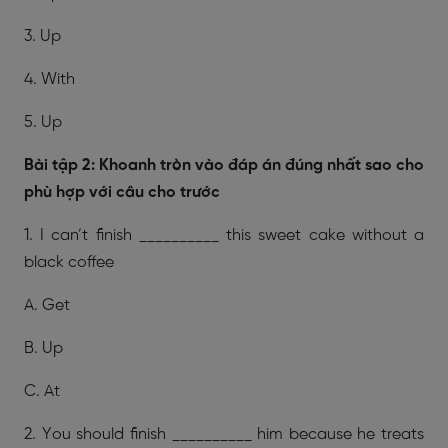
3. Up
4. With
5. Up
Bài tập 2: Khoanh tròn vào đáp án đúng nhất sao cho
phù hợp với câu cho trước
1. I can’t finish __________ this sweet cake without a
black coffee
A. Get
B. Up
C. At
2. You should finish __________ him because he treats