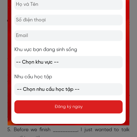
DEMAND TO V HAY VING?
7. Bài tập vận dụng cấu trúc
Finish
Bài tập 1: Điền giới từ thích hợp vào chỗ trống
Khu vực bạn đang sinh sống
1. The film finishes __________ a happy ending.
2. I need to finish __________ this project by noon
Nhu cầu học tập
tomorrơ
3. I found it impossible to finish __________ the picture
within a week.
Đăng ký ngay
4. Let’s finish dinner __________ two pieces of cake.
5. Before we finish __________, I just wanted to talk