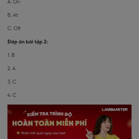
A. On
B. At
C. Off
Đáp án bài tập 2:
1. B
2. A
3. C
4. C