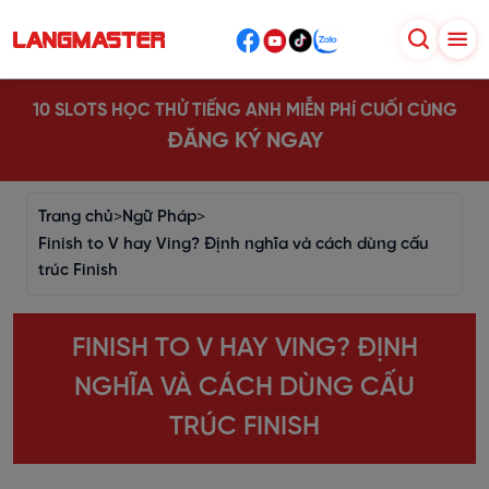
10 SLOTS HỌC THỬ TIẾNG ANH MIỄN PHÍ CUỐI CÙNG
ĐĂNG KÝ NGAY
Trang chủ
>
Ngữ Pháp
>
Finish to V hay Ving? Định nghĩa và cách dùng cấu
trúc Finish
FINISH TO V HAY VING? ĐỊNH
NGHĨA VÀ CÁCH DÙNG CẤU
TRÚC FINISH