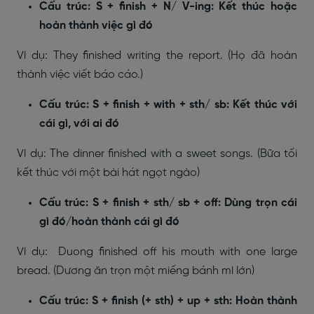
Cấu trúc: S + finish + N/ V-ing: Kết thúc hoặc
hoàn thành việc gì đó
Ví dụ: They finished writing the report. (Họ đã hoàn
thành việc viết báo cáo.)
Cấu trúc: S + finish + with + sth/ sb:
Kết thúc với
cái gì, với ai đó
Ví dụ: The dinner finished with a sweet songs. (Bữa tối
kết thúc với một bài hát ngọt ngào)
Cấu trúc: S + finish + sth/ sb + off: Dùng trọn cái
gì đó/hoàn thành cái gì đó
Ví dụ: Duong finished off his mouth with one large
bread. (Dương ăn trọn một miếng bánh mì lớn)
Cấu trúc: S + finish (+ sth) + up + sth: Hoàn thành