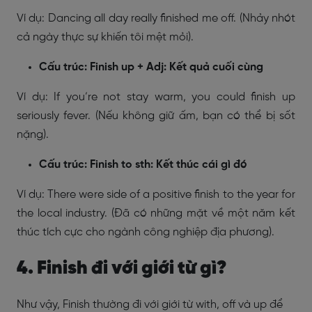
Ví dụ: Dancing all day really finished me off. (Nhảy nhót
cả ngày thực sự khiến tôi mệt mỏi).
Cấu trúc: Finish up + Adj: Kết quả cuối cùng
Ví dụ: If you’re not stay warm, you could finish up
seriously fever. (Nếu không giữ ấm, bạn có thể bị sốt
nặng).
Cấu trúc: Finish to sth: Kết thúc cái gì đó
Ví dụ: There were side of a positive finish to the year for
the local industry. (Đã có những mặt về một năm kết
thúc tích cực cho ngành công nghiệp địa phương).
4. Finish đi với giới từ gì?
Như vậy, Finish thường đi với giới từ with, off và up để