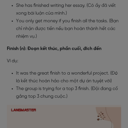
She has finished writing her essay. (Cô ấy đã viết
xong bài luận của mình.)
You only get money if you finish all the tasks. (Bạn
chỉ nhận được tiền nếu bạn hoàn thành hết các
nhiệm vụ.)
Finish (n): Đoạn kết thúc, phần cuối, đích đến
Ví dụ:
It was the great finish to a wonderful project. (Đó
là kết thúc hoàn hảo cho một dự án tuyệt vời)
The group is trying for a top 3 finish. (Đội đang cố
gắng top 3 chung cuộc.)