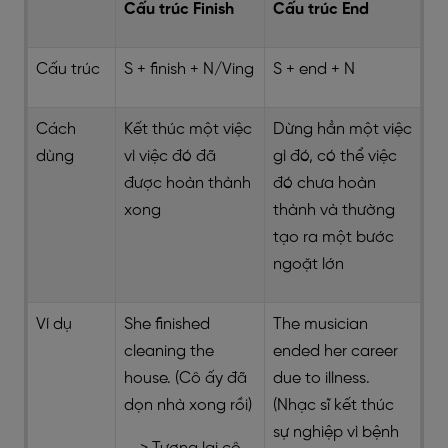
Cấu trúc Finish
Cấu trúc End
Cấu trúc
S + finish + N/Ving
S + end + N
Cách
Kết thúc một việc
Dừng hẳn một việc
dùng
vì việc đó đã
gì đó, có thể việc
được hoàn thành
đó chưa hoàn
xong
thành và thường
tạo ra một bước
ngoặt lớn
Ví dụ
She finished
The musician
cleaning the
ended her career
house. (Cô ấy đã
due to illness.
dọn nhà xong rồi)
(Nhạc sĩ kết thúc
sự nghiệp vì bệnh