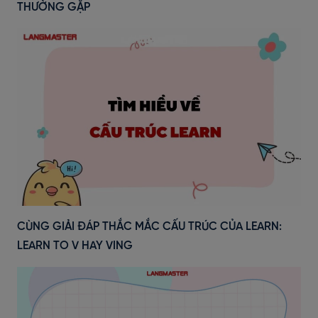
THƯỜNG GẶP
CÙNG GIẢI ĐÁP THẮC MẮC CẤU TRÚC CỦA LEARN:
LEARN TO V HAY VING