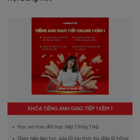
KHÓA TIẾNG ANH GIAO TIẾP 1 KÈM 1
Học và trao đổi trực tiếp 1 thầy 1 trò.
Giao tiếp liên tục, sửa lỗi kịp thời, bù đắp lỗ hổng