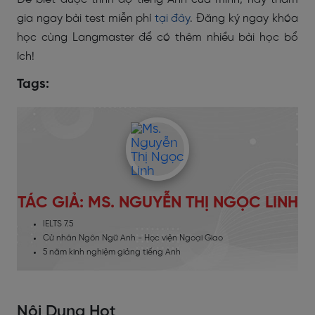
gia ngay bài test miễn phí
tại đây
. Đăng ký ngay khóa
học cùng Langmaster để có thêm nhiều bài học bổ
ích!
Tags:
TÁC GIẢ: MS. NGUYỄN THỊ NGỌC LINH
IELTS 7.5
Cử nhân Ngôn Ngữ Anh - Học viện Ngoại Giao
5 năm kinh nghiệm giảng tiếng Anh
Nội Dung Hot