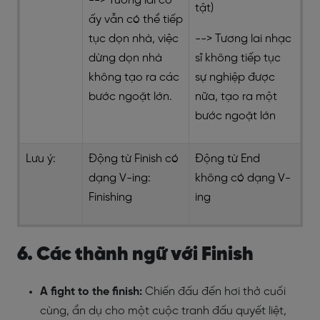
--> Tương lai cô
tật)
ấy vẫn có thể tiếp
tục dọn nhà, việc
--> Tương lai nhạc
dừng dọn nhà
sĩ không tiếp tục
không tạo ra các
sự nghiệp được
bước ngoặt lớn.
nữa, tạo ra một
bước ngoặt lớn
Lưu ý:
Động từ Finish có
Động từ End
dạng V-ing:
không có dạng V-
Finishing
ing
6. Các thành ngữ với Finish
A fight to the finish:
Chiến đấu đến hơi thở cuối
cùng, ẩn dụ cho một cuộc tranh đấu quyết liệt,