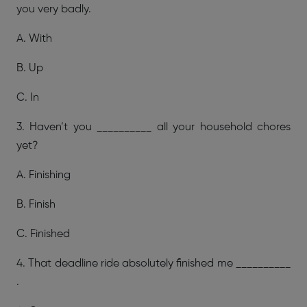
you very badly.
A. With
B. Up
C. In
3. Haven’t you __________ all your household chores
yet?
A. Finishing
B. Finish
C. Finished
4. That deadline ride absolutely finished me __________
.