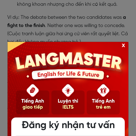
không khoan nhượng cho đến khi có kết quả.
Ví dụ: The debate between the two candidates was
a
fight to the finish
. Neither one was willing to concede.
(Cuộc tranh luận giữa hai ứng cử viên rất quyết liệt. Cả
hai đều không muốn nhượng bộ.)
x
Put the finishing touches to:
Trau chuốt, hoàn
thành những chi tiết cuối cùng để việc gì đó hoàn
thành một cách hoàn hảo.
Ví dụ: The chef is
putting the finishing touches to
the
dessert before serving it to the guests. (Đầu bếp đang
hoàn thiện những công đoạn cuối cùng trước khi phục
vụ món tráng miệng cho thực khách.)
Xem thêm:
Đăng ký nhận tư vấn
Intend to V hay Ving?