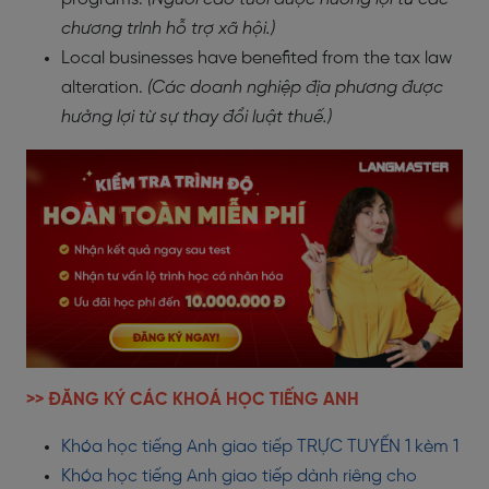
chương trình hỗ trợ xã hội.)
Local businesses have benefited from the tax law
alteration.
(Các doanh nghiệp địa phương được
hưởng lợi từ sự thay đổi luật thuế.)
>> ĐĂNG KÝ CÁC KHOÁ HỌC TIẾNG ANH
Khóa học tiếng Anh giao tiếp TRỰC TUYẾN 1 kèm 1
Khóa học tiếng Anh giao tiếp dành riêng cho