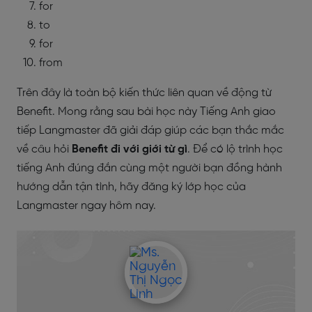
for
to
for
from
Trên đây là toàn bộ kiến thức liên quan về động từ
Benefit. Mong rằng sau bài học này Tiếng Anh giao
tiếp Langmaster đã giải đáp giúp các bạn thắc mắc
về câu hỏi
Benefit đi với giới từ gì
. Để có lộ trình học
tiếng Anh đúng đắn cùng một người bạn đồng hành
hướng dẫn tận tình, hãy đăng ký lớp học của
Langmaster ngay hôm nay.