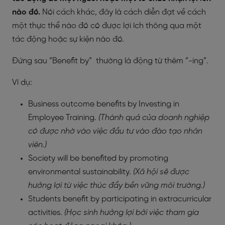
nào đó.
Nói cách khác, đây là cách diễn đạt về cách
một thực thể nào đó có được lợi ích thông qua một
tác động hoặc sự kiện nào đó.
Đứng sau “Benefit by” thường là động từ thêm “-ing”.
Ví dụ:
Business outcome benefits by Investing in
Employee Training.
(Thành quả của doanh nghiệp
có được nhờ vào việc đầu tư vào đào tạo nhân
viên.)
Society will be benefited by promoting
environmental sustainability.
(Xã hội sẽ được
hưởng lợi từ việc thúc đẩy bền vững môi trường.)
Students benefit by participating in extracurricular
activities.
(Học sinh hưởng lợi bởi việc tham gia