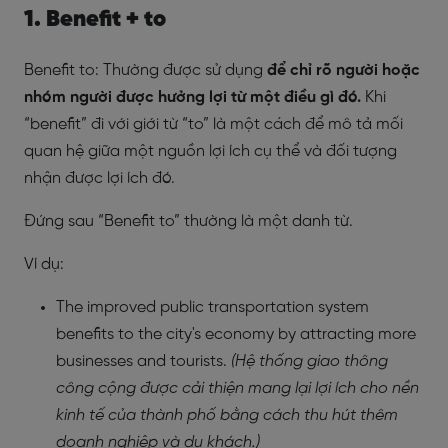
1.
Benefit + to
Benefit to: Thường được sử dụng
để chỉ rõ người hoặc
nhóm người được hưởng lợi từ một điều gì đó.
Khi
“benefit” đi với giới từ “to” là một cách để mô tả mối
quan hệ giữa một nguồn lợi ích cụ thể và đối tượng
nhận được lợi ích đó.
Đứng sau “Benefit to” thường là một danh từ.
Ví dụ:
The improved public transportation system
benefits to the city's economy by attracting more
businesses and tourists.
(Hệ thống giao thông
công cộng được cải thiện mang lại lợi ích cho nền
kinh tế của thành phố bằng cách thu hút thêm
doanh nghiệp và du khách.)