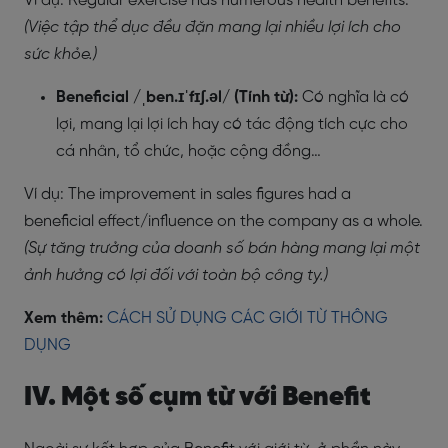
Ví dụ: Regular exercise has numerous health benefits.
(Việc tập thể dục đều đặn mang lại nhiều lợi ích cho
sức khỏe.)
Beneficial /ˌben.ɪˈfɪʃ.əl/ (Tính từ):
Có nghĩa là có
lợi, mang lại lợi ích hay có tác động tích cực cho
cá nhân, tổ chức, hoặc cộng đồng…
Ví dụ: The improvement in sales figures had a
beneficial effect/influence on the company as a whole.
(Sự tăng trưởng của doanh số bán hàng mang lại một
ảnh hưởng có lợi đối với toàn bộ công ty.)
Xem thêm:
CÁCH SỬ DỤNG CÁC GIỚI TỪ THÔNG
DỤNG
IV. Một số cụm từ với Benefit