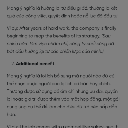
Mang ý nghĩa là hưởng lợi từ điều gì đó, thường là kết
quả của công việc, quyết định hoặc nỗ lực đã đầu tư.
Ví dụ: After years of hard work, the company is finally
beginning to reap the benefits of its strategy.
(Sau
nhiều năm làm việc chăm chỉ, công ty cuối cùng đã
bắt đầu hưởng lợi từ các chiến lược của mình.)
Additional benefit
Mang ý nghĩa là lợi ích bổ sung mà người nào đó có
thể nhận được ngoài các lợi ích cơ bản hay chính.
Thường được sử dụng để ám chỉ những ưu đãi, quyền
lợi hoặc giá trị được thêm vào một hợp đồng, một gói
cung ứng cụ thể để làm cho điều đó trở nên hấp dẫn
hơn.
Ví dụ: The job comes with a competitive salary, health