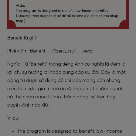
Benefit là gì ?
Phiên âm: Benefit – /ˈben.ɪ.fɪt/ – (verb)
Nghĩa: Từ "Benefit" trong tiếng Anh có nghĩa là đem lại
lợi ích, sự hưởng lợi hoặc cung cấp ưu đãi. Đây là một
động từ được sử dụng để chỉ việc mang đến những
điều tích cực, giá trị mà ai đó hoặc một nhóm người
có thể nhận được từ một hành động, sự kiện hay
quyết định nào đó.
Ví dụ:
The program is designed to benefit low-income