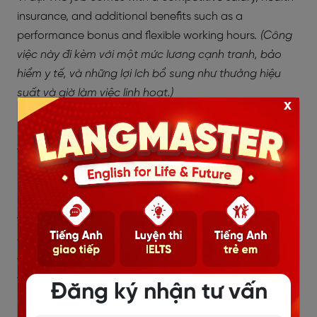
insurance, and additional benefits such as a
performance bonus and flexible working hours
. (Công
việc này đi kèm với một mức lương cạnh tranh, bảo
hiểm y tế, và những lợi ích bổ sung như thưởng hiệu
suất và giờ làm việc linh hoạt.)
x
Benefits package
Thường mang ý nghĩa một gói lợi ích có thể bao gồm
nhiều yếu tố, nhằm tăng cường giá trị và hỗ trợ cho
nhân viên ngoài lương cơ bản.
Ví dụ: Employees often are attracted to the company
which have the generous benefits package. (Nhân viên
thường bị thu hút bởi các gói lợi ích hậu hĩnh mà công
ty cung cấp.)
Đăng ký nhận tư vấn
Benefit of doubt