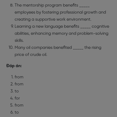
The mentorship program benefits _____
employees by fostering professional growth and
creating a supportive work environment.
Learning a new language benefits _____ cognitive
abilities, enhancing memory and problem-solving
skills.
Many oil companies benefited _____ the rising
price of crude oil.
Đáp án:
from
from
to
for
from
to