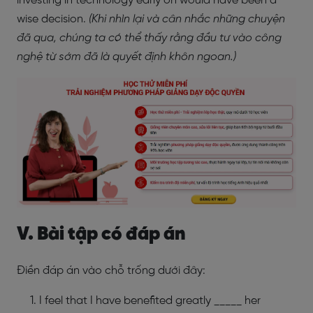
investing in technology early on would have been a
wise decision.
(Khi nhìn lại và cân nhắc những chuyện
đã qua, chúng ta có thể thấy rằng đầu tư vào công
nghệ từ sớm đã là quyết định khôn ngoan.)
V. Bài tập có đáp án
Điền đáp án vào chỗ trống dưới đây:
I feel that I have benefited greatly _____ her