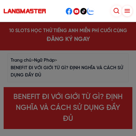
10 SLOTS HỌC THỬ TIẾNG ANH MIỄN PHÍ CUỐI CÙNG
ĐĂNG KÝ NGAY
Trang chủ
>
Ngữ Pháp
>
BENEFIT ĐI VỚI GIỚI TỪ GÌ? ĐỊNH NGHĨA VÀ CÁCH SỬ
DỤNG ĐẦY ĐỦ
BENEFIT ĐI VỚI GIỚI TỪ GÌ? ĐỊNH
NGHĨA VÀ CÁCH SỬ DỤNG ĐẦY
ĐỦ