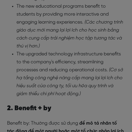
The new educational programs benefit to
students by providing more interactive and
engaging learning experiences.
(Các chương trình
giáo dục mới mang lại lợi ích cho học sinh bằng
cách cung cấp trải nghiệm học tập tương tác và
thú vị hơn.)
The upgraded technology infrastructure benefits
to the company's efficiency, streamlining
processes and reducing operational costs.
(Cơ sở
hạ tầng công nghệ nâng cấp mang lại lợi ích cho
hiệu suất của công ty, tối ưu hóa quy trình và
giảm thiểu chi phí hoạt động.)
2.
Benefit + by
Benefit by: Thường được sử dụng
để mô tả nhân tố
tác động để một người hoặc một tổ chức nhận lợi ích