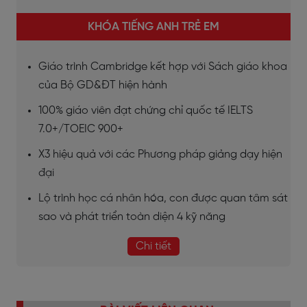
KHÓA TIẾNG ANH TRẺ EM
Giáo trình Cambridge kết hợp với Sách giáo khoa
của Bộ GD&ĐT hiện hành
100% giáo viên đạt chứng chỉ quốc tế IELTS
7.0+/TOEIC 900+
X3 hiệu quả với các Phương pháp giảng dạy hiện
đại
Lộ trình học cá nhân hóa, con được quan tâm sát
sao và phát triển toàn diện 4 kỹ năng
Chi tiết