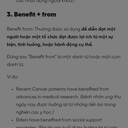
các hoạt động ngoại khóa.)
3.
Benefit + from
Benefit from: Thường được sử dụng
để diễn đạt một
người hoặc một tổ chức đạt được lợi ích từ một sự
kiện, tình huống, hoặc hành động cụ thể.
Đứng sau “Benefit from” là một danh từ hoặc một cụm
danh từ.
Ví dụ:
Recent Cancer patients have benefited from
advances in medical research.
(Bệnh nhân ung thư
ngày nay được hưởng lợi từ những tiến bộ trong
nghiên cứu y học.)
Elders have benefited from social support
programs.
(Người cao tuổi được hưởng lợi từ các