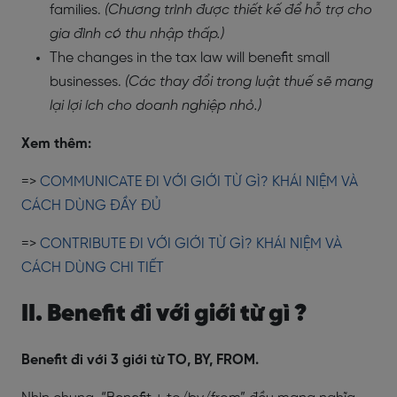
families.
(Chương trình được thiết kế để hỗ trợ cho
gia đình có thu nhập thấp.)
The changes in the tax law will benefit small
businesses.
(Các thay đổi trong luật thuế sẽ mang
lại lợi ích cho doanh nghiệp nhỏ.)
Xem thêm:
=>
COMMUNICATE ĐI VỚI GIỚI TỪ GÌ? KHÁI NIỆM VÀ
CÁCH DÙNG ĐẦY ĐỦ
=>
CONTRIBUTE ĐI VỚI GIỚI TỪ GÌ? KHÁI NIỆM VÀ
CÁCH DÙNG CHI TIẾT
II. Benefit đi với giới từ gì ?
Benefit đi với 3 giới từ TO, BY, FROM.