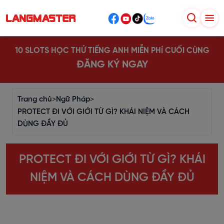
10 SLOTS HỌC THỬ TIẾNG ANH MIỄN PHÍ CUỐI CÙNG
ĐĂNG KÝ NGAY
Trang chủ
>
Ngữ Pháp
>
PROTECT ĐI VỚI GIỚI TỪ GÌ? KHÁI NIỆM VÀ CÁCH
DÙNG ĐẦY ĐỦ
PROTECT ĐI VỚI GIỚI TỪ GÌ? KHÁI
NIỆM VÀ CÁCH DÙNG ĐẦY ĐỦ