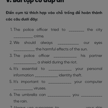
V. Bài tập có đáp án
Điền cụm từ thích hợp vào chỗ trống để hoàn thành
các câu dưới đây:
The police officer tried to ________ the city
__________ crime.
We should always ___________ our eyes
___________ the harmful effects of the sun.
The police officer ____________ his partner
____________ a shield during the riot.
It's essential to ____________ your personal
information ____________ identity theft.
It's important to ____________ your computer
__________ viruses.
The umbrella can ____________ you ___________
the rain.
Always use sunscreen to ____________ your skin