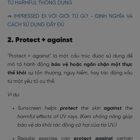
TỪ HARMFUL THÔNG DỤNG
⇒
IMPRESSED ĐI VỚI GIỚI TỪ GÌ? - ĐỊNH NGHĨA VÀ
CÁCH SỬ DỤNG ĐẦY ĐỦ
2. Protect + against
"Protect + against" là một cấu trúc được sử dụng để
mô tả hành động
bảo vệ hoặc ngăn chặn một thực
thể khỏi
sự tổn thương, nguy hiểm, hay tác động xấu
từ một yếu tố cụ thể.
Ví dụ:
Sunscreen helps
protect
the skin
against
the
harmful effects of UV rays. (Kem chống nắng giúp
bảo vệ da khỏi tác động có hại của tia UV.)
Regular exercise can
protect
against
certain