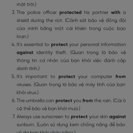
mặt trời.)
The police officer
protected
his partner
with
a
shield during the riot. (Cảnh sát bảo vệ đồng đội
của mình bằng một cái khiên trong cuộc bạo
loạn.)
It's essential to
protect
your personal information
against
identity theft. (Quan trọng là bảo vệ
thông tin cá nhân của bạn khỏi việc đánh cắp
danh tính.)
It's important to
protect
your computer
from
viruses. (Quan trọng là bảo vệ máy tính của bạn
khỏi virus.)
The umbrella can
protect
you
from
the rain. (Cái ô
có thể bảo vệ bạn khỏi mưa.)
Always use sunscreen to
protect
your skin
against
sunburn. (Luôn sử dụng kem chống nắng để bảo
vệ da bạn khỏi cháy nắng.)