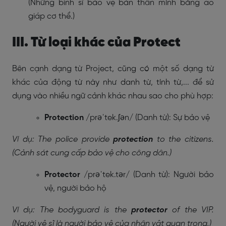
(Những binh sĩ bảo vệ bản thân mình bằng áo
giáp cơ thể.)
III. Từ loại khác của Protect
Bên cạnh dạng từ Project, cũng có một số dạng từ
khác của động từ này như danh từ, tính từ,... để sử
dụng vào nhiều ngữ cảnh khác nhau sao cho phù hợp:
Protection
/prəˈtek.ʃən/ (Danh từ): Sự bảo vệ
Ví dụ: The police provide
protection
to the citizens.
(Cảnh sát cung cấp bảo vệ cho công dân.)
Protector
/prəˈtek.tər/ (Danh từ): Người bảo
vệ, người bảo hộ
Ví dụ: The bodyguard is the
protector
of the VIP.
(Người vệ sĩ là người bảo vệ của nhân vật quan trọng.)