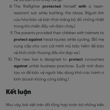
The firefighter
protected
himself
with
a heat-
resistant suit while battling the blaze. (Người lính
cứu hỏa bảo vệ bản thân bằng bộ đồ chống nhiệt
trong khi chiến đấu với đám cháy.)
The parents provided their children with helmets to
protect against
head injuries while cycling. (Bố mẹ
cung cấp cho con cái mình mũ bảo hiểm để bảo
vệ khỏi chấn thương đầu khi đạp xe.)
The new law is designed to
protect
consumers
against
unfair business practices. (Luật mới được
tạo ra để bảo vệ người tiêu dùng khỏi các hành vi
kinh doanh không công bằng.)
Kết luận
Như vậy, bài viết trên đã tổng hợp toàn bộ những kiến