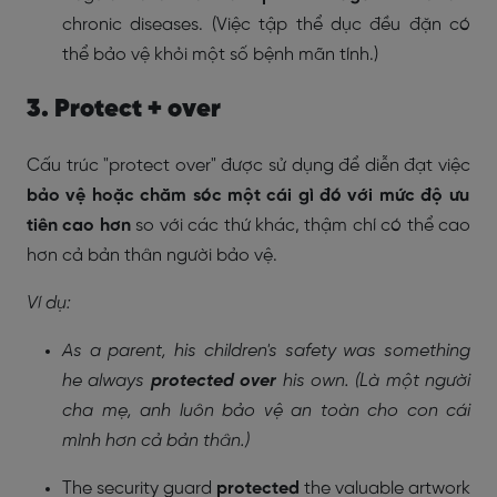
chronic diseases. (Việc tập thể dục đều đặn có
thể bảo vệ khỏi một số bệnh mãn tính.)
3. Protect + over
Cấu trúc "protect over" được sử dụng để diễn đạt việc
bảo vệ hoặc chăm sóc một cái gì đó với mức độ ưu
tiên cao hơn
so với các thứ khác, thậm chí có thể cao
hơn cả bản thân người bảo vệ.
Ví dụ:
As a parent, his children's safety was something
he always
protected
over
his own. (Là một người
cha mẹ, anh luôn bảo vệ an toàn cho con cái
mình hơn cả bản thân.)
The security guard
protected
the valuable artwork