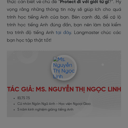
thức cần biết về chủ đề “
Protect đi với giới từ gì
?”. Hy
vọng rằng những thông tin này sẽ giúp ích cho quá
trình học tiếng Anh của bạn. Bên cạnh đó, để có lộ
trình học tiếng Anh đúng đắn, bạn nên làm bài kiểm
tra trình độ tiếng Anh
tại đây
. Langmaster chúc các
bạn học tập thật tốt!
TÁC GIẢ: MS. NGUYỄN THỊ NGỌC LINH
IELTS 7.5
Cử nhân Ngôn Ngữ Anh - Học viện Ngoại Giao
5 năm kinh nghiệm giảng tiếng Anh