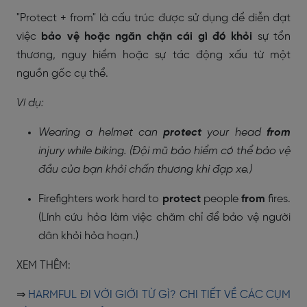
"Protect + from" là cấu trúc được sử dụng để diễn đạt
việc
bảo vệ hoặc ngăn chặn cái gì đó khỏi
sự tổn
thương, nguy hiểm hoặc sự tác động xấu từ một
nguồn gốc cụ thể.
Ví dụ:
Wearing a helmet can
protect
your head
from
injury while biking. (Đội mũ bảo hiểm có thể bảo vệ
đầu của bạn khỏi chấn thương khi đạp xe.)
Firefighters work hard to
protect
people
from
fires.
(Lính cứu hỏa làm việc chăm chỉ để bảo vệ người
dân khỏi hỏa hoạn.)
XEM THÊM:
⇒
HARMFUL ĐI VỚI GIỚI TỪ GÌ? CHI TIẾT VỀ CÁC CỤM