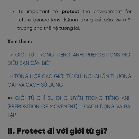
It's important to
protect
the environment for
future generations. (Quan trọng để bảo vệ môi
trường cho thế hệ tương lai.)
Xem thêm:
=>
GIỚI TỪ TRONG TIẾNG ANH: PREPOSITIONS MỌI
ĐIỀU BẠN CẦN BIẾT
=>
TỔNG HỢP CÁC GIỚI TỪ CHỈ NƠI CHỐN THƯỜNG
GẶP VÀ CÁCH SỬ DỤNG
=>
GIỚI TỪ CHỈ SỰ DI CHUYỂN TRONG TIẾNG ANH
(PREPOSITION OF MOVEMENT) – CÁCH DÙNG VÀ BÀI
TẬP
II. Protect đi với giới từ gì?