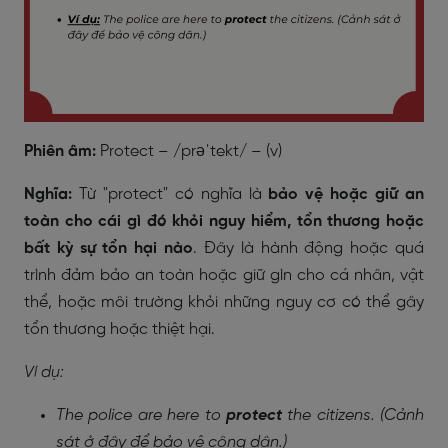
Phiên âm:
Protect – /prəˈtekt/ – (v)
Nghĩa:
Từ "protect" có nghĩa là
bảo vệ hoặc giữ an
toàn cho cái gì đó khỏi nguy hiểm, tổn thương hoặc
bất kỳ sự tổn hại nào
. Đây là hành động hoặc quá
trình đảm bảo an toàn hoặc giữ gìn cho cá nhân, vật
thể, hoặc môi trường khỏi những nguy cơ có thể gây
tổn thương hoặc thiệt hại.
Ví dụ:
The police are here to
protect
the citizens. (Cảnh
sát ở đây để bảo vệ công dân.)