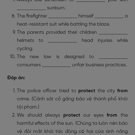
____________ sunburn.
The firefighter ____________ himself ____________ a
heat-resistant suit while battling the blaze.
The parents provided their children ____________
helmets to ____________ head injuries while
cycling.
The new law is designed to ____________
consumers ____________ unfair business practices.
Đáp án:
The police officer tried to
protect
the city
from
crime. (Cảnh sát cố gắng bảo vệ thành phố khỏi
tội phạm.)
We should always
protect
our eyes
from
the
harmful effects of the sun. (Chúng ta luôn nên bảo
vệ đôi mắt khỏi tác động có hại của ánh nắng