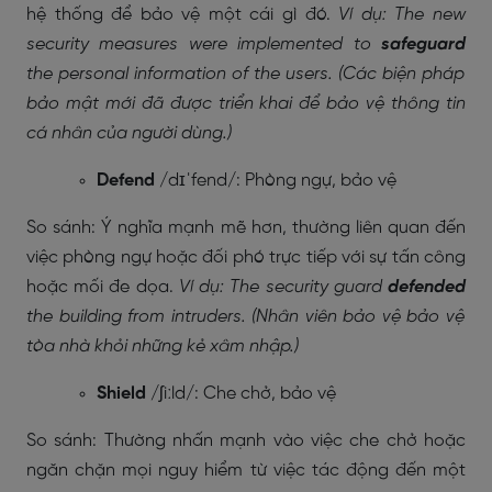
hệ thống để bảo vệ một cái gì đó.
Ví dụ: The new
security measures were implemented to
safeguard
the personal information of the users. (Các biện pháp
bảo mật mới đã được triển khai để bảo vệ thông tin
cá nhân của người dùng.)
Defend
/dɪˈfend/: Phòng ngự, bảo vệ
So sánh: Ý nghĩa mạnh mẽ hơn, thường liên quan đến
việc phòng ngự hoặc đối phó trực tiếp với sự tấn công
hoặc mối đe dọa.
Ví dụ: The security guard
defended
the building from intruders. (Nhân viên bảo vệ bảo vệ
tòa nhà khỏi những kẻ xâm nhập.)
Shield
/ʃiːld/: Che chở, bảo vệ
So sánh: Thường nhấn mạnh vào việc che chở hoặc
ngăn chặn mọi nguy hiểm từ việc tác động đến một