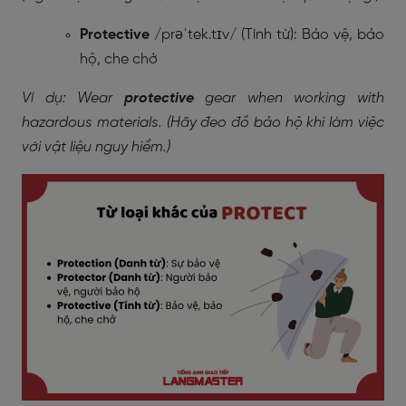
Protective
/prəˈtek.tɪv/ (Tính từ): Bảo vệ, bảo
hộ, che chở
Ví dụ: Wear
protective
gear when working with
hazardous materials. (Hãy đeo đồ bảo hộ khi làm việc
với vật liệu nguy hiểm.)