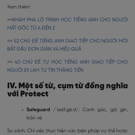
Xem thêm:
=>
KHÁM PHÁ LỘ TRÌNH HỌC TIẾNG ANH CHO NGƯỜI
MẤT GỐC TỪ A ĐẾN Z
=>
52 CHỦ ĐỀ TIẾNG ANH GIAO TIẾP CHO NGƯỜI MỚI
BẮT ĐẦU ĐƠN GIẢN VÀ HIỆU QUẢ
=>
40 CHỦ ĐỀ TỰ HỌC TIẾNG ANH GIAO TIẾP CHO
NGƯỜI ĐI LÀM TỰ TIN THĂNG TIẾN
IV. Một số từ, cụm từ đồng nghĩa
với Protect
Safeguard
/ˈseɪf.gɑːd/: Canh gác, giữ gìn,
bảo vệ
So sánh: Chỉ việc thực hiện các biện pháp cụ thể hoặc