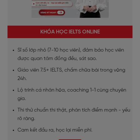
KHÓA HỌC IELTS ONLINE
Sĩ số lớp nhỏ (7-10 học viên), đảm bảo học viên
được quan tâm đồng đều, sát sao.
Giáo viên 7.5+ IELTS, chấm chữa bài trong vòng
24h.
Lộ trình cá nhân hóa, coaching 1-1 cùng chuyên
gia.
Thi thử chuẩn thi thật, phân tích điểm mạnh - yếu
rõ ràng.
Cam kết đầu ra, học lại miễn phí.