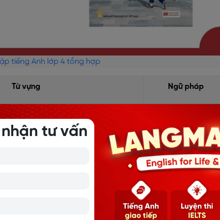
tập tiếng Anh lớp 4 tổng hợp
Từ vựng
Ngữ pháp
Where are you
 nhận tư vấn
from?
- I’m from _____.
Ex:
I’m from Viet
Nam.
in, Japan, Malaysia, Singapore,
Where’s he / sh
from?