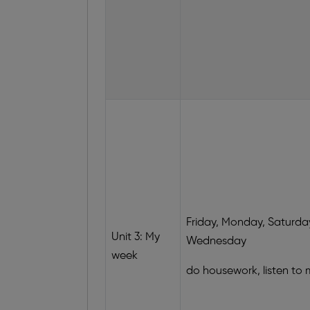
Friday, Monday, Saturda
Unit 3: My
Wednesday
week
do housework, listen to 