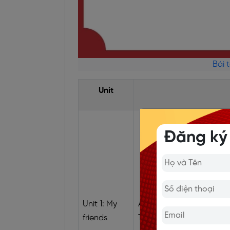
Bài 
Unit
Đăng ký
Unit 1: My
America, Australia, Brita
friends
Thailand, Viet Nam