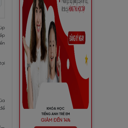
iúp
iếp
đến
tại
của
 để
KHÓA HỌC
TIẾNG ANH TRẺ EM
GIẢM ĐẾN 14%