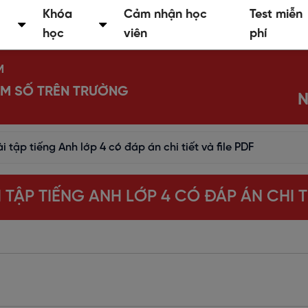
Khóa
Cảm nhận học
Test miễn
học
viên
phí
M
IỂM SỐ TRÊN TRƯỜNG
N
 tập tiếng Anh lớp 4 có đáp án chi tiết và file PDF
TẬP TIẾNG ANH LỚP 4 CÓ ĐÁP ÁN CHI TI