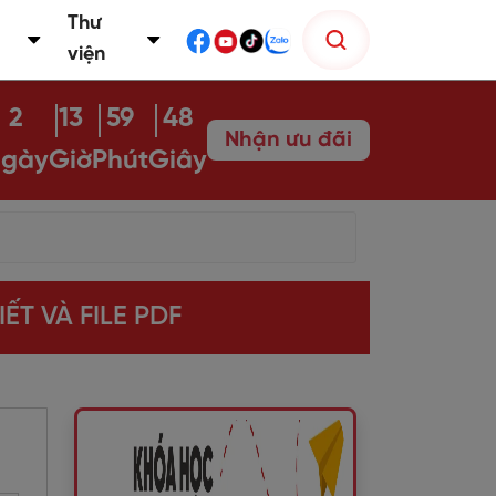
Thư
viện
2
13
59
47
Nhận ưu đãi
gày
Giờ
Phút
Giây
ẾT VÀ FILE PDF