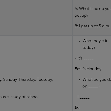
A: What time do yo
get up?
B: I get up at 5 a.m.
What day is it
today?
- It’s _____.
Ex:
It’s Monday.
y, Sunday, Thursday, Tuesday,
What do you d
on _____?
music, study at school
- I _____.
Ex: