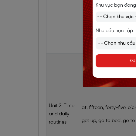
Khu vực bạn đang
Nhu cầu học tập
Đă
Unit 2: Time
at, fifteen, forty-five, o’c
and daily
get up, go to bed, go to
routines