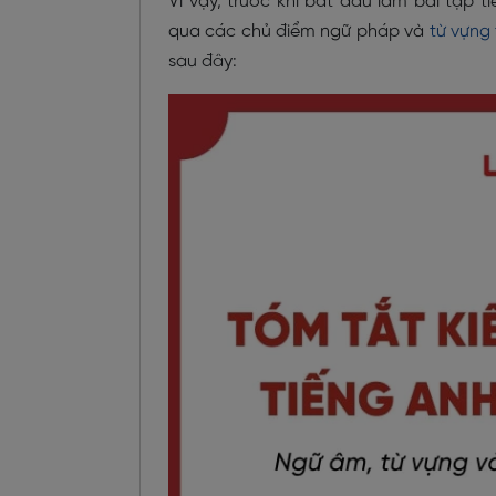
Vì vậy, trước khi bắt đầu làm bài tập 
qua các chủ điểm ngữ pháp và
từ vựng 
sau đây: