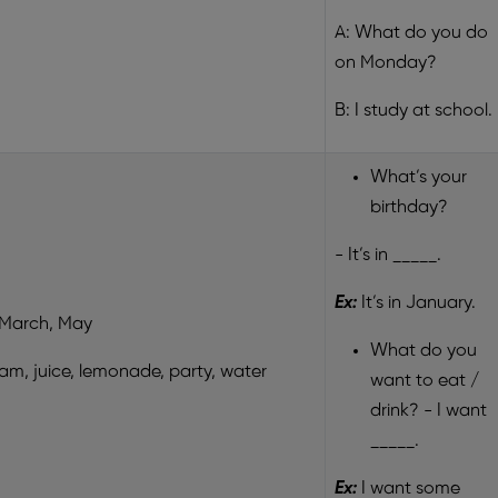
A: What do you do
on Monday?
B: I study at school.
What’s your
birthday?
- It’s in _____.
Ex:
It’s in January.
, March, May
What do you
 jam, juice, lemonade, party, water
want to eat /
drink? - I want
_____.
Ex:
I want some