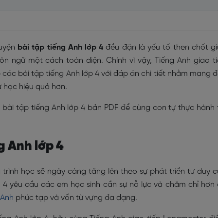
luyện
bài tập tiếng Anh lớp 4
đều đặn là yếu tố then chốt g
ôn ngữ một cách toàn diện. Chính vì vậy, Tiếng Anh giao t
các bài tập tiếng Anh lớp 4 với đáp án chi tiết nhằm mang 
ự học hiệu quả hơn.
bài tập tiếng Anh lớp 4 bản PDF để cùng con tự thực hành 
ng Anh lớp 4
rình học sẽ ngày càng tăng lên theo sự phát triển tư duy 
lớp 4 yêu cầu các em học sinh cần sự nỗ lực và chăm chỉ hơn
 Anh
phức tạp và vốn từ vựng đa dạng.