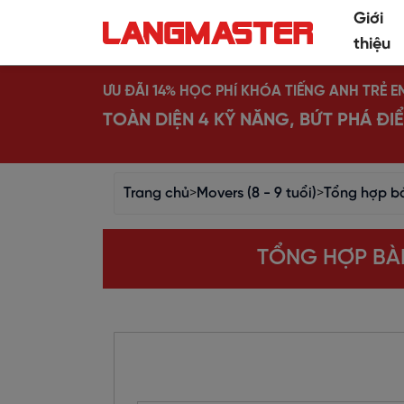
Giới
thiệu
ƯU ĐÃI 14% HỌC PHÍ KHÓA TIẾNG ANH TRẺ E
TOÀN DIỆN 4 KỸ NĂNG, BỨT PHÁ Đ
Trang chủ
>
Movers (8 - 9 tuổi)
>
Tổng hợp bài
TỔNG HỢP BÀI 