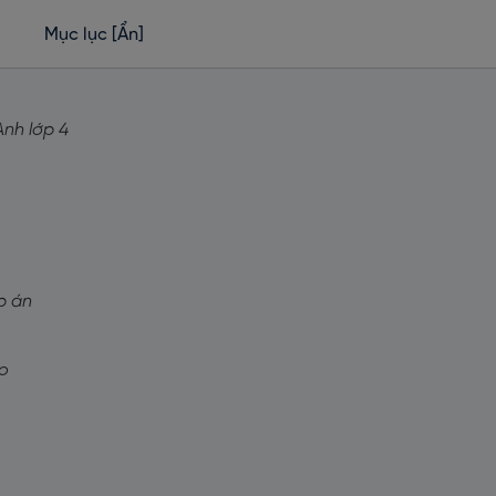
Mục lục
[Ẩn]
Anh lớp 4
áp án
ao