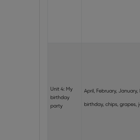
Unit 4: My
April, February, January
birthday
birthday, chips, grapes,
party