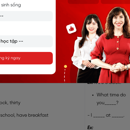
 sinh sống
- He’s / She’s from
_____.
Ex:
He’s from Viet
Nam.
What time is it
ng ký ngay
- It’s _____.
Ex:
It’s 8 o’clock.
What time do
lock, thirty
you_____?
 school, have breakfast
- I _____ at _____.
Ex: