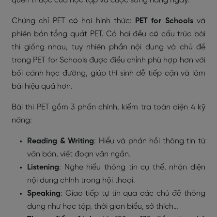
quen thuộc của học tập và cuộc sống hàng ngày.
Chứng chỉ PET có hai hình thức:
PET for Schools
và
phiên bản tổng quát PET. Cả hai đều có cấu trúc bài
thi giống nhau, tuy nhiên phần nội dung và chủ đề
trong PET for Schools được điều chỉnh phù hợp hơn với
bối cảnh học đường, giúp thí sinh dễ tiếp cận và làm
bài hiệu quả hơn.
Bài thi PET gồm 3 phần chính, kiểm tra toàn diện 4 kỹ
năng:
Reading & Writing
: Hiểu và phản hồi thông tin từ
văn bản, viết đoạn văn ngắn.
Listening
: Nghe hiểu thông tin cụ thể, nhận diện
nội dung chính trong hội thoại.
Speaking
: Giao tiếp tự tin qua các chủ đề thông
dụng như học tập, thời gian biểu, sở thích…