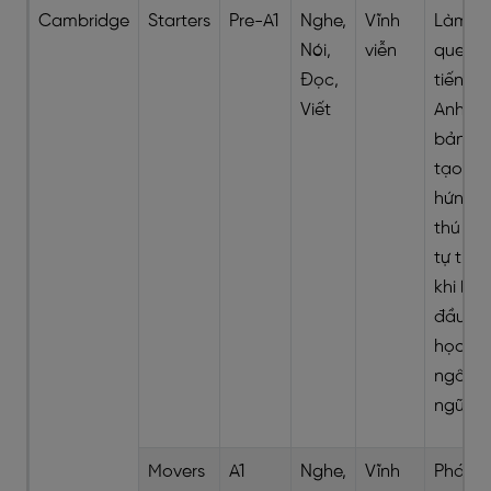
Cambridge
Starters
Pre-A1
Nghe,
Vĩnh
Làm
Nói,
viễn
quen
Đọc,
tiếng
Viết
Anh cơ
bản,
tạo
hứng
thú và
tự tin
khi bắt
đầu
học
ngôn
ngữ
Movers
A1
Nghe,
Vĩnh
Phát