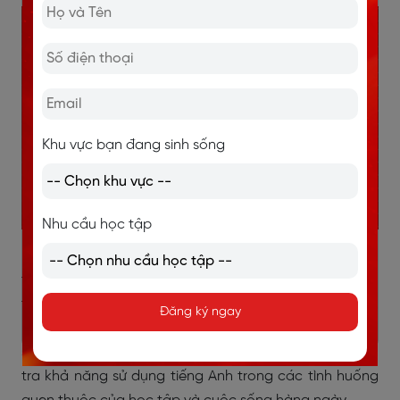
Khu vực bạn đang sinh sống
Nhu cầu học tập
PET (Preliminary English Test)
là chứng chỉ tiếng Anh
trình độ trung cấp thuộc hệ thống Cambridge English,
tương đương với cấp độ
B1
trong khung tham chiếu
Đăng ký ngay
ngôn ngữ châu Âu CEFR. Đây là một bước tiến tự nhiên
sau khi học viên hoàn thành chứng chỉ KET, giúp kiểm
tra khả năng sử dụng tiếng Anh trong các tình huống