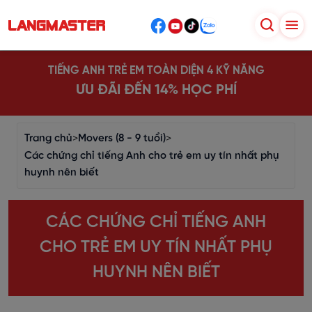
TIẾNG ANH TRẺ EM TOÀN DIỆN 4 KỸ NĂNG
ƯU ĐÃI ĐẾN 14% HỌC PHÍ
Trang chủ
>
Movers (8 - 9 tuổi)
>
Các chứng chỉ tiếng Anh cho trẻ em uy tín nhất phụ
huynh nên biết
CÁC CHỨNG CHỈ TIẾNG ANH
CHO TRẺ EM UY TÍN NHẤT PHỤ
HUYNH NÊN BIẾT