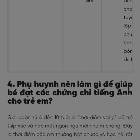
viết
dụng
cho xé
tuyển
lớp
chuyên
học
bổng,
du học
4. Phụ huynh nên làm gì để giúp
bé đạt các chứng chỉ tiếng Anh
cho trẻ em?
Giai đoạn từ 4 đến 10 tuổi là “thời điểm vàng” để trẻ
tiếp xúc và học một ngôn ngữ mới nhanh chóng. Đây
là thời điểm các em thường bắt chước và học hỏi rất