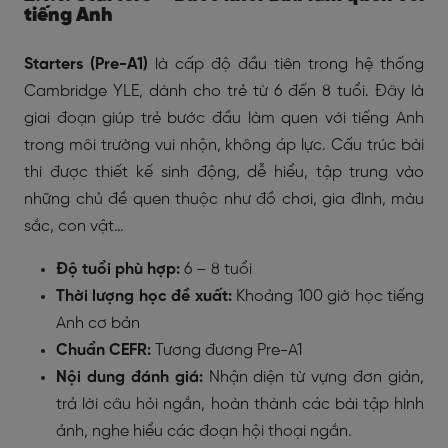
tiếng Anh
Starters (Pre-A1)
là cấp độ đầu tiên trong hệ thống
Cambridge YLE, dành cho trẻ từ 6 đến 8 tuổi. Đây là
giai đoạn giúp trẻ bước đầu làm quen với tiếng Anh
trong môi trường vui nhộn, không áp lực. Cấu trúc bài
thi được thiết kế sinh động, dễ hiểu, tập trung vào
những chủ đề quen thuộc như đồ chơi, gia đình, màu
sắc, con vật…
Độ tuổi phù hợp:
6 – 8 tuổi
Thời lượng học đề xuất:
Khoảng 100 giờ học tiếng
Anh cơ bản
Chuẩn CEFR:
Tương đương Pre-A1
Nội dung đánh giá:
Nhận diện từ vựng đơn giản,
trả lời câu hỏi ngắn, hoàn thành các bài tập hình
ảnh, nghe hiểu các đoạn hội thoại ngắn.