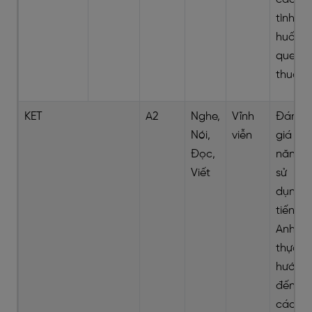
tình
huống
quen
thuộc
KET
A2
Nghe,
Vĩnh
Đánh
Nói,
viễn
giá kỹ
Đọc,
năng
Viết
sử
dụng
tiếng
Anh
thực tế
hướng
đến
các kỳ