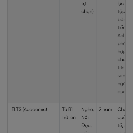
tự
lực họ
chọn)
tập
bằng
tiếng
Anh,
phù
hợp
chươn
trình
song
ngữ,
quốc t
IELTS (Academic)
Từ B1
Nghe,
2 năm
Chuẩn
trở lên
Nói,
quốc
Đọc,
tế, sử