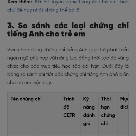
Xem thêm:
30+ Bài luyện nghe tiếng Anh trẻ em theo
chủ đề hay nhất không thể bỏ lỡ
3. So sánh các loại chứng chỉ
tiếng Anh cho trẻ em
Việc chọn đúng chứng chỉ tiếng Anh giúp trẻ phát triển
ngôn ngữ phù hợp với năng lực, đồng thời tạo đà vững
chắc cho các mục tiêu học tập dài hạn. Dưới đây là
bảng so sánh chi tiết các chứng chỉ tiếng Anh phổ biến
cho trẻ em hiện nay:
Tên chứng chỉ
Trình
Kỹ
Thời
Mục
độ
năng
hạn
đích
CEFR
đánh
chứng
giá
chỉ