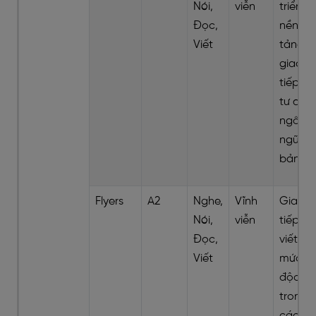
Nói,
viễn
triển
Đọc,
nền
Viết
tảng
giao
tiếp và
tư duy
ngôn
ngữ cơ
bản
Flyers
A2
Nghe,
Vĩnh
Giao
Nói,
viễn
tiếp và
Đọc,
viết ở
Viết
mức đ
độc lậ
trong
các