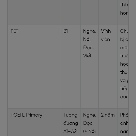
thi cao
hơn
PET
B1
Nghe,
Vĩnh
Chuẩn
Nói,
viễn
bị cho
Đọc,
môi
Viết
trường
học
thuật
và gia
tiếp
quốc t
TOEFL Primary
Tương
Nghe,
2 năm
Phản
đương
Đọc
ánh
A1–A2
(+ Nói
năng