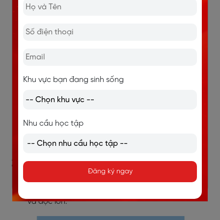
mô tả đúng.
Khu vực bạn đang sinh sống
Nhu cầu học tập
2.4 Các dạng bài tập viết
Đăng ký ngay
Write and say: Nhìn tranh, điền chữ cái còn thiếu
và đọc lớn.