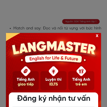
Match and say: Đọc và nối từ vựng với bức hình
tương ứng.
x
Đăng ký nhận tư vấn
Read and tick: Đọc từ vựng và tick vào bức tranh