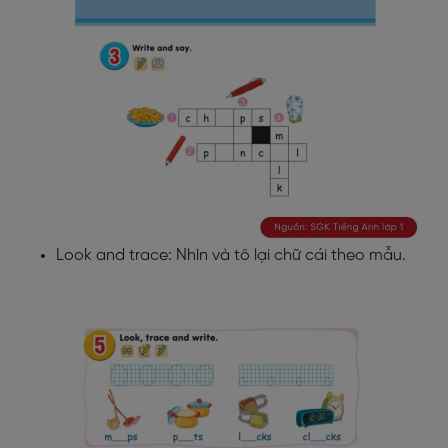
Look and trace: Nhìn và tô lại chữ cái theo mẫu.