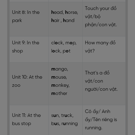
Touch your
đồ
Unit 8: In the
h
ead,
h
orse,
vật/bộ
park
h
air ,
h
and
phận/con vật
.
Unit 9: In the
cl
o
ck, m
o
p,
How many
đồ
shop
l
o
ck, p
o
t
vật?
m
ango,
That’s a
đồ
Unit 10: At the
m
ouse,
vật/con
zoo
m
onkey,
người/con vật
.
m
other
Cô ấy/ Anh
Unit 11: At the
s
u
n, tr
u
ck,
ấy/Tên riêng
is
bus stop
b
u
s, r
u
nning
running.