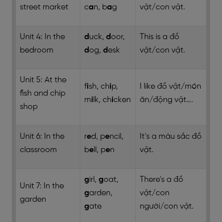
street market
c
a
n, b
a
g
vật/con vật
.
Unit 4: In the
d
uck,
d
oor,
This is a
đồ
bedroom
d
og,
d
esk
vật/con vật
.
Unit 5: At the
f
i
sh, ch
i
p,
I like
đồ vật/món
fish and chip
m
i
lk, ch
i
cken
ăn/động vật…
.
shop
Unit 6: In the
r
e
d, p
e
ncil,
It’s a
màu sắc
đồ
classroom
b
e
ll, p
e
n
vật
.
g
irl,
g
oat,
There’s a
đồ
Unit 7: In the
g
arden,
vật/con
garden
g
ate
người/con vật
.