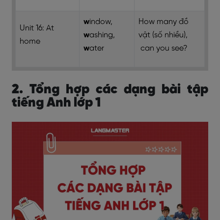
w
indow,
How many
đồ
Unit 16: At
w
ashing,
vật (số nhiều),
home
w
ater
can you see?
2. Tổng hợp các dạng bài tập
tiếng Anh lớp 1