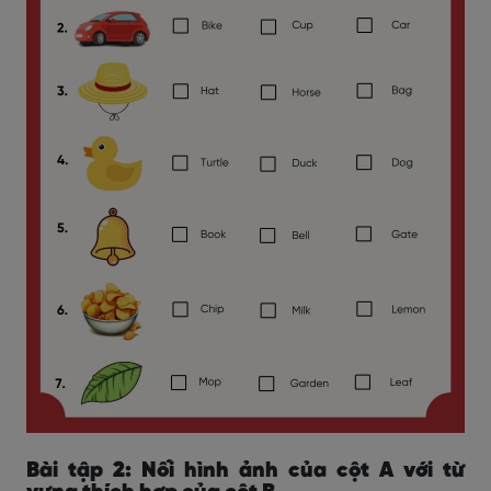
Bài tập 2: Nối hình ảnh của cột A với từ