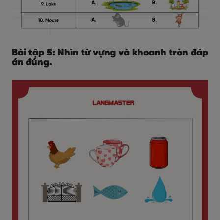
Bài tập 5: Nhìn từ vựng và khoanh tròn đáp
án đúng.