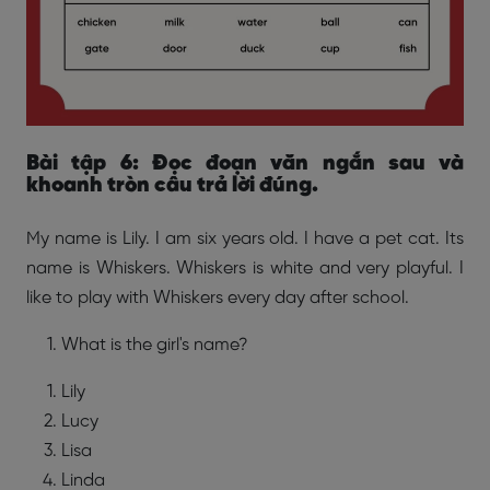
Bài tập 6: Đọc đoạn văn ngắn sau và
khoanh tròn câu trả lời đúng.
My name is Lily. I am six years old. I have a pet cat. Its
name is Whiskers. Whiskers is white and very playful. I
like to play with Whiskers every day after school.
What is the girl's name?
Lily
Lucy
Lisa
Linda