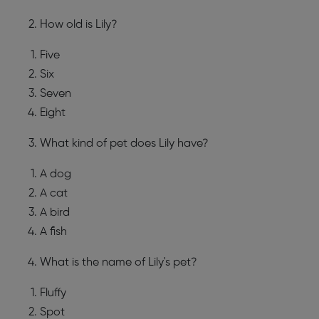
How old is Lily?
Five
Six
Seven
Eight
What kind of pet does Lily have?
A dog
A cat
A bird
A fish
What is the name of Lily's pet?
Fluffy
Spot