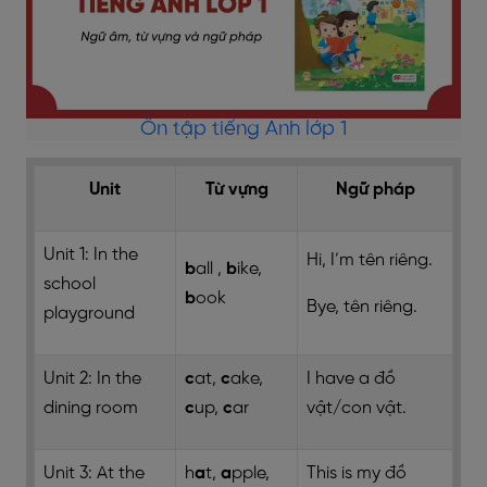
Ôn tập tiếng Anh lớp 1
Unit
Từ vựng
Ngữ pháp
Unit 1: In the
Hi, I’m
tên riêng
.
b
all ,
b
ike,
school
b
ook
Bye,
tên riêng
.
playground
Unit 2: In the
c
at,
c
ake,
I have a
đồ
dining room
c
up,
c
ar
vật/con vật
.
Unit 3: At the
h
a
t,
a
pple,
This is my
đồ