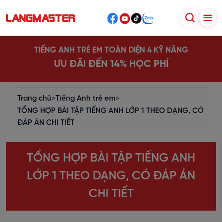
TIẾNG ANH TRẺ EM TOÀN DIỆN 4 KỸ NĂNG
ƯU ĐÃI ĐẾN 14% HỌC PHÍ
Trang chủ
>
Tiếng Anh trẻ em
>
TỔNG HỢP BÀI TẬP TIẾNG ANH LỚP 1 THEO DẠNG, CÓ
ĐÁP ÁN CHI TIẾT
TỔNG HỢP BÀI TẬP TIẾNG ANH
LỚP 1 THEO DẠNG, CÓ ĐÁP ÁN
CHI TIẾT