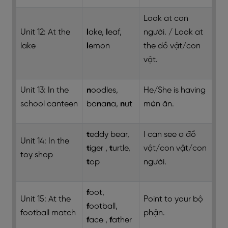
Look at
con
Unit 12: At the
l
ake,
l
eaf,
người
. / Look at
lake
l
emon
the
đồ vật/con
vật
.
Unit 13: In the
n
oodles,
He/She is having
school canteen
ba
n
a
n
a,
n
ut
món ăn
.
t
eddy bear,
I can see a
đồ
Unit 14: In the
t
iger ,
t
urtle,
vật/con vật/con
toy shop
t
op
người
.
f
oot,
Unit 15: At the
Point to your
bộ
f
ootball,
football match
phận
.
f
ace ,
f
ather