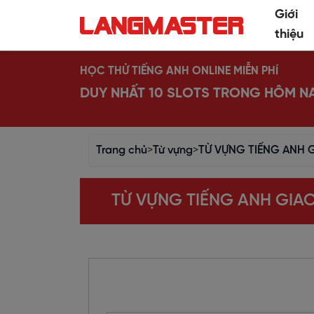
Giới
thiệu
HỌC THỬ TIẾNG ANH ONLINE MIỄN PHÍ
DUY NHẤT 10 SLOTS TRONG HÔM N
Trang chủ
>
Từ vựng
>
TỪ VỰNG TIẾNG ANH GI
TỪ VỰNG TIẾNG ANH GIAO 