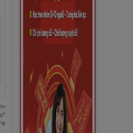
sân
ng?
ựng