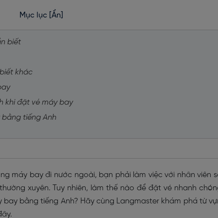
Mục lục
[Ẩn]
n biết
biết khác
bay
h khi đặt vé máy bay
y bằng tiếng Anh
ng máy bay đi nước ngoài, bạn phải làm việc với nhân viên 
 thường xuyên. Tuy nhiên, làm thế nào để đặt vé nhanh chó
áy bay bằng tiếng Anh? Hãy cùng Langmaster khám phá từ v
đây.