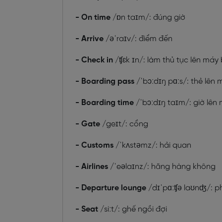
- On time
/
ɒn taɪm/
: đúng giờ
- Arrive
/
əˈraɪv/
: điểm đến
- Check in
/
ʧɛk ɪn/
: làm thủ tục lên máy
- Boarding pass
/
ˈbɔːdɪŋ pɑːs/
: thẻ lên
- Boarding time
/
ˈbɔːdɪŋ taɪm/
: giờ lên
- Gate
/
geɪt/
: cổng
- Customs
/
ˈkʌstəmz/
: hải quan
- Airlines
/
ˈeəlaɪnz/
: hãng hàng không
- Departure lounge
/
dɪˈpɑːʧə laʊnʤ/
: 
- Seat
/
siːt/
: ghế ngồi đợi