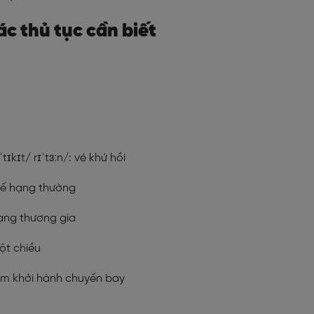
ác thủ tục cần biết
ˈtɪkɪt
/
rɪˈtɜːn/
: vé khứ hồi
hế hạng thường
hạng thương gia
ột chiều
iểm khởi hành chuyến bay