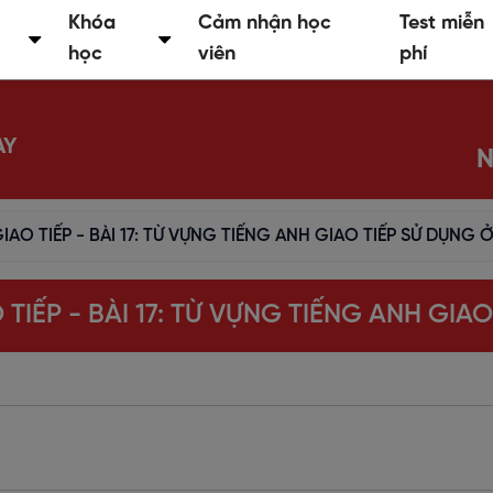
Khóa
Cảm nhận học
Test miễn
học
viên
phí
AY
N
AO TIẾP - BÀI 17: TỪ VỰNG TIẾNG ANH GIAO TIẾP SỬ DỤNG 
TIẾP - BÀI 17: TỪ VỰNG TIẾNG ANH GIA