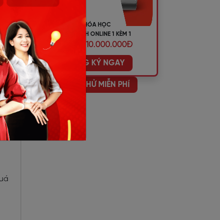
KHÓA HỌC
TIẾNG ANH ONLINE 1 KÈM 1
ƯU ĐÃI 10.000.000Đ
ĐĂNG KÝ NGAY
HỌC THỬ MIỄN PHÍ
quá