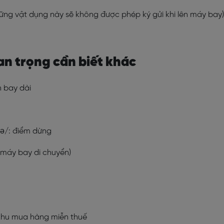
hững vật dụng này sẽ không được phép ký gửi khi lên máy bay)
an trọng cần biết khác
n bay dài
və/
: điểm dừng
 máy bay di chuyển)
 khu mua hàng miễn thuế