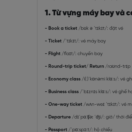
1. Từ vựng máy bay và c
- Book a ticket
/
bʊk ə ˈtɪkɪt/
: đặt vé
- Ticket
/
ˈtɪkɪt/
: vé máy bay
- Flight
/
flaɪt/
: chuyến bay
- Round-trip ticket/ Return
/
raʊnd-trɪp 
- Economy class
/
i(ː)ˈkɒnəmi klɑːs/
: vé g
- Business class
/
ˈbɪznɪs klɑːs/
: vé ghế 
- One-way ticket
/
wʌn-weɪ ˈtɪkɪt/
: vé m
- Departure
/
dɪˈpɑːʧə
:
ˈʤi/
: giờ/ thời đ
- Passport
/
ˈpɑːspɔːt/
: hộ chiếu