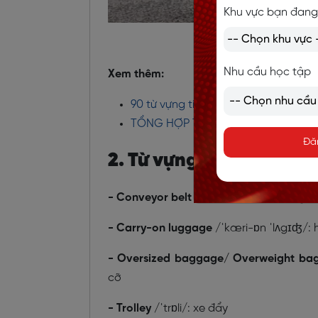
Khu vực bạn đang
Từ vựng t
Nhu cầu học tập
Xem thêm:
90 từ vựng tiếng Anh giao tiếp thô
TỔNG HỢP TRẠNG TỪ TIẾNG ANH 
Đă
2. Từ vựng tiếng Anh về
- Conveyor belt
/
kənˈveɪə bɛlt/
: băng c
- Carry-on luggage
/
ˈkæri-ɒn ˈlʌgɪʤ/
:
- Oversized baggage/ Overweight ba
cỡ
- Trolley
/
ˈtrɒli/
: xe đẩy