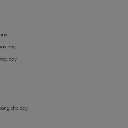
 bay
 máy bay
 máy bay
phòng chờ bay