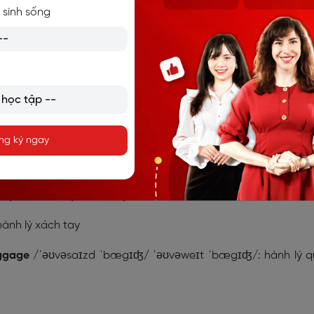
 sinh sống
iếng Anh về các thủ tục cần biết
ng dụng theo chủ đề
KHÔNG CÓ ĐUÔI -LY
ng ký ngay
 các hành lý
huyền vận chuyển hành lý
 hành lý xách tay
ggage
/
ˈəʊvəsaɪzd ˈbægɪʤ
/
ˈəʊvəweɪt ˈbægɪʤ/
: hành lý 