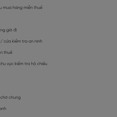
hu mua hàng miễn thuế
ảng giờ đi
c/ cửa kiểm tra an ninh
àn thuế
 khu vực kiểm tra hộ chiếu
c chờ chung
hanh