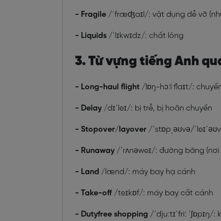
- Fragile
/
ˈfræʤaɪl/
: vật dụng dễ vỡ (n
- Liquids
/
ˈlɪkwɪdz/
: chất lỏng
3. Từ vựng tiếng Anh qu
- Long-haul flight
/
lɒŋ-hɔːl flaɪt/
: chuyế
- Delay
/
dɪˈleɪ/
: bị trễ, bị hoãn chuyến
- Stopover/layover
/
ˈstɒpˌəʊvə
/
ˈleɪˈəʊ
- Runaway
/
ˈrʌnəweɪ/
: đường băng (nơi
- Land
/
lænd/
: máy bay hạ cánh
- Take-off
/
teɪkɒf/
: máy bay cất cánh
- Dutyfree shopping
/
ˈdjuːtɪˈfriː ˈʃɒpɪŋ/
: