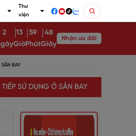
Thư
viện
2
13
59
47
Nhận ưu đãi
gày
Giờ
Phút
Giây
Ở SÂN BAY
O TIẾP SỬ DỤNG Ở SÂN BAY