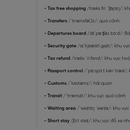
- Tax free shopping
/
tæks friː ˈʃɒpɪŋ/
: k
- Transfers
/
ˈtrænsfə(ː)z
/: quá cảnh
- Departures board
/
dɪˈpɑːʧəz bɔːd/
: B
- Security gate
/
sɪˈkjʊərɪti geɪt/
: khu vự
- Tax refund
/
tæks ˈriːfʌnd
/: khu vực ho
- Passport control
/
ˈpɑːspɔːt kənˈtrəʊl/
:
- Customs
/
ˈkʌstəmz/
: hải quan
- Transit
/
ˈtrænsɪt
/: khu vực quá cảnh
- Waiting area
/
ˈweɪtɪŋ ˈeərɪə/
: khu vự
- Short stay
/
ʃɔːt steɪ/
: khu vực đỗ xe n