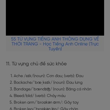
55 TỪ VỰNG TIẾNG ANH THÔNG DỤNG VỀ
THỜI TRANG - Học Tiếng Anh Online (Trực
Tuyến)
11. Từ vựng chủ đề sức khỏe
Ache /eɪk/(noun): Cơn đau; (verb): Đau
Backache/ˈbæˌkeɪk/ (noun): Đau lưng
Bandage/ˈbændɪʤ/ (noun): Băng cá nhân
Bleed/blid/ (verb): Chảy máu
Broken arm/ˈbroʊkən ɑrm/: Gãy tay
Broken leg/ˈbroʊkən lɛg/: Gãy chân