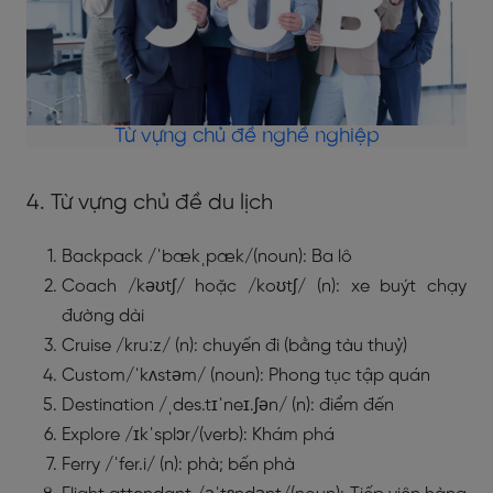
Từ vựng chủ đề nghề nghiệp
4. Từ vựng chủ đề du lịch
Backpack /ˈbækˌpæk/(noun): Ba lô
Coach /kəʊtʃ/ hoặc /koʊtʃ/ (n): xe buýt chạy
đường dài
Cruise /kruːz/ (n): chuyến đi (bằng tàu thuỷ)
Custom/ˈkʌstəm/ (noun): Phong tục tập quán
Destination /ˌdes.tɪˈneɪ.ʃən/ (n): điểm đến
Explore /ɪkˈsplɔr/(verb): Khám phá
Ferry /ˈfer.i/ (n): phà; bến phà