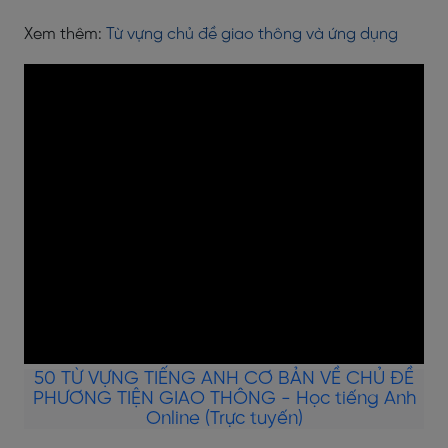
Xem thêm:
Từ vựng chủ đề giao thông và ứng dụng
50 TỪ VỰNG TIẾNG ANH CƠ BẢN VỀ CHỦ ĐỀ
PHƯƠNG TIỆN GIAO THÔNG - Học tiếng Anh
Online (Trực tuyến)