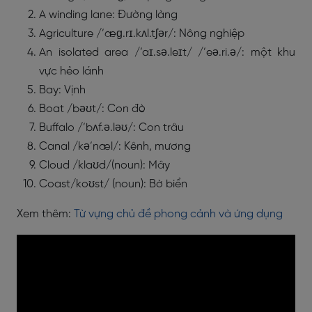
A winding lane: Đường làng
Agriculture /’æɡ.rɪ.kʌl.tʃər/: Nông nghiệp
An isolated area /’aɪ.sə.leɪt/ /’eə.ri.ə/: một khu
vực hẻo lánh
Bay: Vịnh
Boat /bəʊt/: Con đò
Buffalo /’bʌf.ə.ləʊ/: Con trâu
Canal /kə’næl/: Kênh, mương
Cloud /klaʊd/(noun): Mây
Coast/koʊst/ (noun): Bờ biển
Xem thêm:
Từ vựng chủ đề phong cảnh và ứng dụng