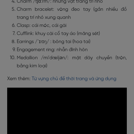
Charm /tʃɑːrm/: những vật trang trí nhỏ
Charm bracelet: vòng đeo tay (gắn nhiều đồ
trang trí nhỏ xung quanh
Clasp: cái móc, cái gài
Cufflink: khuy cài cổ tay áo (măng sét)
Earrings /ˈɪrɪŋ/ : bông tai (hoa tai)
Engagement ring: nhẫn đính hôn
Medallion /mi'dæljən/: mặt dây chuyền (tròn,
bằng kim loại)
Xem thêm:
Từ vựng chủ đề thời trang và ứng dụng