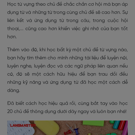
Học từ vựng theo chủ đề chắc chắn cơ hội mà bạn áp
dụng từ và những từ trong cùng chủ đề sẽ cao hơn. Sự
liên kết và ứng dụng từ trong câu, trong cuộc hội
thoại,... cũng cao hơn khiến việc ghi nhớ của bạn tốt
hơn.
Thêm vào đó, khi học bất kỳ một chủ đề từ vựng nào,
bạn hãy tìm thêm cho mình những tài liệu để luyện nói,
luyện nghe, luyện đọc và các ngữ pháp liên quan nếu
có, đó sẽ một cách hữu hiệu để bạn trau dồi đều
những kỹ năng và ứng dụng từ đã học một cách dễ
dàng.
Đã biết cách học hiệu quả rồi, cùng bắt tay vào học
20 chủ đề thông dụng dưới dây ngay và luôn bạn nhé!