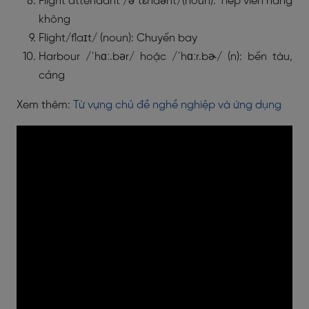
Flight attendant /əˈtɛndənt/(noun): Tiếp viên hàng
không
Flight/flaɪt/ (noun): Chuyến bay
Harbour /ˈhɑː.bər/ hoặc /ˈhɑːr.bɚ/ (n): bến tàu,
cảng
Xem thêm:
Từ vựng chủ đề nghề nghiệp và ứng dụng