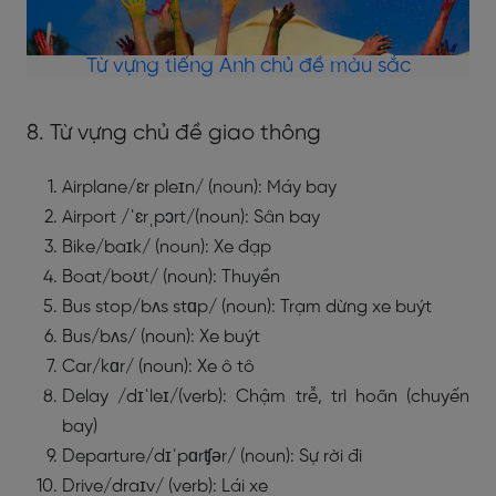
Từ vựng tiếng Anh chủ đề màu sắc
8. Từ vựng chủ đề giao thông
Airplane/ɛr pleɪn/ (noun): Máy bay
Airport /ˈɛrˌpɔrt/(noun): Sân bay
Bike/baɪk/ (noun): Xe đạp
Boat/boʊt/ (noun): Thuyền
Bus stop/bʌs stɑp/ (noun): Trạm dừng xe buýt
Bus/bʌs/ (noun): Xe buýt
Car/kɑr/ (noun): Xe ô tô
Delay /dɪˈleɪ/(verb): Chậm trễ, trì hoãn (chuyến
bay)
Departure/dɪˈpɑrʧər/ (noun): Sự rời đi
Drive/draɪv/ (verb): Lái xe