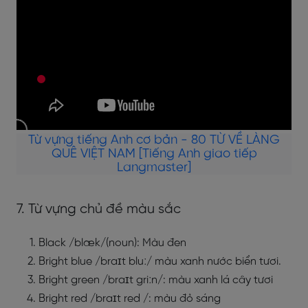
Từ vựng tiếng Anh cơ bản - 80 TỪ VỀ LÀNG
QUÊ VIỆT NAM [Tiếng Anh giao tiếp
Langmaster]
7. Từ vựng chủ đề màu sắc
Black /blæk/(noun): Màu đen
Bright blue /braɪt bluː/ màu xanh nước biển tươi.
Bright green /braɪt griːn/: màu xanh lá cây tươi
Bright red /braɪt red /: màu đỏ sáng