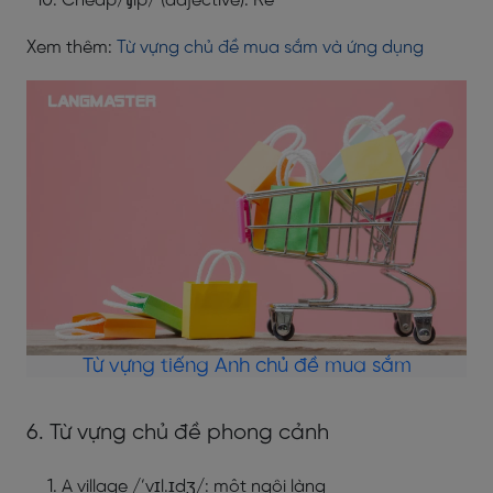
Cheap/ʧip/ (adjective): Rẻ
Xem thêm:
Từ vựng chủ đề mua sắm và ứng dụng
Từ vựng tiếng Anh chủ đề mua sắm
6. Từ vựng chủ đề phong cảnh
A village /’vɪl.ɪdʒ/: một ngôi làng