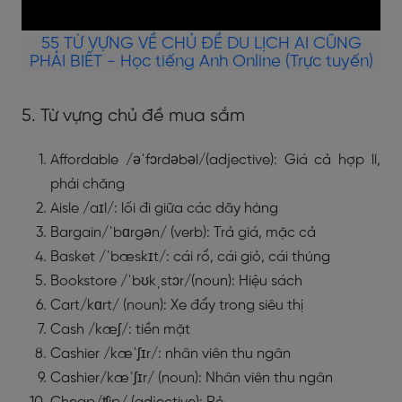
55 TỪ VỰNG VỀ CHỦ ĐỀ DU LỊCH AI CŨNG
PHẢI BIẾT - Học tiếng Anh Online (Trực tuyến)
5. Từ vựng chủ đề mua sắm
Affordable /əˈfɔrdəbəl/(adjective): Giá cả hợp lí,
phải chăng
Aisle /aɪl/: lối đi giữa các dãy hàng
Bargain/ˈbɑrgən/ (verb): Trả giá, mặc cả
Basket /ˈbæskɪt/: cái rổ, cái giỏ, cái thúng
Bookstore /ˈbʊkˌstɔr/(noun): Hiệu sách
Cart/kɑrt/ (noun): Xe đẩy trong siêu thị
Cash /kæʃ/: tiền mặt
Cashier /kæˈʃɪr/: nhân viên thu ngân
Cashier/kæˈʃɪr/ (noun): Nhân viên thu ngân