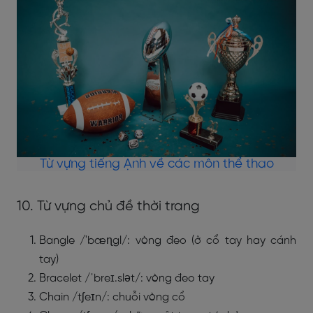
Từ vựng tiếng Ạnh về các môn thể thao
10. Từ vựng chủ đề thời trang
Bangle /'bæɳgl/: vòng đeo (ở cổ tay hay cánh
tay)
Bracelet /ˈbreɪ.slət/: vòng đeo tay
Chain /tʃeɪn/: chuỗi vòng cổ