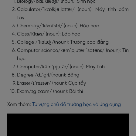
Biology/baɪˈɑləʤi/ (noun): Sinh học
Calculator/ˈkælkjəˌleɪtər/ (noun): Máy tính cầm
tay
Chemistry/ˈkɛmɪstri/ (noun): Hóa học
Class/Klæs/ (noun): Lớp học
College /ˈkɑlɪʤ/(noun): Trường cao đẳng
Computer science/kəmˈpjutər ˈsaɪəns/ (noun): Tin
học
Computer/kəmˈpjutər/ (noun): Máy tính
Degree /dɪˈgri/(noun): Bằng
Eraser/ɪˈreɪsər/ (noun): Cục tẩy
Exam/ɪgˈzæm/ (noun): Bài thi
Xem thêm:
Từ vựng chủ đề trường học và ứng dụng