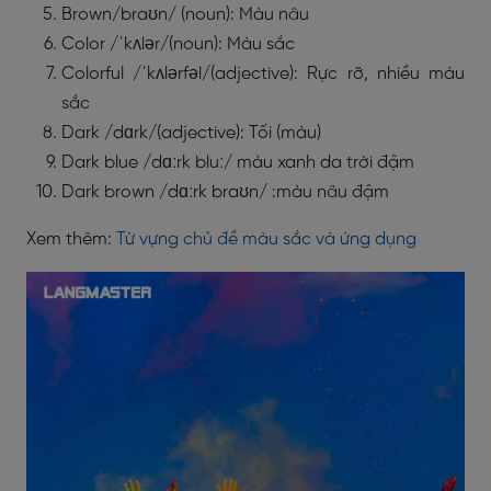
Brown/braʊn/ (noun): Màu nâu
Color /ˈkʌlər/(noun): Màu sắc
Colorful /ˈkʌlərfəl/(adjective): Rực rỡ, nhiều màu
sắc
Dark /dɑrk/(adjective): Tối (màu)
Dark blue /dɑːrk bluː/ màu xanh da trời đậm
Dark brown /dɑːrk braʊn/ :màu nâu đậm
Xem thêm:
Từ vựng chủ đề màu sắc và ứng dụng