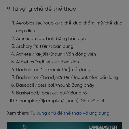
9. Từ vựng chủ đề thể thao
Aerobics [eə’roubiks+: thể dục thẩm mỹ/thể dục
nhịp điệu
American football: bóng bầu dục
Archery *‘ɑ:t∫əri+: bắn cung
Athlete /ˈæˌθlit/(noun): Vận động viên
Athletics *æθ’letiks+: điền kinh
Badminton *‘bædmintən]: cầu lông
Badminton/ˈbædˌmɪntən/ (noun): Môn cầu lông
Baseball /beɪs bɔl/(noun): Bóng chày
Basketball/ˈbæskətˌbɔl/: Bóng rổ
Champion/ˈʧæmpiən/ (noun): Nhà vô địch
Xem thêm:
Từ vựng chủ đề thể thao và ứng dụng