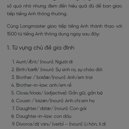
số quá nhỏ nhưng đem đến hiệu quả đủ để bạn giao
tiếp tiếng Anh thông thường.
Cùng Langmaster giao tiếp tiếng Anh thành thạo với
1500 từ tiếng Anh thông dụng ngay sau đây:
1. Từ vựng chủ đề gia đình
Aunt/Ænt/ (noun): Người dì
Birth/bɜrθ/ (noun): Sự sinh ra, sự chào đời
Brother /ˈbrʌðər/(noun): Anh/em trai
Brother-in-law: anh/em rể
Close/kloʊs/ (adjective): Gần gũi, gắn bó
Cousin /ˈkʌzən/(noun): Anh chị em họ
Daughter/ˈdɔtər/ (noun): Con gái
Daughter-in-law: con dâu
Divorce/dɪˈvɔrs/ (verb) – (noun): Li hôn, li dị