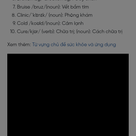
Bruise /bruz/(noun): Vết bầm tím
Clinic/ˈklɪnɪk/ (noun): Phòng khám
Cold /koʊld/(noun): Cảm lạnh
Cure/kjʊr/ (verb): Chữa trị; (noun): Cách chữa trị
Xem thêm:
Từ vựng chủ đề sức khỏe và ứng dụng