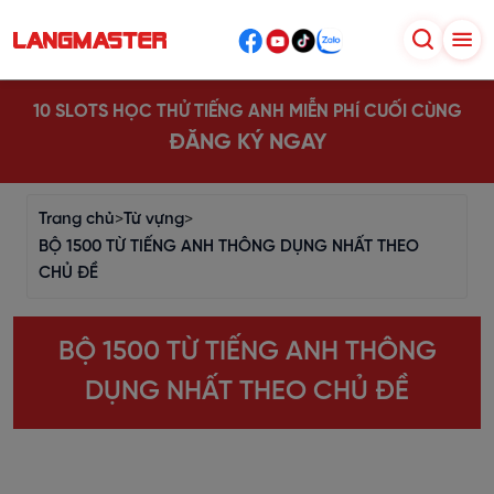
10 SLOTS HỌC THỬ TIẾNG ANH MIỄN PHÍ CUỐI CÙNG
ĐĂNG KÝ NGAY
Trang chủ
>
Từ vựng
>
BỘ 1500 TỪ TIẾNG ANH THÔNG DỤNG NHẤT THEO
CHỦ ĐỀ
BỘ 1500 TỪ TIẾNG ANH THÔNG
DỤNG NHẤT THEO CHỦ ĐỀ