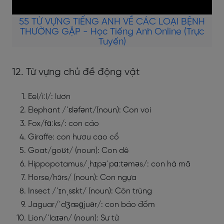
55 TỪ VỰNG TIẾNG ANH VỀ CÁC LOẠI BỆNH
THƯỜNG GẶP - Học Tiếng Anh Online (Trực
Tuyến)
12. Từ vựng chủ đề động vật
Eel/iːl/: lươn
Elephant /ˈɛləfənt/(noun): Con voi
Fox/fɑːks/: con cáo
Giraffe: con hươu cao cổ
Goat/goʊt/ (noun): Con dê
Hippopotamus/ˌhɪpəˈpɑːtəməs/: con hà mã
Horse/hɔrs/ (noun): Con ngựa
Insect /ˈɪnˌsɛkt/ (noun): Côn trùng
Jaguar/ˈdʒæɡjuər/: con báo đốm
Lion/ˈlaɪən/ (noun): Sư tử