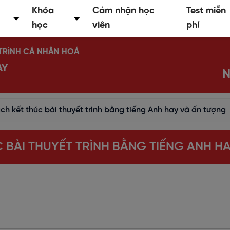
Khóa
Cảm nhận học
Test miễn
học
viên
phí
Ộ TRÌNH CÁ NHÂN HOÁ
AY
N
ch kết thúc bài thuyết trình bằng tiếng Anh hay và ấn tượng
 BÀI THUYẾT TRÌNH BẰNG TIẾNG ANH H