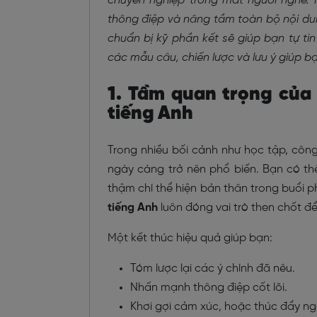
chuyên nghiệp trong mắt người nghe. 
thông điệp và nâng tầm toàn bộ nội dung 
chuẩn bị kỹ phần kết sẽ giúp bạn tự t
các mẫu câu, chiến lược và lưu ý giúp bạ
1. Tầm quan trọng của 
tiếng Anh
Trong nhiều bối cảnh như học tập, công 
ngày càng trở nên phổ biến. Bạn có thể
thậm chí thể hiện bản thân trong buổi ph
tiếng Anh
luôn đóng vai trò then chốt đ
Một kết thúc hiệu quả giúp bạn:
Tóm lược lại các ý chính đã nêu.
Nhấn mạnh thông điệp cốt lõi.
Khơi gợi cảm xúc, hoặc thúc đẩy n