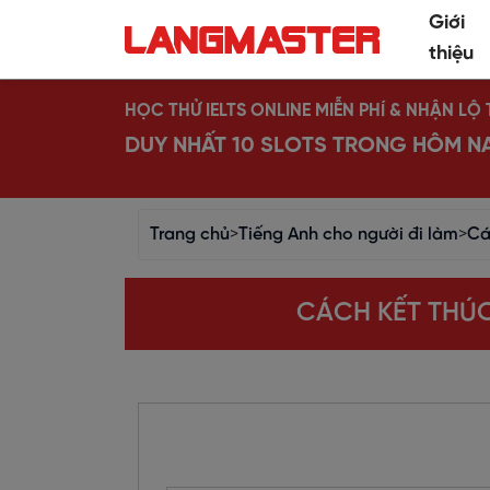
Giới
thiệu
HỌC THỬ IELTS ONLINE MIỄN PHÍ & NHẬN L
DUY NHẤT 10 SLOTS TRONG HÔM N
Trang chủ
>
Tiếng Anh cho người đi làm
>
Cá
CÁCH KẾT THÚC