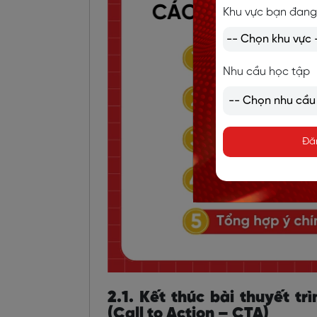
Khu vực bạn đang
Nhu cầu học tập
Đă
2.1. Kết thúc bài thuyết t
(Call to Action – CTA)