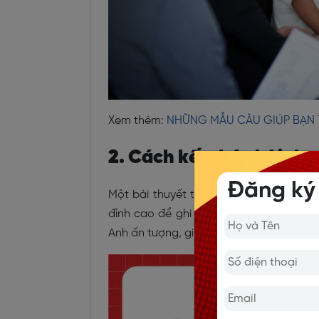
Xem thêm:
NHỮNG MẪU CÂU GIÚP BẠN 
2. Cách kết thúc bài th
Đăng ký
Một bài thuyết trình xuất sắc không 
đỉnh cao để ghi dấu trong lòng người n
Anh ấn tượng, giúp bạn tự tin chốt lại b