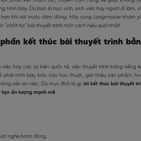
Một phần kết mạch lạc, truyền cảm hứng sẽ giúp khẳng đ
trình bày. Dù bạn là học sinh, sinh viên hay người đi làm, v
in hơn khi nói trước đám đông. Hãy cùng Langmaster khám 
n “chốt hạ” bài thuyết trình một cách hiệu quả nhất!
phần kết thúc bài thuyết trình bằ
việc hay các sự kiện quốc tế, việc thuyết trình bằng tiếng 
 phải trình bày báo cáo học thuật, giới thiệu sản phẩm, h
ỏng vấn xin việc. Dù mục đích là gì,
lời kết thúc bài thuyết tr
ể
tạo ấn tượng mạnh mẽ
.
gười nghe hành động.