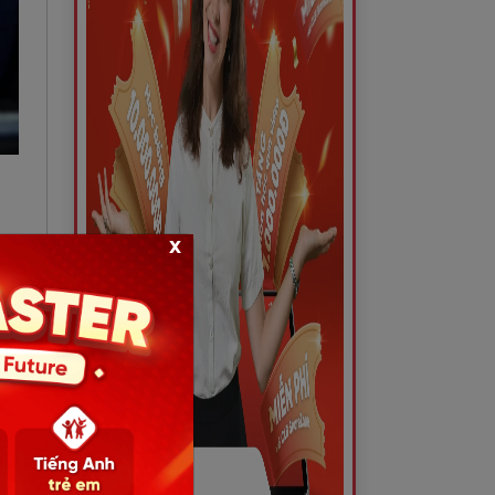
x
hật
ếng