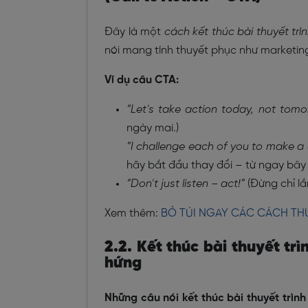
Đây là một
cách kết thúc bài thuyết trì
nói mang tính thuyết phục như marketin
Ví dụ câu CTA:
“Let’s take action today, not tomo
ngày mai.)
“I challenge each of you to make a 
hãy bắt đầu thay đổi – từ ngay bây 
“Don’t just listen – act!”
(Đừng chỉ l
Xem thêm:
BỎ TÚI NGAY CÁC CÁCH THU
2.2. Kết thúc bài thuyết tr
hứng
Những câu nói kết thúc bài thuyết trình