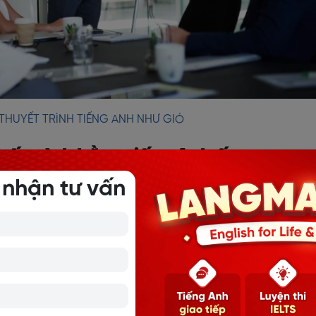
THUYẾT TRÌNH TIẾNG ANH NHƯ GIÓ
uyết trình bằng tiếng Anh ấn tượng
 nhận tư vấn
chỉ gây ấn tượng ở phần mở đầu mà còn cần một kết thúc t
ghe. Dưới đây là các cách kết thúc bài thuyết trình bằng ti
ài nói một cách chuyên nghiệp và thuyết phục nhất.