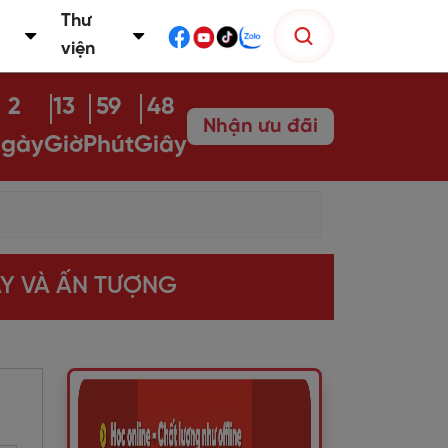
Thư
viện
2
13
59
47
Nhận ưu đãi
gày
Giờ
Phút
Giây
AY VÀ ẤN TƯỢNG