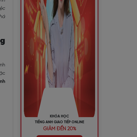
ịnh
iệc
phá
ng
Anh
oặc
ình
KHÓA HỌC
TIẾNG ANH GIAO TIẾP ONLINE
GIẢM ĐẾN 20%