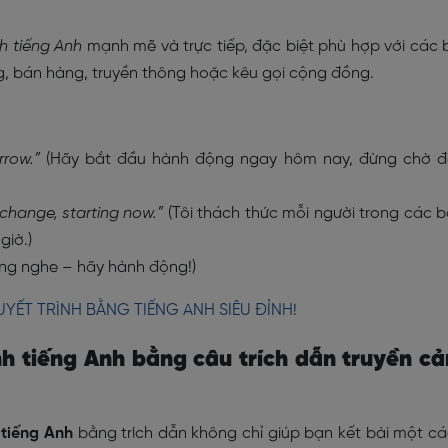
nh tiếng Anh
mạnh mẽ và trực tiếp, đặc biệt phù hợp với các 
g, bán hàng, truyền thông hoặc kêu gọi cộng đồng.
rrow.”
(Hãy bắt đầu hành động ngay hôm nay, đừng chờ đ
change, starting now.”
(Tôi thách thức mỗi người trong các 
giờ.)
ắng nghe – hãy hành động!)
YẾT TRÌNH BẰNG TIẾNG ANH SIÊU ĐỈNH!
ình tiếng Anh bằng câu trích dẫn truyền c
 tiếng Anh
bằng trích dẫn không chỉ giúp bạn kết bài một c