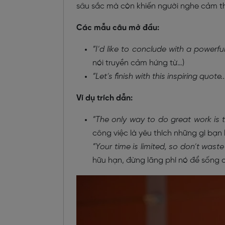
sâu sắc mà còn khiến người nghe cảm t
Các mẫu câu mở đầu:
“I’d like to conclude with a powerfu
nói truyền cảm hứng từ…)
“Let’s finish with this inspiring quote..
Ví dụ trích dẫn:
“The only way to do great work is 
công việc là yêu thích những gì bạn 
“Your time is limited, so don’t waste 
hữu hạn, đừng lãng phí nó để sống 