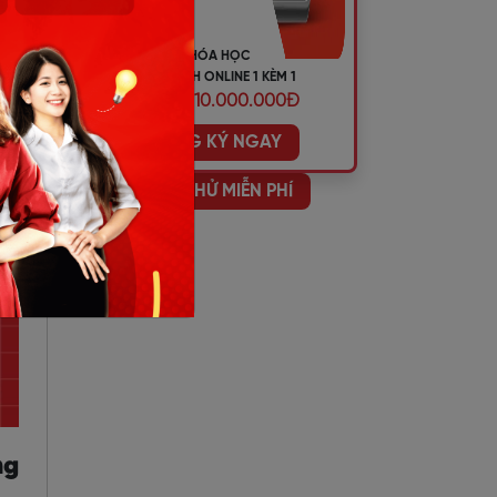
KHÓA HỌC
TIẾNG ANH ONLINE 1 KÈM 1
ƯU ĐÃI 10.000.000Đ
ĐĂNG KÝ NGAY
HỌC THỬ MIỄN PHÍ
ng