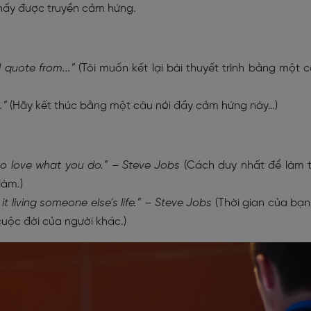
hấy được truyền cảm hứng.
l quote from...”
(Tôi muốn kết lại bài thuyết trình bằng một 
.”
(Hãy kết thúc bằng một câu nói đầy cảm hứng này…)
to love what you do.” – Steve Jobs
(Cách duy nhất để làm 
làm.)
it living someone else’s life.” – Steve Jobs
(Thời gian của bạn
cuộc đời của người khác.)