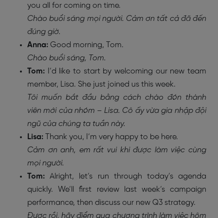
you all for coming on time.
Chào buổi sáng mọi người. Cảm ơn tất cả đã đến
đúng giờ.
Anna:
Good morning, Tom.
Chào buổi sáng, Tom.
Tom:
I’d like to start by welcoming our new team
member, Lisa. She just joined us this week.
Tôi muốn bắt đầu bằng cách chào đón thành
viên mới của nhóm – Lisa. Cô ấy vừa gia nhập đội
ngũ của chúng ta tuần này.
Lisa:
Thank you, I’m very happy to be here.
Cảm ơn anh, em rất vui khi được làm việc cùng
mọi người.
Tom:
Alright, let’s run through today’s agenda
quickly. We’ll first review last week’s campaign
performance, then discuss our new Q3 strategy.
Được rồi, hãy điểm qua chương trình làm việc hôm