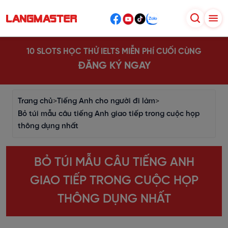
10 SLOTS HỌC THỬ IELTS MIỄN PHÍ CUỐI CÙNG
ĐĂNG KÝ NGAY
Trang chủ
>
Tiếng Anh cho người đi làm
>
Bỏ túi mẫu câu tiếng Anh giao tiếp trong cuộc họp
thông dụng nhất
BỎ TÚI MẪU CÂU TIẾNG ANH
GIAO TIẾP TRONG CUỘC HỌP
THÔNG DỤNG NHẤT