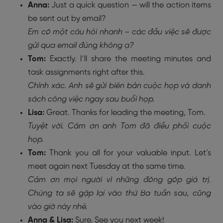
Anna:
Just a quick question — will the action items
be sent out by email?
Em có một câu hỏi nhanh – các đầu việc sẽ được
gửi qua email đúng không ạ?
Tom:
Exactly. I’ll share the meeting minutes and
task assignments right after this.
Chính xác. Anh sẽ gửi biên bản cuộc họp và danh
sách công việc ngay sau buổi họp.
Lisa:
Great. Thanks for leading the meeting, Tom.
Tuyệt vời. Cảm ơn anh Tom đã điều phối cuộc
họp.
Tom:
Thank you all for your valuable input. Let’s
meet again next Tuesday at the same time.
Cảm ơn mọi người vì những đóng góp giá trị.
Chúng ta sẽ gặp lại vào thứ Ba tuần sau, cũng
vào giờ này nhé.
Anna & Lisa:
Sure. See you next week!