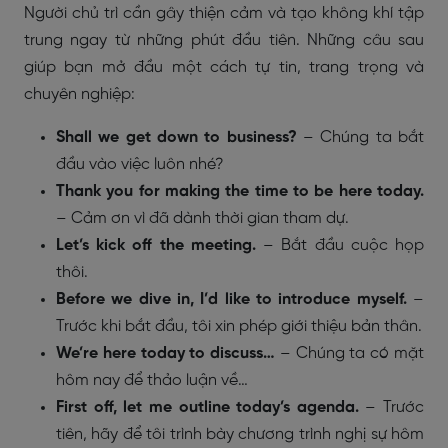
Người chủ trì cần gây thiện cảm và tạo không khí tập
trung ngay từ những phút đầu tiên. Những câu sau
giúp bạn mở đầu một cách tự tin, trang trọng và
chuyên nghiệp:
Shall we get down to business?
– Chúng ta bắt
đầu vào việc luôn nhé?
Thank you for making the time to be here today.
– Cảm ơn vì đã dành thời gian tham dự.
Let’s kick off the meeting.
– Bắt đầu cuộc họp
thôi.
Before we dive in, I’d like to introduce myself.
–
Trước khi bắt đầu, tôi xin phép giới thiệu bản thân.
We’re here today to discuss…
– Chúng ta có mặt
hôm nay để thảo luận về…
First off, let me outline today’s agenda.
– Trước
tiên, hãy để tôi trình bày chương trình nghị sự hôm