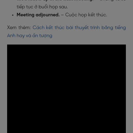
tiếp tục ở buổi họp sau.
Meeting adjourned.
– Cuộc họp kết thúc.
Xem thêm:
Cách kết thúc bài thuyết trình bằng tiếng
Anh hay và ấn tượng