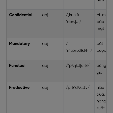
Confidential
adj
/ˌkɒn.fɪ
bí mật,
ˈden.ʃəl/
bảo
mật
Mandatory
adj
/
bắt
ˈmæn.də.tər.i/
buộc
Punctual
adj
/ˈpʌŋk.tʃu.əl/
đúng
giờ
Productive
adj
/prəˈdʌk.tɪv/
hiệu
quả,
năng
suất