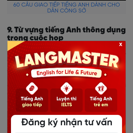
60 CÂU GIAO TIẾP TIẾNG ANH DÀNH CHO
DÂN CÔNG SỞ
9. Từ vựng tiếng Anh thông dụng
trong cuộc họp
x
Để giao tiếp hiệu quả và thể hiện sự chuyên nghiệp
trong các cuộc họp, việc trang bị vốn từ vựng tiếng
Anh giao tiếp trong cuộc họp là vô cùng cần thiết.
Nắm vững những từ vựng và thuật ngữ thông dụng
dưới đây sẽ giúp bạn tự tin trình bày ý kiến, trao đổi với
đồng nghiệp và tham gia thảo luận một cách hiệu
quả.
Từ vựng
Loại từ
Phiên âm
Nghĩa
Đăng ký nhận tư vấn
tiếng