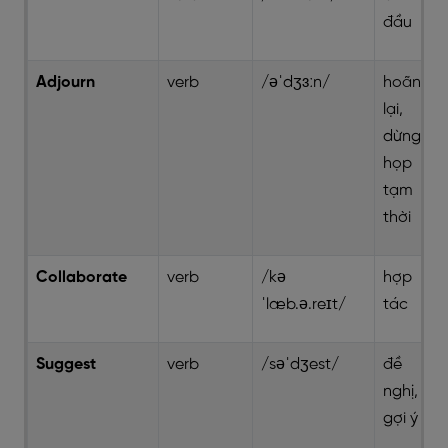
đầu
Adjourn
verb
/əˈdʒɜːn/
hoãn
lại,
dừng
họp
tạm
thời
Collaborate
verb
/kə
hợp
ˈlæb.ə.reɪt/
tác
Suggest
verb
/səˈdʒest/
đề
nghị,
gợi ý