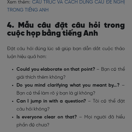
Xem thêm:
CẤU TRÚC VÀ CÁCH DÙNG CÂU ĐỀ NGHỊ
TRONG TIẾNG ANH
4. Mẫu câu đặt câu hỏi trong
cuộc họp bằng tiếng Anh
Đặt câu hỏi đúng lúc sẽ giúp bạn dẫn dắt cuộc thảo
luận hiệu quả hơn:
Could you elaborate on that point?
– Bạn có thể
giải thích thêm không?
Do you mind clarifying what you meant by…?
–
Bạn có thể làm rõ ý bạn là gì không?
Can I jump in with a question?
– Tôi có thể đặt
câu hỏi không?
Is everyone clear on that?
– Mọi người đã hiểu
phần đó chưa?