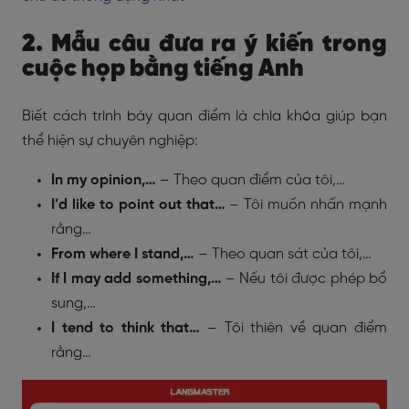
2. Mẫu câu đưa ra ý kiến trong
cuộc họp bằng tiếng Anh
Biết cách trình bày quan điểm là chìa khóa giúp bạn
thể hiện sự chuyên nghiệp:
In my opinion,…
– Theo quan điểm của tôi,…
I’d like to point out that…
– Tôi muốn nhấn mạnh
rằng…
From where I stand,…
– Theo quan sát của tôi,…
If I may add something,…
– Nếu tôi được phép bổ
sung,…
I tend to think that…
– Tôi thiên về quan điểm
rằng…