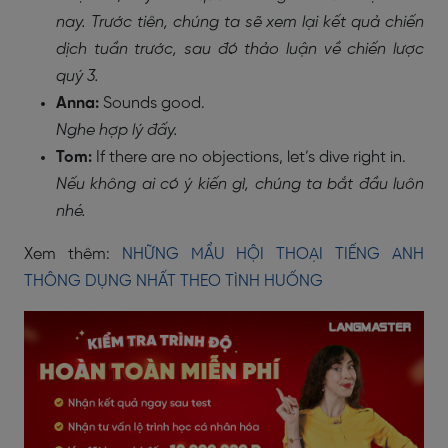
nay. Trước tiên, chúng ta sẽ xem lại kết quả chiến
dịch tuần trước, sau đó thảo luận về chiến lược
quý 3.
Anna:
Sounds good.
Nghe hợp lý đấy.
Tom:
If there are no objections, let’s dive right in.
Nếu không ai có ý kiến gì, chúng ta bắt đầu luôn
nhé.
Xem thêm:
NHỮNG MẨU HỘI THOẠI TIẾNG ANH
THÔNG DỤNG NHẤT THEO TÌNH HUỐNG