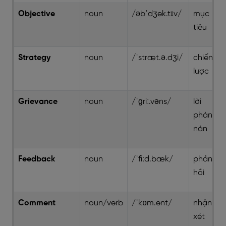
Objective
noun
/əbˈdʒek.tɪv/
mục
tiêu
Strategy
noun
/ˈstræt.ə.dʒi/
chiến
lược
Grievance
noun
/ˈɡriː.vəns/
lời
phàn
nàn
Feedback
noun
/ˈfiːd.bæk/
phản
hồi
Comment
noun/verb
/ˈkɒm.ent/
nhận
xét /