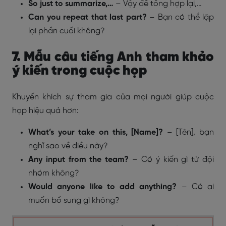
So just to summarize,…
– Vậy để tổng hợp lại,…
Can you repeat that last part?
– Bạn có thể lặp
lại phần cuối không?
7. Mẫu câu tiếng Anh tham khảo
ý kiến trong cuộc họp
Khuyến khích sự tham gia của mọi người giúp cuộc
họp hiệu quả hơn:
What’s your take on this, [Name]?
– [Tên], bạn
nghĩ sao về điều này?
Any input from the team?
– Có ý kiến gì từ đội
nhóm không?
Would anyone like to add anything?
– Có ai
muốn bổ sung gì không?