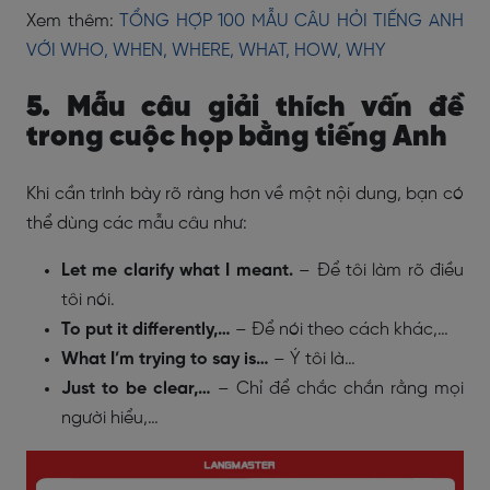
Xem thêm:
TỔNG HỢP 100 MẪU CÂU HỎI TIẾNG ANH
VỚI WHO, WHEN, WHERE, WHAT, HOW, WHY
5. Mẫu câu giải thích vấn đề
trong cuộc họp bằng tiếng Anh
Khi cần trình bày rõ ràng hơn về một nội dung, bạn có
thể dùng các mẫu câu như:
Let me clarify what I meant.
– Để tôi làm rõ điều
tôi nói.
To put it differently,…
– Để nói theo cách khác,…
What I’m trying to say is…
– Ý tôi là…
Just to be clear,…
– Chỉ để chắc chắn rằng mọi
người hiểu,…