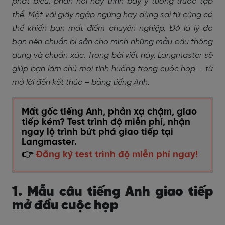
phát biểu, phản hồi hay trình bày ý tưởng trước tập
thể. Một vài giây ngập ngừng hay dùng sai từ cũng có
thể khiến bạn mất điểm chuyên nghiệp. Đó là lý do
bạn nên chuẩn bị sẵn cho mình những mẫu câu thông
dụng và chuẩn xác. Trong bài viết này, Langmaster sẽ
giúp bạn làm chủ mọi tình huống trong cuộc họp – từ
mở lời đến kết thúc – bằng tiếng Anh.
Mất gốc tiếng Anh, phản xạ chậm, giao
tiếp kém? Test trình độ miễn phí, nhận
ngay lộ trình bứt phá giao tiếp tại
Langmaster.
👉
Đăng ký test trình độ miễn phí ngay!
1. Mẫu câu tiếng Anh giao tiếp
mở đầu cuộc họp