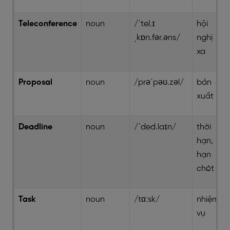
Teleconference
noun
/ˈtel.ɪ
hội
ˌkɒn.fər.əns/
nghị từ
xa
Proposal
noun
/prəˈpəʊ.zəl/
bản đề
xuất
Deadline
noun
/ˈded.laɪn/
thời
hạn,
hạn
chót
Task
noun
/tɑːsk/
nhiệm
vụ