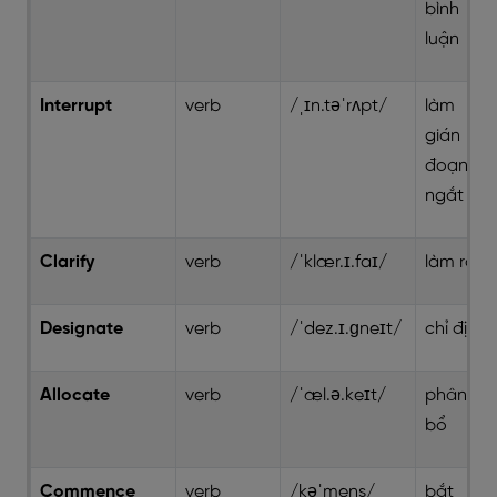
bình
luận
Interrupt
verb
/ˌɪn.təˈrʌpt/
làm
gián
đoạn /
ngắt lời
Clarify
verb
/ˈklær.ɪ.faɪ/
làm rõ
Designate
verb
/ˈdez.ɪ.ɡneɪt/
chỉ định
Allocate
verb
/ˈæl.ə.keɪt/
phân
bổ
Commence
verb
/kəˈmens/
bắt