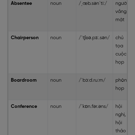
Absentee
noun
/ˌæb.sənˈtiː/
người
vắng
mặt
Chairperson
noun
/ˈtʃeə.pɜː.sən/
chủ
tọa
cuộc
họp
Boardroom
noun
/ˈbɔːd.ruːm/
phòng
họp
Conference
noun
/ˈkɒn.fər.əns/
hội
nghị,
hội
thảo