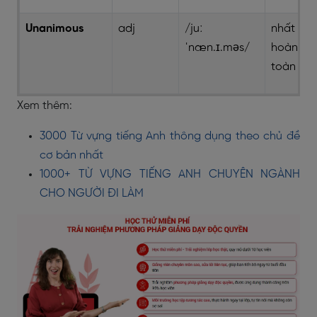
Unanimous
adj
/juː
nhất trí
ˈnæn.ɪ.məs/
hoàn
toàn
Xem thêm:
3000 Từ vựng tiếng Anh thông dụng theo chủ đề
cơ bản nhất
1000+ TỪ VỰNG TIẾNG ANH CHUYÊN NGÀNH
CHO NGƯỜI ĐI LÀM