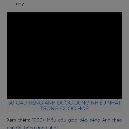
nay.
30 CÂU TIẾNG ANH ĐƯỢC DÙNG NHIỀU NHẤT
TRONG CUỘC HỌP
Xem thêm:
1000+ Mẫu câu giao tiếp tiếng Anh theo
chủ đề thông dụng nhất