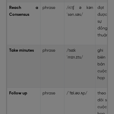
Reach a
phrase
/riːtʃ ə kən
đạt
Consensus
ˈsen.səs/
được
sự
đồng
thuận
Take minutes
phrase
/teɪk
ghi
ˈmɪn.ɪts/
biên
bản
cuộc
họp
Follow up
phrase
/ˈfɒl.əʊ ʌp/
theo
dõi sau
cuộc
họp