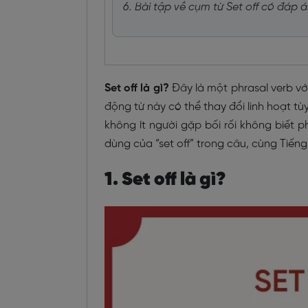
6. Bài tập về cụm từ Set off có đáp án
Set off là gì?
Đây là một phrasal verb vớ
động từ này có thể thay đổi linh hoạt t
không ít người gặp bối rối không biết 
dùng của “set off” trong câu, cùng Tiến
1. Set off là gì?