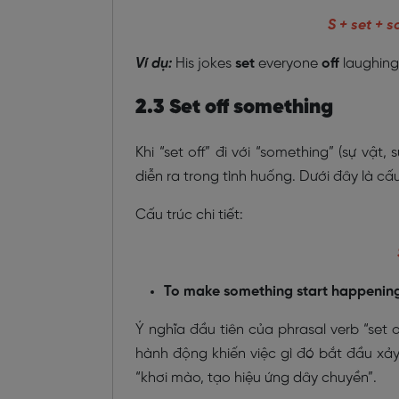
S + set + 
Ví dụ:
His jokes
set
everyone
off
laughing
2.3 Set off something
Khi “set off” đi với “something” (sự vậ
diễn ra trong tình huống. Dưới đây là cấu
Cấu trúc chi tiết:
To make something start happening,
Ý nghĩa đầu tiên của phrasal verb “set
hành động khiến việc gì đó bắt đầu xảy
“khơi mào, tạo hiệu ứng dây chuyền”.