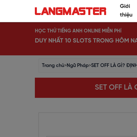
Giới
thiệu
HỌC THỬ TIẾNG ANH ONLINE MIỄN PHÍ
DUY NHẤT 10 SLOTS TRONG HÔM N
Trang chủ
>
Ngữ Pháp
>
SET OFF LÀ GÌ? ĐỊ
SET OFF LÀ