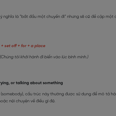
ẽ có ý nghĩa là “bắt đầu một chuyến đi” nhưng sẽ có đề cập một 
 + set off + for + a place
(Chúng tôi khởi hành đi biển vào lúc bình minh.)
ying, or talking about something
gười (somebody), cấu trúc này thường được sử dụng để mô tả h
oặc nói chuyện về điều gì đó.