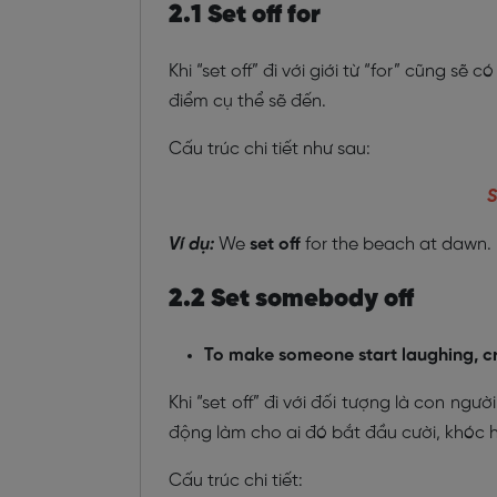
2.1 Set off for
Khi “set off” đi với giới từ “for” cũng s
điểm cụ thể sẽ đến.
Cấu trúc chi tiết như sau:
S
Ví dụ:
We
set off
for the beach at dawn.
2.2 Set somebody off
To make someone start laughing, cr
Khi “set off” đi với đối tượng là con n
động làm cho ai đó bắt đầu cười, khóc h
Cấu trúc chi tiết: