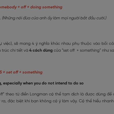
somebody + off + doing something
.
(Những nói đùa của anh ấy làm mọi người bắt đầu cười.)
t, sự việc), sẽ mang 4 ý nghĩa khác nhau phụ thuộc vào bối c
 trúc chi tiết và
4 cách dùng
của “set off + something” như sa
S + set off + something
 especially when you do not intend to do so
 off” theo từ điển Longman có thể tạm dịch là được dùng để 
 ra, đặc biệt khi bạn không có ý làm vậy. Có thể hiểu nhanh