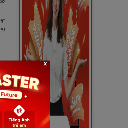
kịp
ff”
ong
x