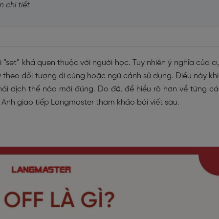
 chi tiết
i “set” khá quen thuộc với người học. Tuy nhiên ý nghĩa của 
ùy theo đối tượng đi cùng hoặc ngữ cảnh sử dụng. Điều này kh
phải dịch thế nào mới đúng. Do đó, để hiểu rõ hơn về từng c
g Anh giao tiếp Langmaster tham khảo bài viết sau.