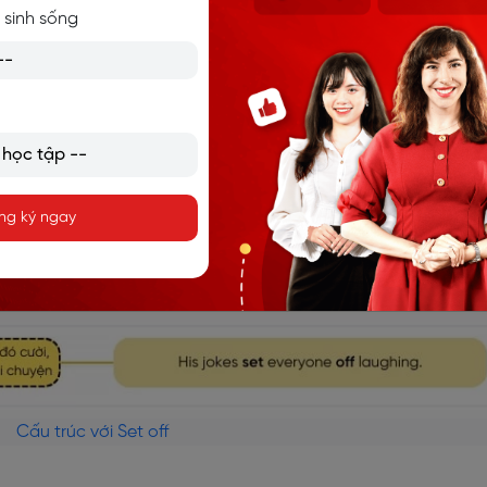
 sinh sống
ng ký ngay
Cấu trúc với Set off