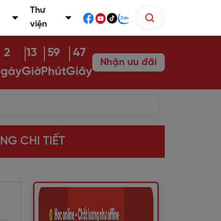
Thư
viện
2
13
59
46
Nhận ưu đãi
gày
Giờ
Phút
Giây
NG CHI TIẾT