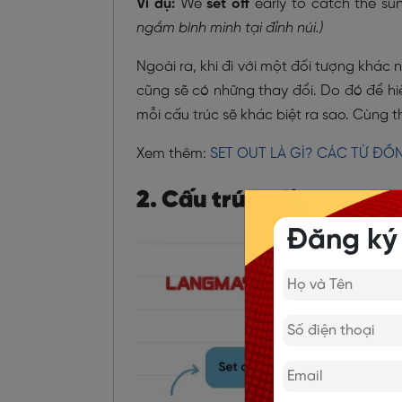
Ví dụ:
We
set off
early to catch the su
ngắm bình minh tại đỉnh núi.)
Ngoài ra, khi đi với một đối tượng khác 
cũng sẽ có những thay đổi. Do đó để hi
mỗi cấu trúc sẽ khác biệt ra sao. Cùng t
Xem thêm:
SET OUT LÀ GÌ? CÁC TỪ ĐỒ
2. Cấu trúc với Set off
Đăng ký