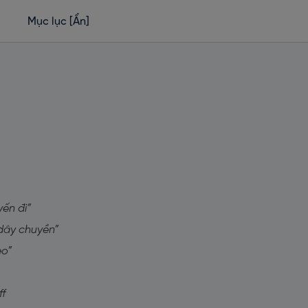
Mục lục
[Ẩn]
yến đi”
 dây chuyền”
eo”
ff