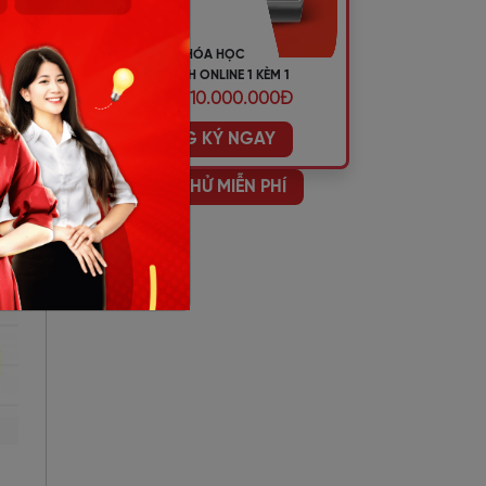
KHÓA HỌC
TIẾNG ANH ONLINE 1 KÈM 1
ƯU ĐÃI 10.000.000Đ
ĐĂNG KÝ NGAY
HỌC THỬ MIỄN PHÍ