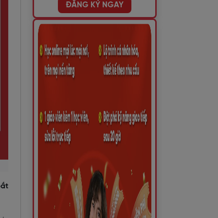
ĐĂNG KÝ NGAY
bắt