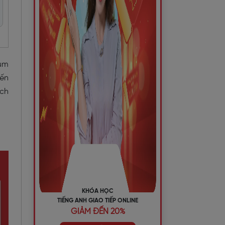
cụm
iến
ách
KHÓA HỌC
TIẾNG ANH GIAO TIẾP ONLINE
GIẢM ĐẾN 20%