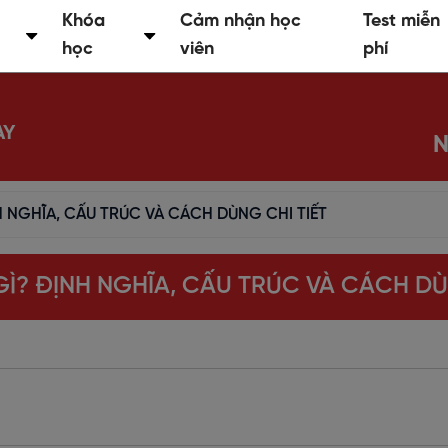
Khóa
Cảm nhận học
Test miễn
học
viên
phí
AY
N
NH NGHĨA, CẤU TRÚC VÀ CÁCH DÙNG CHI TIẾT
 GÌ? ĐỊNH NGHĨA, CẤU TRÚC VÀ CÁCH DÙ