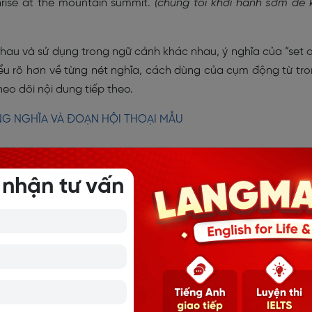
nrise at the mountain summit.
(chúng tôi khởi hành sớm để 
nhau và sử dụng trong ngữ cảnh khác nhau, ý nghĩa của “set o
ểu rõ hơn về từng nét nghĩa, cách dùng của cụm động từ tr
heo dõi nội dung tiếp theo.
NG NGHĨA VÀ ĐOẠN HỘI THOẠI MẪU
 nhận tư vấn