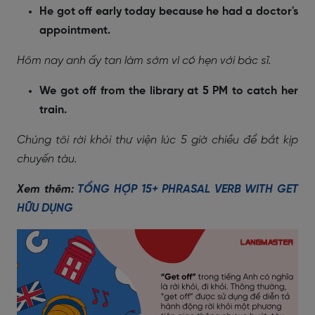
He got off early today because he had a doctor's
appointment.
Hôm nay anh ấy tan làm sớm vì có hẹn với bác sĩ.
We got off from the library at 5 PM to catch her
train.
Chúng tôi rời khỏi thư viện lúc 5 giờ chiều để bắt kịp
chuyến tàu.
Xem thêm:
TỔNG HỢP 15+ PHRASAL VERB WITH GET
HỮU DỤNG