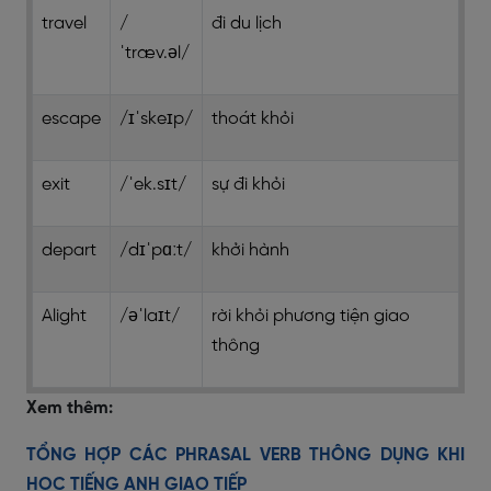
travel
/
đi du lịch
ˈtræv.əl/
escape
/ɪˈskeɪp/
thoát khỏi
exit
/ˈek.sɪt/
sự đi khỏi
depart
/dɪˈpɑːt/
khởi hành
Alight
/əˈlaɪt/
rời khỏi phương tiện giao
thông
Xem thêm:
TỔNG HỢP CÁC PHRASAL VERB THÔNG DỤNG KHI
HỌC TIẾNG ANH GIAO TIẾP