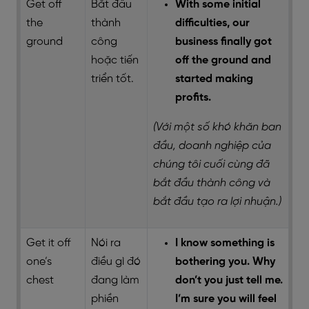
Get off
Bắt đầu
With some initial
the
thành
difficulties, our
ground
công
business finally got
hoặc tiến
off the ground and
triển tốt.
started making
profits.
(Với một số khó khăn ban
đầu, doanh nghiệp của
chúng tôi cuối cùng đã
bắt đầu thành công và
bắt đầu tạo ra lợi nhuận.)
Get it off
Nói ra
I know something is
one’s
điều gì đó
bothering you. Why
chest
đang làm
don’t you just tell me.
phiền
I’m sure you will feel