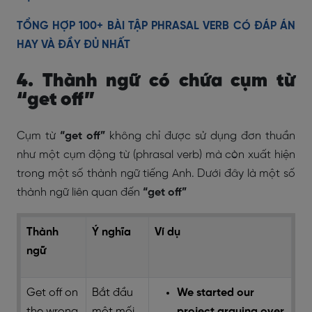
TỔNG HỢP 100+ BÀI TẬP PHRASAL VERB CÓ ĐÁP ÁN
HAY VÀ ĐẦY ĐỦ NHẤT
4. Thành ngữ có chứa cụm từ
“get off”
Cụm từ
“get off”
không chỉ được sử dụng đơn thuần
như một cụm động từ (phrasal verb) mà còn xuất hiện
trong một số thành ngữ tiếng Anh. Dưới đây là một số
thành ngữ liên quan đến
“get off”
Thành
Ý nghĩa
Ví dụ
ngữ
Get off on
Bắt đầu
We started our
the wrong
một mối
project arguing over