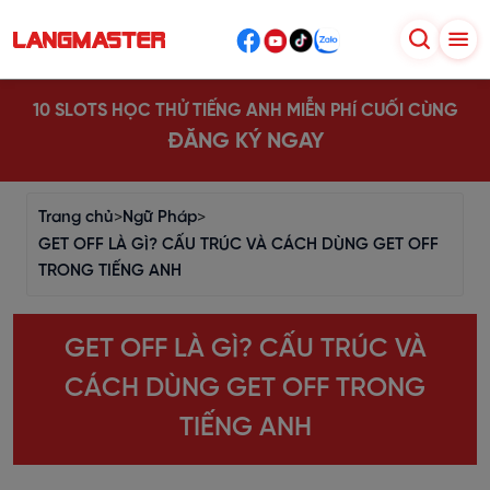
10 SLOTS HỌC THỬ TIẾNG ANH MIỄN PHÍ CUỐI CÙNG
ĐĂNG KÝ NGAY
Trang chủ
>
Ngữ Pháp
>
GET OFF LÀ GÌ? CẤU TRÚC VÀ CÁCH DÙNG GET OFF
TRONG TIẾNG ANH
GET OFF LÀ GÌ? CẤU TRÚC VÀ
CÁCH DÙNG GET OFF TRONG
TIẾNG ANH