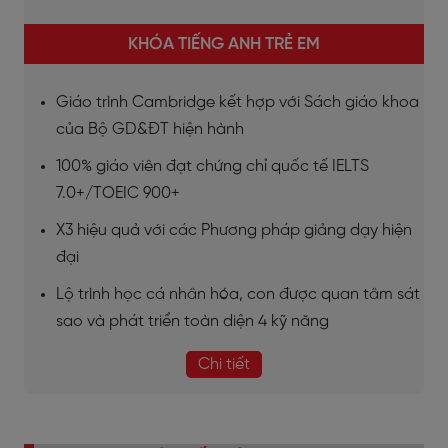
KHÓA TIẾNG ANH TRẺ EM
Giáo trình Cambridge kết hợp với Sách giáo khoa
của Bộ GD&ĐT hiện hành
100% giáo viên đạt chứng chỉ quốc tế IELTS
7.0+/TOEIC 900+
X3 hiệu quả với các Phương pháp giảng dạy hiện
đại
Lộ trình học cá nhân hóa, con được quan tâm sát
sao và phát triển toàn diện 4 kỹ năng
Chi tiết