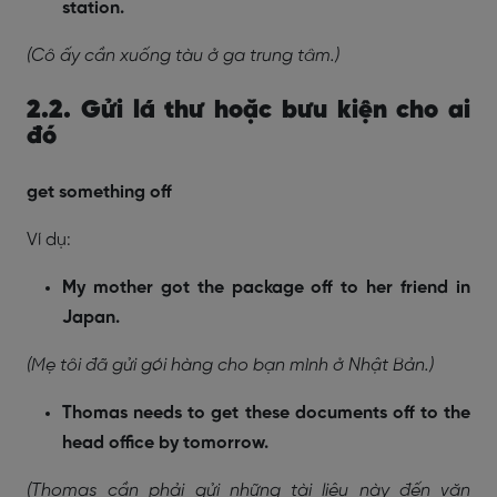
station.
(Cô ấy cần xuống tàu ở ga trung tâm.)
2.2. Gửi lá thư hoặc bưu kiện cho ai
đó
get something off
Ví dụ:
My mother got the package off to her friend in
Japan.
(Mẹ tôi đã gửi gói hàng cho bạn mình ở Nhật Bản.)
Thomas needs to get these documents off to the
head office by tomorrow.
(Thomas cần phải gửi những tài liệu này đến văn