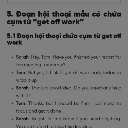
5. Đoạn hội thoại mẫu có chứa
cụm từ “get off work”
5.1 Đoạn hội thoại chứa cụm từ get off
work
Sarah
: Hey, Tom. Have you finished your report for
the meeting tomorrow?
Tom
: Not yet, I think I'll get off work early today to
wrap it up.
Sarah
: That's a good idea. Do you need any help
with it?
Tom
: Thanks, but I should be fine. I just need to
focus and get it done.
Sarah
: Alright, let me know if you need anything.
We can't afford to miss this deadline.