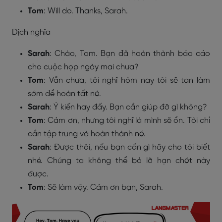
Tom
: Will do. Thanks, Sarah.
Dịch nghĩa
Sarah
: Chào, Tom. Bạn đã hoàn thành báo cáo
cho cuộc họp ngày mai chưa?
Tom
: Vẫn chưa, tôi nghĩ hôm nay tôi sẽ tan làm
sớm để hoàn tất nó.
Sarah
: Ý kiến hay đấy. Bạn cần giúp đỡ gì không?
Tom
: Cảm ơn, nhưng tôi nghĩ là mình sẽ ổn. Tôi chỉ
cần tập trung và hoàn thành nó.
Sarah
: Được thôi, nếu bạn cần gì hãy cho tôi biết
nhé. Chúng ta không thể bỏ lỡ hạn chót này
được.
Tom
: Sẽ làm vậy. Cảm ơn bạn, Sarah.