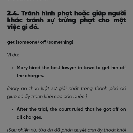
2.4. Tránh hình phạt hoặc giúp người
khác tránh sự trừng phạt cho một
việc gì đó.
get (someone) off (something)
Ví dụ:
Mary hired the best lawyer in town to get her off
the charges.
(Mary đã thuê luật sư giỏi nhất trong thành phố để
giúp cô ấy tránh khỏi các cáo buộc.)
After the trial, the court ruled that he got off on
all charges.
(Sau phiên xử, tòa án đã phán quyết anh ấy thoát khỏi