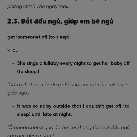
phòng chính vào ngày mai.)
2.3. Bắt đầu ngủ, giúp em bé ngủ
get (someone) off (to sleep)
Ví dụ:
She sings a lullaby every night to get her baby off
(to sleep.)
(Cô ấy hát ru mỗi đêm để đưa em bé của mình vào
giấc ngủ.)
It was so noisy outside that I couldn't get off (to
sleep) until late at night.
(Ở ngoài đường quá ồn ào, tôi không thể bắt đầu ngủ
cho đến đêm muộn.)