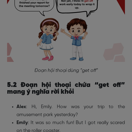
Đoạn hội thoại dùng “get off”
5.2 Đoạn hội thoại chứa “get off”
mang ý nghĩa rời khỏi
Alex
: Hi, Emily. How was your trip to the
amusement park yesterday?
Emily
: It was so much fun! But I got really scared
on the roller coaster.