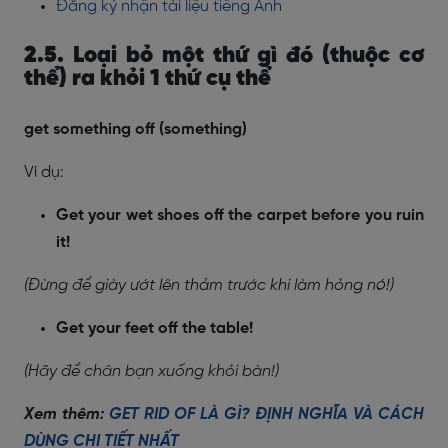
Đăng ký nhận tài liệu tiếng Anh
2.5. Loại bỏ một thứ gì đó (thuộc cơ
thể) ra khỏi 1 thứ cụ thể
get something off (something)
Ví dụ:
Get your wet shoes off the carpet before you ruin
it!
(Đừng để giày ướt lên thảm trước khi làm hỏng nó!)
Get your feet off the table!
(Hãy để chân bạn xuống khỏi bàn!)
Xem thêm:
GET RID OF LÀ GÌ? ĐỊNH NGHĨA VÀ CÁCH
DÙNG CHI TIẾT NHẤT