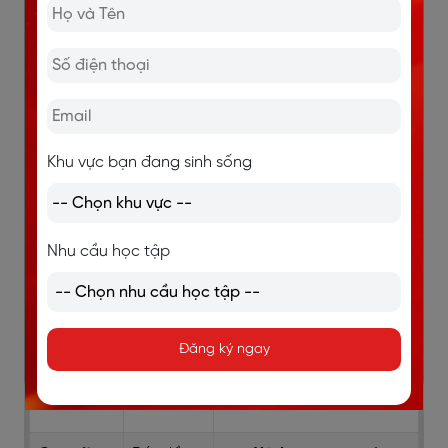
phạt
grade."
nặng nề.
Mặc dù nộp muộn, cô ấy
chỉ bị trừ một lượng điểm
nhỏ từ tổng điểm của
mình.
Khu vực bạn đang sinh sống
Get off
Ngừng
She told him to get
someone’s
chỉ trích
off her back and let
back
hoặc làm
her handle the
Nhu cầu học tập
phiền ai
situation on her own.
đó.
(Cô ấy nói với anh ấy hãy
ngừng chỉ trích cô và để
Đăng ký ngay
cô xử lý tình hình một
mình.)