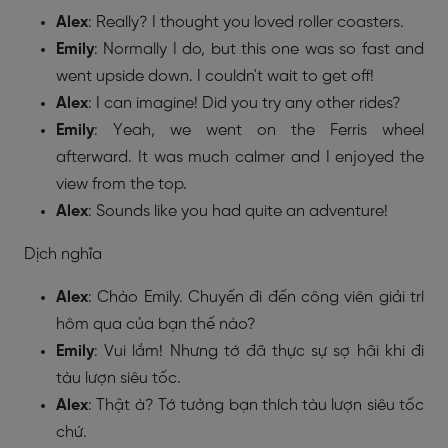
Alex
: Really? I thought you loved roller coasters.
Emily
: Normally I do, but this one was so fast and
went upside down. I couldn't wait to get off!
Alex
: I can imagine! Did you try any other rides?
Emily
: Yeah, we went on the Ferris wheel
afterward. It was much calmer and I enjoyed the
view from the top.
Alex
: Sounds like you had quite an adventure!
Dịch nghĩa
Alex
: Chào Emily. Chuyến đi đến công viên giải trí
hôm qua của bạn thế nào?
Emily
: Vui lắm! Nhưng tớ đã thực sự sợ hãi khi đi
tàu lượn siêu tốc.
Alex
: Thật à? Tớ tưởng bạn thích tàu lượn siêu tốc
chứ.