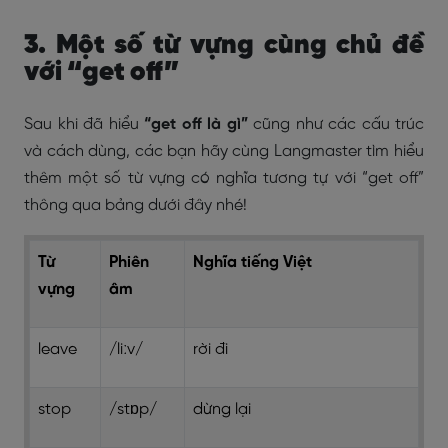
3. Một số từ vựng cùng chủ đề
với “get off”
Sau khi đã hiểu
“get off là gì”
cũng như các cấu trúc
và cách dùng, các bạn hãy cùng Langmaster tìm hiểu
thêm một số từ vựng có nghĩa tương tự với “get off”
thông qua bảng dưới đây nhé!
Từ
Phiên
Nghĩa tiếng Việt
vựng
âm
leave
/liːv/
rời đi
stop
/stɒp/
dừng lại