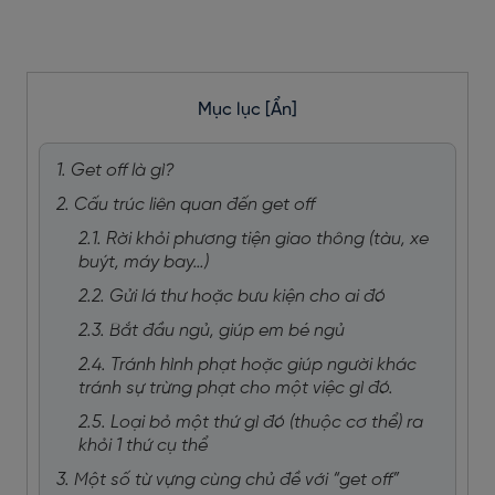
Mục lục
[Ẩn]
1. Get off là gì?
2. Cấu trúc liên quan đến get off
2.1. Rời khỏi phương tiện giao thông (tàu, xe
buýt, máy bay…)
2.2. Gửi lá thư hoặc bưu kiện cho ai đó
2.3. Bắt đầu ngủ, giúp em bé ngủ
2.4. Tránh hình phạt hoặc giúp người khác
tránh sự trừng phạt cho một việc gì đó.
2.5. Loại bỏ một thứ gì đó (thuộc cơ thể) ra
khỏi 1 thứ cụ thể
3. Một số từ vựng cùng chủ đề với “get off”