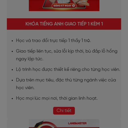
KHÓA TIẾNG ANH GIAO TIẾP 1 KÈM 1
Học và trao đổi trực tiếp 1 thầy 1 trò.
Giao tiếp liên tục, sửa lỗi kịp thời, bù đắp lỗ hổng
ngay lập tức.
Lộ trình học được thiết kế riêng cho từng học viên.
Dựa trên mục tiêu, đặc thù từng ngành việc của
học viên.
Học mọi lúc mọi nơi, thời gian linh hoạt.
Chi tiết