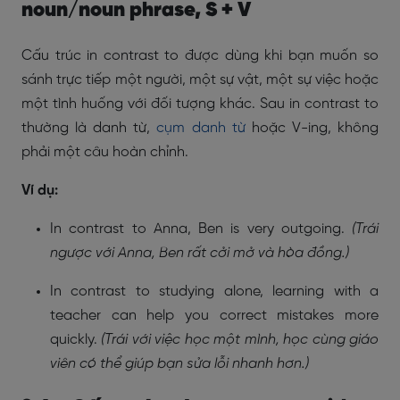
noun/noun phrase, S + V
Cấu trúc in contrast to được dùng khi bạn muốn so
sánh trực tiếp một người, một sự vật, một sự việc hoặc
một tình huống với đối tượng khác. Sau in contrast to
thường là danh từ,
cụm danh từ
hoặc V-ing, không
phải một câu hoàn chỉnh.
Ví dụ:
In contrast to Anna, Ben is very outgoing.
(Trái
ngược với Anna, Ben rất cởi mở và hòa đồng.)
In contrast to studying alone, learning with a
teacher can help you correct mistakes more
quickly.
(Trái với việc học một mình, học cùng giáo
viên có thể giúp bạn sửa lỗi nhanh hơn.)