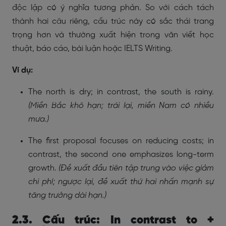
độc lập có ý nghĩa tương phản. So với cách tách
thành hai câu riêng, cấu trúc này có sắc thái trang
trọng hơn và thường xuất hiện trong văn viết học
thuật, báo cáo, bài luận hoặc IELTS Writing.
Ví dụ:
The north is dry; in contrast, the south is rainy.
(Miền Bắc khô hạn; trái lại, miền Nam có nhiều
mưa.)
The first proposal focuses on reducing costs; in
contrast, the second one emphasizes long-term
growth.
(Đề xuất đầu tiên tập trung vào việc giảm
chi phí; ngược lại, đề xuất thứ hai nhấn mạnh sự
tăng trưởng dài hạn.)
2.3. Cấu trúc: In contrast to +