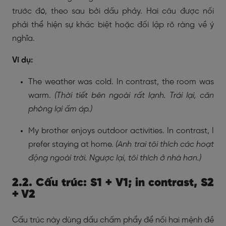
trước đó, theo sau bởi dấu phảy. Hai câu được nối
phải thể hiện sự khác biệt hoặc đối lập rõ ràng về ý
nghĩa.
Ví dụ:
The weather was cold. In contrast, the room was
warm.
(Thời tiết bên ngoài rất lạnh. Trái lại, căn
phòng lại ấm áp.)
My brother enjoys outdoor activities. In contrast, I
prefer staying at home.
(Anh trai tôi thích các hoạt
động ngoài trời. Ngược lại, tôi thích ở nhà hơn.)
2.2. Cấu trúc: S1 + V1; in contrast, S2
+ V2
Cấu trúc này dùng dấu chấm phẩy để nối hai mệnh đề