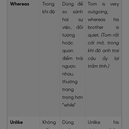
Whereas
Trong
Dùng để
Tom is very
khi đó
so sánh
outgoing,
hai sự
whereas his
việc, đối
brother is
tượng
quiet.
(Tom rất
hoặc
cởi mở, trong
quan
khi đó anh trai
điểm trái
cậu ấy lại
ngược
trầm tính.)
nhau,
thường
trang
trọng hơn
“while”
Unlike
Không
Dùng
Unlike his