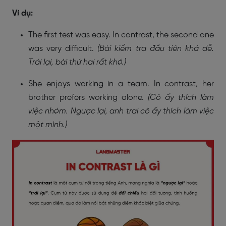
Ví dụ:
The first test was easy. In contrast, the second one
was very difficult.
(Bài kiểm tra đầu tiên khá dễ.
Trái lại, bài thứ hai rất khó.)
She enjoys working in a team. In contrast, her
brother prefers working alone.
(Cô ấy thích làm
việc nhóm. Ngược lại, anh trai cô ấy thích làm việc
một mình.)