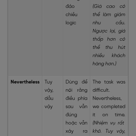
đảo
(Giá cao có
chiều
thể làm giảm
logic
nhu cầu.
Ngược lại, giá
thấp hơn có
thể thu hút
nhiều khách
hàng hơn.)
Nevertheless
Tuy
Dùng để
The task was
vậy,
nói rằng
difficult.
dẫu
điều phía
Nevertheless,
vậy
sau vẫn
we completed
đúng
it on time.
hoặc vẫn
(Nhiệm vụ rất
xảy ra
khó. Tuy vậy,