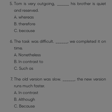
Tom is very outgoing, ______ his brother is quiet
and reserved.
A. whereas
B. therefore
C. because
The task was difficult. ______, we completed it on
time.
A. Nonetheless
B. In contrast to
C. Such as
The old version was slow. ______, the new version
runs much faster.
A. In contrast
B. Although
C. Because