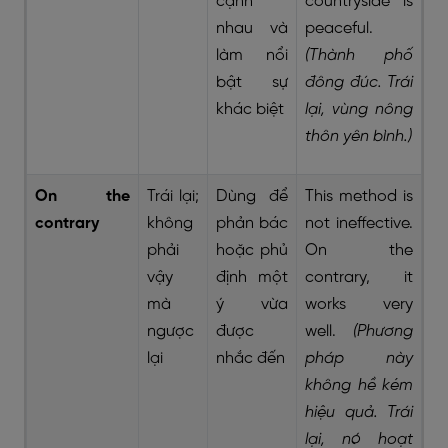
cạnh
countryside is
nhau và
peaceful.
làm nổi
(Thành phố
bật sự
đông đúc. Trái
khác biệt
lại, vùng nông
thôn yên bình.)
On the
Trái lại;
Dùng để
This method is
contrary
không
phản bác
not ineffective.
phải
hoặc phủ
On the
vậy
định một
contrary, it
mà
ý vừa
works very
ngược
được
well.
(Phương
lại
nhắc đến
pháp này
không hề kém
hiệu quả. Trái
lại, nó hoạt