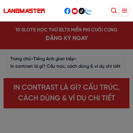
10 SLOTS HỌC THỬ IELTS MIỄN PHÍ CUỐI CÙNG
ĐĂNG KÝ NGAY
Trang chủ
>
Tiếng Anh giao tiếp
>
In contrast là gì? Cấu trúc, cách dùng & ví dụ chi tiết
IN CONTRAST LÀ GÌ? CẤU TRÚC,
CÁCH DÙNG & VÍ DỤ CHI TIẾT