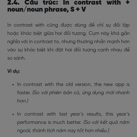
2.4. Cấu trúc: In contrast with +
noun/noun phrase, S + V
In contrast with cũng được dùng để chỉ sự đối lập
hoặc khác biệt giữa hai đối tượng. Cụm này khá gần
nghĩa với in contrast to, nhưng thường nhấn mạnh hơn
vào sự khác biệt khi đặt hai đối tượng cạnh nhau để
so sánh.
Ví dụ:
In contrast with the old version, the new app is
faster.
(So với phiên bản cũ, ứng dụng mới nhanh
hơn.)
In contrast with last year’s results, this year’s
performance is much better.
(So với kết quả năm
ngoái, thành tích năm nay tốt hơn nhiều.)