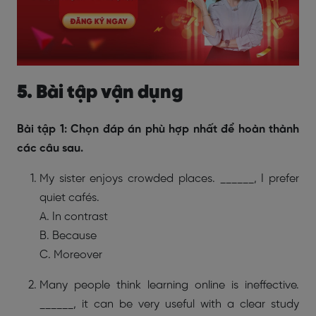
5. Bài tập vận dụng
Bài tập 1: Chọn đáp án phù hợp nhất để hoàn thành
các câu sau.
My sister enjoys crowded places. ______, I prefer
quiet cafés.
A. In contrast
B. Because
C. Moreover
Many people think learning online is ineffective.
______, it can be very useful with a clear study