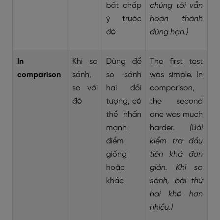
bất chấp
chúng tôi vẫn
ý trước
hoàn thành
đó
đúng hạn.)
In
Khi so
Dùng để
The first test
comparison
sánh,
so sánh
was simple. In
so với
hai đối
comparison,
đó
tượng, có
the second
thể nhấn
one was much
mạnh
harder.
(Bài
điểm
kiểm tra đầu
giống
tiên khá đơn
hoặc
giản. Khi so
khác
sánh, bài thứ
hai khó hơn
nhiều.)