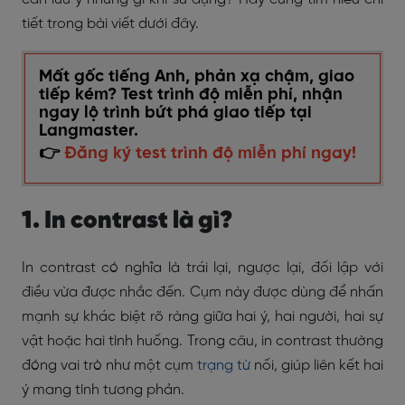
tiết trong bài viết dưới đây.
Mất gốc tiếng Anh, phản xạ chậm, giao
tiếp kém? Test trình độ miễn phí, nhận
ngay lộ trình bứt phá giao tiếp tại
Langmaster.
👉
Đăng ký test trình độ miễn phí ngay!
1. In contrast là gì?
In contrast có nghĩa là trái lại, ngược lại, đối lập với
điều vừa được nhắc đến. Cụm này được dùng để nhấn
mạnh sự khác biệt rõ ràng giữa hai ý, hai người, hai sự
vật hoặc hai tình huống. Trong câu, in contrast thường
đóng vai trò như một cụm
trạng từ
nối, giúp liên kết hai
ý mang tính tương phản.