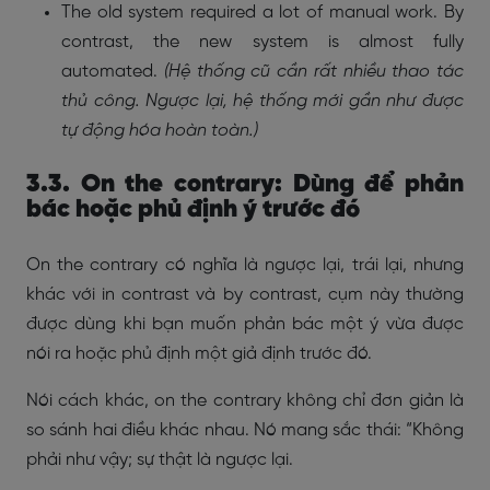
The old system required a lot of manual work. By
contrast, the new system is almost fully
automated.
(Hệ thống cũ cần rất nhiều thao tác
thủ công. Ngược lại, hệ thống mới gần như được
tự động hóa hoàn toàn.)
3.3. On the contrary: Dùng để phản
bác hoặc phủ định ý trước đó
On the contrary có nghĩa là ngược lại, trái lại, nhưng
khác với in contrast và by contrast, cụm này thường
được dùng khi bạn muốn phản bác một ý vừa được
nói ra hoặc phủ định một giả định trước đó.
Nói cách khác, on the contrary không chỉ đơn giản là
so sánh hai điều khác nhau. Nó mang sắc thái: “Không
phải như vậy; sự thật là ngược lại.