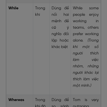
While
Trong
Dùng để
While some
khi
nối hai
people enjoy
mệnh đề
working in
có ý
teams, others
nghĩa đối
prefer working
lập hoặc
alone.
(Trong
khác biệt
khi một số
người thích
làm việc
nhóm, những
người khác lại
thích làm việc
một mình.)
Whereas
Trong
Dùng để
Tom is very
khi đó
so sánh
outgoing,