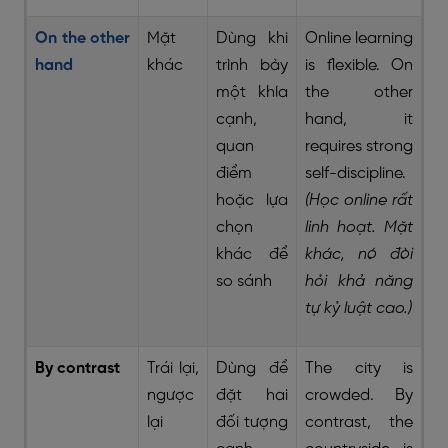
On the other
Mặt
Dùng khi
Online learning
hand
khác
trình bày
is flexible. On
một khía
the other
cạnh,
hand, it
quan
requires strong
điểm
self-discipline.
hoặc lựa
(Học online rất
chọn
linh hoạt. Mặt
khác để
khác, nó đòi
so sánh
hỏi khả năng
tự kỷ luật cao.)
By contrast
Trái lại,
Dùng để
The city is
ngược
đặt hai
crowded. By
lại
đối tượng
contrast, the