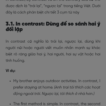
được dịch là “trái lại”, “ngược lại” trong tiếng Việt. Dưới
đây là cách phân biệt chi tiết 3 cụm từ này
3.1. In contrast: Dùng để so sánh hai ý
đối lập
In contrast có nghĩa là trái lại, ngược lại, dùng khi
người nói hoặc người viết muốn nhấn mạnh sự khác
biệt rõ ràng giữa hai ý, hai người, hai sự vật hoặc hai
tình huống.
Ví dụ:
My brother enjoys outdoor activities. In contrast, I
prefer staying at home.
(Anh trai tôi thích các hoạt
động ngoài trời. Ngược lại, tôi thích ở nhà hơn.)
The first method is simple. In contrast, the second