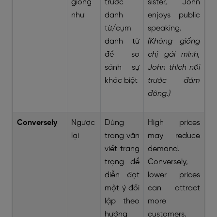
giống
trước
sister, John
như
danh
enjoys public
từ/cụm
speaking.
danh từ
(Không giống
để so
chị gái mình,
sánh sự
John thích nói
khác biệt
trước đám
đông.)
Conversely
Ngược
Dùng
High prices
lại
trong văn
may reduce
viết trang
demand.
trọng để
Conversely,
diễn đạt
lower prices
một ý đối
can attract
lập theo
more
hướng
customers.