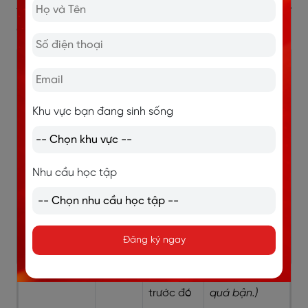
thế hoặc gần nghĩa với in contrast trong từng ngữ
cảnh cụ thể.
Cách diễn
Nghĩa
Cách
Ví dụ
đạt
tiếng
dùng
Việt
Khu vực bạn đang sinh sống
However
Tuy
Dùng để
I wanted to
nhiên
đưa ra
join the
Nhu cầu học tập
một ý trái
meeting.
chiều,
However, I was
ngoại lệ
too busy.
(Tôi
hoặc hạn
muốn tham
Đăng ký ngay
chế so
gia cuộc họp.
với ý
Tuy nhiên, tôi
trước đó
quá bận.)