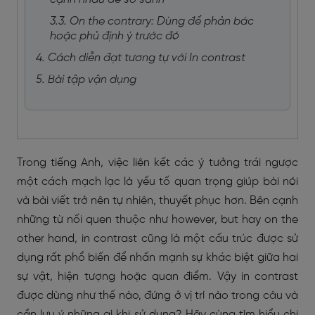
3.3. On the contrary: Dùng để phản bác
hoặc phủ định ý trước đó
4. Cách diễn đạt tương tự với In contrast
5. Bài tập vận dụng
Trong tiếng Anh, việc liên kết các ý tưởng trái ngược
một cách mạch lạc là yếu tố quan trọng giúp bài nói
và bài viết trở nên tự nhiên, thuyết phục hơn. Bên cạnh
những từ nối quen thuộc như however, but hay on the
other hand, in contrast cũng là một cấu trúc được sử
dụng rất phổ biến để nhấn mạnh sự khác biệt giữa hai
sự vật, hiện tượng hoặc quan điểm. Vậy in contrast
được dùng như thế nào, đứng ở vị trí nào trong câu và
cần lưu ý những gì khi sử dụng? Hãy cùng tìm hiểu chi