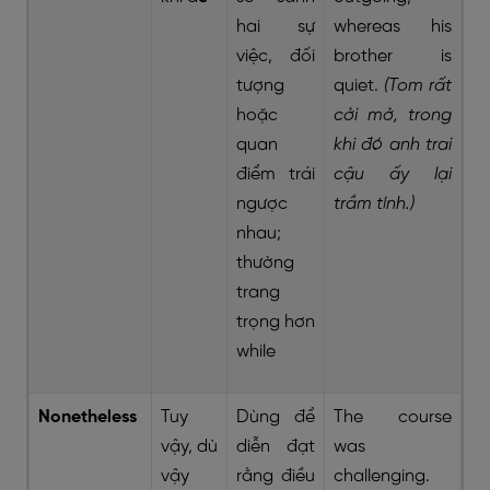
hai sự
whereas his
việc, đối
brother is
tượng
quiet.
(Tom rất
hoặc
cởi mở, trong
quan
khi đó anh trai
điểm trái
cậu ấy lại
ngược
trầm tính.)
nhau;
thường
trang
trọng hơn
while
Nonetheless
Tuy
Dùng để
The course
vậy, dù
diễn đạt
was
vậy
rằng điều
challenging.