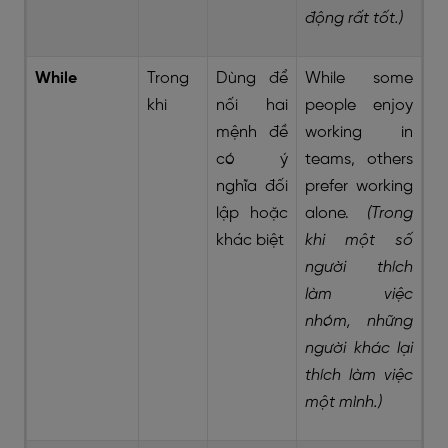
động rất tốt.)
While
Trong
Dùng để
While some
khi
nối hai
people enjoy
mệnh đề
working in
có ý
teams, others
nghĩa đối
prefer working
lập hoặc
alone.
(Trong
khác biệt
khi một số
người thích
làm việc
nhóm, những
người khác lại
thích làm việc
một mình.)