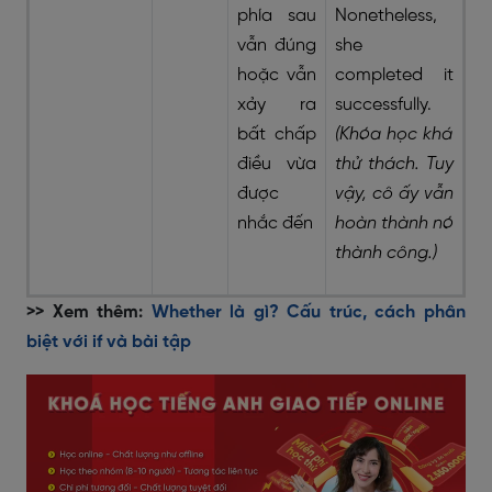
phía sau
Nonetheless,
vẫn đúng
she
hoặc vẫn
completed it
xảy ra
successfully.
bất chấp
(Khóa học khá
điều vừa
thử thách. Tuy
được
vậy, cô ấy vẫn
nhắc đến
hoàn thành nó
thành công.)
>> Xem thêm:
Whether là gì? Cấu trúc, cách phân
biệt với if và bài tập