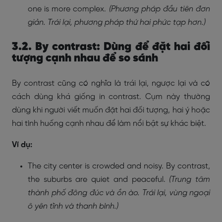
one is more complex.
(Phương pháp đầu tiên đơn
giản. Trái lại, phương pháp thứ hai phức tạp hơn.)
3.2. By contrast: Dùng để đặt hai đối
tượng cạnh nhau để so sánh
By contrast cũng có nghĩa là trái lại, ngược lại và có
cách dùng khá giống in contrast. Cụm này thường
dùng khi người viết muốn đặt hai đối tượng, hai ý hoặc
hai tình huống cạnh nhau để làm nổi bật sự khác biệt.
Ví dụ:
The city center is crowded and noisy. By contrast,
the suburbs are quiet and peaceful.
(Trung tâm
thành phố đông đúc và ồn ào. Trái lại, vùng ngoại
ô yên tĩnh và thanh bình.)