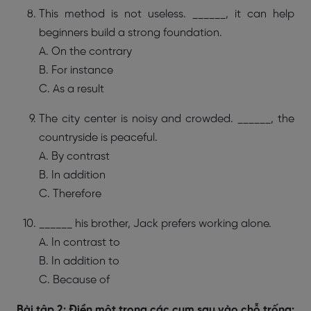
This method is not useless. ______, it can help
beginners build a strong foundation.
A. On the contrary
B. For instance
C. As a result
The city center is noisy and crowded. ______, the
countryside is peaceful.
A. By contrast
B. In addition
C. Therefore
______ his brother, Jack prefers working alone.
A. In contrast to
B. In addition to
C. Because of
Bài tập 2: Điền một trong các cụm sau vào chỗ trống: