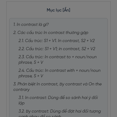
Mục lục
[Ẩn]
1. In contrast là gì?
2. Các cấu trúc In contrast thường gặp
2.1. Cấu trúc: S1 + V1. In contrast, S2 + V2
2.2. Cấu trúc: S1 + V1; in contrast, S2 + V2
2.3. Cấu trúc: In contrast to + noun/noun
phrase, S + V
2.4. Cấu trúc: In contrast with + noun/noun
phrase, S + V
3. Phân biệt In contrast, By contrast và On the
contrary
3.1. In contrast: Dùng để so sánh hai ý đối
lập
3.2. By contrast: Dùng để đặt hai đối tượng
cạnh nhau để so sánh