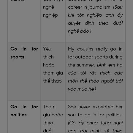
nghề
career in journalism.
(Sau
nghiệp
khi tốt nghiệp, anh ấy
quyết định theo đuổi
nghề báo.)
Go in for
Yêu
My cousins really go in
sports
thích
for outdoor sports during
hoặc
the summer.
(Anh em họ
tham gia
của tôi rất thích các
thể thao
môn thể thao ngoài trời
vào mùa hè.)
Go in for
Tham
She never expected her
politics
gia hoặc
son to go in for politics.
theo
(Cô ấy chưa từng nghĩ
đuổi
con trai mình sẽ theo