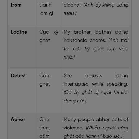
from
tránh
alcohol.
(Anh ấy kiêng uống
làm gì
rượu.)
Loathe
Cực kỳ
My brother loathes doing
ghét
household chores.
(Anh trai
tôi cực kỳ ghét làm việc
nhà.)
Detest
Căm
She detests being
ghét
interrupted while speaking.
(Cô ấy ghét bị ngắt lời khi
đang nói.)
Abhor
Ghê
Many people abhor acts of
tởm,
violence
. (Nhiều người căm
căm
ghét các hành vi bạo lực.)