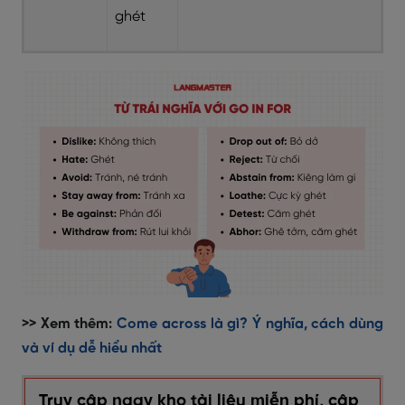
ghét
>> Xem thêm:
Come across là gì? Ý nghĩa, cách dùng
và ví dụ dễ hiểu nhất
Truy cập ngay kho tài liệu miễn phí, cập