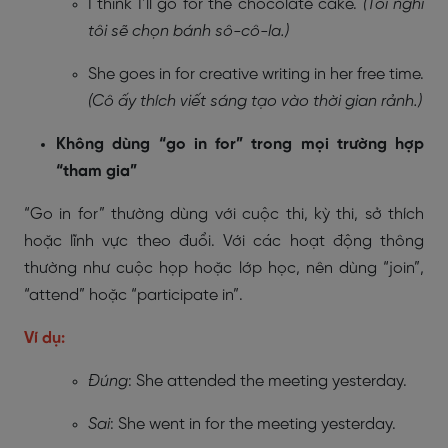
I think I’ll go for the chocolate cake.
(Tôi nghĩ
tôi sẽ chọn bánh sô-cô-la.)
She goes in for creative writing in her free time.
(Cô ấy thích viết sáng tạo vào thời gian rảnh.)
Không dùng “go in for” trong mọi trường hợp
“tham gia”
“Go in for” thường dùng với cuộc thi, kỳ thi, sở thích
hoặc lĩnh vực theo đuổi. Với các hoạt động thông
thường như cuộc họp hoặc lớp học, nên dùng “join”,
“attend” hoặc “participate in”.
Ví dụ:
Đúng
: She attended the meeting yesterday.
Sai
: She went in for the meeting yesterday.