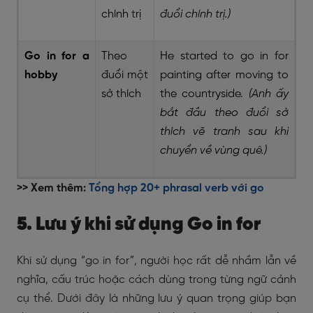
chính trị
đuổi chính trị.)
Go in for a
Theo
He started to go in for
hobby
đuổi một
painting after moving to
sở thích
the countryside.
(Anh ấy
bắt đầu theo đuổi sở
thích vẽ tranh sau khi
chuyển về vùng quê.)
>> Xem thêm:
Tổng hợp 20+ phrasal verb với go
5. Lưu ý khi sử dụng Go in for
Khi sử dụng “go in for”, người học rất dễ nhầm lẫn về
nghĩa, cấu trúc hoặc cách dùng trong từng ngữ cảnh
cụ thể. Dưới đây là những lưu ý quan trọng giúp bạn