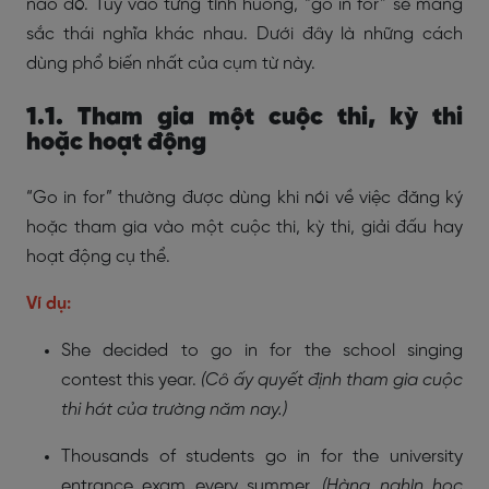
nào đó. Tùy vào từng tình huống, “go in for” sẽ mang
sắc thái nghĩa khác nhau. Dưới đây là những cách
dùng phổ biến nhất của cụm từ này.
1.1. Tham gia một cuộc thi, kỳ thi
hoặc hoạt động
“Go in for” thường được dùng khi nói về việc đăng ký
hoặc tham gia vào một cuộc thi, kỳ thi, giải đấu hay
hoạt động cụ thể.
Ví dụ:
She decided to go in for the school singing
contest this year.
(Cô ấy quyết định tham gia cuộc
thi hát của trường năm nay.)
Thousands of students go in for the university
entrance exam every summer.
(Hàng nghìn học