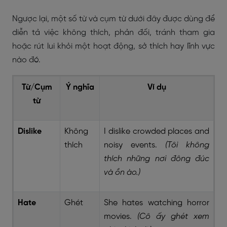
Ngược lại, một số từ và cụm từ dưới đây được dùng để
diễn tả việc không thích, phản đối, tránh tham gia
hoặc rút lui khỏi một hoạt động, sở thích hay lĩnh vực
nào đó.
Từ/Cụm
Ý nghĩa
Ví dụ
từ
Dislike
Không
I dislike crowded places and
thích
noisy events.
(Tôi không
thích những nơi đông đúc
và ồn ào.)
Hate
Ghét
She hates watching horror
movies.
(Cô ấy ghét xem