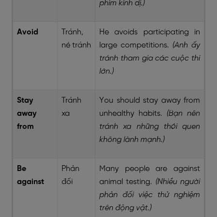
phim kinh dị.)
Avoid
Tránh,
He avoids participating in
né tránh
large competitions.
(Anh ấy
tránh tham gia các cuộc thi
lớn.)
Stay
Tránh
You should stay away from
away
xa
unhealthy habits.
(Bạn nên
from
tránh xa những thói quen
không lành mạnh.)
Be
Phản
Many people are against
against
đối
animal testing.
(Nhiều người
phản đối việc thử nghiệm
trên động vật.)