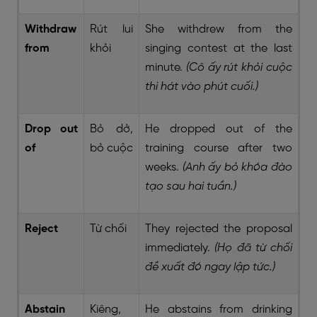
Withdraw
Rút lui
She withdrew from the
from
khỏi
singing contest at the last
minute.
(Cô ấy rút khỏi cuộc
thi hát vào phút cuối.)
Drop out
Bỏ dở,
He dropped out of the
of
bỏ cuộc
training course after two
weeks.
(Anh ấy bỏ khóa đào
tạo sau hai tuần.)
Reject
Từ chối
They rejected the proposal
immediately.
(Họ đã từ chối
đề xuất đó ngay lập tức.)
Abstain
Kiêng,
He abstains from drinking