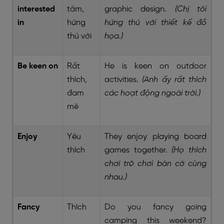
interested
tâm,
graphic design.
(Chị tôi
in
hứng
hứng thú với thiết kế đồ
thú với
họa.)
Be keen on
Rất
He is keen on outdoor
thích,
activities.
(Anh ấy rất thích
đam
các hoạt động ngoài trời.)
mê
Enjoy
Yêu
They enjoy playing board
thích
games together.
(Họ thích
chơi trò chơi bàn cờ cùng
nhau.)
Fancy
Thích
Do you fancy going
camping this weekend?