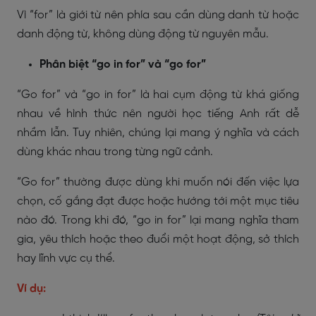
Vì “for” là giới từ nên phía sau cần dùng danh từ hoặc
danh động từ, không dùng động từ nguyên mẫu.
Phân biệt “go in for” và “go for”
“Go for” và “go in for” là hai cụm động từ khá giống
nhau về hình thức nên người học tiếng Anh rất dễ
nhầm lẫn. Tuy nhiên, chúng lại mang ý nghĩa và cách
dùng khác nhau trong từng ngữ cảnh.
“Go for” thường được dùng khi muốn nói đến việc lựa
chọn, cố gắng đạt được hoặc hướng tới một mục tiêu
nào đó. Trong khi đó, “go in for” lại mang nghĩa tham
gia, yêu thích hoặc theo đuổi một hoạt động, sở thích
hay lĩnh vực cụ thể.
Ví dụ: