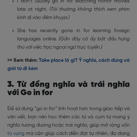
I don’t usually go in for watching horror movies
late at night.
(Tôi thường không thích xem phim
kinh dị vào đêm khuya.)
She has recently gone in for learning foreign
languages online.
(Gần đây cô ấy bắt đầu hứng
thú với việc học ngoại ngữ trực tuyến.)
>> Xem thêm:
Take place là gì? Ý nghĩa, cách dùng và
giới từ đi kèm
3. Từ đồng nghĩa và trái nghĩa
với Go in for
Để sử dụng “go in for” linh hoạt hơn trong giao tiếp và
văn viết, bạn nên học thêm các từ và cụm từ mang ý
nghĩa tương đương hoặc trái nghĩa, giúp mở rộng vốn
từ vựng
mà còn giúp cách diễn đạt tự nhiên, đa dạng