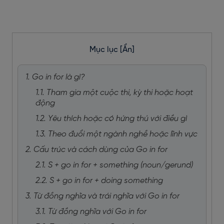
Mục lục
[Ẩn]
1. Go in for là gì?
1.1. Tham gia một cuộc thi, kỳ thi hoặc hoạt
động
1.2. Yêu thích hoặc có hứng thú với điều gì
1.3. Theo đuổi một ngành nghề hoặc lĩnh vực
2. Cấu trúc và cách dùng của Go in for
2.1. S + go in for + something (noun/gerund)
2.2. S + go in for + doing something
3. Từ đồng nghĩa và trái nghĩa với Go in for
3.1. Từ đồng nghĩa với Go in for