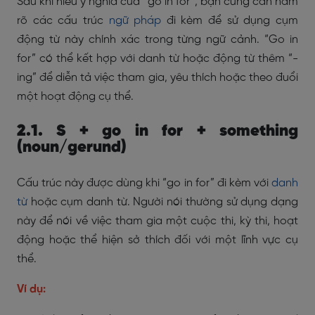
Sau khi hiểu ý nghĩa của “go in for”, bạn cũng cần nắm
rõ các cấu trúc
ngữ pháp
đi kèm để sử dụng cụm
động từ này chính xác trong từng ngữ cảnh. “Go in
for” có thể kết hợp với danh từ hoặc động từ thêm “-
ing” để diễn tả việc tham gia, yêu thích hoặc theo đuổi
một hoạt động cụ thể.
2.1. S + go in for + something
(noun/gerund)
Cấu trúc này được dùng khi “go in for” đi kèm với
danh
từ
hoặc cụm danh từ. Người nói thường sử dụng dạng
này để nói về việc tham gia một cuộc thi, kỳ thi, hoạt
động hoặc thể hiện sở thích đối với một lĩnh vực cụ
thể.
Ví dụ: