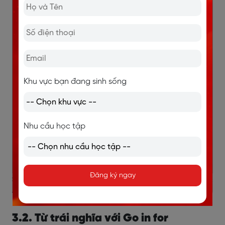
Pursue
Theo
He wants to pursue a
đuổi
career in architecture
. (Anh
ấy muốn theo đuổi sự
nghiệp kiến trúc.)
Khu vực bạn đang sinh sống
Opt for
Lựa
Many students opt for
chọn
online courses nowadays.
(Nhiều học sinh hiện nay lựa
Nhu cầu học tập
chọn các khóa học trực
tuyến.)
Đăng ký ngay
>> Xem thêm:
Keep track of là gì? Ý nghĩa, cấu trúc
và cách dùng chi tiết
3.2. Từ trái nghĩa với Go in for