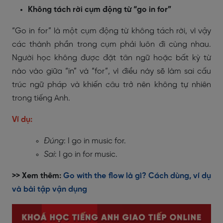
Không tách rời cụm động từ “go in for”
“Go in for” là một cụm động từ không tách rời, vì vậy
các thành phần trong cụm phải luôn đi cùng nhau.
Người học không được đặt tân ngữ hoặc bất kỳ từ
nào vào giữa “in” và “for”, vì điều này sẽ làm sai cấu
trúc ngữ pháp và khiến câu trở nên không tự nhiên
trong tiếng Anh.
Ví dụ:
Đúng
: I go in music for.
Sai
:
I go in for music.
>> Xem thêm:
Go with the flow là gì? Cách dùng, ví dụ
và bài tập vận dụng