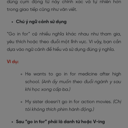
dùng cụm động từ này chính xác và tự nhiên hơn
trong giao tiếp cũng như văn viết.
Chú ý ngữ cảnh sử dụng
“Go in for” có nhiều nghĩa khác nhau như tham gia,
yêu thích hoặc theo đuổi một lĩnh vực. Vì vậy, bạn cần
dựa vào ngữ cảnh để hiểu và sử dụng đúng ý nghĩa.
Ví dụ:
He wants to go in for medicine after high
school.
(Anh ấy muốn theo đuổi ngành y sau
khi học xong cấp ba.)
My sister doesn’t go in for action movies.
(Chị
tôi không thích phim hành động.)
Sau “go in for” phải là danh từ hoặc V-ing