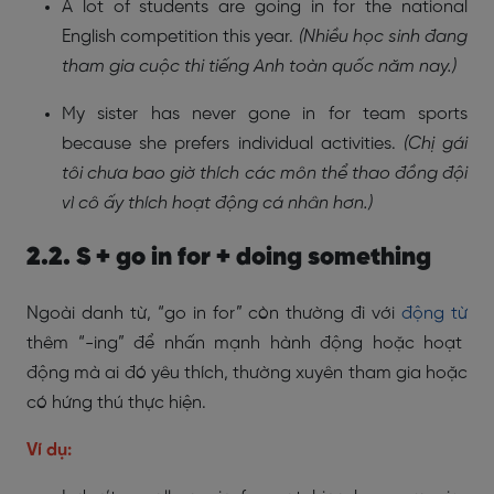
A lot of students are going in for the national
English competition this year.
(Nhiều học sinh đang
tham gia cuộc thi tiếng Anh toàn quốc năm nay.)
My sister has never gone in for team sports
because she prefers individual activities.
(Chị gái
tôi chưa bao giờ thích các môn thể thao đồng đội
vì cô ấy thích hoạt động cá nhân hơn.)
2.2. S + go in for + doing something
Ngoài danh từ, “go in for” còn thường đi với
động từ
thêm “-ing” để nhấn mạnh hành động hoặc hoạt
động mà ai đó yêu thích, thường xuyên tham gia hoặc
có hứng thú thực hiện.
Ví dụ: