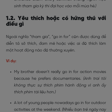
sinh tham gia kỳ thi đại học vào mỗi mùa hè.)
1.2. Yêu thích hoặc có hứng thú với
điều gì
Ngoài nghĩa “tham gia”, “go in for” còn được dùng để
diễn tả sở thích, đam mê hoặc việc ai đó thích làm
một hoạt động nào đó thường xuyên.
Ví dụ:
My brother doesn’t really go in for action movies
because he prefers documentaries.
(Anh trai tôi
không thực sự thích phim hành động vì anh ấy
thích phim tài liệu hơn.)
A lot of young people nowadays go in for outdoor
activities at the weekend.
(Nhiều bạn trẻ ngày nay