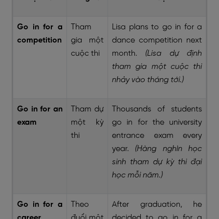
Go in for a
Tham
Lisa plans to go in for a
competition
gia một
dance competition next
cuộc thi
month.
(Lisa dự định
tham gia một cuộc thi
nhảy vào tháng tới.)
Go in for an
Tham dự
Thousands of students
exam
một kỳ
go in for the university
thi
entrance exam every
year.
(Hàng nghìn học
sinh tham dự kỳ thi đại
học mỗi năm.)
Go in for a
Theo
After graduation, he
career
đuổi một
decided to go in for a