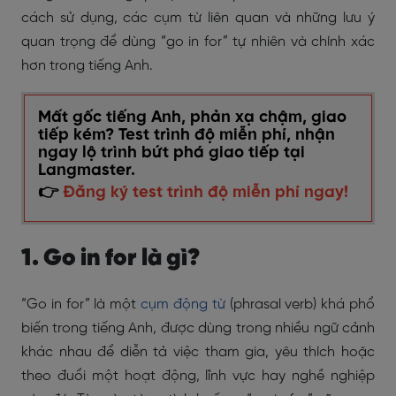
cách sử dụng, các cụm từ liên quan và những lưu ý
quan trọng để dùng “go in for” tự nhiên và chính xác
hơn trong tiếng Anh.
Mất gốc tiếng Anh, phản xạ chậm, giao
tiếp kém? Test trình độ miễn phí, nhận
ngay lộ trình bứt phá giao tiếp tại
Langmaster.
👉
Đăng ký test trình độ miễn phí ngay!
1. Go in for là gì?
“Go in for” là một
cụm động từ
(phrasal verb) khá phổ
biến trong tiếng Anh, được dùng trong nhiều ngữ cảnh
khác nhau để diễn tả việc tham gia, yêu thích hoặc
theo đuổi một hoạt động, lĩnh vực hay nghề nghiệp