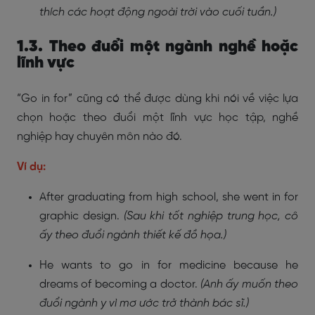
thích các hoạt động ngoài trời vào cuối tuần.)
1.3. Theo đuổi một ngành nghề hoặc
lĩnh vực
“Go in for” cũng có thể được dùng khi nói về việc lựa
chọn hoặc theo đuổi một lĩnh vực học tập, nghề
nghiệp hay chuyên môn nào đó.
Ví dụ:
After graduating from high school, she went in for
graphic design.
(Sau khi tốt nghiệp trung học, cô
ấy theo đuổi ngành thiết kế đồ họa.)
He wants to go in for medicine because he
dreams of becoming a doctor.
(Anh ấy muốn theo
đuổi ngành y vì mơ ước trở thành bác sĩ.)