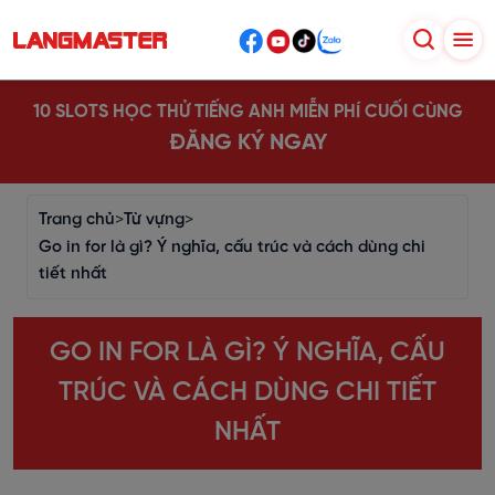
10 SLOTS HỌC THỬ TIẾNG ANH MIỄN PHÍ CUỐI CÙNG
ĐĂNG KÝ NGAY
Trang chủ
>
Từ vựng
>
Go in for là gì? Ý nghĩa, cấu trúc và cách dùng chi
tiết nhất
GO IN FOR LÀ GÌ? Ý NGHĨA, CẤU
TRÚC VÀ CÁCH DÙNG CHI TIẾT
NHẤT