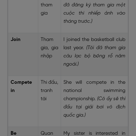
tham
đã đăng ký tham gia một
gia
cuộc thi nhiếp ảnh vào
tháng trước.)
Join
Tham
I joined the basketball club
gia, gia
last year.
(Tôi đã tham gia
nhập
câu lạc bộ bóng rổ năm
ngoái.)
Compete
Thi đấu,
She will compete in the
in
tranh
national swimming
tài
championship.
(Cô ấy sẽ thi
đấu tại giải bơi vô địch
quốc gia.)
Be
Quan
My sister is interested in