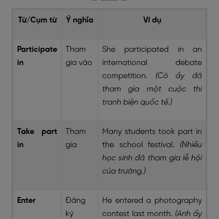
Từ/Cụm từ
Ý nghĩa
Ví dụ
Participate
Tham
She participated in an
in
gia vào
international debate
competition.
(Cô ấy đã
tham gia một cuộc thi
tranh biện quốc tế.)
Take part
Tham
Many students took part in
in
gia
the school festival.
(Nhiều
học sinh đã tham gia lễ hội
của trường.)
Enter
Đăng
He entered a photography
ký
contest last month.
(Anh ấy