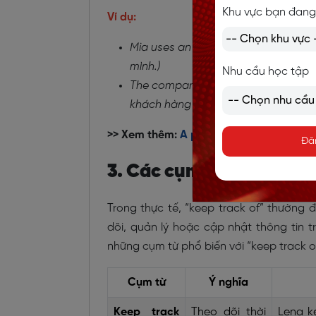
Khu vực bạn đang
Ví dụ:
Mia uses an app to keep track of he
mình.)
Nhu cầu học tập
The company keeps track of custo
khách hàng mỗi tháng.)
>> Xem thêm:
A piece of cake là gì? Ng
Đă
3. Các cụm từ thông dụn
Trong thực tế, “keep track of” thường 
dõi, quản lý hoặc cập nhật thông tin 
những cụm từ phổ biến với “keep track o
Cụm từ
Ý nghĩa
Keep track
Theo dõi thời
Lena ke