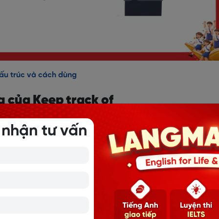
 cấu trúc và cách dùng
g của Keep track of
ng chi tiết của cụm từ này.
 nhận tư vấn
rack of + someone/something
 việc theo dõi, quản lý hoặc cập nhật thông tin liên quan đế
đó một cách thường xuyên.