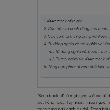
1. Keep track of là gì?
2. Cấu trúc và cách dùng của Keep t
3. Các cụm từ thông dụng với Keep t
4. Từ đồng nghĩa và trái nghĩa với Ke
4.1. Từ đồng nghĩa với Keep track 
4.2. Từ trái nghĩa với Keep track of
5. Tổng hợp phrasal verb phổ biến v
“Keep track of” là một cụm từ được sử 
viết hằng ngày. Tuy nhiên, nhiều người
trong từng ngữ cảnh cụ thể. Trong bài v