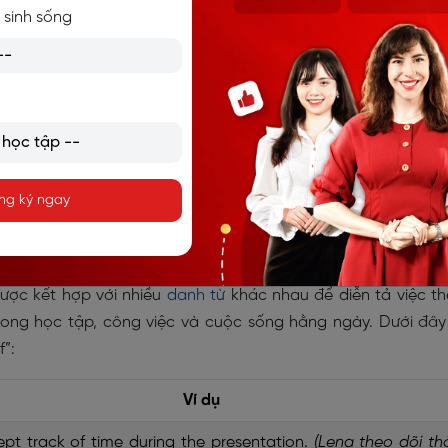
 sinh sống
r study schedule.
(Tôi dùng ứng dụng để theo dõi lịch học của
mer feedback every month.
(Công ty theo dõi phản hồi của
uồn gốc, định nghĩa và idioms đồng nghĩa
ng ký ngay
g với Keep track of
được kết hợp với nhiều
danh từ
khác nhau để diễn tả việc t
trong học tập, công việc và cuộc sống hằng ngày. Dưới đây
f”:
Ví dụ
pt track of time during the presentation.
(Lena theo dõi th