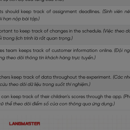
ts should keep track of assignment deadlines.
(Sinh viên n
i hạn nộp bài tập.)
portant to keep track of changes in the schedule.
(Việc theo d
i trong lịch trình là rất quan trọng.)
es team keeps track of customer information online.
(Đội n
g theo dõi thông tin khách hàng trực tuyến.)
chers keep track of data throughout the experiment.
(Các nh
cứu theo dõi dữ liệu trong suốt thí nghiệm.)
 can keep track of their children’s scores through the app.
(P
có thể theo dõi điểm số của con thông qua ứng dụng.)