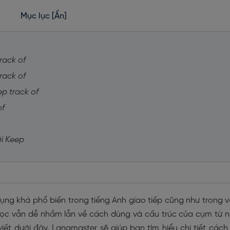
Mục lục
[Ẩn]
rack of
rack of
ep track of
of
ới Keep
dụng khá phổ biến trong tiếng Anh giao tiếp cũng như trong 
 học vẫn dễ nhầm lẫn về cách dùng và cấu trúc của cụm từ 
iết dưới đây, Langmaster sẽ giúp bạn tìm hiểu chi tiết cách