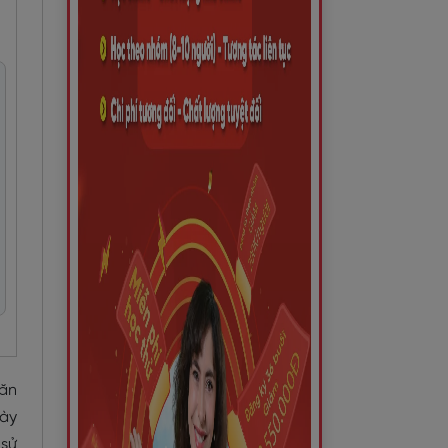
văn
này
 sử