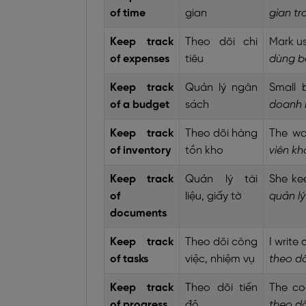
of time
gian
gian tr
Keep track
Theo dõi chi
Mark us
of expenses
tiêu
dùng bả
Keep track
Quản lý ngân
Small 
of a budget
sách
doanh 
Keep track
Theo dõi hàng
The wa
of inventory
tồn kho
viên kh
Keep track
Quản lý tài
She ke
of
liệu, giấy tờ
quản lý
documents
Keep track
Theo dõi công
I write
of tasks
việc, nhiệm vụ
theo dõ
Keep track
Theo dõi tiến
The co
of progress
độ
theo dõ