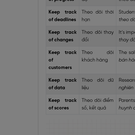
Keep track
Theo dõi thời
Studen
of deadlines
hạn
theo dõ
Keep track
Theo dõi thay
It’s im
of changes
đổi
thay đổ
Keep track
Theo dõi
The sal
of
khách hàng
bán hàn
customers
Keep track
Theo dõi dữ
Resear
of data
liệu
nghiên 
Keep track
Theo dõi điểm
Parents
of scores
số, kết quả
huynh 