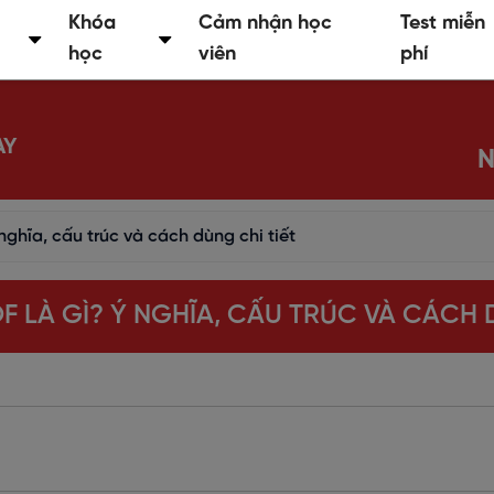
Khóa
Cảm nhận học
Test miễn
học
viên
phí
AY
N
 nghĩa, cấu trúc và cách dùng chi tiết
F LÀ GÌ? Ý NGHĨA, CẤU TRÚC VÀ CÁCH 