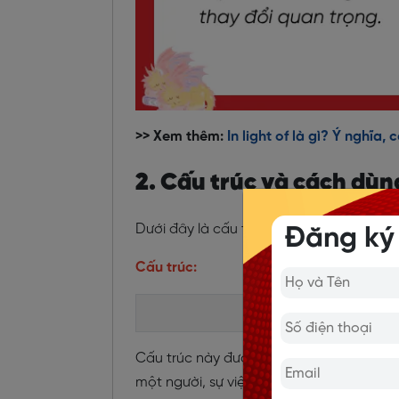
>> Xem thêm:
In light of là gì? Ý nghĩa,
2. Cấu trúc và cách dùn
Dưới đây là cấu trúc phổ biến và cách dù
Đăng ký
Cấu trúc:
Keep t
Cấu trúc này được dùng khi muốn nói đến
một người, sự việc hay hoạt động nào 