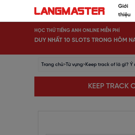
Giới
thiệu
HỌC THỬ TIẾNG ANH ONLINE MIỄN PHÍ
DUY NHẤT 10 SLOTS TRONG HÔM N
Trang chủ
>
Từ vựng
>
Keep track of là gì? Ý
KEEP TRACK O