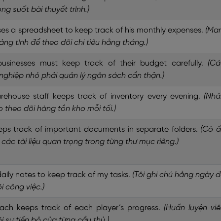
ong suốt bài thuyết trình.)
es a spreadsheet to keep track of his monthly expenses.
(Mar
ng tính để theo dõi chi tiêu hằng tháng.)
businesses must keep track of their budget carefully.
(Cá
nghiệp nhỏ phải quản lý ngân sách cẩn thận.)
rehouse staff keeps track of inventory every evening.
(Nhâ
o theo dõi hàng tồn kho mỗi tối.)
eps track of important documents in separate folders.
(Cô ấ
 các tài liệu quan trọng trong từng thư mục riêng.)
 daily notes to keep track of my tasks.
(Tôi ghi chú hằng ngày 
i công việc.)
ach keeps track of each player’s progress.
(Huấn luyện vi
i sự tiến bộ của từng cầu thủ.)