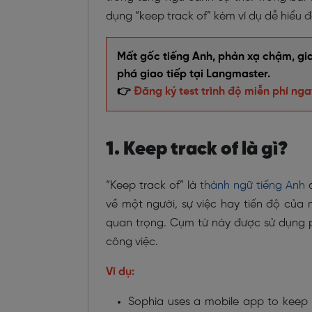
dụng “keep track of” kèm ví dụ dễ hiểu 
Mất gốc tiếng Anh, phản xạ chậm, giao
phá giao tiếp tại Langmaster.
👉
Đăng ký test trình độ miễn phí nga
1. Keep track of là gì?
“Keep track of” là
thành ngữ tiếng Anh
d
về một người, sự việc hay tiến độ củ
quan trọng. Cụm từ này được sử dụng p
công việc.
Ví dụ:
Sophia uses a mobile app to keep t