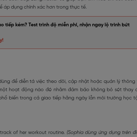
để áp dụng chính xác hơn trong thực tế.
 tiếp kém? Test trình độ miễn phí, nhận ngay lộ trình bứt
y!
ùng để diễn tả việc theo dõi, cập nhật hoặc quản lý thông 
a một hoạt động nào đó nhằm đảm bảo không bỏ sót thay 
hổ biến trong cả giao tiếp hằng ngày lẫn môi trường học t
rack of her workout routine.
(Sophia dùng ứng dụng trên đ