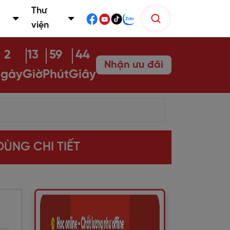
Thư
viện
2
13
59
43
Nhận ưu đãi
gày
Giờ
Phút
Giây
DÙNG CHI TIẾT