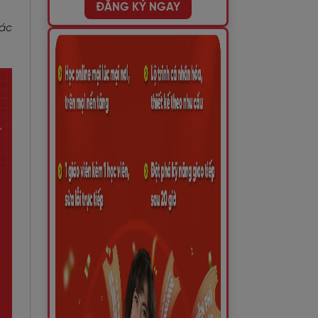
ĐĂNG KÝ NGAY
các