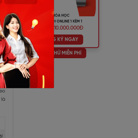
KHÓA HỌC
TIẾNG ANH ONLINE 1 KÈM 1
ƯU ĐÃI 10.000.000Đ
ĐĂNG KÝ NGAY
HỌC THỬ MIỄN PHÍ
heo
 là
ời