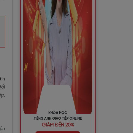
tin
đổi
ập,
KHÓA HỌC
TIẾNG ANH GIAO TIẾP ONLINE
GIẢM ĐẾN 20%
iện