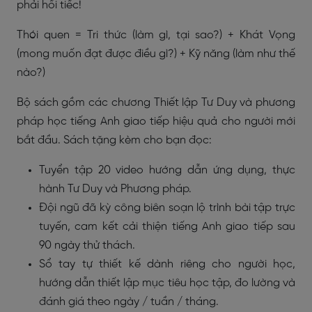
phải hối tiếc!
Thói quen = Tri thức (làm gì, tại sao?) + Khát Vọng
(mong muốn đạt được điều gì?) + Kỹ năng (làm như thế
nào?)
Bộ sách gồm các chương Thiết lập Tư Duy và phương
pháp học tiếng Anh giao tiếp hiệu quả cho người mới
bắt đầu. Sách tặng kèm cho bạn đọc:
Tuyển tập 20 video hướng dẫn ứng dụng, thực
hành Tư Duy và Phương pháp.
Đội ngũ đã kỳ công biên soạn lộ trình bài tập trực
tuyến, cam kết cải thiện tiếng Anh giao tiếp sau
90 ngày thử thách.
Sổ tay tự thiết kế dành riêng cho người học,
hướng dẫn thiết lập mục tiêu học tập, đo lường và
đánh giá theo ngày / tuần / tháng.