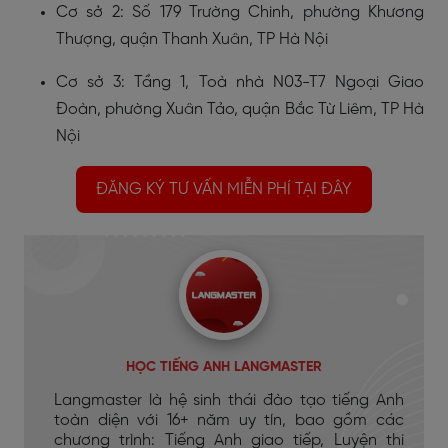
Cơ sở 2: Số 179 Trường Chinh, phường Khương
Thượng, quận Thanh Xuân, TP Hà Nội
Cơ sở 3: Tầng 1, Toà nhà N03-T7 Ngoại Giao
Đoàn, phường Xuân Tảo, quận Bắc Từ Liêm, TP Hà
Nội
ĐĂNG KÝ TƯ VẤN MIỄN PHÍ TẠI ĐÂY
HỌC TIẾNG ANH LANGMASTER
Langmaster là hệ sinh thái đào tạo tiếng Anh
toàn diện với 16+ năm uy tín, bao gồm các
chương trình: Tiếng Anh giao tiếp, Luyện thi