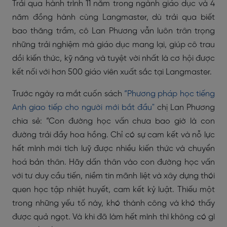
Trải qua hành trình 11 năm trong ngành giáo dục và 4
năm đồng hành cùng Langmaster, dù trải qua biết
bao thăng trầm, cô Lan Phương vẫn luôn trân trọng
những trải nghiệm mà giáo dục mang lại, giúp cô trau
dồi kiến thức, kỹ năng và tuyệt vời nhất là cơ hội được
kết nối với hơn 500 giáo viên xuất sắc tại Langmaster.
Trước ngày ra mắt cuốn sách
“Phương pháp học tiếng
Anh giao tiếp cho người mới bắt đầu"
chị Lan Phương
chia sẻ: “Con đường học vấn chưa bao giờ là con
đường trải đầy hoa hồng. Chỉ có sự cam kết và nỗ lực
hết mình mới tích luỹ được nhiều kiến thức và chuyển
hoá bản thân. Hãy dấn thân vào con đường học vấn
với tư duy cầu tiến, niềm tin mãnh liệt và xây dựng thói
quen học tập nhiệt huyết, cam kết kỷ luật. Thiếu một
trong những yếu tố này, khó thành công và khó thấy
được quả ngọt. Và khi đã làm hết mình thì không có gì