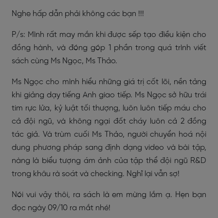
Nghe hấp dẫn phải không các bạn !!!
P/s: Mình rất may mắn khi được sếp tạo điều kiện cho
đồng hành, và đóng góp 1 phần trong quá trình viết
sách cùng Ms Ngọc, Ms Thảo.
Ms Ngọc cho mình hiểu những giá trị cốt lõi, nền tảng
khi giảng dạy tiếng Anh giao tiếp. Ms Ngọc sở hữu trái
tim rực lửa, kỷ luật tối thượng, luôn luôn tiếp máu cho
cả đội ngũ, và không ngại đốt cháy luôn cả 2 đồng
tác giả. Và trùm cuối Ms Thảo, người chuyển hoá nội
dung phương pháp sang định dạng video và bài tập,
nàng là biểu tượng ám ảnh của tập thể đội ngũ R&D
trong khâu rà soát và checking. Nghĩ lại vẫn sợ!
Nói vui vậy thôi, ra sách là em mừng lắm ạ. Hẹn bạn
đọc ngày 09/10 ra mắt nhé!