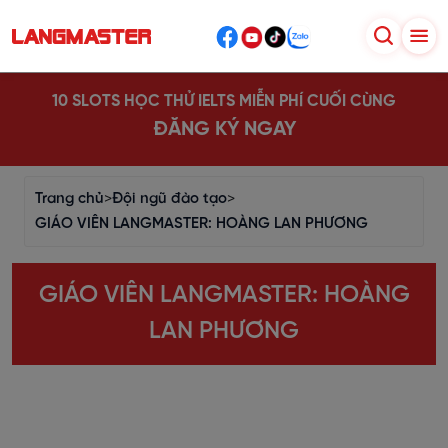
10 SLOTS HỌC THỬ IELTS MIỄN PHÍ CUỐI CÙNG
ĐĂNG KÝ NGAY
Trang chủ
>
Đội ngũ đào tạo
>
GIÁO VIÊN LANGMASTER: HOÀNG LAN PHƯƠNG
GIÁO VIÊN LANGMASTER: HOÀNG
LAN PHƯƠNG