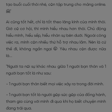
tạo buổi cuối thôi nhé, còn tập trung cho mảng online.
🤗"
Ai cũng tốt hết, chỉ là tốt theo lăng kính của mình thôi.
Giờ có cơ hội, thì mình hiểu nhau hơn thôi. Chủ động
hiểu mình, hiểu sếp, hiểu nhân sự bên dưới. Ngoài công
việc ra, mình còn nhiều thứ hỗ trợ nhau lắm. Nên là cứ
thế đi, không ngần ngại 🤭 Yêu nhau còn được nữa
là...
"Người ta nói sự khác nhau giữa 1 người bạn thân và 1
người bạn tốt là như sau:
- 1 người bạn thân biết mọi việc xảy ra trong đời mình.
- 1 người bạn tốt là người góp sức góp của đồng hành,
tham gia cùng với mình đi qua khi họ biết chuyện mình
đang trải qua.