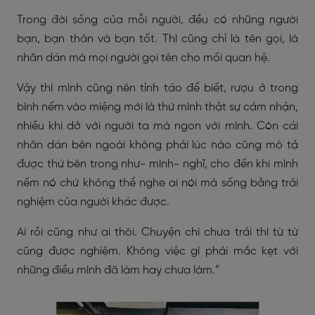
Trong đời sống của mỗi người, đều có những người
bạn, bạn thân và bạn tốt. Thì cũng chỉ là tên gọi, là
nhãn dán mà mọi người gọi tên cho mối quan hệ.
Vậy thì mình cũng nên tỉnh táo để biết, rượu ở trong
bình nếm vào miệng mới là thứ mình thật sự cảm nhận,
nhiều khi dở với người ta mà ngon với mình. Còn cái
nhãn dán bên ngoài không phải lúc nào cũng mô tả
được thứ bên trong như- mình- nghĩ, cho đến khi mình
nếm nó chứ không thể nghe ai nói mà sống bằng trải
nghiệm của người khác được.
Ai rồi cũng như ai thôi. Chuyện chi chưa trải thì từ từ
cũng được nghiệm. Không việc gì phải mắc kẹt với
những điều mình đã làm hay chưa làm.”