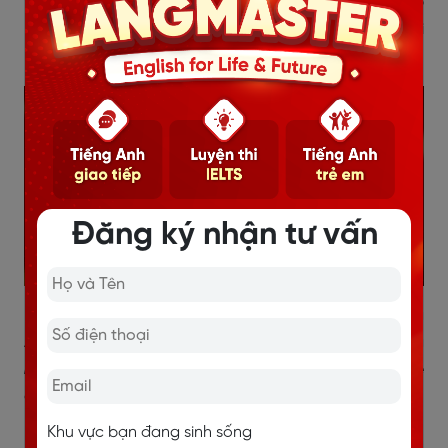
trường thực hành thường xuyên, Langmaster sẽ giúp
bạn tự tin kết nối và giao tiếp bằng tiếng Anh mỗi
ngày.
Đăng ký nhận tư vấn
Hiện nay, Langmaster cung cấp hai khoá học tiếng
Anh linh hoạt gồm
khóa giao tiếp online 1 kèm 1
và
khóa giao tiếp online theo nhóm
, giúp học viên dễ
dàng lựa chọn theo nhu cầu và thời gian cá nhân.
Khu vực bạn đang sinh sống
Khóa online 1 kèm 1
:
Lộ trình cá nhân hóa theo