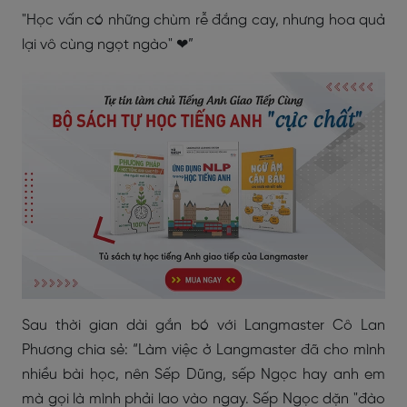
"Học vấn có những chùm rễ đắng cay, nhưng hoa quả
lại vô cùng ngọt ngào" ❤”
Sau thời gian dài gắn bó với Langmaster Cô Lan
Phương chia sẻ: “Làm việc ở Langmaster đã cho mình
nhiều bài học, nên Sếp Dũng, sếp Ngọc hay anh em
mà gọi là mình phải lao vào ngay. Sếp Ngọc dặn "đào