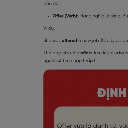
dẫn đó.)
Offer (Verb):
Mang nghĩa là tặng, đưa
Ví dụ:
She was
offered
a new job. (Cô ấy đã đư
The organization
offers
free legal advic
người có thu nhập thấp.)