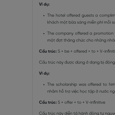
Ví dụ:
The hotel offered guests a compli
khách một bữa sáng miễn phí mỗi s
The company offered a promotion 
một đợt thăng chức cho những nhân v
Cấu trúc:
S + be + offered + to + V-infinit
Cấu trúc này được dùng ở dạng bị động, 
Ví dụ:
The scholarship was offered to hi
nhằm hỗ trợ việc học tập ở nước ngo
Cấu trúc:
S + offer + to + V-infinitive
Cấu trúc này diễn tả hành động tự nguy