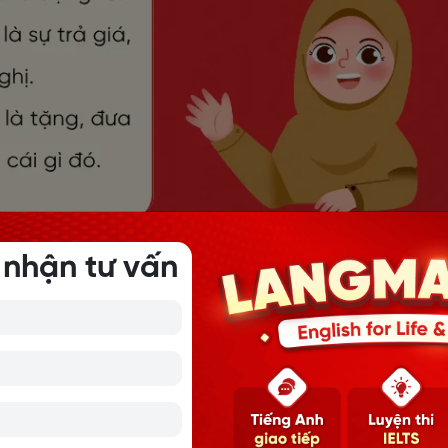
 nhận tư vấn
Cấu trúc và cách dùng Offer
 V, không dùng với V-ing. Cấu trúc này dùng để diễn tả việc ai
gì đó.