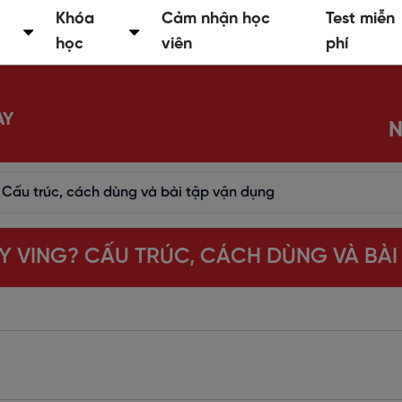
Khóa
Cảm nhận học
Test miễn
học
viên
phí
AY
N
? Cấu trúc, cách dùng và bài tập vận dụng
AY VING? CẤU TRÚC, CÁCH DÙNG VÀ BÀI