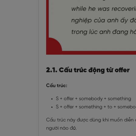
2.1. Cấu trúc động từ offer
Cấu trúc:
S + offer + somebody + something
S + offer + something + to + someb
Cấu trúc này được dùng khi muốn diễn 
người nào đó.