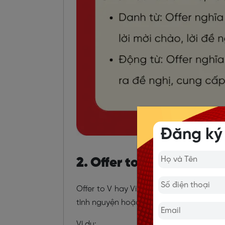
Đăng ký
2. Offer to V hay Ving? 
Offer to V hay Ving? Offer chỉ đi với to
tình nguyện hoặc sẵn sàng làm một việc 
Ví dụ: