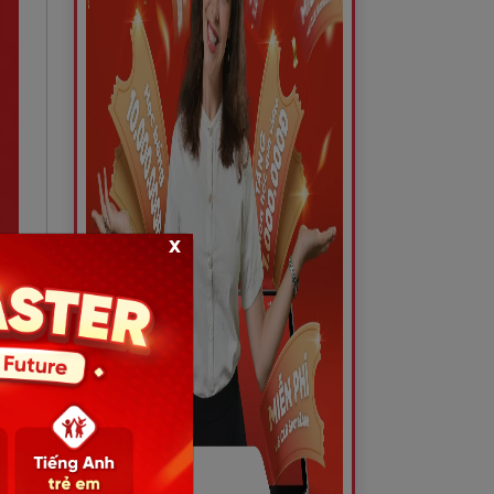
x
 đó