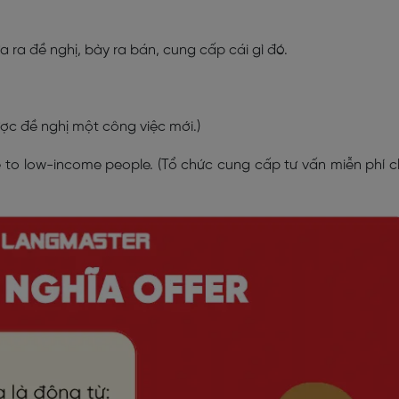
 ra đề nghị, bày ra bán, cung cấp cái gì đó.
ợc đề nghị một công việc mới.)
e to low-income people. (Tổ chức cung cấp tư vấn miễn phí 