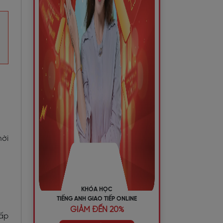
mời
KHÓA HỌC
TIẾNG ANH GIAO TIẾP ONLINE
GIẢM ĐẾN 20%
hấp