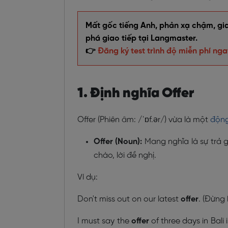
Mất gốc tiếng Anh, phản xạ chậm, giao
phá giao tiếp tại Langmaster.
👉
Đăng ký test trình độ miễn phí nga
1. Định nghĩa Offer
Offer (Phiên âm: /ˈɒf.ər/) vừa là một
động
Offer (Noun):
Mang nghĩa là sự trả gi
chào, lời đề nghị.
Ví dụ:
Don't miss out on our latest
offer
. (Đừng 
I must say the
offer
of three days in Bali