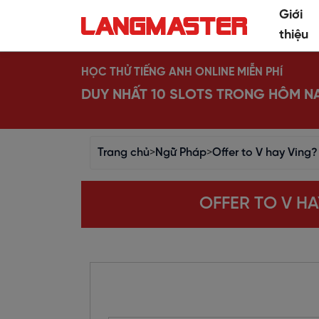
Giới
thiệu
HỌC THỬ TIẾNG ANH ONLINE MIỄN PHÍ
DUY NHẤT 10 SLOTS TRONG HÔM N
Trang chủ
>
Ngữ Pháp
>
Offer to V hay Ving
OFFER TO V H