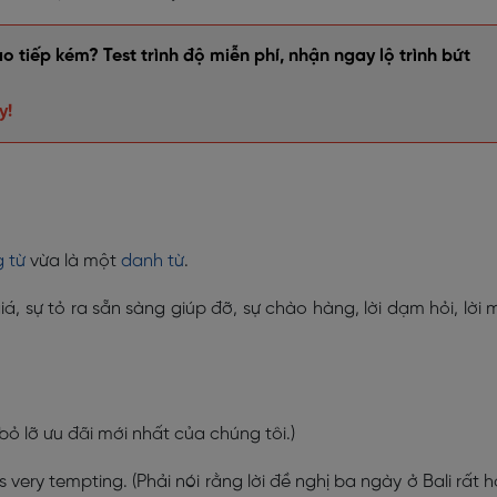
 tiếp kém? Test trình độ miễn phí, nhận ngay lộ trình bứt
y!
 từ
vừa là một
danh từ
.
á, sự tỏ ra sẵn sàng giúp đỡ, sự chào hàng, lời dạm hỏi, lời 
bỏ lỡ ưu đãi mới nhất của chúng tôi.)
 is very tempting. (Phải nói rằng lời đề nghị ba ngày ở Bali rất 