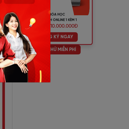
anh
KHÓA HỌC
TIẾNG ANH ONLINE 1 KÈM 1
ƯU ĐÃI 10.000.000Đ
 đã
ĐĂNG KÝ NGAY
HỌC THỬ MIỄN PHÍ