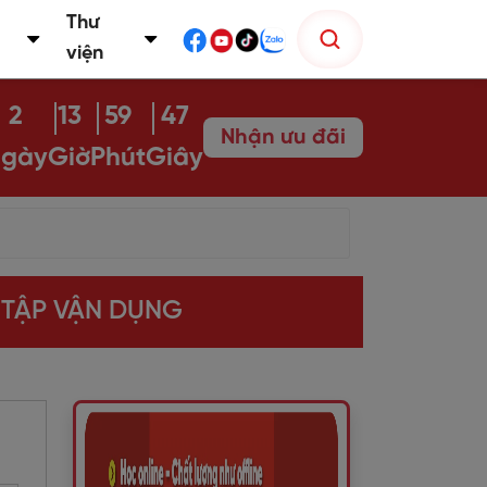
Thư
viện
2
13
59
46
Nhận ưu đãi
gày
Giờ
Phút
Giây
 TẬP VẬN DỤNG