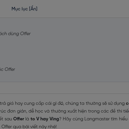
Mục lục
[Ẩn]
cách dùng Offer
úc Offer
, trả giá hay cung cấp cái gì đó, chúng ta thường sẽ sử dụng
c
rúc đơn giản, dễ học và thường xuất hiện trong các đề thi ti
ết sau
Offer
là
to V hay Ving
? Hãy cùng Langmaster tìm hiểu
Offer qua bài viết này nhé!