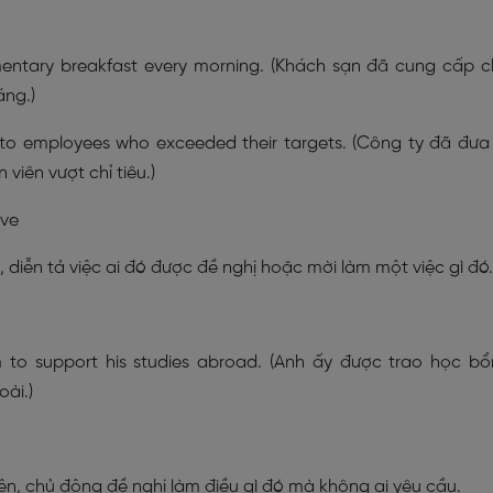
mentary breakfast every morning. (Khách sạn đã cung cấp 
áng.)
to employees who exceeded their targets. (Công ty đã đưa
iên vượt chỉ tiêu.)
ive
diễn tả việc ai đó được đề nghị hoặc mời làm một việc gì đó.
m to support his studies abroad. (Anh ấy được trao học b
ài.)
ện, chủ động đề nghị làm điều gì đó mà không ai yêu cầu.