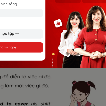
 sinh sống
hift while he was recovering from the flu. (Đồng nghiệp của 
c anh đang hồi phục sau cơn cúm.)
food to families affected by the flood. (Các tình nguyện viên
ng gia đình bị ảnh hưởng bởi lũ lụt.)
ng ký ngay