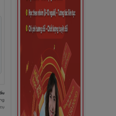
ấu
ếng
 cụ