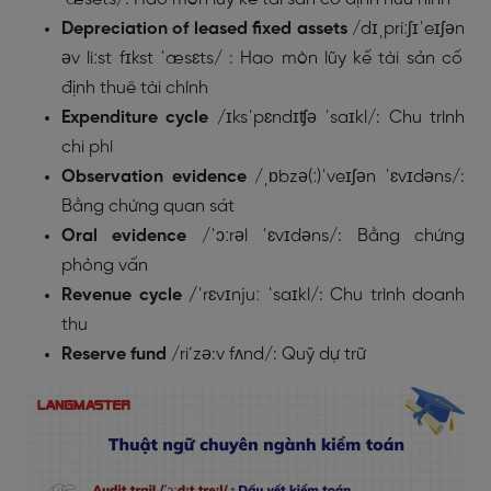
Depreciation of leased fixed assets
/
dɪˌpriːʃɪˈeɪʃən
əv liːst fɪkst ˈæsɛts/
: Hao mòn lũy kế tài sản cố
định thuê tài chính
Expenditure cycle
/
ɪksˈpɛndɪʧə
ˈsaɪkl/
: Chu trình
chi phí
Observation evidence
/
ˌɒbzə(ː)ˈveɪʃən
ˈɛvɪdəns/
:
Bằng chứng quan sát
Oral evidence
/
ˈɔːrəl
ˈɛvɪdəns/
: Bằng chứng
phỏng vấn
Revenue cycle
/
ˈrɛvɪnjuː
ˈsaɪkl/
: Chu trình doanh
thu
Reserve fund
/ri’zə:v fʌnd/: Quỹ dự trữ