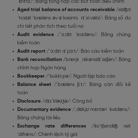
ˈɛntriz/: Bảng tổng hợp các bút toán điều chỉnh
Aged trial balance of accounts receivable
/eɪʤd
ˈtraɪəl ˈbæləns əv əˈkaʊnts rɪˈsiːvəbl/: Bảng số dư
chi tiết phân tích theo tuổi nợ
Audit evidence
/
ˈɔːdɪt
ˈɛvɪdəns/
: Bằng chứng
kiểm toán
Audit report
/
ˈɔːdɪt
rɪˈpɔːt/
: Báo cáo kiểm toán
Bank reconciliation
/
bæŋk
ˌrɛkənsɪlɪˈeɪʃən/
: Bảng
chỉnh hợp Ngân hàng
Bookkeeper
/’bukki:pə/: Người lập báo cáo
Balance sheet
/’bæləns ʃi:t/: Bảng cân đối kế
toán
Disclosure
/
dɪsˈkləʊʒə/: Công bố
Documentary evidence
/
ˌdɒkjʊˈmɛntəri
ˈɛvɪdəns/
:
Bằng chứng tài liệu
Exchange rate differences
/iks’tʃeindʤ reit
’difrəns/: Chênh lệch tỷ giá