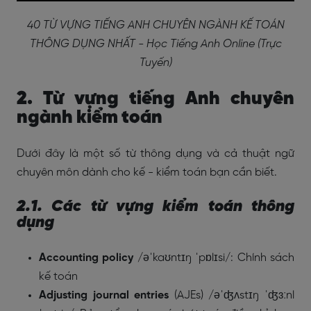
40 TỪ VỰNG TIẾNG ANH CHUYÊN NGÀNH KẾ TOÁN
THÔNG DỤNG NHẤT - Học Tiếng Anh Online (Trực
Tuyến)
2. Từ vựng tiếng Anh chuyên
ngành kiểm toán
Dưới đây là một số từ thông dụng và cả thuật ngữ
chuyên môn dành cho kế - kiểm toán bạn cần biết.
2.1. Các từ vựng kiểm toán thông
dụng
Accounting policy
/əˈkaʊntɪŋ ˈpɒlɪsi/: Chính sách
kế toán
Adjusting journal entries
(AJEs) /əˈʤʌstɪŋ ˈʤɜːnl