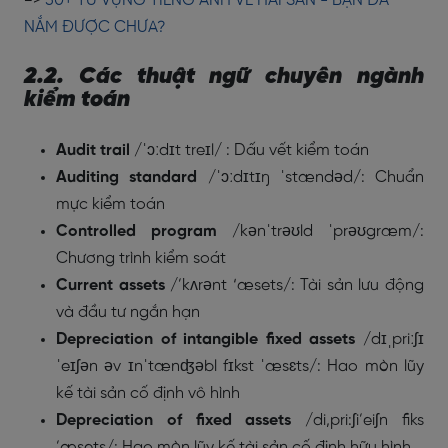
=>
50+ TỪ VỰNG TIẾNG ANH VỀ HẢI SẢN - BẠN ĐÃ
NẮM ĐƯỢC CHƯA?
2.2. Các thuật ngữ chuyên ngành
kiểm toán
Audit trail
/
ˈɔːdɪt
treɪl/
: Dấu vết kiểm toán
Auditing standard
/
ˈɔːdɪtɪŋ
ˈstændəd/
: Chuẩn
mực kiểm toán
Controlled program
/
kənˈtrəʊld
ˈprəʊgræm/
:
Chương trình kiểm soát
Current assets
/’kʌrənt ‘æsets/: Tài sản lưu động
và đầu tư ngắn hạn
Depreciation of intangible fixed assets
/dɪˌpriːʃɪ
ˈeɪʃən əv ɪnˈtænʤəbl fɪkst ˈæsɛts/: Hao mòn lũy
kế tài sản cố định vô hình
Depreciation of fixed assets
/di,pri:ʃi’eiʃn fiks
’æsets/: Hao mòn lũy kế tài sản cố định hữu hình