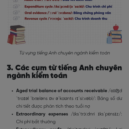
Từ vựng tiếng Anh chuyên ngành kiểm toán
3. Các cụm từ tiếng Anh chuyên
ngành kiểm toán
Aged trial balance of accounts receivable
/eɪʤd
ˈtraɪəl ˈbæləns ɒv əˈkaʊnts rɪˈsiːvəbl/: Bảng số dư
chi tiết được phân tích theo tuổi nợ
Extraordinary expenses
/ɪksˈtrɔːdnri ɪksˈpɛnsɪz/:
Chi phí bất thường