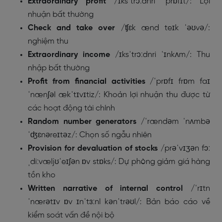
Extraordinary profit
/ɪksˈtrɔːdnri ˈprɒfɪt/: Lợi
nhuận bất thường
Check and take over
/ʧɛk ænd teɪk ˈəʊvə/:
nghiệm thu
Extraordinary income
/ɪksˈtrɔːdnri ˈɪnkʌm/: Thu
nhập bất thường
Profit from financial activities
/ˈprɒfɪ frɒm faɪ
ˈnænʃəl ækˈtɪvɪtiz/: Khoản lợi nhuận thu được từ
các hoạt động tài chính
Random number generators
/ˈrændəm ˈnʌmbə
ˈʤɛnəreɪtəz/: Chọn số ngẫu nhiên
Provision for devaluation of stocks
/prəˈvɪʒən fɔː
ˌdiːvæljʊˈeɪʃən ɒv stɒks/: Dự phòng giảm giá hàng
tồn kho
Written narrative of internal control
/ˈrɪtn
ˈnærətɪv ɒv ɪnˈtɜːnl kənˈtrəʊl/: Bản báo cáo về
kiểm soát vấn đề nội bộ