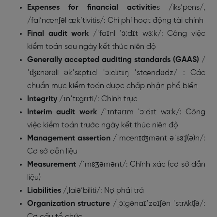
Expenses for financial activitie
s /iks’pens/,
/fai’nænʃəl æk’tivitis/: Chi phí hoạt động tài chính
Final audit work
/
ˈfaɪnl
ˈɔːdɪt wɜːk/
: Công việc
kiểm toán sau ngày kết thúc niên độ
Generally accepted auditing standards (GAAS)
/
ˈʤɛnərəli
əkˈsɛptɪd ˈɔːdɪtɪŋ ˈstændədz/
: Các
chuẩn mực kiểm toán được chấp nhận phổ biến
Integrity
/
ɪnˈtɛgrɪti/: Chính trực
Interim audit work
/
ˈɪntərɪm
ˈɔːdɪt wɜːk/
: Công
việc kiểm toán trước ngày kết thúc niên độ
Management assertion
/
ˈmænɪʤmənt
əˈsɜːʃ(ə)n/
:
Cơ sở dẫn liệu
Measurement
/
ˈmɛʒəmənt/: Chính xác (cơ sở dẫn
liệu)
Liabilities
/,laiə’biliti/: Nợ phải trả
Organization structure
/
ˌɔːgənaɪˈzeɪʃən
ˈstrʌkʧə/
:
Cơ cấu tổ chức