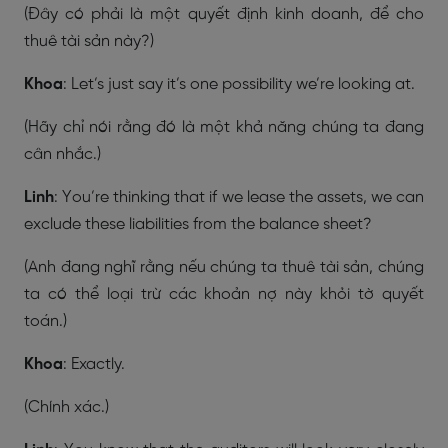
(Đây có phải là một quyết định kinh doanh, để cho
thuê tài sản này?)
Khoa
: Let’s just say it’s one possibility we’re looking at.
(Hãy chỉ nói rằng đó là một khả năng chúng ta đang
cân nhắc.)
Linh
: You’re thinking that if we lease the assets, we can
exclude these liabilities from the balance sheet?
(Anh đang nghĩ rằng nếu chúng ta thuê tài sản, chúng
ta có thể loại trừ các khoản nợ này khỏi tờ quyết
toán.)
Khoa
: Exactly.
(Chính xác.)