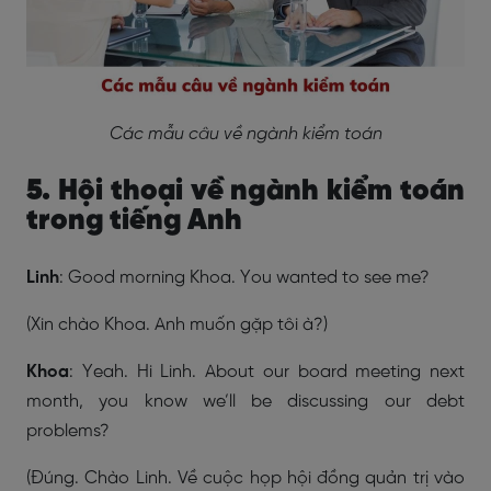
Các mẫu câu về ngành kiểm toán
5. Hội thoại về ngành kiểm toán
trong tiếng Anh
Linh
: Good morning Khoa. You wanted to see me?
(Xin chào Khoa. Anh muốn gặp tôi à?)
Khoa
: Yeah. Hi Linh. About our board meeting next
month, you know we’ll be discussing our debt
problems?
(Đúng. Chào Linh. Về cuộc họp hội đồng quản trị vào