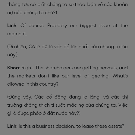
tháng tới, cô biết chúng ta sẽ thảo luận về các khoản
nợ của chúng ta chứ?)
Linh
: Of course. Probably our biggest issue at the
moment.
(Dĩ nhiên, Có lẽ đó là vấn đề lớn nhất của chúng ta lúc
này.)
Khoa
: Right. The shareholders are getting nervous, and
the markets don’t like our level of gearing. What’s
allowed in this country?
(Đúng vậy. Các cổ đông đang lo lắng, và các thị
trường không thích tỉ suất mắc nợ của chúng ta. Việc
gì là được phép ở đất nước này?)
Linh
: Is this a business decision, to lease these assets?