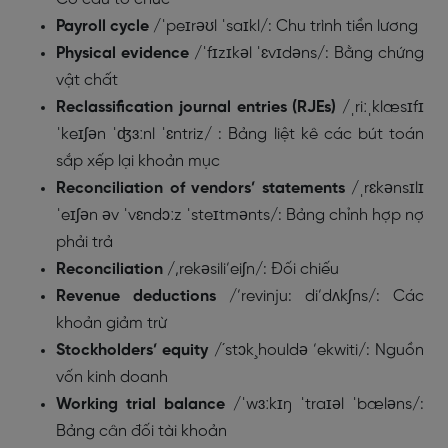
Payroll cycle
/
ˈpeɪrəʊl
ˈsaɪkl/
: Chu trình tiền lương
Physical evidence
/
ˈfɪzɪkəl
ˈɛvɪdəns/
: Bằng chứng
vật chất
Reclassification journal entries (RJEs)
/
ˌriːˌklæsɪfɪ
ˈkeɪʃən
ˈʤɜːnl ˈɛntriz/
: Bảng liệt kê các bút toán
sắp xếp lại khoản mục
Reconciliation of vendors’ statements
/
ˌrɛkənsɪlɪ
ˈeɪʃən
əv ˈvɛndɔːz ˈsteɪtmənts/
: Bảng chỉnh hợp nợ
phải trả
Reconciliation
/,rekəsili’eiʃn/: Đối chiếu
Revenue deductions
/’revinju: di’dʌkʃns/: Các
khoản giảm trừ
Stockholders’ equity
/´stɔk¸houldə ’ekwiti/: Nguồn
vốn kinh doanh
Working trial balance
/
ˈwɜːkɪŋ
ˈtraɪəl ˈbæləns/
:
Bảng cân đối tài khoản