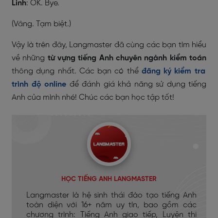
Linh
: OK. Bye.
(Vâng. Tạm biệt.)
Vậy là trên đây, Langmaster
đã cùng các bạn tìm hiểu
về những
từ vựng tiếng Anh chuyên ngành kiểm toán
thông dụng nhất. Các bạn có thể
đăng ký kiểm tra
trình độ online
để đánh giá khả năng sử dụng tiếng
Anh của mình nhé! Chúc các bạn học tập tốt!
HỌC TIẾNG ANH LANGMASTER
Langmaster là hệ sinh thái đào tạo tiếng Anh
toàn diện với 16+ năm uy tín, bao gồm các
chương trình: Tiếng Anh giao tiếp, Luyện thi