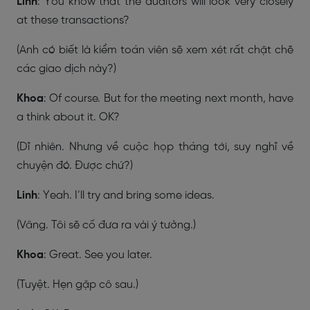
Linh
: You know that the auditors will look very closely
at these transactions?
(Anh có biết là kiểm toán viên sẽ xem xét rất chặt chẽ
các giao dịch này?)
Khoa
: Of course. But for the meeting next month, have
a think about it. OK?
(Dĩ nhiên. Nhưng về cuộc họp tháng tới, suy nghĩ về
chuyện đó. Được chứ?)
Linh
: Yeah. I’ll try and bring some ideas.
(Vâng. Tôi sẽ cố đưa ra vài ý tưởng.)
Khoa
: Great. See you later.
(Tuyệt. Hẹn gặp cô sau.)