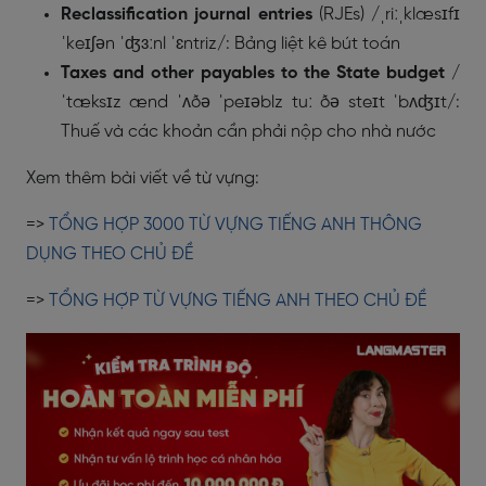
Reclassification journal entries
(RJEs) /ˌriːˌklæsɪfɪ
ˈkeɪʃən ˈʤɜːnl ˈɛntriz/: Bảng liệt kê bút toán
Taxes and other payables to the State budget
/
ˈtæksɪz ænd ˈʌðə ˈpeɪəblz tuː ðə steɪt ˈbʌʤɪt/:
Thuế và các khoản cần phải nộp cho nhà nước
Xem thêm bài viết về từ vựng:
=>
TỔNG HỢP 3000 TỪ VỰNG TIẾNG ANH THÔNG
DỤNG THEO CHỦ ĐỀ
=>
TỔNG HỢP TỪ VỰNG TIẾNG ANH THEO CHỦ ĐỀ