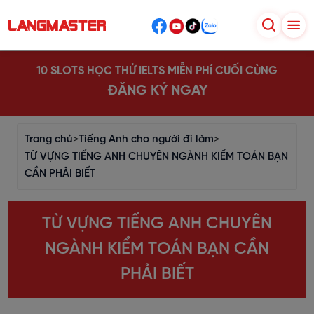
10 SLOTS HỌC THỬ IELTS MIỄN PHÍ CUỐI CÙNG
ĐĂNG KÝ NGAY
Trang chủ
>
Tiếng Anh cho người đi làm
>
TỪ VỰNG TIẾNG ANH CHUYÊN NGÀNH KIỂM TOÁN BẠN
CẦN PHẢI BIẾT
TỪ VỰNG TIẾNG ANH CHUYÊN
NGÀNH KIỂM TOÁN BẠN CẦN
PHẢI BIẾT