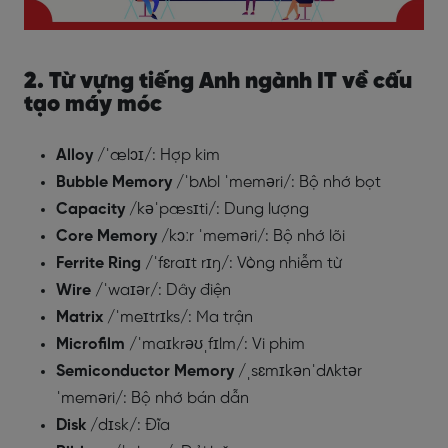
2. Từ vựng tiếng Anh ngành IT về cấu
tạo máy móc
Alloy
/ˈælɔɪ/: Hợp kim
Bubble Memory
/ˈbʌbl ˈmeməri/: Bộ nhớ bọt
Capacity
/kəˈpæsɪti/: Dung lượng
Core Memory
/kɔːr ˈmeməri/: Bộ nhớ lõi
Ferrite Ring
/ˈfɛraɪt rɪŋ/: Vòng nhiễm từ
Wire
/ˈwaɪər/: Dây điện
Matrix
/ˈmeɪtrɪks/: Ma trận
Microfilm
/ˈmaɪkrəʊˌfɪlm/: Vi phim
Semiconductor Memory
/ˌsɛmɪkənˈdʌktər
ˈmeməri/: Bộ nhớ bán dẫn
Disk
/dɪsk/: Đĩa