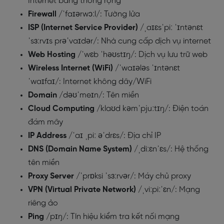
Internet băng thông rộng
Firewall
/ˈfaɪərwɔːl/: Tường lửa
ISP (Internet Service Provider)
/ˌaɪɛsˈpiː ˈɪntənɛt
ˈsɜːrvɪs prəˈvaɪdər/: Nhà cung cấp dịch vụ internet
Web Hosting
/ˈwɛb ˈhəʊstɪŋ/: Dịch vụ lưu trữ web
Wireless Internet (WiFi)
/ˈwaɪələs ˈɪntənɛt
ˈwaɪfaɪ/: Internet không dây/WiFi
Domain
/dəʊˈmeɪn/: Tên miền
Cloud Computing
/klaʊd kəmˈpjuːtɪŋ/: Điện toán
đám mây
IP Address
/ˈaɪ ˌpiː əˈdrɛs/: Địa chỉ IP
DNS (Domain Name System)
/ˌdiːɛnˈɛs/: Hệ thống
tên miền
Proxy Server
/ˈprɒksi ˈsɜːrvər/: Máy chủ proxy
VPN (Virtual Private Network)
/ˌviːpiːˈɛn/: Mạng
riêng ảo
Ping
/pɪŋ/: Tín hiệu kiểm tra kết nối mạng