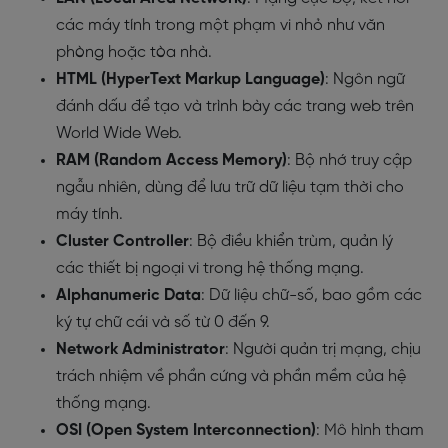
các máy tính trong một phạm vi nhỏ như văn
phòng hoặc tòa nhà.
HTML (HyperText Markup Language)
: Ngôn ngữ
đánh dấu để tạo và trình bày các trang web trên
World Wide Web.
RAM (Random Access Memory)
: Bộ nhớ truy cập
ngẫu nhiên, dùng để lưu trữ dữ liệu tạm thời cho
máy tính.
Cluster Controller
: Bộ điều khiển trùm, quản lý
các thiết bị ngoại vi trong hệ thống mạng.
Alphanumeric Data
: Dữ liệu chữ-số, bao gồm các
ký tự chữ cái và số từ 0 đến 9.
Network Administrator
: Người quản trị mạng, chịu
trách nhiệm về phần cứng và phần mềm của hệ
thống mạng.
OSI (Open System Interconnection)
: Mô hình tham