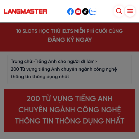
10 SLOTS HỌC THỬ IELTS MIỄN PHÍ CUỐI CÙNG
ĐĂNG KÝ NGAY
Trang chủ
>
Tiếng Anh cho người đi làm
>
200 Từ vựng tiếng Anh chuyên ngành công nghệ
thông tin thông dụng nhất
200 TỪ VỰNG TIẾNG ANH
CHUYÊN NGÀNH CÔNG NGHỆ
THÔNG TIN THÔNG DỤNG NHẤT