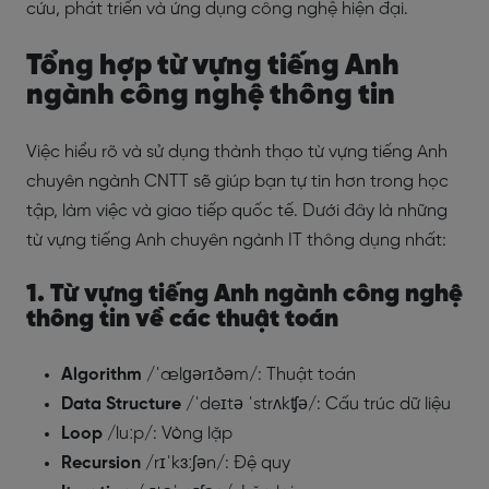
cứu, phát triển và ứng dụng công nghệ hiện đại.
Tổng hợp từ vựng tiếng Anh
ngành công nghệ thông tin
Việc hiểu rõ và sử dụng thành thạo từ vựng tiếng Anh
chuyên ngành CNTT sẽ giúp bạn tự tin hơn trong học
tập, làm việc và giao tiếp quốc tế. Dưới đây là những
từ vựng tiếng Anh chuyên ngành IT thông dụng nhất:
1. Từ vựng tiếng Anh ngành công nghệ
thông tin về các thuật toán
Algorithm
/ˈælɡərɪðəm/: Thuật toán
Data Structure
/ˈdeɪtə ˈstrʌkʧə/: Cấu trúc dữ liệu
Loop
/luːp/: Vòng lặp
Recursion
/rɪˈkɜːʃən/: Đệ quy