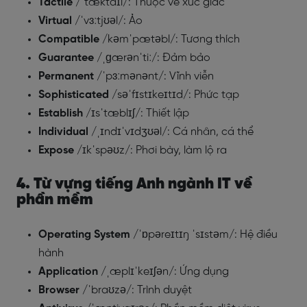
Tactile
/ˈtæktaɪl/: Thuộc về xúc giác
Virtual
/ˈvɜːtjʊəl/: Ảo
Compatible
/kəmˈpætəbl/: Tương thích
Guarantee
/ˌɡærənˈtiː/: Đảm bảo
Permanent
/ˈpɜːmənənt/: Vĩnh viễn
Sophisticated
/səˈfɪstɪkeɪtɪd/: Phức tạp
Establish
/ɪsˈtæblɪʃ/: Thiết lập
Individual
/ˌɪndɪˈvɪdʒʊəl/: Cá nhân, cá thể
Expose
/ɪkˈspəʊz/: Phơi bày, làm lộ ra
4. Từ vựng tiếng Anh ngành IT về
phần mềm
Operating System
/ˈɒpəreɪtɪŋ ˈsɪstəm/: Hệ điều
hành
Application
/ˌæplɪˈkeɪʃən/: Ứng dụng
Browser
/ˈbraʊzə/: Trình duyệt