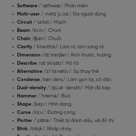
Software
/ˈsɒftweə/: Phần mềm
Multi-user
/ˌmʌltɪˈjuːzə/: Đa người dùng
Circuit
/ˈsɜːkɪt/: Mạch
Beam
/biːm/: Chùm
Chain
/ʧeɪn/: Chuỗi
Clarify
/ˈklærɪfaɪ/: Làm rõ, làm sáng tỏ
Dimension
/dɪˈmɛnʃən/: Kích thước, hướng
Describe
/dɪˈskraɪb/: Mô tả
Alternative
/ɔːlˈtɜːnətɪv/: Sự thay thế
Condense
/kənˈdɛns/: Làm gọn lại, cô đặc
Dual-density
/ˈdjuːəl ˈdɛnsɪti/: Mật độ kép
Hammer
/ˈhæmə/: Búa
Shape
/ʃeɪp/: Hình dạng
Curve
/kɜːv/: Đường cong
Plotter
/ˈplɒtə/: Thiết bị đánh dấu, vẽ đồ thị
Blink
/blɪŋk/: Nhấp nháy