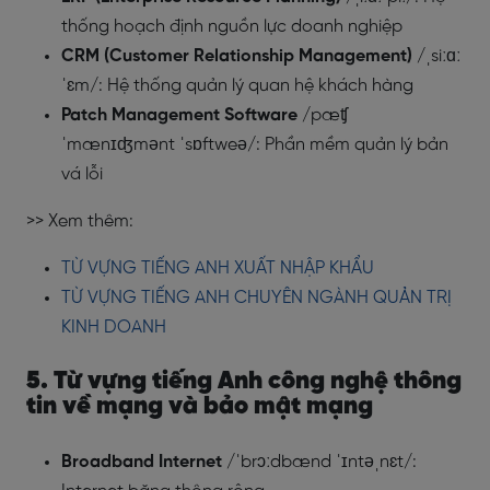
thống hoạch định nguồn lực doanh nghiệp
CRM (Customer Relationship Management)
/ˌsiːɑː
ˈɛm/: Hệ thống quản lý quan hệ khách hàng
Patch Management Software
/pæʧ
ˈmænɪʤmənt ˈsɒftweə/: Phần mềm quản lý bản
vá lỗi
>> Xem thêm:
TỪ VỰNG TIẾNG ANH XUẤT NHẬP KHẨU
TỪ VỰNG TIẾNG ANH CHUYÊN NGÀNH QUẢN TRỊ
KINH DOANH
5. Từ vựng tiếng Anh công nghệ thông
tin về mạng và bảo mật mạng
Broadband Internet
/ˈbrɔːdbænd ˈɪntəˌnɛt/: