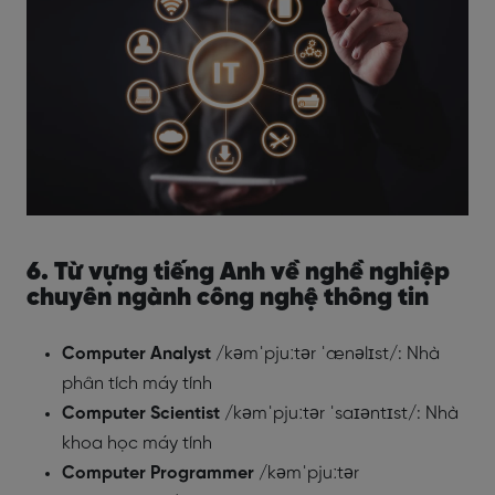
6. Từ vựng tiếng Anh về nghề nghiệp
chuyên ngành công nghệ thông tin
Computer Analyst
/kəmˈpjuːtər ˈænəlɪst/: Nhà
phân tích máy tính
Computer Scientist
/kəmˈpjuːtər ˈsaɪəntɪst/: Nhà
khoa học máy tính
Computer Programmer
/kəmˈpjuːtər