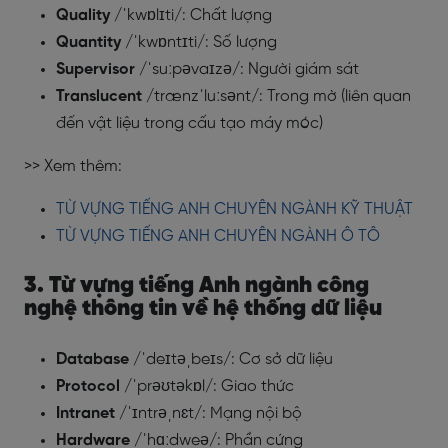
Quality
/ˈkwɒlɪti/: Chất lượng
Quantity
/ˈkwɒntɪti/: Số lượng
Supervisor
/ˈsuːpəvaɪzə/: Người giám sát
Translucent
/trænzˈluːsənt/: Trong mờ (liên quan
đến vật liệu trong cấu tạo máy móc)
>> Xem thêm:
TỪ VỰNG TIẾNG ANH CHUYÊN NGÀNH KỸ THUẬT
TỪ VỰNG TIẾNG ANH CHUYÊN NGÀNH Ô TÔ
3. Từ vựng tiếng Anh ngành công
nghệ thông tin về hệ thống dữ liệu
Database
/ˈdeɪtəˌbeɪs/: Cơ sở dữ liệu
Protocol
/ˈprəʊtəkɒl/: Giao thức
Intranet
/ˈɪntrəˌnɛt/: Mạng nội bộ
Hardware
/ˈhɑːdweə/: Phần cứng