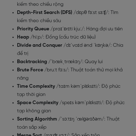
kiếm theo chiều rộng
Depth-First Search (DFS)
/dɛpθ fɜːst sɜːʧ/: Tìm
kiếm theo chiều sâu
Priority Queue
/praɪˈɒrɪti kjuː/: Hàng đợi ưu tiên
Heap
/hiːp/: Đống (cấu trúc dữ liệu)
Divide and Conquer
/dɪˈvaɪd ənd ˈkɒŋkə/: Chia
để trị
Backtracking
/ˈbækˌtrækɪŋ/: Quay lui
Brute Force
/bruːt fɔːs/: Thuật toán thử mọi khả
năng
Time Complexity
/taɪm kəmˈplɛksɪti/: Độ phức
tạp thời gian
Space Complexity
/speɪs kəmˈplɛksɪti/: Độ phức
tạp không gian
Sorting Algorithm
/ˈsɔːtɪŋ ˈælɡərɪðəm/: Thuật
toán sắp xếp
Merge Sort
/mɜːʤ sɔːt/: Sắp xếp trộn