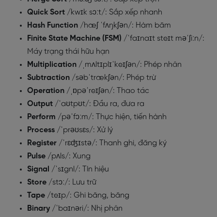
Quick Sort
/kwɪk sɔːt/: Sắp xếp nhanh
Hash Function
/hæʃ ˈfʌŋkʃən/: Hàm băm
Finite State Machine (FSM)
/ˈfaɪnaɪt steɪt məˈʃiːn/:
Máy trạng thái hữu hạn
Multiplication
/ˌmʌltɪplɪˈkeɪʃən/: Phép nhân
Subtraction
/səbˈtrækʃən/: Phép trừ
Operation
/ˌɒpəˈreɪʃən/: Thao tác
Output
/ˈaʊtpʊt/: Đầu ra, đưa ra
Perform
/pəˈfɔːm/: Thực hiện, tiến hành
Process
/ˈprəʊsɛs/: Xử lý
Register
/ˈrɛʤɪstə/: Thanh ghi, đăng ký
Pulse
/pʌls/: Xung
Signal
/ˈsɪgnl/: Tín hiệu
Store
/stɔː/: Lưu trữ
Tape
/teɪp/: Ghi băng, băng
Binary
/ˈbaɪnəri/: Nhị phân