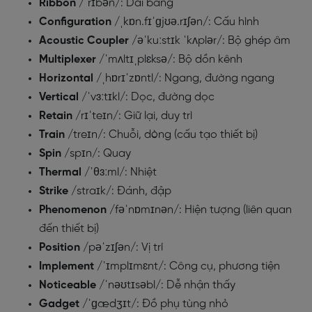
Ribbon
/ˈrɪbən/: Dải băng
Configuration
/ˌkɒn.fɪˈɡjʊə.rɪʃən/: Cấu hình
Acoustic Coupler
/əˈkuːstɪk ˈkʌplər/: Bộ ghép âm
Multiplexer
/ˈmʌltɪˌplɛksə/: Bộ dồn kênh
Horizontal
/ˌhɒrɪˈzɒntl/: Ngang, đường ngang
Vertical
/ˈvɜːtɪkl/: Dọc, đường dọc
Retain
/rɪˈteɪn/: Giữ lại, duy trì
Train
/treɪn/: Chuỗi, dòng (cấu tạo thiết bị)
Spin
/spɪn/: Quay
Thermal
/ˈθɜːml/: Nhiệt
Strike
/straɪk/: Đánh, đập
Phenomenon
/fəˈnɒmɪnən/: Hiện tượng (liên quan
đến thiết bị)
Position
/pəˈzɪʃən/: Vị trí
Implement
/ˈɪmplɪmɛnt/: Công cụ, phương tiện
Noticeable
/ˈnəʊtɪsəbl/: Dễ nhận thấy
Gadget
/ˈɡædʒɪt/: Đồ phụ tùng nhỏ