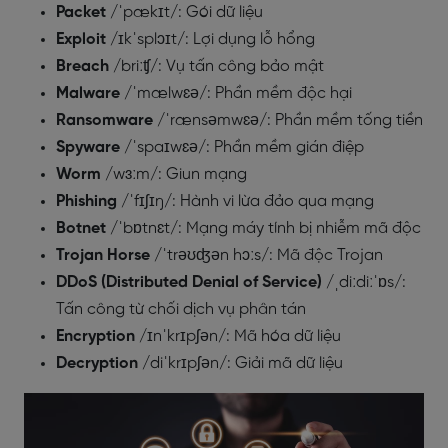
Packet
/ˈpækɪt/: Gói dữ liệu
Exploit
/ɪkˈsplɔɪt/: Lợi dụng lỗ hổng
Breach
/briːʧ/: Vụ tấn công bảo mật
Malware
/ˈmælwɛə/: Phần mềm độc hại
Ransomware
/ˈrænsəmwɛə/: Phần mềm tống tiền
Spyware
/ˈspaɪwɛə/: Phần mềm gián điệp
Worm
/wɜːm/: Giun mạng
Phishing
/ˈfɪʃɪŋ/: Hành vi lừa đảo qua mạng
Botnet
/ˈbɒtnɛt/: Mạng máy tính bị nhiễm mã độc
Trojan Horse
/ˈtrəʊʤən hɔːs/: Mã độc Trojan
DDoS (Distributed Denial of Service)
/ˌdiːdiːˈɒs/:
Tấn công từ chối dịch vụ phân tán
Encryption
/ɪnˈkrɪpʃən/: Mã hóa dữ liệu
Decryption
/diˈkrɪpʃən/: Giải mã dữ liệu