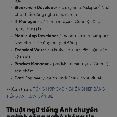
tạo
Blockchain Developer
/ˈblɒkʧeɪn dɪˈvɛləpər/: Nhà
phát triển công nghệ blockchain
IT Manager
/aɪˈtiː ˈmænɪʤər/: Quản lý công
nghệ thông tin
Mobile App Developer
/ˈməʊbaɪl æp dɪˈvɛləpər/:
Nhà phát triển ứng dụng di động
Technical Writer
/ˈtɛknɪkəl ˈraɪtər/: Biên tập viên
kỹ thuật
Product Manager
/ˈprɒdʌkt ˈmænɪʤər/: Quản lý
sản phẩm
Data Engineer
/ˈdeɪtə ˌɛnʤɪˈnɪə/: Kỹ sư dữ liệu
>> Xem thêm:
TỔNG HỢP CÁC NGHỀ NGHIỆP BẰNG
TIẾNG ANH BẠN CẦN BIẾT
Thuật ngữ tiếng Anh chuyên