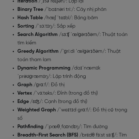
Iteration
/ˌɪtəˈreɪʃən/: Lặp lại
Binary Tree
/ˈbaɪnəri triː/: Cây nhị phân
Hash Table
/hæʃ ˈteɪbl/: Bảng băm
Sorting
/ˈsɔːtɪŋ/: Sắp xếp
Search Algorithm
/sɜːʧ ˈælɡərɪðəm/: Thuật toán
tìm kiếm
Greedy Algorithm
/ˈɡriːdi ˈælɡərɪðəm/: Thuật
toán tham lam
Dynamic Programming
/daɪˈnæmɪk
ˈprəʊɡræmɪŋ/: Lập trình động
Graph
/ɡrɑːf/: Đồ thị
Vertex
/ˈvɜːteks/: Đỉnh (trong đồ thị)
Edge
/ɛʤ/: Cạnh (trong đồ thị)
Weighted Graph
/ˈweɪtɪd grɑːf/: Đồ thị có trọng
số
Pathfinding
/ˈpæθˌfaɪndɪŋ/: Tìm đường
Breadth-First Search (BFS)
/brɛdθ fɜːst sɜːʧ/: Tìm