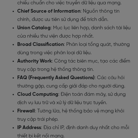
chiếu chuẩn cho việc truyền dữ liệu qua mạng.
Chief Source of Information
: Nguồn thông tin
chính, được ưu tiên sử dụng để trích dẫn.
Union Catalog
: Mục lục liên hợp, danh sách tài liệu
của nhiều thư viện được hợp nhất.
Broad Classification
: Phân loại tổng quát, thường
dùng trong việc phân loại dữ liệu.
Authority Work
: Công tác biên mục, tạo các điểm
truy cập trong hệ thống thông tin.
FAQ (Frequently Asked Questions)
: Các câu hỏi
thường gặp, cung cấp giải đáp cho người dùng.
Cloud Computing
: Điện toán đám mây, sử dụng
dịch vụ lưu trữ và xử lý dữ liệu trực tuyến.
Firewall
: Tường lửa, hệ thống bảo vệ mạng khỏi
truy cập trái phép.
IP Address
: Địa chỉ IP, định danh duy nhất cho mỗi
thiết bị kết nối mạng.