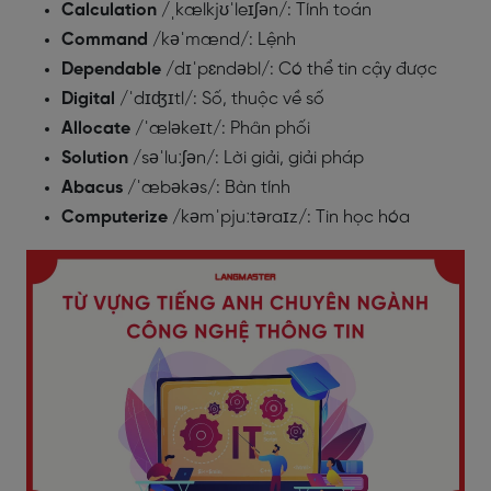
Calculation
/ˌkælkjʊˈleɪʃən/: Tính toán
Command
/kəˈmænd/: Lệnh
Dependable
/dɪˈpɛndəbl/: Có thể tin cậy được
Digital
/ˈdɪʤɪtl/: Số, thuộc về số
Allocate
/ˈæləkeɪt/: Phân phối
Solution
/səˈluːʃən/: Lời giải, giải pháp
Abacus
/ˈæbəkəs/: Bàn tính
Computerize
/kəmˈpjuːtəraɪz/: Tin học hóa