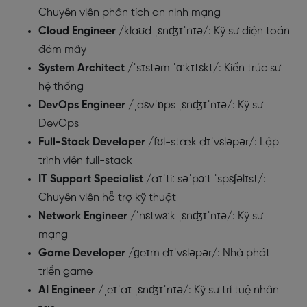
Chuyên viên phân tích an ninh mạng
Cloud Engineer
/klaʊd ˌɛnʤɪˈnɪə/: Kỹ sư điện toán
đám mây
System Architect
/ˈsɪstəm ˈɑːkɪtɛkt/: Kiến trúc sư
hệ thống
DevOps Engineer
/ˌdɛvˈɒps ˌɛnʤɪˈnɪə/: Kỹ sư
DevOps
Full-Stack Developer
/fʊl-stæk dɪˈvɛləpər/: Lập
trình viên full-stack
IT Support Specialist
/aɪˈtiː səˈpɔːt ˈspɛʃəlɪst/:
Chuyên viên hỗ trợ kỹ thuật
Network Engineer
/ˈnɛtwɜːk ˌɛnʤɪˈnɪə/: Kỹ sư
mạng
Game Developer
/ɡeɪm dɪˈvɛləpər/: Nhà phát
triển game
AI Engineer
/ˌeɪˈaɪ ˌɛnʤɪˈnɪə/: Kỹ sư trí tuệ nhân