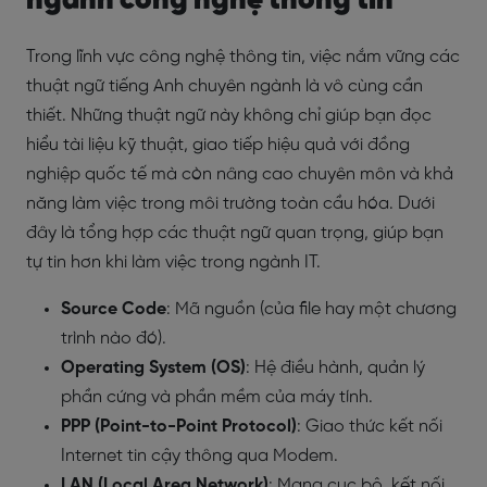
ngành công nghệ thông tin
Trong lĩnh vực công nghệ thông tin, việc nắm vững các
thuật ngữ tiếng Anh chuyên ngành là vô cùng cần
thiết. Những thuật ngữ này không chỉ giúp bạn đọc
hiểu tài liệu kỹ thuật, giao tiếp hiệu quả với đồng
nghiệp quốc tế mà còn nâng cao chuyên môn và khả
năng làm việc trong môi trường toàn cầu hóa. Dưới
đây là tổng hợp các thuật ngữ quan trọng, giúp bạn
tự tin hơn khi làm việc trong ngành IT.
Source Code
: Mã nguồn (của file hay một chương
trình nào đó).
Operating System (OS)
: Hệ điều hành, quản lý
phần cứng và phần mềm của máy tính.
PPP (Point-to-Point Protocol)
: Giao thức kết nối
Internet tin cậy thông qua Modem.
LAN (Local Area Network)
: Mạng cục bộ, kết nối