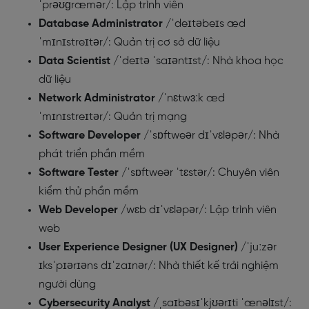
ˈprəʊɡræmər/: Lập trình viên
Database Administrator
/ˈdeɪtəbeɪs æd
ˈmɪnɪstreɪtər/: Quản trị cơ sở dữ liệu
Data Scientist
/ˈdeɪtə ˈsaɪəntɪst/: Nhà khoa học
dữ liệu
Network Administrator
/ˈnɛtwɜːk æd
ˈmɪnɪstreɪtər/: Quản trị mạng
Software Developer
/ˈsɒftweər dɪˈvɛləpər/: Nhà
phát triển phần mềm
Software Tester
/ˈsɒftweər ˈtɛstər/: Chuyên viên
kiểm thử phần mềm
Web Developer
/wɛb dɪˈvɛləpər/: Lập trình viên
web
User Experience Designer (UX Designer)
/ˈjuːzər
ɪksˈpɪərɪəns dɪˈzaɪnər/: Nhà thiết kế trải nghiệm
người dùng
Cybersecurity Analyst
/ˌsaɪbəsɪˈkjʊərɪti ˈænəlɪst/: