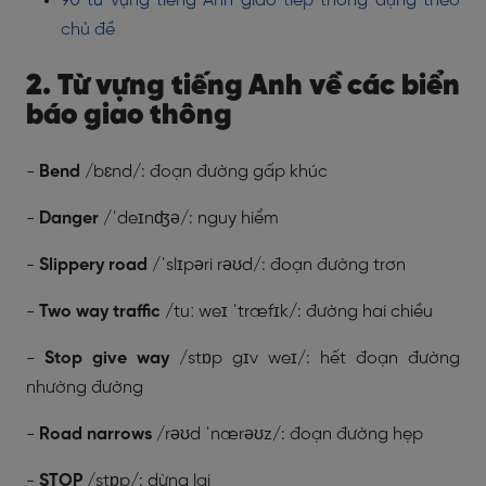
90 từ vựng tiếng Anh giao tiếp thông dụng theo
chủ đề
2. Từ vựng tiếng Anh về các biển
báo giao thông
-
Bend
/bɛnd/: đoạn đường gấp khúc
-
Danger
/ˈdeɪnʤə/: nguy hiểm
-
Slippery road
/ˈslɪpəri rəʊd/: đoạn đường trơn
-
Two way traffic
/tuː weɪ ˈtræfɪk/: đường hai chiều
-
Stop give way
/stɒp gɪv weɪ/: hết đoạn đường
nhường đường
-
Road narrows
/rəʊd ˈnærəʊz/: đoạn đường hẹp
-
STOP
/stɒp/: dừng lại