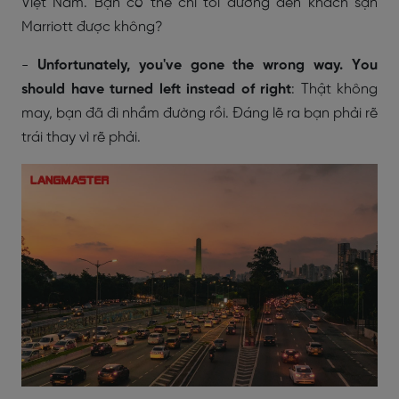
Việt Nam. Bạn có thể chỉ tôi đường đến khách sạn
Marriott được không?
-
Unfortunately, you've gone the wrong way. You
should have turned left instead of right
: Thật không
may, bạn đã đi nhầm đường rồi. Đáng lẽ ra bạn phải rẽ
trái thay vì rẽ phải.