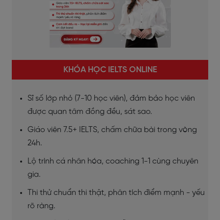
KHÓA HỌC IELTS ONLINE
Sĩ số lớp nhỏ (7-10 học viên), đảm bảo học viên
được quan tâm đồng đều, sát sao.
Giáo viên 7.5+ IELTS, chấm chữa bài trong vòng
24h.
Lộ trình cá nhân hóa, coaching 1-1 cùng chuyên
gia.
Thi thử chuẩn thi thật, phân tích điểm mạnh - yếu
rõ ràng.