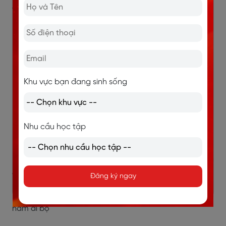
đỗ xe nhiều tầng
-
Oil
/ɔɪl/: Dầu
-
One-way street
/wʌn weɪ striːt/: Đường một chiều
-
Parking meter
/ˈpɑːkɪŋ ˈmiːtə/: Máy tính tiền đỗ xe
Khu vực bạn đang sinh sống
-
Parking space
/ˈpɑːkɪŋ speɪs/: Chỗ đỗ xe
-
Parking ticket
/ˈpɑːkɪŋ ˈtɪkɪt/: Vá đỗ xe
Nhu cầu học tập
-
Pavement
/ˈpeɪvmənt/: Vỉa hè
-
Pedestrian crossing
/pɪˈdɛstrɪən ˈkrɒsɪŋ/: Vạch sang
đường cho người đi bộ
Đăng ký ngay
-
Pedestrian subway
/pɪˈdɛstrɪən ˈsʌbweɪ/: Đường
hầm đi bộ