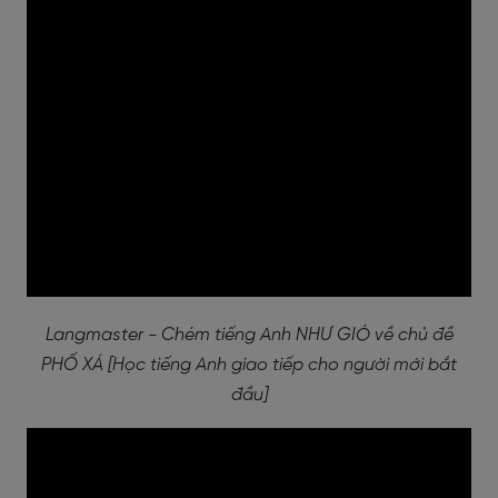
Langmaster - Chém tiếng Anh NHƯ GIÓ về chủ đề
PHỐ XÁ [Học tiếng Anh giao tiếp cho người mới bắt
đầu]