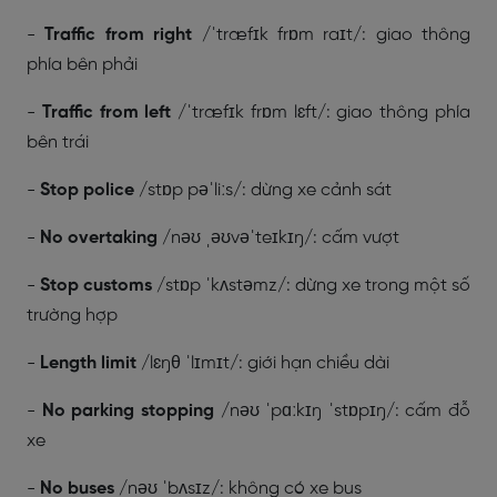
-
Traffic from right
/ˈtræfɪk frɒm raɪt/: giao thông
phía bên phải
-
Traffic from left
/ˈtræfɪk frɒm lɛft/: giao thông phía
bên trái
-
Stop police
/stɒp pəˈliːs/: dừng xe cảnh sát
-
No overtaking
/nəʊ ˌəʊvəˈteɪkɪŋ/: cấm vượt
-
Stop customs
/stɒp ˈkʌstəmz/: dừng xe trong một số
trường hợp
-
Length limit
/lɛŋθ ˈlɪmɪt/: giới hạn chiều dài
-
No parking stopping
/nəʊ ˈpɑːkɪŋ ˈstɒpɪŋ/: cấm đỗ
xe
-
No buses
/nəʊ ˈbʌsɪz/: không có xe bus