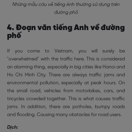
Những mẫu câu về tiếng Anh thường sử dụng trên
đường phố
4. Đoạn văn tiếng Anh về đường
phố
If you come to Vietnam, you will surely be
"overwhelmed" with the traffic here. This is considered
an alarming thing, especially in big cities like Hanoi and
Ho Chi Minh City. There are always traffic jams and
environmental pollution, especially at peak hours. On
the small road, vehicles from motorbikes, cars, and
tricycles crowded together. This is what causes traffic
jams. In addition, there are potholes, bumpy roads
and flooding. Causing many obstacles for road users.
Dịch: