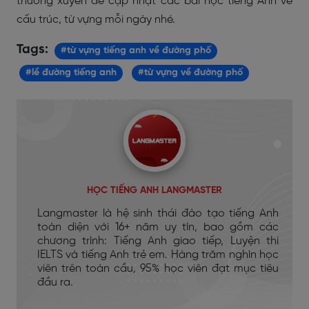
thường xuyên để cập nhật các bài học tiếng Anh về
cấu trúc, từ vựng mỗi ngày nhé.
Tags:
#từ vựng tiếng anh về đường phố
#lề đường tiếng anh
#từ vựng về đường phố
HỌC TIẾNG ANH LANGMASTER
Langmaster là hệ sinh thái đào tạo tiếng Anh
toàn diện với 16+ năm uy tín, bao gồm các
chương trình: Tiếng Anh giao tiếp, Luyện thi
IELTS và tiếng Anh trẻ em. Hàng trăm nghìn học
viên trên toàn cầu, 95% học viên đạt mục tiêu
đầu ra.