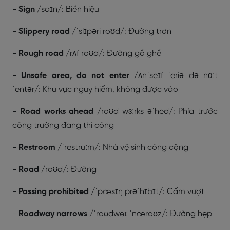
-
Sign
/saɪn/: Biển hiệu
-
Slippery road
/ˈslɪpəri roʊd/: Đường trơn
-
Rough road
/rʌf roʊd/: Đường gồ ghề
-
Unsafe area, do not enter
/ʌnˈseɪf ˈeriə də nɑːt
ˈentər/: Khu vực nguy hiểm, không được vào
-
Road works ahead
/roʊd wɜːrks əˈhed/: Phía trước
công trường đang thi công
-
Restroom
/ˈrestruːm/: Nhà vệ sinh công cộng
-
Road
/roʊd/: Đường
-
Passing prohibited
/ˈpæsɪŋ prəˈhɪbɪt/: Cấm vượt
-
Roadway narrows
/ˈroʊdweɪ ˈnæroʊz/: Đường hẹp