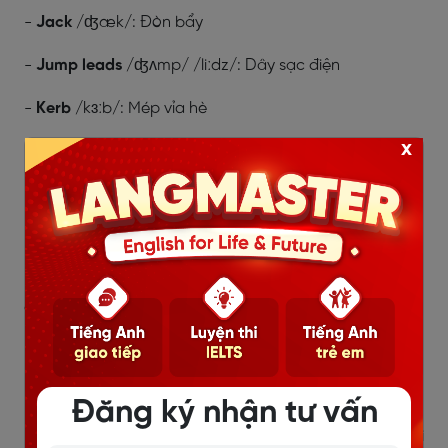
-
Jack
/ʤæk/: Đòn bẩy
-
Jump leads
/ʤʌmp/ /liːdz/: Dây sạc điện
-
Kerb
/kɜːb/: Mép vỉa hè
x
-
Lamppost
/ˈlæmppəʊst/: Cột đèn đường
-
Lay-by
/ˈleɪbaɪ/: /ˈleɪbaɪ/: Chỗ tạm dừng xe
-
Learner driver
/ˈlɜːnə ˈdraɪvə/: Người tập lái
-
Level-crossing
/ˈlɛvl ˈkrɒsɪŋ/: Đoạn đường ray giao
đường cái
-
Mechanic
/mɪˈkænɪk/: Thợ sửa máy
-
Motorway
/ˈməʊtəˌweɪ/: Xa lộ
Đăng ký nhận tư vấn
-
Multi-storey car park
/ˈmʌltɪ ˈstɔːri/ /kɑː pɑːk/: Bãi