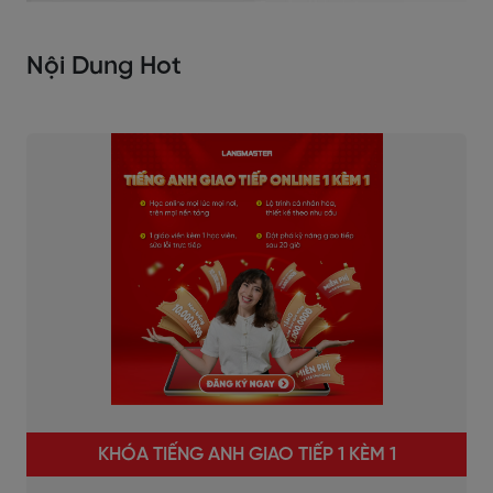
Nội Dung Hot
KHÓA TIẾNG ANH GIAO TIẾP 1 KÈM 1