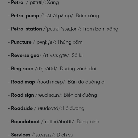
-
Petrol
/ˈpɛtrəl/: Xăng
-
Petrol pump
/ˈpɛtrəl pʌmp/: Bơm xăng
-
Petrol station
/ˈpɛtrəl ˈsteɪʃən/: Trạm bơm xăng
-
Puncture
/ˈpʌŋkʧə/: Thủng xăm
-
Reverse gear
/rɪˈvɜːs gɪə/: Số lùi
-
Ring road
/rɪŋ rəʊd/: Đường vành đai
-
Road map
/rəʊd mæp/: Bản đồ đường đi
-
Road sign
/rəʊd saɪn/: Biển chỉ đường
-
Roadside
/ˈrəʊdsaɪd/: Lề đường
-
Roundabout
/ˈraʊndəbaʊt/: Bùng binh
-
Services
/ˈsɜːvɪsɪz/: Dịch vụ