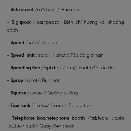
-
Side street
/saɪd striːt/: Phố nhỏ
-
Signpost
/ˈsaɪnpəʊst/: Biển chỉ hướng và khoảng
cách
-
Speed
/spiːd/: Tốc độ
-
Speed limit
/spiːd/ /ˈlɪmɪt/: Tốc độ giới hạn
-
Speeding fine
/ˈspiːdɪŋ/ /faɪn/: Phạt bắn tốc độ
-
Spray
/spreɪ/: Bụi nước
-
Square
/skweə/: Quảng trường
-
Taxi rank
/ˈtæksi/ /ræŋk/: Bãi đổ taxi
-
Telephone box/telephone booth
/ˈtɛlɪfəʊn/ /bɒks
ˈtɛlɪfəʊn buːð/: Quầy điện thoại