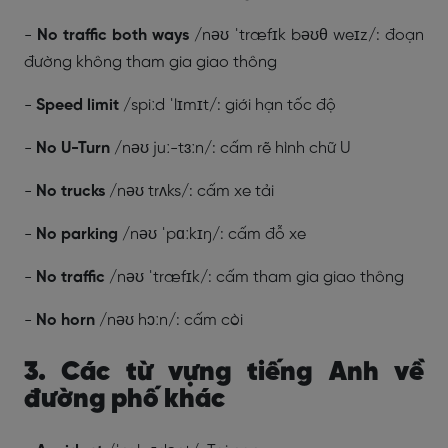
-
No traffic both ways
/nəʊ ˈtræfɪk bəʊθ weɪz/: đoạn
đường không tham gia giao thông
-
Speed limit
/spiːd ˈlɪmɪt/: giới hạn tốc độ
-
No U-Turn
/nəʊ juː-tɜːn/: cấm rẽ hình chữ U
-
No trucks
/nəʊ trʌks/: cấm xe tải
-
No parking
/nəʊ ˈpɑːkɪŋ/: cấm đỗ xe
-
No traffic
/nəʊ ˈtræfɪk/: cấm tham gia giao thông
-
No horn
/nəʊ hɔːn/: cấm còi
3. Các từ vựng tiếng Anh về
đường phố khác