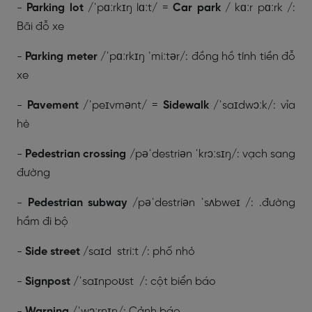
-
Parking lot
/ˈpɑːrkɪŋ lɑːt/ =
Car park
/ kɑːr pɑːrk /:
Bãi đỗ xe
-
Parking meter
/ˈpɑːrkɪŋ ˈmiːtər/: đồng hồ tính tiền đỗ
xe
-
Pavement
/ˈpeɪvmənt/ =
Sidewalk
/ˈsaɪdwɔːk/: vỉa
hè
-
Pedestrian crossing
/pəˈdestriən ˈkrɔːsɪŋ/: vạch sang
đường
-
Pedestrian subway
/pəˈdestriən ˈsʌbweɪ /: .đường
hầm đi bộ
-
Side street
/saɪd striːt /: phố nhỏ
-
Signpost
/ˈsaɪnpoʊst /: cột biển báo
-
Warning
/ˈwɔːrnɪŋ/: Cảnh báo