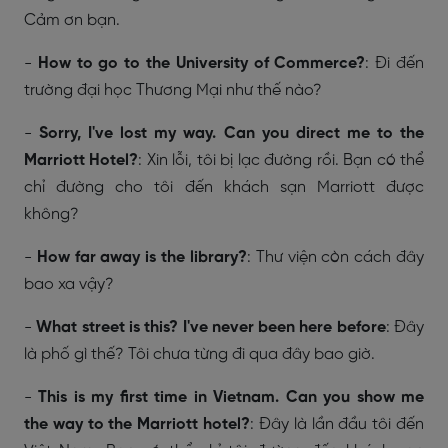
Cảm ơn bạn.
-
How to go to the University of Commerce?
: Đi đến
trường đại học Thương Mại như thế nào?
-
Sorry, I've lost my way. Can you direct me to the
Marriott Hotel?
: Xin lỗi, tôi bị lạc đường rồi. Bạn có thể
chỉ đường cho tôi đến khách sạn Marriott được
không?
-
How far away is the library?
: Thư viện còn cách đây
bao xa vậy?
-
What street is this? I've never been here before
: Đây
là phố gì thế? Tôi chưa từng đi qua đây bao giờ.
-
This is my first time in Vietnam. Can you show me
the way to the Marriott hotel?
: Đây là lần đầu tôi đến