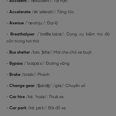
-
Accident
/ˈæksɪdənt/: Tai nạn
-
Accelerate
/əkˈsɛləreɪt/: Tăng tốc
-
Avenue
/ˈævɪnjuː/: Đại lộ
-
Breathalyser
/ˈbrɛθəˌlaɪzə/: Dụng cụ kiểm tra độ
cồn trong hơi thở
-
Bus shelter
/bʌs ˈʃɛltə/: Mái che chờ xe buýt
-
Bypass
/ˈbaɪpɑːs/: Đường vòng
-
Brake
/breɪk/: Phanh
-
Change gear
/ʧeɪnʤ/ /gɪə/: Chuyển số
-
Car hire
/kɑː ˈhaɪə/: Thuê xe
-
Car park
/kɑː pɑːk/: Bãi đỗ xe