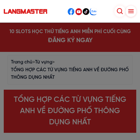
10 SLOTS HỌC THỬ TIẾNG ANH MIỄN PHÍ CUỐI CÙNG
ĐĂNG KÝ NGAY
Trang chủ
>
Từ vựng
>
TỔNG HỢP CÁC TỪ VỰNG TIẾNG ANH VỀ ĐƯỜNG PHỐ
THÔNG DỤNG NHẤT
TỔNG HỢP CÁC TỪ VỰNG TIẾNG
ANH VỀ ĐƯỜNG PHỐ THÔNG
DỤNG NHẤT