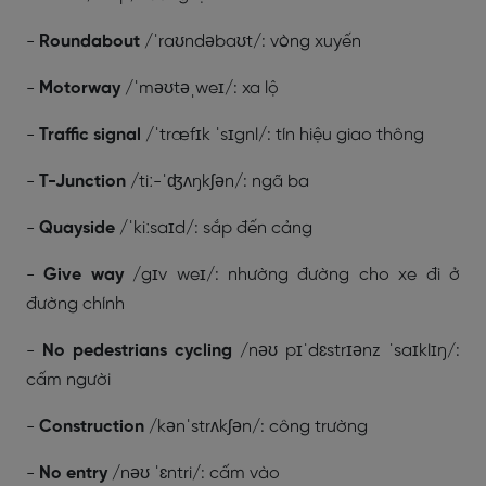
-
Roundabout
/ˈraʊndəbaʊt/: vòng xuyến
-
Motorway
/ˈməʊtəˌweɪ/: xa lộ
-
Traffic signal
/ˈtræfɪk ˈsɪgnl/: tín hiệu giao thông
-
T-Junction
/tiː-ˈʤʌŋkʃən/: ngã ba
-
Quayside
/ˈkiːsaɪd/: sắp đến cảng
-
Give way
/gɪv weɪ/: nhường đường cho xe đi ở
đường chính
-
No pedestrians cycling
/nəʊ pɪˈdɛstrɪənz ˈsaɪklɪŋ/:
cấm người
-
Construction
/kənˈstrʌkʃən/: công trường
-
No entry
/nəʊ ˈɛntri/: cấm vào