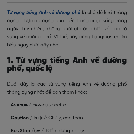
Từ vựng tiếng Anh về đường phố
là chủ đề khá thông
dụng, được áp dụng phổ biến trong cuộc sống hàng
ngày. Tuy nhiên, không phải ai cũng biết về các từ
vựng về đường phố. Vì thế, hãy cùng Langmaster tìm
hiểu ngay dưới đây nhé.
1. Từ vựng tiếng Anh về đường
phố, quốc lộ
Dưới đây là các từ vựng tiếng Anh về đường phố
thông dụng nhất để bạn tham khảo:
-
Avenue
/ˈævənuː/: đại lộ
-
Caution
/ˈkɔːʃn/: Chú ý, cẩn thận
-
Bus Stop
/bʌs/: Điểm dừng xe bus