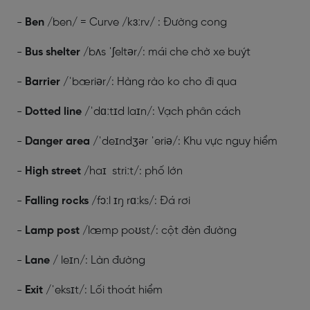
-
Ben
/ben/ = Curve /kɜːrv/ : Đường cong
-
Bus shelter
/bʌs ˈʃeltər/: mái che chờ xe buýt
-
Barrier
/ˈbæriər/: Hàng rào ko cho đi qua
-
Dotted line
/ˈdɑːtɪd laɪn/: Vạch phân cách
-
Danger area
/ˈdeɪndʒər ˈeriə/: Khu vực nguy hiểm
-
High street
/haɪ striːt/: phố lớn
-
Falling rocks
/fɔːl ɪŋ rɑːks/: Đá rơi
-
Lamp post
/læmp poʊst/: cột đèn đường
-
Lane
/ leɪn/: Làn đường
-
Exit
/ˈeksɪt/: Lối thoát hiểm