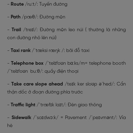
-
Route
/ruːt/: Tuyến đường
-
Path
/pæθ/: Đường mòn
-
Trail
/treɪl/: Đường mòn leo núi ( thường là những
con đường nhỏ lên núi)
-
Taxi rank
/ˈtæksi ræŋk /: bãi đỗ taxi
-
Telephone box
/ˈtelɪfoʊn bɑːks/m= telephone booth
/ˈtelɪfoʊn buːθ/: quầy điện thoại
-
Take care slope ahead
/teɪk ker sloʊp əˈhed/: Cẩn
thận dốc ở đoạn đường phía trước
-
Traffic light
/ˈtræfɪk laɪt/: Đèn giao thông
-
Sidewalk
/ˈsaɪdwɔːk/ = Pavement /ˈpeɪvmənt/: Vỉa
hè