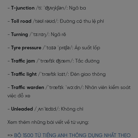
-
T-junction
/tiː ˈʤʌŋkʃən/: Ngã ba
-
Toll road
/təʊl rəʊd/: Đường có thu lệ phí
-
Turning
/ˈtɜːnɪŋ/: Ngã rẽ
-
Tyre pressure
/ˈtaɪə ˈprɛʃə/: Áp suất lốp
-
Traffic jam
/ˈtræfɪk ʤæm/: Tắc đường
-
Traffic light
/ˈtræfɪk laɪt/: Đèn giao thông
-
Traffic warden
/ˈtræfɪk ˈwɔːdn/: Nhân viên kiểm soát
việc đỗ xe
-
Unleaded
/ˌʌnˈlɛdɪd/: Không chì
Xem thêm những bài viết về từ vựng:
=>
BỘ 1500 TỪ TIẾNG ANH THÔNG DỤNG NHẤT THEO