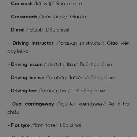
-
Car wash
/kɑː wɒʃ/: Rửa xe ô tô
-
Crossroads
/ˈkrɒsˌrəʊdz/: Giao lộ
-
Diesel
/ˈdiːzəl/: Dầu diesel
-
Driving instructor
/ˈdraɪvɪŋ ɪnˈstrʌktə/: Giáo viên
dạy lái xe
-
Driving lesson
/ˈdraɪvɪŋ ˈlɛsn/: Buổi học lái xe
-
Driving license
/ˈdraɪvɪŋnˈlaɪsəns/: Bằng lái xe
-
Driving test
/ˈdraɪvɪŋ tɛst/: Thi bằng lái xe
-
Dual carriageway
/ˈdju(ː)əl ˈkærɪʤweɪ/: Xa lộ hai
chiều
-
Flat tyre
/flæt ˈtaɪə/: Lốp xì hơi