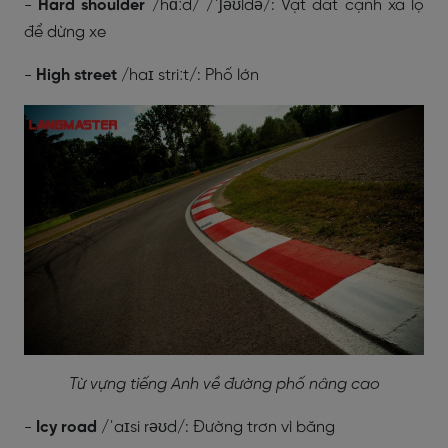
-
Hard shoulder
/hɑːd/ /ˈʃəʊldə/: Vạt đất cạnh xa lộ
để dừng xe
-
High street
/haɪ striːt/: Phố lớn
Từ vựng tiếng Anh về đường phố nâng cao
-
Icy road
/ˈaɪsi rəʊd/: Đường trơn vì băng