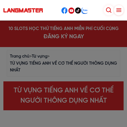
10 SLOTS HỌC THỬ TIẾNG ANH MIỄN PHÍ CUỐI CÙNG
ĐĂNG KÝ NGAY
Trang chủ
>
Từ vựng
>
TỪ VỰNG TIẾNG ANH VỀ CƠ THỂ NGƯỜI THÔNG DỤNG
NHẤT
TỪ VỰNG TIẾNG ANH VỀ CƠ THỂ
NGƯỜI THÔNG DỤNG NHẤT