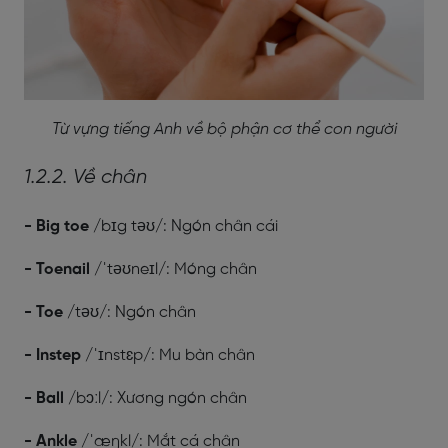
Từ vựng tiếng Anh về bộ phận cơ thể con người
1.2.2. Về chân
- Big toe
/bɪg təʊ/: Ngón chân cái
- Toenail
/ˈtəʊneɪl/: Móng chân
- Toe
/təʊ/: Ngón chân
- Instep
/ˈɪnstɛp/: Mu bàn chân
- Ball
/bɔːl/: Xương ngón chân
- Ankle
/ˈæŋkl/: Mắt cá chân