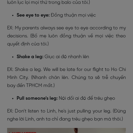
luôn lục lọi mọi thứ trong balo của tôi.)
See eye to eye:
Đồng thuận mọi việc
EX: My parents always see eye to eye according to my
decisions. (Bố mẹ luôn đồng thuận về mọi việc theo
quyết định của tôi.)
Shake a leg:
Giục ai đó nhanh lên
EX: Shake a leg. We will be late for our flight to Ho Chi
Minh City. (Nhanh chân lên. Chúng ta sẽ trễ chuyến
bay đến TPHCM mất.)
Pull someone’s leg:
Nói dối ai đó để trêu ghẹo
EX: Don't listen to Linh, he's just pulling your leg. (Đừng
nghe lời Linh, anh ta chỉ đang trêu ghẹo bạn mà thôi.)