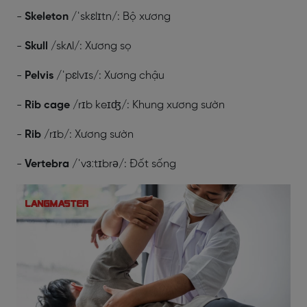
-
Skeleton
/
ˈskɛlɪtn/
: Bộ xương
-
Skull
/
skʌl/
: Xương sọ
-
Pelvis
/
ˈpɛlvɪs/
: Xương chậu
-
Rib cage
/
rɪb keɪʤ/
: Khung xương sườn
-
Rib
/
rɪb/
: Xương sườn
-
Vertebra
/
ˈvɜːtɪbrə/
: Đốt sống