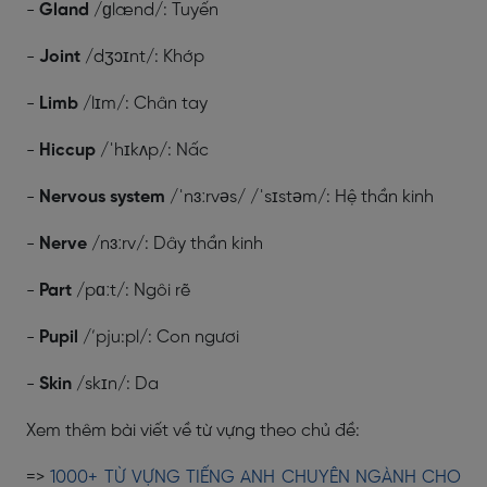
-
Gland
/ɡlænd/: Tuyến
-
Joint
/dʒɔɪnt/: Khớp
-
Limb
/lɪm/: Chân tay
-
Hiccup
/ˈhɪkʌp/: Nấc
-
Nervous system
/ˈnɜːrvəs/ /ˈsɪstəm/: Hệ thần kinh
-
Nerve
/nɜːrv/: Dây thần kinh
-
Part
/pɑːt/: Ngôi rẽ
-
Pupil
/’pju:pl/: Con ngươi
-
Skin
/skɪn/: Da
Xem thêm bài viết về từ vựng theo chủ đề:
=>
1000+ TỪ VỰNG TIẾNG ANH CHUYÊN NGÀNH CHO