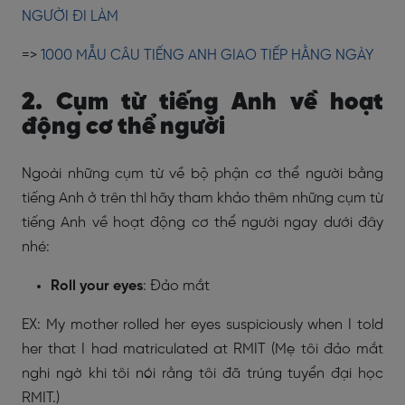
NGƯỜI ĐI LÀM
=>
1000 MẪU CÂU TIẾNG ANH GIAO TIẾP HẰNG NGÀY
2. Cụm từ tiếng Anh về hoạt
động cơ thể người
Ngoài những cụm từ về bộ phận cơ thể người bằng
tiếng Anh ở trên thì hãy tham khảo thêm những cụm từ
tiếng Anh về hoạt động cơ thể người ngay dưới đây
nhé:
Roll your eyes
: Đảo mắt
EX: My mother rolled her eyes suspiciously when I told
her that I had matriculated at RMIT (Mẹ tôi đảo mắt
nghi ngờ khi tôi nói rằng tôi đã trúng tuyển đại học
RMIT.)