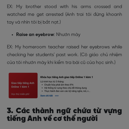
EX: My brother stood with his arms crossed and
watched me get arrested (Anh trai tôi đứng khoanh
tay và nhìn tôi bị bắt nạt.)
Raise an eyebrow
: Nhướn mày
EX: My homeroom teacher raised her eyebrows while
checking her students' past work. (Cô giáo chủ nhiệm
của tôi nhướn mày khi kiểm tra bài cũ của học sinh.)
3. Các thành ngữ chứa từ vựng
tiếng Anh về cơ thể người