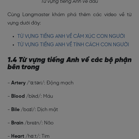
Từ vựng tiếng Anh về đầu
Cùng Langmaster khám phá thêm các video về từ
vựng dưới đây:
TỪ VỰNG TIẾNG ANH VỀ CẢM XÚC CON NGƯỜI
TỪ VỰNG TIẾNG ANH VỀ TÍNH CÁCH CON NGƯỜI
1.4 Từ vựng tiếng Anh về các bộ phận
bên trong
-
Artery
/‘ɑ:təri/: Động mạch
-
Blood
/blʌd/: Máu
-
Bile
/baɪl/: Dịch mật
-
Brain
/breɪn/: Não
-
Heart
/hɑːt/: Tim