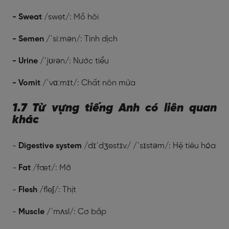
- Sweat
/swet/: Mồ hôi
- Semen
/ˈsiːmən/: Tinh dịch
- Urine
/ˈjʊrən/: Nước tiểu
- Vomit
/ˈvɑːmɪt/: Chất nôn mửa
1.7 Từ vựng tiếng Anh có liên quan
khác
-
Digestive system
/dɪˈdʒestɪv/ /ˈsɪstəm/: Hệ tiêu hóa
-
Fat
/fæt/: Mỡ
-
Flesh
/fleʃ/: Thịt
-
Muscle
/ˈmʌsl/: Cơ bắp