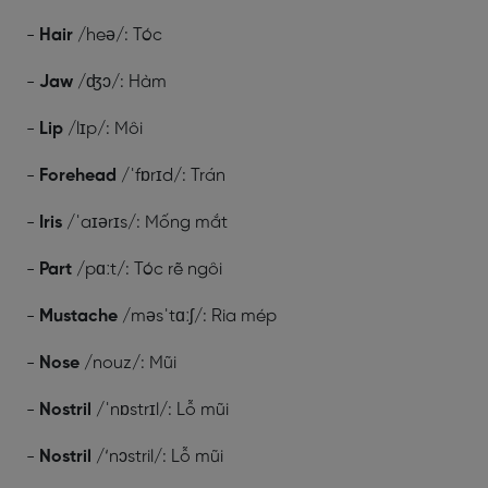
-
Hair
/heə/: Tóc
-
Jaw
/ʤɔ/: Hàm
-
Lip
/lɪp/: Môi
-
Forehead
/ˈfɒrɪd/: Trán
-
Iris
/ˈaɪərɪs/: Mống mắt
-
Part
/pɑːt/: Tóc rẽ ngôi
-
Mustache
/məsˈtɑːʃ/: Ria mép
-
Nose
/nouz/: Mũi
-
Nostril
/ˈnɒstrɪl/: Lỗ mũi
-
Nostril
/‘nɔstril/: Lỗ mũi