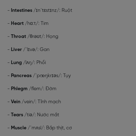
-
Intestines
/ɪnˈtɛstɪnz/: Ruột
-
Heart
/hɑːt/: Tim
-
Throat
/θrəʊt/: Họng
-
Liver
/ˈlɪvə/: Gan
-
Lung
/lʌŋ/: Phổi
-
Pancreas
/ˈpæŋkrɪəs/: Tụy
-
Phlegm
/flem/: Đờm
-
Vein
/vein/: Tĩnh mạch
-
Tears
/tiə/: Nước mắt
-
Muscle
/ˈmʌsl/: Bắp thịt, cơ