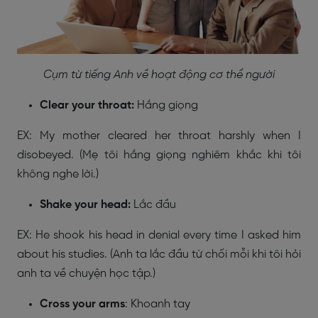
Cụm từ tiếng Anh về hoạt động cơ thể người
Clear your throat:
Hắng giọng
EX: My mother cleared her throat harshly when I
disobeyed. (Mẹ tôi hắng giọng nghiêm khắc khi tôi
không nghe lời.)
Shake your head:
Lắc đầu
EX: He shook his head in denial every time I asked him
about his studies. (Anh ta lắc đầu từ chối mỗi khi tôi hỏi
anh ta về chuyện học tập.)
Cross your arms
: Khoanh tay