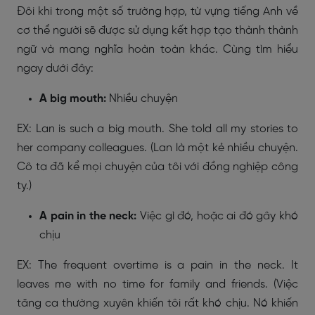
Đôi khi trong một số trường hợp, từ vựng tiếng Anh về
cơ thể người sẽ được sử dụng kết hợp tạo thành thành
ngữ và mang nghĩa hoàn toàn khác. Cùng tìm hiểu
ngay dưới đây:
A big mouth:
Nhiều chuyện
EX: Lan is such a big mouth. She told all my stories to
her company colleagues. (Lan là một kẻ nhiều chuyện.
Cô ta đã kể mọi chuyện của tôi với đồng nghiệp công
ty.)
A pain in the neck:
Việc gì đó, hoặc ai đó gây khó
chịu
EX: The frequent overtime is a pain in the neck. It
leaves me with no time for family and friends. (Việc
tăng ca thường xuyên khiến tôi rất khó chịu. Nó khiến