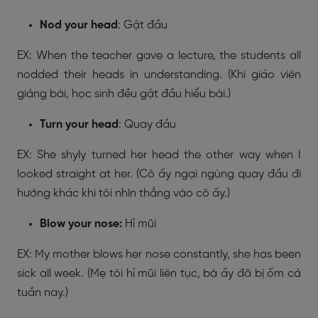
Nod your head
: Gật đầu
EX: When the teacher gave a lecture, the students all
nodded their heads in understanding. (Khi giáo viên
giảng bài, học sinh đều gật đầu hiểu bài.)
Turn your head
: Quay đầu
EX: She shyly turned her head the other way when I
looked straight at her. (Cô ấy ngại ngùng quay đầu đi
hướng khác khi tôi nhìn thẳng vào cô ấy.)
Blow your nose:
Hỉ mũi
EX: My mother blows her nose constantly, she has been
sick all week. (Mẹ tôi hỉ mũi liên tục, bà ấy đã bị ốm cả
tuần nay.)