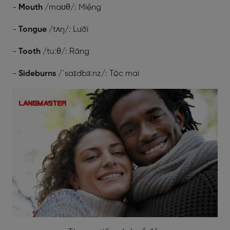
-
Mouth
/maʊθ/: Miệng
-
Tongue
/tʌŋ/: Lưỡi
-
Tooth
/tuːθ/: Răng
-
Sideburns
/ˈsaɪdbɜːnz/: Tóc mai