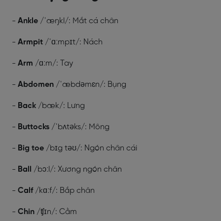
-
Ankle
/ˈæŋkl/: Mắt cá chân
-
Armpit
/ˈɑːmpɪt/: Nách
-
Arm
/ɑːm/: Tay
-
Abdomen
/ˈæbdəmɛn/: Bụng
-
Back
/bæk/: Lưng
-
Buttocks
/ˈbʌtəks/: Mông
-
Big toe
/bɪg təʊ/: Ngón chân cái
-
Ball
/bɔːl/: Xương ngón chân
-
Calf
/kɑːf/: Bắp chân
-
Chin
/ʧɪn/: Cằm