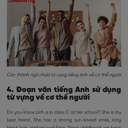
Các thành ngữ chứa từ vựng tiếng Anh về cơ thể người
4. Đoạn văn tiếng Anh sử dụng
từ vựng về cơ thể người
Do you know Linh is in class C at her school? She is my
best friend. She has a strong sun-kissed smile, long
black hair, and an oval face. Since childhood, we have