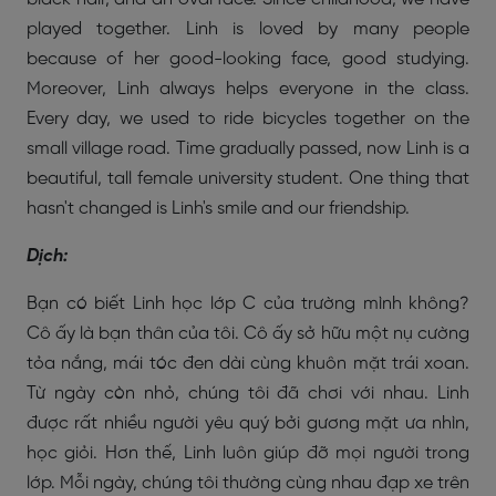
played together. Linh is loved by many people
because of her good-looking face, good studying.
Moreover, Linh always helps everyone in the class.
Every day, we used to ride bicycles together on the
small village road. Time gradually passed, now Linh is a
beautiful, tall female university student. One thing that
hasn't changed is Linh's smile and our friendship.
Dịch:
Bạn có biết Linh học lớp C của trường mình không?
Cô ấy là bạn thân của tôi. Cô ấy sở hữu một nụ cường
tỏa nắng, mái tóc đen dài cùng khuôn mặt trái xoan.
Từ ngày còn nhỏ, chúng tôi đã chơi với nhau. Linh
được rất nhiều người yêu quý bởi gương mặt ưa nhìn,
học giỏi. Hơn thế, Linh luôn giúp đỡ mọi người trong
lớp. Mỗi ngày, chúng tôi thường cùng nhau đạp xe trên