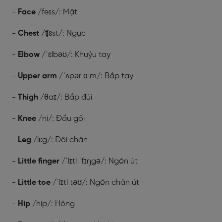
-
Face
/feɪs/: Mặt
-
Chest
/ʧɛst/: Ngực
-
Elbow
/ˈɛlbəʊ/: Khuỷu tay
-
Upper arm
/ˈʌpər ɑːm/: Bắp tay
-
Thigh
/θaɪ/: Bắp đùi
-
Knee
/ni/: Đầu gối
-
Leg
/lɛg/: Đôi chân
-
Little finger
/ˈlɪtl ˈfɪŋgə/: Ngón út
-
Little toe
/ˈlɪtl təʊ/: Ngón chân út
-
Hip
/hip/: Hông