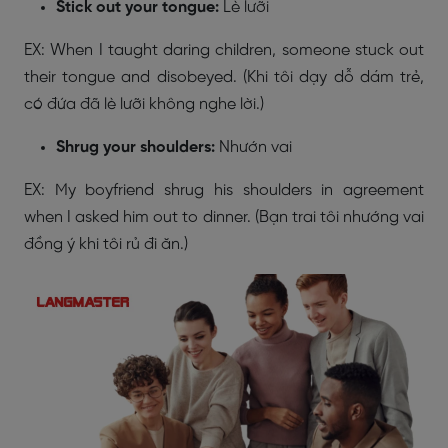
Stick out your tongue:
Lè lưỡi
EX: When I taught daring children, someone stuck out
their tongue and disobeyed. (Khi tôi dạy dỗ dám trẻ,
có đứa đã lè lưỡi không nghe lời.)
Shrug your shoulders:
Nhướn vai
EX: My boyfriend shrug his shoulders in agreement
when I asked him out to dinner. (Bạn trai tôi nhướng vai
đồng ý khi tôi rủ đi ăn.)