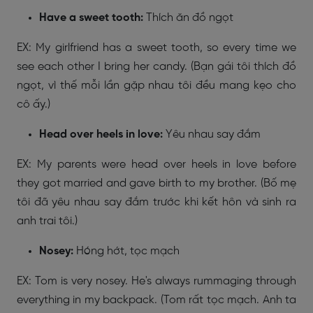
Have a sweet tooth:
Thích ăn đồ ngọt
EX: My girlfriend has a sweet tooth, so every time we
see each other I bring her candy. (Bạn gái tôi thích đồ
ngọt, vì thế mỗi lần gặp nhau tôi đều mang kẹo cho
cô ấy.)
Head over heels in love:
Yêu nhau say đắm
EX: My parents were head over heels in love before
they got married and gave birth to my brother. (Bố mẹ
tôi đã yêu nhau say đắm trước khi kết hôn và sinh ra
anh trai tôi.)
Nosey:
Hóng hớt, tọc mạch
EX: Tom is very nosey. He's always rummaging through
everything in my backpack. (Tom rất tọc mạch. Anh ta