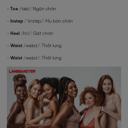
-
Toe
/təʊ/: Ngón chân
-
Instep
/ˈɪnstɛp/: Mu bàn chân
-
Heel
/hiːl/: Gót chân
-
Waist
/weɪst/: Thắt lưng
-
Waist
/weɪst/: Thắt lưng