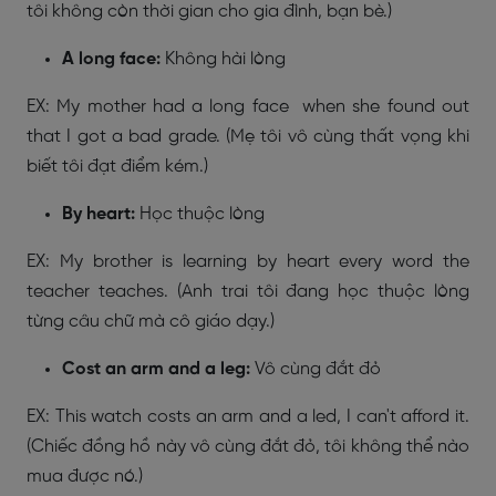
tôi không còn thời gian cho gia đình, bạn bè.)
A long face:
Không hài lòng
EX: My mother had a long face when she found out
that I got a bad grade. (Mẹ tôi vô cùng thất vọng khi
biết tôi đạt điểm kém.)
By heart:
Học thuộc lòng
EX: My brother is learning by heart every word the
teacher teaches. (Anh trai tôi đang học thuộc lòng
từng câu chữ mà cô giáo dạy.)
Cost an arm and a leg:
Vô cùng đắt đỏ
EX: This watch costs an arm and a led, I can't afford it.
(Chiếc đồng hồ này vô cùng đắt đỏ, tôi không thể nào
mua được nó.)