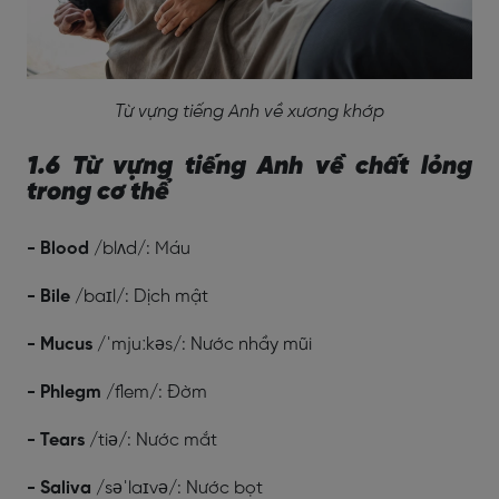
Từ vựng tiếng Anh về xương khớp
1.6 Từ vựng tiếng Anh về chất lỏng
trong cơ thể
- Blood
/blʌd/: Máu
- Bile
/baɪl/: Dịch mật
- Mucus
/ˈmjuːkəs/: Nước nhầy mũi
- Phlegm
/flem/: Đờm
- Tears
/tiə/: Nước mắt
- Saliva
/səˈlaɪvə/: Nước bọt