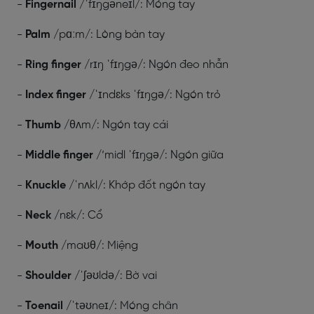
-
Fingernail
/ˈfɪŋgəneɪl/: Móng tay
-
Palm
/pɑːm/: Lòng bàn tay
-
Ring finger
/rɪŋ ˈfɪŋgə/: Ngón đeo nhẫn
-
Index finger
/ˈɪndɛks ˈfɪŋgə/: Ngón trỏ
-
Thumb
/θʌm/: Ngón tay cái
-
Middle finger
/‘midl ˈfɪŋgə/: Ngón giữa
-
Knuckle
/ˈnʌkl/: Khớp đốt ngón tay
-
Neck
/nɛk/: Cổ
-
Mouth
/maʊθ/: Miệng
-
Shoulder
/ˈʃəʊldə/: Bờ vai
-
Toenail
/ˈtəʊneɪ/: Móng chân