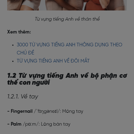
Từ vựng tiếng Anh về thân thể
Xem thêm:
3000 TỪ VỰNG TIẾNG ANH THÔNG DỤNG THEO
CHỦ ĐỀ
TỪ VỰNG TIẾNG ANH VỀ ĐÔI MẮT
1.2 Từ vựng tiếng Anh về bộ phận cơ
thể con người
1.2.1. Về tay
- Fingernail
/ˈfɪŋgəneɪl/: Móng tay
- Palm
/pɑːm/: Lòng bàn tay