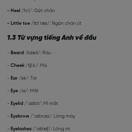
- Heel
/hiːl/: Gót chân
- Little toe
/lɪtl təʊ/: Ngón chân út
1.3 Từ vựng tiếng Anh về đầu
-
Beard
/bɪəd/: Râu
-
Cheek
/tʃi:k/: Má
-
Ear
/ɪə/: Tai
-
Eye
/ai/: Mắt
-
Eyelid
/ˈaɪlɪd/: Mí mắt
-
Eyebrow
/ˈaɪbraʊ/: Lông mày
-
Eyelashes
/ˈaɪlæʃ/: Lông mi