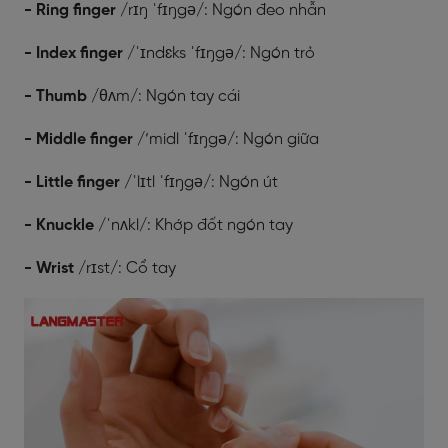
- Ring finger
/rɪŋ ˈfɪŋgə/: Ngón đeo nhẫn
- Index finger
/ˈɪndɛks ˈfɪŋgə/: Ngón trỏ
- Thumb
/θʌm/: Ngón tay cái
- Middle finger
/‘midl ˈfɪŋgə/: Ngón giữa
- Little finger
/ˈlɪtl ˈfɪŋgə/: Ngón út
- Knuckle
/ˈnʌkl/: Khớp đốt ngón tay
- Wrist
/rɪst/: Cổ tay