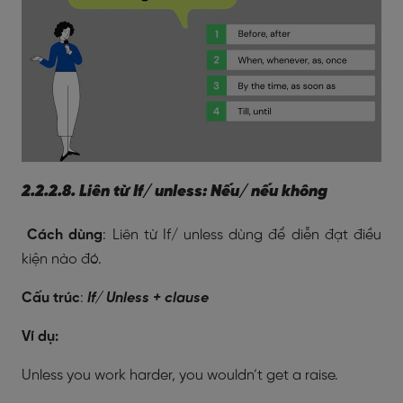
2.2.2.8. Liên từ If/ unless: Nếu/ nếu không
Cách dùng
: Liên từ If/ unless dùng để diễn đạt điều
kiện nào đó.
Cấu trúc
:
If/ Unless + clause
Ví dụ:
Unless you work harder, you wouldn’t get a raise.