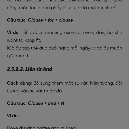
đó. Nó được dùng như because. For luôn đứng ở giữa
câu, trước for là dấu phẩy là sau for là một mệnh đề.
Cấu trúc
:
Clause + for + clause
Ví dụ
: She does morning exercise every day,
for
she
want to keep fit.
(Cô ấy tập thể dục buổi sáng mỗi ngày, vì cô ấy muốn
giữ dáng.)
2.3.2.2. Liên từ And
Cách dùng
: Bổ sung thêm một sự vật, hiện tượng, đối
tượng vào sự vật trước đó.
Cấu trúc
:
Clause + and + N
Ví dụ:
I love drinking coffee and milktea.