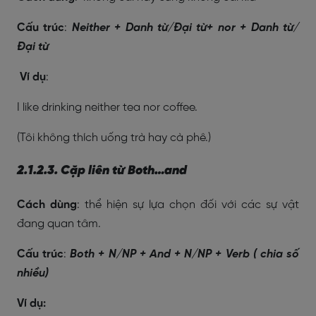
Cấu trúc
:
Neither + Danh từ/Đại từ+ nor + Danh từ/
Đại từ
Ví dụ
:
I like drinking neither tea nor coffee.
(Tôi không thích uống trà hay cà phê.)
2.1.2.3. Cặp liên từ Both…and
Cách dùng
: thể hiện sự lựa chọn đối với các sự vật
đang quan tâm.
Cấu trúc
:
Both + N/NP + And + N/NP + Verb ( chia số
nhiều)
Ví dụ: