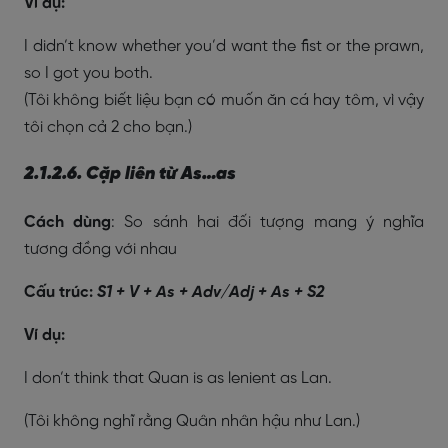
Ví dụ:
I didn’t know whether you’d want the fist or the prawn,
so I got you both.
(Tôi không biết liệu bạn có muốn ăn cá hay tôm, vì vậy
tôi chọn cả 2 cho bạn.)
2.1.2.6. Cặp liên từ As…as
Cách dùng
: So sánh hai đối tượng mang ý nghĩa
tương đồng với nhau
Cấu trúc:
S1 + V + As + Adv/Adj + As + S2
Ví dụ:
I don’t think that Quan is as lenient as Lan.
(Tôi không nghĩ rằng Quân nhân hậu như Lan.)