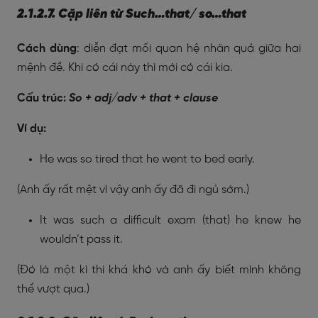
2.1.2.7. Cặp liên từ Such…that/ so…that
Cách dùng
: diễn đạt mối quan hệ nhân quả giữa hai
mệnh đề. Khi có cái này thì mới có cái kia.
Cấu trúc:
So + adj/adv + that + clause
Ví dụ:
He was so tired that he went to bed early.
(Anh ấy rất mệt vì vậy anh ấy đã đi ngủ sớm.)
It was such a difficult exam (that) he knew he
wouldn’t pass it.
(Đó là một kì thi khá khó và anh ấy biết mình không
thể vượt qua.)