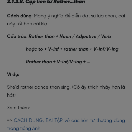
2.1.2.8. Cặp liên từ Rather…than
Cách dùng
: Mang ý nghĩa để diễn đạt sự lựa chọn, cái
này tốt hơn cái kia.
Cấu trúc
:
Rather than + Noun / Adjective / Verb
hoặc to + V-inf + rather than + V-inf/V-ing
Rather than + V-inf/V-ing + …
Ví dụ:
She’d rather dance than sing. (Cô ấy thích nhảy hơn là
hát)
Xem thêm:
=>
CÁCH DÙNG, BÀI TẬP về các liên từ thường dùng
trong tiếng Anh