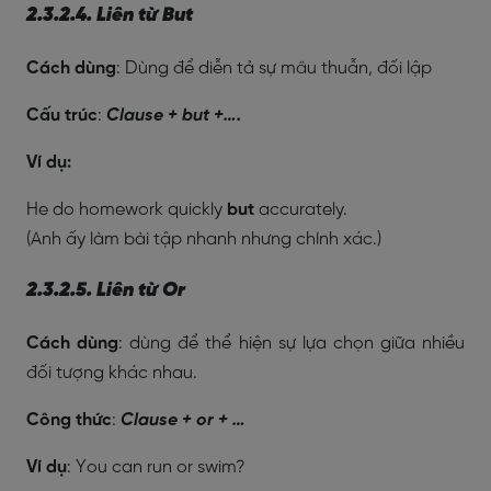
2.3.2.4. Liên từ But
Cách dùng
: Dùng để diễn tả sự mâu thuẫn, đối lập
Cấu trúc
:
Clause + but +….
Ví dụ:
He do homework quickly
but
accurately.
(Anh ấy làm bài tập nhanh nhưng chính xác.)
2.3.2.5. Liên từ Or
Cách dùng
: dùng để thể hiện sự lựa chọn giữa nhiều
đối tượng khác nhau.
Công thức
:
Clause + or + …
Ví dụ
: You can run or swim?