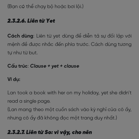
(Bạn có thể chạy bộ hoặc bơi lội.)
2.3.2.6. Liên từ Yet
Cách dùng
: Liên từ yet dùng để diễn tả sự đối lập với
mệnh đề được nhắc đến phía trước. Cách dùng tương
tự như từ but.
Cấu trúc
:
Clause + yet + clause
Ví dụ:
Lan took a book with her on my holiday, yet she didn’t
read a single page.
(Lan mang theo một cuốn sách vào kỳ nghỉ của cô ấy,
nhưng cô ấy đã không đọc một trang duy nhất.)
2.3.2.7. Liên từ So: vì vậy, cho nên