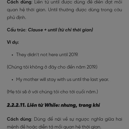
Cách dùng
: Liên từ until được dùng để diễn đạt mối
quan hệ thời gian. Until thường được dùng trong câu
phủ định.
Cấu trúc
:
Clause + until (từ chỉ thời gian)
Ví dụ:
They didn’t not here until 2019.
(Chúng tôi không ở đây cho đến năm 2019.)
My mother will stay with us until the last year.
(Mẹ tôi sẽ ở với chúng tôi cho tới cuối năm.)
2.2.2.11. Liên từ While: nhưng, trong khi
Cách dùng
: Dùng để nói về sự ngược nghĩa giữa hai
mệnh đề hoặc diễn tả mối quan hệ thời gian.