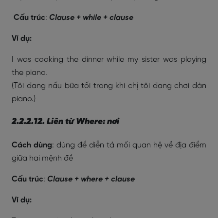
Cấu trúc
:
Clause + while + clause
Ví dụ:
I was cooking the dinner while my sister was playing
the piano.
(Tôi đang nấu bữa tối trong khi chị tôi đang chơi đàn
piano.)
2.2.2.12. Liên từ Where: nơi
Cách dùng
: dùng để diễn tả mối quan hệ về địa điểm
giữa hai mệnh đề
Cấu trúc
:
Clause + where + clause
Ví dụ: