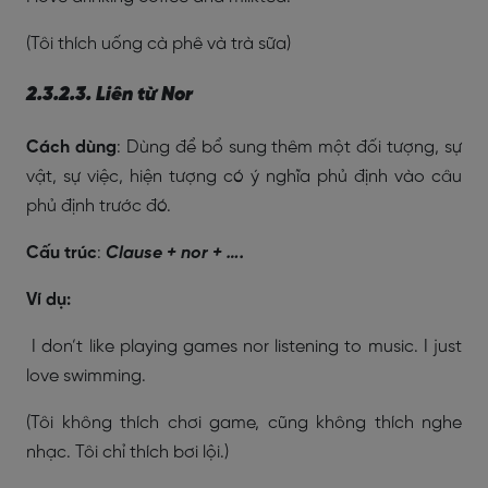
(Tôi thích uống cà phê và trà sữa)
2.3.2.3. Liên từ Nor
Cách dùng
: Dùng để bổ sung thêm một đối tượng, sự
vật, sự việc, hiện tượng có ý nghĩa phủ định vào câu
phủ định trước đó.
Cấu trúc
:
Clause + nor + ….
Ví dụ:
I don’t like playing games nor listening to music. I just
love swimming.
(Tôi không thích chơi game, cũng không thích nghe
nhạc. Tôi chỉ thích bơi lội.)