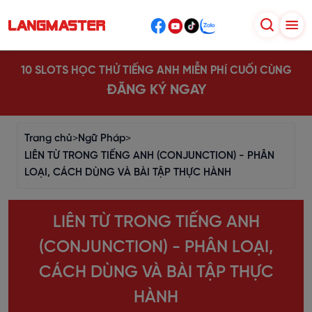
10 SLOTS HỌC THỬ TIẾNG ANH MIỄN PHÍ CUỐI CÙNG
ĐĂNG KÝ NGAY
Trang chủ
>
Ngữ Pháp
>
LIÊN TỪ TRONG TIẾNG ANH (CONJUNCTION) - PHÂN
LOẠI, CÁCH DÙNG VÀ BÀI TẬP THỰC HÀNH
LIÊN TỪ TRONG TIẾNG ANH
(CONJUNCTION) - PHÂN LOẠI,
CÁCH DÙNG VÀ BÀI TẬP THỰC
HÀNH