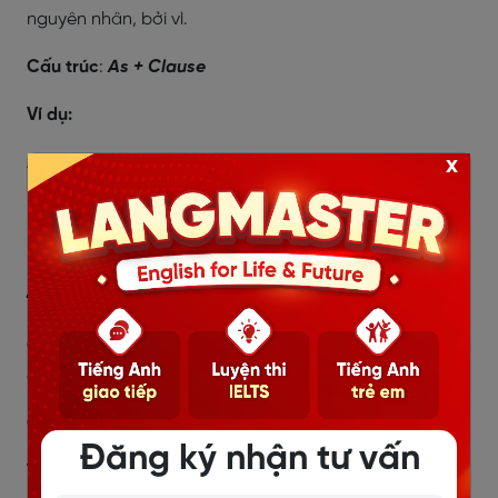
nguyên nhân, bởi vì.
Cấu trúc
:
As + Clause
Ví dụ:
As this is the first time you are here, let me help you.
x
(Vì đây là lần đầu tiên bạn đến đây, hãy để tôi giúp đỡ
bạn.)
2.2.2.4. Liên từ As long as: miễn là
Cách dùng
: Liên từ as long as được dùng để diễn tả
điều kiện
Cấu trúc
:
As long as clause
Đăng ký nhận tư vấn
Ví dụ: