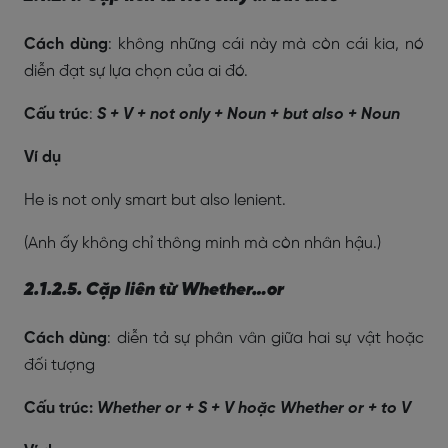
Cách dùng
: không những cái này mà còn cái kia, nó
diễn đạt sự lựa chọn của ai đó.
Cấu trúc
:
S + V + not only + Noun + but also + Noun
Ví dụ
He is not only smart but also lenient.
(Anh ấy không chỉ thông minh mà còn nhân hậu.)
2.1.2.5. Cặp liên từ Whether…or
Cách dùng
: diễn tả sự phân vân giữa hai sự vật hoặc
đối tượng
Cấu trúc:
Whether or + S + V hoặc Whether or + to V