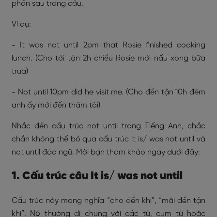
phần sau trong câu.
Ví dụ:
- It was not until 2pm that Rosie finished cooking
lunch. (Cho tới tận 2h chiều Rosie mới nấu xong bữa
trưa)
- Not until 10pm did he visit me. (Cho đến tận 10h đêm
anh ấy mới đến thăm tôi)
Nhắc đến cấu trúc not until trong Tiếng Anh, chắc
chắn không thể bỏ qua cấu trúc it is/ was not until và
not until đảo ngữ. Mời bạn tham khảo ngay dưới đây:
1. Cấu trúc câu It is/ was not until
Cấu trúc này mang nghĩa “cho đến khi”, “mãi đến tận
khi”. Nó thường đi chung với các từ, cụm từ hoặc