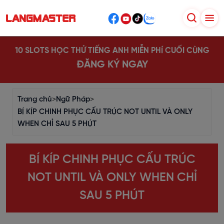
10 SLOTS HỌC THỬ TIẾNG ANH MIỄN PHÍ CUỐI CÙNG
ĐĂNG KÝ NGAY
Trang chủ
>
Ngữ Pháp
>
BÍ KÍP CHINH PHỤC CẤU TRÚC NOT UNTIL VÀ ONLY
WHEN CHỈ SAU 5 PHÚT
BÍ KÍP CHINH PHỤC CẤU TRÚC
NOT UNTIL VÀ ONLY WHEN CHỈ
SAU 5 PHÚT