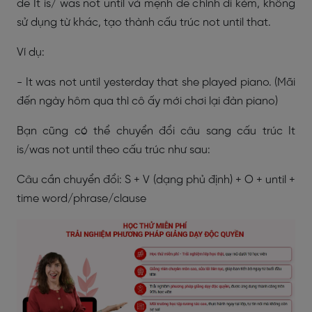
đề It is/ was not until và mệnh đề chính đi kèm, không
sử dụng từ khác, tạo thành cấu trúc not until that.
Ví dụ:
- It was not until yesterday that she played piano. (Mãi
đến ngày hôm qua thì cô ấy mới chơi lại đàn piano)
Bạn cũng có thể chuyển đổi câu sang cấu trúc It
is/was not until theo cấu trúc như sau:
Câu cần chuyển đổi: S + V (dạng phủ định) + O + until +
time word/phrase/clause