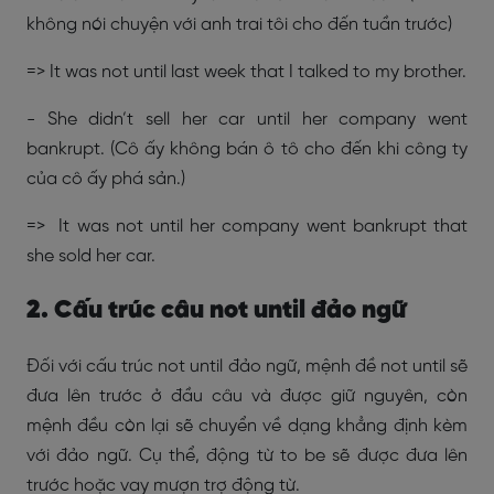
không nói chuyện với anh trai tôi cho đến tuần trước)
=> It was not until last week that I talked to my brother.
- She didn’t sell her car until her company went
bankrupt. (Cô ấy không bán ô tô cho đến khi công ty
của cô ấy phá sản.)
=> It was not until her company went bankrupt that
she sold her car.
2. Cấu trúc câu not until đảo ngữ
Đối với cấu trúc not until đảo ngữ, mệnh đề not until sẽ
đưa lên trước ở đầu câu và được giữ nguyên, còn
mệnh đều còn lại sẽ chuyển về dạng khẳng định kèm
với đảo ngữ. Cụ thể, động từ to be sẽ được đưa lên
trước hoặc vay mượn trợ động từ.