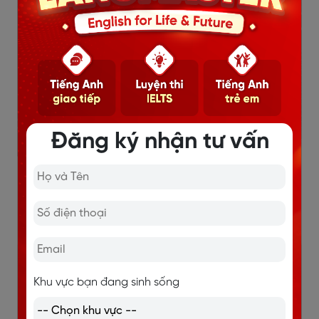
TÁC GIẢ: MS. NGUYỄN THỊ NGỌC LINH
IELTS 7.5
Cử nhân Ngôn Ngữ Anh - Học viện Ngoại Giao
Đăng ký nhận tư vấn
5 năm kinh nghiệm giảng tiếng Anh
Nội Dung Hot
Khu vực bạn đang sinh sống