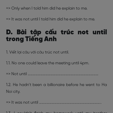
=> Only when I told him did he explain to me.
=> It was not until I told him did he explain to me.
D. Bài tập cấu trúc not until
trong Tiếng Anh
1. Viết lại câu với câu trúc not until.
1.1. No one could leave the meeting until 4pm.
=> Not until …………………………………………………………………………
1.2. He hadn’t been a billionaire before he went to Ha
Noi city.
=> It was not until ………………………………………………………………..