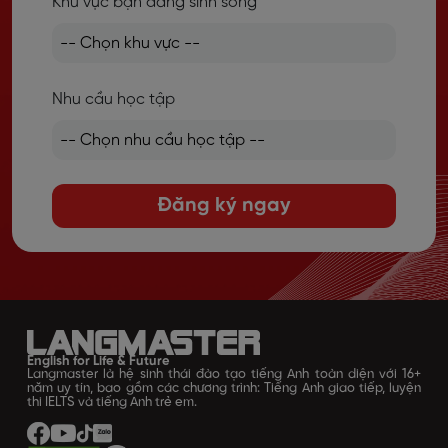
Khu vực bạn đang sinh sống
Nhu cầu học tập
Đăng ký ngay
English for Life & Future
Langmaster là hệ sinh thái đào tạo tiếng Anh toàn diện với 16+
năm uy tín, bao gồm các chương trình: Tiếng Anh giao tiếp, luyện
thi IELTS và tiếng Anh trẻ em.