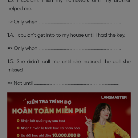
1.3. I couldn't finish my homework until my brother
helped me.
=> Only when ……………………………………………………………………..
1.4. I couldn’t get into to my house until I had the key.
=> Only when ……………………………………………………………………..
1.5. She didn’t call me until she noticed the call she
missed
=> Not until ………………………………………………………………………..