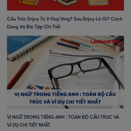
Cấu Trúc Enjoy To V Hay Ving? Sau Enjoy Là Gì? Cách
Dùng Và Bài Tập Chi Tiết
VỊ NGỮ TRONG TIẾNG ANH : TOÀN BỘ CẤU TRÚC VÀ
VÍ DỤ CHI TIẾT NHẤT