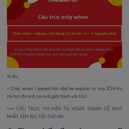
Ví dụ:
- Only when I asked him did he explain to me. (Chỉ khi
tôi hỏi thì anh ta mới giải thích với tôi.)
=>>
CẤU TRÚC THÌ HIỆN TẠI HOÀN THÀNH DỄ NHỚ
NHẤT, KÈM BÀI TẬP, ĐÁP ÁN