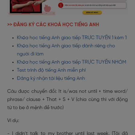
>> ĐĂNG KÝ CÁC KHOÁ HỌC TIẾNG ANH
Khóa học tiếng Anh giao tiếp TRỰC TUYẾN 1 kèm 1
Khóa học tiếng Anh giao tiếp dành riêng cho
người đi làm
Khóa học tiếng Anh giao tiếp TRỰC TUYẾN NHÓM
Test trình độ tiếng Anh miễn phí
Đăng ký nhận tài liệu tiếng Anh
Câu được chuyển đổi: It is/was not until + time word/
phrase/ clause + That + S + V (chia cùng thì với động
từ to be ở mệnh đề trước)
Ví dụ:
- I didn’t talk to my brother until last week. (Tôi đã