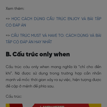
Xem thêm:
=>
HỌC CÁCH DÙNG CẤU TRÚC ENJOY VÀ BÀI TẬP
CÓ ĐÁP ÁN
=>
CẤU TRÚC MUST VÀ HAVE TO: CÁCH DÙNG VÀ BÀI
TẬP CÓ ĐÁP ÁN HAY NHẤT
B. Cấu trúc only when
Cấu trúc câu only when mang nghĩa là “chỉ cho đến
khi”. Nó được sử dụng trong trường hợp cần nhấn
mạnh về mốc thời gian xảy ra sự việc, hiện tượng được
đề cập ở mệnh đề phía sau.
Cấu trúc: