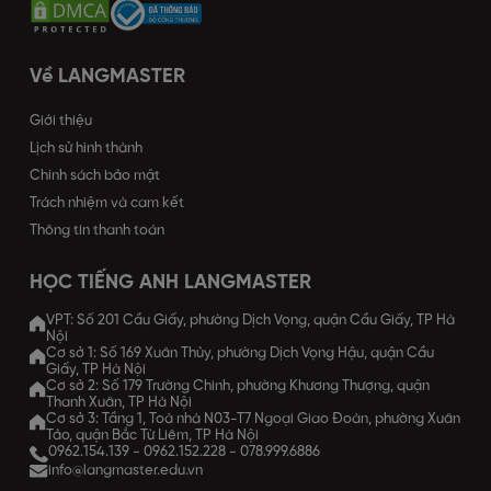
Về LANGMASTER
Giới thiệu
Lịch sử hình thành
Chính sách bảo mật
Trách nhiệm và cam kết
Thông tin thanh toán
HỌC TIẾNG ANH LANGMASTER
VPT: Số 201 Cầu Giấy, phường Dịch Vọng, quận Cầu Giấy, TP Hà
Nội
Cơ sở 1: Số 169 Xuân Thủy, phường Dịch Vọng Hậu, quận Cầu
Giấy, TP Hà Nội
Cơ sở 2: Số 179 Trường Chinh, phường Khương Thượng, quận
Thanh Xuân, TP Hà Nội
Cơ sở 3: Tầng 1, Toà nhà N03-T7 Ngoại Giao Đoàn, phường Xuân
Tảo, quận Bắc Từ Liêm, TP Hà Nội
0962.154.139
-
0962.152.228
-
078.999.6886
info@langmaster.edu.vn