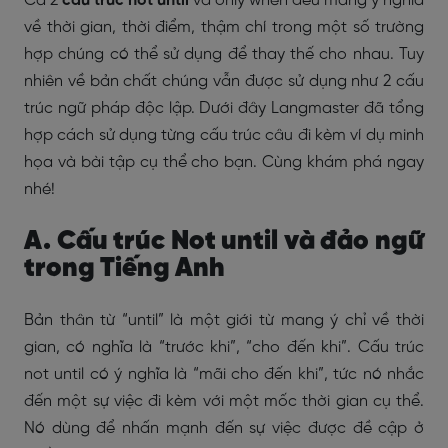
Cả 2
cấu trúc not until
và only when đều mang ý nghĩa
về thời gian, thời điểm, thậm chí trong một số trường
hợp chúng có thể sử dụng để thay thế cho nhau. Tuy
nhiên về bản chất chúng vẫn được sử dụng như 2 cấu
trúc ngữ pháp độc lập. Dưới đây Langmaster đã tổng
hợp cách sử dụng từng cấu trúc câu đi kèm ví dụ minh
họa và bài tập cụ thể cho bạn. Cùng khám phá ngay
nhé!
A. Cấu trúc Not until và đảo ngữ
trong Tiếng Anh
Bản thân từ “until” là một giới từ mang ý chỉ về thời
gian, có nghĩa là “trước khi”, “cho đến khi”. Cấu trúc
not until có ý nghĩa là “mãi cho đến khi”, tức nó nhắc
đến một sự việc đi kèm với một mốc thời gian cụ thể.
Nó dùng để nhấn mạnh đến sự việc được đề cập ở