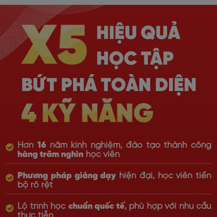
Hơn
16
năm kinh nghiệm, đào tạo thành công
hàng trăm nghìn
học viên
Phương pháp giảng dạy
hiện đại, học viên tiến
bộ rõ rệt
Lộ trình học
chuẩn quốc tế
, phù hợp với nhu cầu
thực tiễn