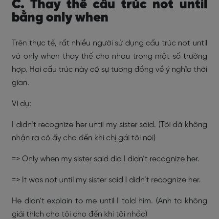
C. Thay thế cấu trúc not until
bằng only when
Trên thực tế, rất nhiều người sử dụng cấu trúc not until
và only when thay thế cho nhau trong một số trường
hợp. Hai cấu trúc này có sự tương đồng về ý nghĩa thời
gian.
Ví dụ:
I didn’t recognize her until my sister said. (Tôi đã không
nhận ra cô ấy cho đến khi chị gái tôi nói)
=> Only when my sister said did I didn’t recognize her.
=> It was not until my sister said I didn’t recognize her.
He didn’t explain to me until I told him. (Anh ta không
giải thích cho tôi cho đến khi tôi nhắc)