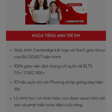
KHÓA TIẾNG ANH TRẺ EM
Giáo trình Cambridge kết hợp với Sách giáo khoa
của Bộ GD&ĐT hiện hành
100% giáo viên đạt chứng chỉ quốc tế IELTS
7.0+/TOEIC 900+
X3 hiệu quả với các Phương pháp giảng dạy hiện
đại
Lộ trình học cá nhân hóa, con được quan tâm sát
sao và phát triển toàn diện 4 kỹ năng