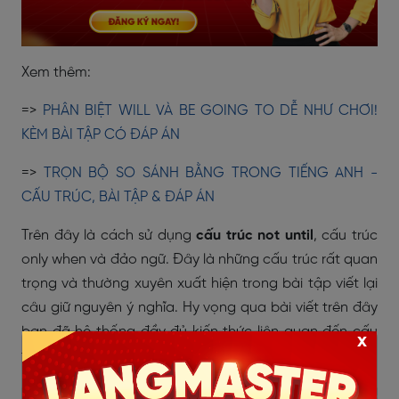
Xem thêm:
=>
PHÂN BIỆT WILL VÀ BE GOING TO DỄ NHƯ CHƠI!
KÈM BÀI TẬP CÓ ĐÁP ÁN
=>
TRỌN BỘ SO SÁNH BẰNG TRONG TIẾNG ANH -
CẤU TRÚC, BÀI TẬP & ĐÁP ÁN
Trên đây là cách sử dụng
cấu trúc not until
, cấu trúc
only when và đảo ngữ. Đây là những cấu trúc rất quan
trọng và thường xuyên xuất hiện trong bài tập viết lại
câu giữ nguyên ý nghĩa. Hy vọng qua bài viết trên đây
bạn đã hệ thống đầy đủ kiến thức liên quan đến cấu
x
trúc ngữ pháp đặc biệt này.