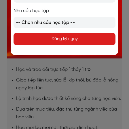
Nhu cầu học tập
Đăng ký ngay
KHÓA TIẾNG ANH GIAO TIẾP 1 KÈM 1
Học và trao đổi trực tiếp 1 thầy 1 trò.
Giao tiếp liên tục, sửa lỗi kịp thời, bù đắp lỗ hổng
ngay lập tức.
Lộ trình học được thiết kế riêng cho từng học viên.
Dựa trên mục tiêu, đặc thù từng ngành việc của
học viên.
Học mọi lúc mọi nơi, thời gian linh hoạt.