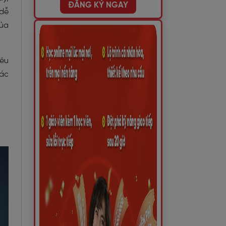
ĐĂNG KÝ NGAY
 dễ
của
iêu
xác