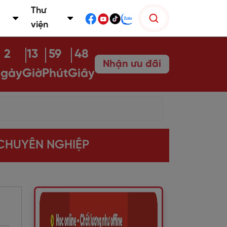
Thư
viện
2
13
59
47
Nhận ưu đãi
gày
Giờ
Phút
Giây
 CHUYÊN NGHIỆP