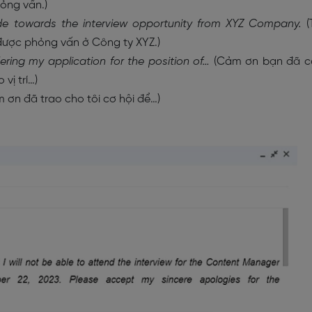
ỏng vấn.)
ude towards the interview opportunity from XYZ Company.
(
 được phỏng vấn ở Công ty XYZ.)
dering my application for the position of…
(Cảm ơn bạn đã c
vị trí…)
 ơn đã trao cho tôi cơ hội để…)