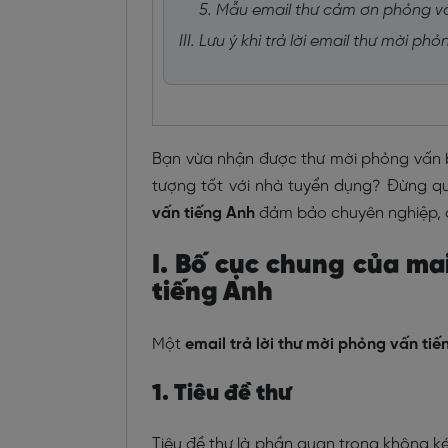
5. Mẫu email thư cảm ơn phỏng v
III. Lưu ý khi trả lời email thư mời ph
Bạn vừa nhận được thư mời phỏng vấn bằ
tượng tốt với nhà tuyển dụng? Đừng qu
vấn tiếng Anh
đảm bảo chuyên nghiệp, ch
I. Bố cục chung của ma
tiếng Anh
Một
email trả lời thư mời phỏng vấn tiế
1. Tiêu đề thư
Tiêu đề thư là phần quan trọng không ké