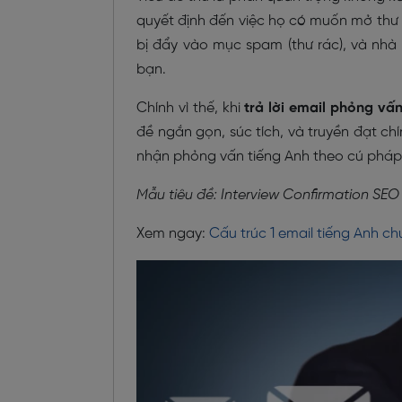
quyết định đến việc họ có muốn mở thư 
bị đẩy vào mục spam (thư rác), và nhà 
bạn.
Chính vì thế, khi
trả lời email phỏng vấ
đề ngắn gọn, súc tích, và truyền đạt chí
nhận phỏng vấn tiếng Anh theo cú pháp
Mẫu tiêu đề: Interview Confirmation SEO
Xem ngay:
Cấu trúc 1 email tiếng Anh c