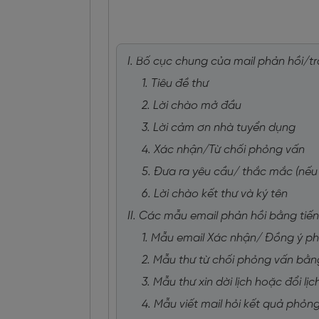
I. Bố cục chung của mail phản hồi/tr
1. Tiêu đề thư
2. Lời chào mở đầu
3. Lời cảm ơn nhà tuyển dụng
4. Xác nhận/Từ chối phỏng vấn
5. Đưa ra yêu cầu/ thắc mắc (nếu
6. Lời chào kết thư và ký tên
II. Các mẫu email phản hồi bằng tiế
1. Mẫu email Xác nhận/ Đồng ý p
2. Mẫu thư từ chối phỏng vấn bằn
3. Mẫu thư xin dời lịch hoặc đổi l
4. Mẫu viết mail hỏi kết quả phỏn