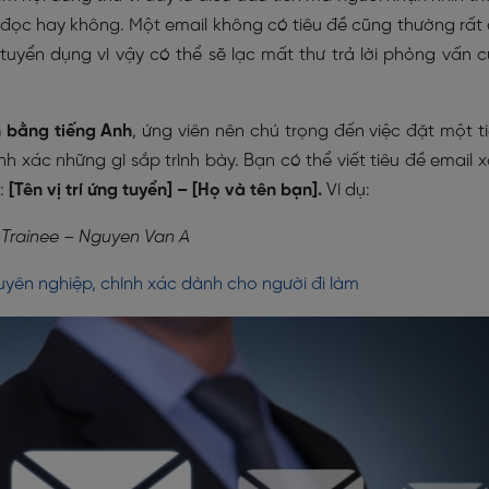
đọc hay không. Một email không có tiêu đề cũng thường rất
tuyển dụng vì vậy có thể sẽ lạc mất thư trả lời phỏng vấn 
n bằng tiếng Anh
, ứng viên nên chú trọng đến việc đặt một t
nh xác những gì sắp trình bày. Bạn có thể viết tiêu đề email 
:
[Tên vị trí ứng tuyển] – [Họ và tên bạn].
Ví dụ:
 Trainee – Nguyen Van A
huyên nghiệp, chính xác dành cho người đi làm