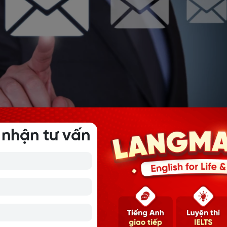
 nhận tư vấn
có lời chào hỏi ở đầu thư. Thông thường, trong email mời t
 kèm theo chức danh. Bạn nên lưu ý điểm này để chào hỏi t