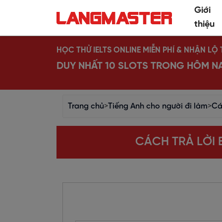
Giới
thiệu
HỌC THỬ IELTS ONLINE MIỄN PHÍ & NHẬN L
DUY NHẤT 10 SLOTS TRONG HÔM N
Trang chủ
>
Tiếng Anh cho người đi làm
>
Cá
CÁCH TRẢ LỜI 