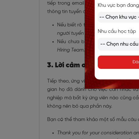
tiếp trong email trả lời. Điều đó sẽ 
Khu vực bạn đang
thông tin tuyển dụng.
Nếu biết rõ tên, chức danh của nhà
Nhu cầu học tập
người tuyển dụng] + [Chức vụ] + [Tên
Nếu chưa biết chính xác thông tin
Hiring Team/To whom it may concern
Đă
3. Lời cảm ơn nhà tuyển dụ
Tiếp theo, ứng viên nên gửi lời cảm ơn đ
gian họ đã dành cho việc cân nhắc và
nghiệp mà bất kỳ ứng viên nào cũng cầ
không nên bỏ qua phần này.
Bạn có thể tham khảo một số mẫu câu 
Thank you for your consideration an