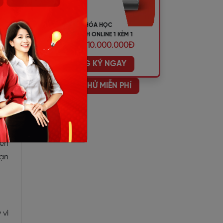
mọi
KHÓA HỌC
TIẾNG ANH ONLINE 1 KÈM 1
Tên
ƯU ĐÃI 10.000.000Đ
ĐĂNG KÝ NGAY
ar
HỌC THỬ MIỄN PHÍ
hời
yên
bạn
 vì