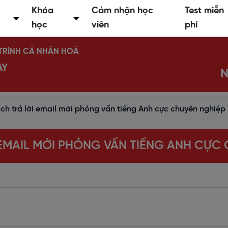
Khóa
Cảm nhận học
Test miễn
học
viên
phí
Ộ TRÌNH CÁ NHÂN HOÁ
AY
N
ch trả lời email mời phỏng vấn tiếng Anh cực chuyên nghiệp
EMAIL MỜI PHỎNG VẤN TIẾNG ANH CỰC