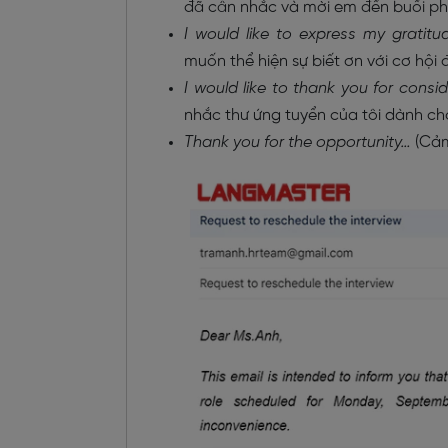
đã cân nhắc và mời em đến buổi ph
I would like to express my gratit
muốn thể hiện sự biết ơn với cơ hội
I would like to thank you for consi
nhắc thư ứng tuyển của tôi dành cho 
Thank you for the opportunity…
(Cảm