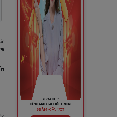
 ấn
ỏng
ấn
KHÓA HỌC
TIẾNG ANH GIAO TIẾP ONLINE
GIẢM ĐẾN 20%
ấy,