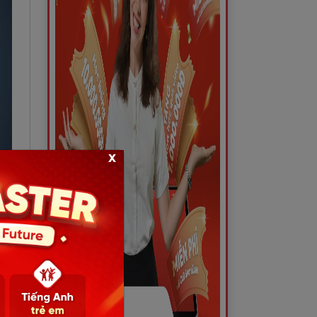
x
ham
rực