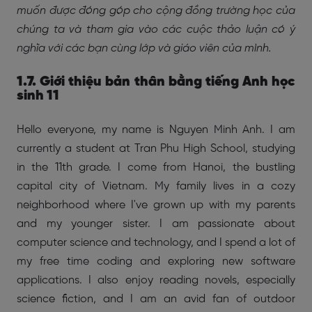
muốn được đóng góp cho cộng đồng trường học của
chúng ta và tham gia vào các cuộc thảo luận có ý
nghĩa với các bạn cùng lớp và giáo viên của mình.
1.7. Giới thiệu bản thân bằng tiếng Anh học
sinh 11
Hello everyone, my name is Nguyen Minh Anh. I am
currently a student at Tran Phu High School, studying
in the 11th grade. I come from Hanoi, the bustling
capital city of Vietnam. My family lives in a cozy
neighborhood where I've grown up with my parents
and my younger sister. I am passionate about
computer science and technology, and I spend a lot of
my free time coding and exploring new software
applications. I also enjoy reading novels, especially
science fiction, and I am an avid fan of outdoor