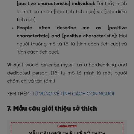
[positive characteristic] individual:
Tôi thấy mình
là một cá nhân [đặc tính tích cực] và [đặc điểm
tích cực].
People often describe me as [positive
characteristic] and [positive characteristic]:
Mọi
người thường mô tả tôi là [tính cách tích cực] và
[tính cách tích cực].
Ví dụ:
I would describe myself as a hardworking and
dedicated person. (Tôi tự mô tả mình là một người
chăm chỉ và tận tâm.)
XEM THÊM:
TỪ VỰNG VỀ TÍNH CÁCH CON NGƯỜI
7. Mẫu câu giới thiệu sở thích