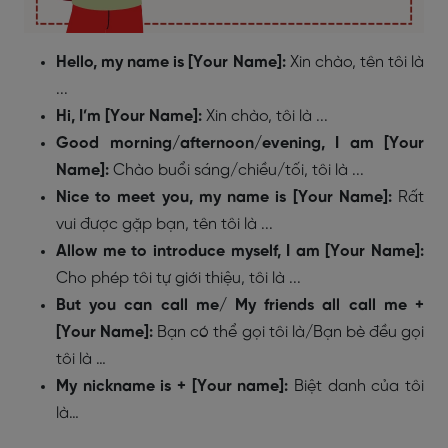
Hello, my name is [Your Name]:
Xin chào, tên tôi là
...
Hi, I’m [Your Name]:
Xin chào, tôi là ...
Good morning/afternoon/evening, I am [Your
Name]:
Chào buổi sáng/chiều/tối, tôi là ...
Nice to meet you, my name is [Your Name]:
Rất
vui được gặp bạn, tên tôi là ...
Allow me to introduce myself, I am [Your Name]:
Cho phép tôi tự giới thiệu, tôi là ...
But you can call me/ My friends all call me +
[Your Name]:
Bạn có thể gọi tôi là/Bạn bè đều gọi
tôi là …
My nickname is + [Your name]:
Biệt danh của tôi
là…