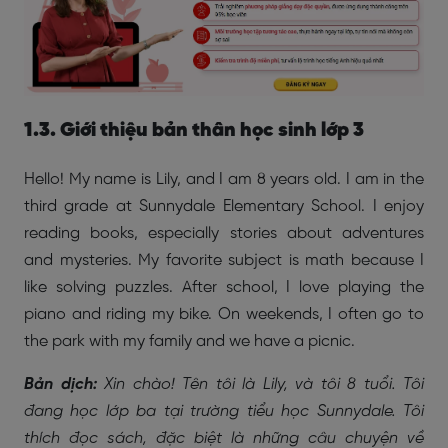
1.3. Giới thiệu bản thân học sinh lớp 3
Hello! My name is Lily, and I am 8 years old. I am in the
third grade at Sunnydale Elementary School. I enjoy
reading books, especially stories about adventures
and mysteries. My favorite subject is math because I
like solving puzzles. After school, I love playing the
piano and riding my bike. On weekends, I often go to
the park with my family and we have a picnic.
Bản dịch:
Xin chào! Tên tôi là Lily, và tôi 8 tuổi. Tôi
đang học lớp ba tại trường tiểu học Sunnydale. Tôi
thích đọc sách, đặc biệt là những câu chuyện về