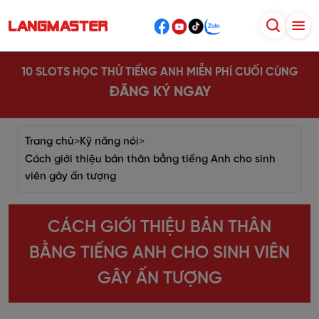
10 SLOTS HỌC THỬ TIẾNG ANH MIỄN PHÍ CUỐI CÙNG
ĐĂNG KÝ NGAY
Trang chủ
>
Kỹ năng nói
>
Cách giới thiệu bản thân bằng tiếng Anh cho sinh
viên gây ấn tượng
CÁCH GIỚI THIỆU BẢN THÂN
BẰNG TIẾNG ANH CHO SINH VIÊN
GÂY ẤN TƯỢNG