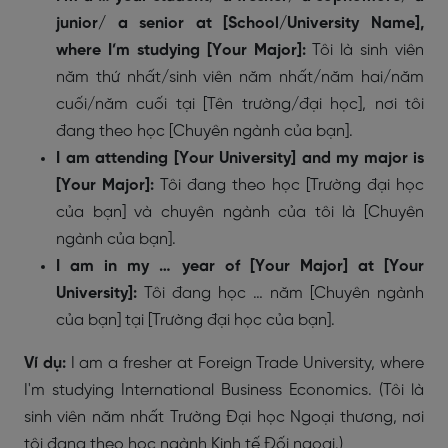
junior/ a senior at [School/University Name],
where I’m studying [Your Major]:
Tôi là sinh viên
năm thứ nhất/sinh viên năm nhất/năm hai/năm
cuối/năm cuối tại [Tên trường/đại học], nơi tôi
đang theo học [Chuyên ngành của bạn].
I am attending [Your University] and my major is
[Your Major]:
Tôi đang theo học [Trường đại học
của bạn] và chuyên ngành của tôi là [Chuyên
ngành của bạn].
I am in my … year of [Your Major] at [Your
University]:
Tôi đang học … năm [Chuyên ngành
của bạn] tại [Trường đại học của bạn].
Ví dụ:
I am a fresher at Foreign Trade University, where
I'm studying International Business Economics. (Tôi là
sinh viên năm nhất Trường Đại học Ngoại thương, nơi
tôi đang theo học ngành Kinh tế Đối ngoại.)