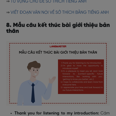
⇒
TỪ VỰNG CHỦ ĐỀ SỞ THÍCH TIẾNG ANH
⇒
VIẾT ĐOẠN VĂN NÓI VỀ SỞ THÍCH BẰNG TIẾNG ANH
8. Mẫu câu kết thúc bài giới thiệu bản
thân
Thank you for listening to my introduction:
Cảm