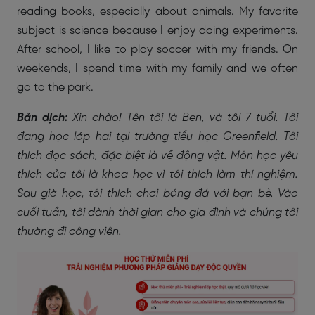
reading books, especially about animals. My favorite
subject is science because I enjoy doing experiments.
After school, I like to play soccer with my friends. On
weekends, I spend time with my family and we often
go to the park.
Bản dịch:
Xin chào! Tên tôi là Ben, và tôi 7 tuổi. Tôi
đang học lớp hai tại trường tiểu học Greenfield. Tôi
thích đọc sách, đặc biệt là về động vật. Môn học yêu
thích của tôi là khoa học vì tôi thích làm thí nghiệm.
Sau giờ học, tôi thích chơi bóng đá với bạn bè. Vào
cuối tuần, tôi dành thời gian cho gia đình và chúng tôi
thường đi công viên.