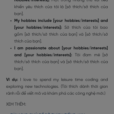
hobbies/interests]:
Một trong những thú vui tiêu
khiển yêu thích của tôi là [sở thích/sở thích của
bạn].
My hobbies include [your hobbies/interests] and
[your hobbies/interests]:
Sở thích của tôi bao
gồm [sở thích/sở thích của bạn] và [sở thích/sở
thích của bạn].
I am passionate about [your hobbies/interests]
and [your hobbies/interests]:
Tôi đam mê [sở
thích/sở thích của bạn] và [sở thích/sở thích của
bạn].
Ví dụ:
I love to spend my leisure time coding and
exploring new technologies. (Tôi thích dành thời gian
rảnh rỗi để viết mã và khám phá các công nghệ mới.)
XEM THÊM: