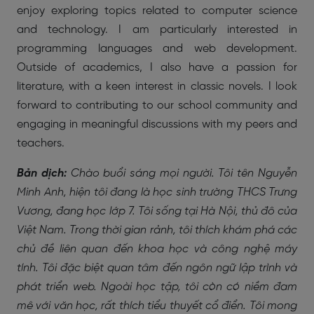
enjoy exploring topics related to computer science
and technology. I am particularly interested in
programming languages and web development.
Outside of academics, I also have a passion for
literature, with a keen interest in classic novels. I look
forward to contributing to our school community and
engaging in meaningful discussions with my peers and
teachers.
Bản dịch:
Chào buổi sáng mọi người. Tôi tên Nguyễn
Minh Anh, hiện tôi đang là học sinh trường THCS Trưng
Vương, đang học lớp 7. Tôi sống tại Hà Nội, thủ đô của
Việt Nam. Trong thời gian rảnh, tôi thích khám phá các
chủ đề liên quan đến khoa học và công nghệ máy
tính. Tôi đặc biệt quan tâm đến ngôn ngữ lập trình và
phát triển web. Ngoài học tập, tôi còn có niềm đam
mê với văn học, rất thích tiểu thuyết cổ điển. Tôi mong