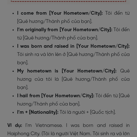
I come from [Your Hometown/City]:
Tôi đến từ
[Quê hương/Thành phố của bạn].
I’m originally from [Your Hometown/City]:
Tôi đến
từ [Quê hương/Thành phố của bạn].
I was born and raised in [Your Hometown/City]:
Tôi sinh ra và lớn lên ở [Quê hương/Thành phố của
bạn].
My hometown is [Your Hometown/City]:
Quê
hương của tôi là [Quê hương/Thành phố của
bạn].
I hail from [Your Hometown/City]:
Tôi đến từ [Quê
hương/Thành phố của bạn].
I’m + [Nationality]:
Tôi là người + [Quốc tịch].
Ví dụ:
I'm Vietnamese. I was born and raised in
Haiphong City. (Tôi là người Việt Nam. Tôi sinh ra và lớn