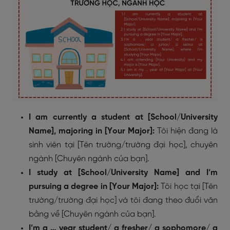
I am currently a student at [School/University
Name], majoring in [Your Major]:
Tôi hiện đang là
sinh viên tại [Tên trường/trường đại học], chuyên
ngành [Chuyên ngành của bạn].
I study at [School/University Name] and I’m
pursuing a degree in [Your Major]:
Tôi học tại [Tên
trường/trường đại học] và tôi đang theo đuổi văn
bằng về [Chuyên ngành của bạn].
I’m a … year student/ a fresher/ a sophomore/ a