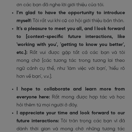
ơn các bạn đã nghe lời giới thiệu của tôi.
I’m glad to have the opportunity to introduce
myself:
Tôi rất vui khi có cơ hội giới thiệu bản thân.
It’s a pleasure to meet you all, and I look forward
to [context-specific future interactions, like
'working with you', 'getting to know you better',
etc.]:
Rất vui được gặp tất cả các bạn và tôi
mong chờ [các tương tác trong tương lai theo
ngữ cảnh cụ thể, như 'làm việc với bạn', 'hiểu rõ
hơn về bạn', v.v.].
I hope to collaborate and learn more from
everyone here:
Rất mong được hợp tác và học
hỏi thêm từ mọi người ở đây.
I appreciate your time and look forward to our
future interactions:
Tôi trân trọng các bạn vì đã
dành thời gian và mong chờ những tương tác