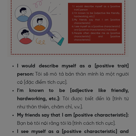
I would describe myself as a [positive trait]
person:
Tôi sẽ mô tả bản thân mình là một người
có [đặc điểm tích cực].
I’m known to be [adjective like friendly,
hardworking, etc.]:
Tôi được biết đến là [tính từ
như thân thiện, chăm chỉ, v.v.].
My friends say that I am [positive characteristic]:
Bạn bè tôi nói rằng tôi là [tính cách tích cực].
I see myself as a [positive characteristic] and