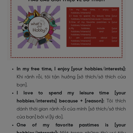
In my free time, I enjoy [your hobbies/interests]:
Khi rảnh rỗi, tôi tận hưởng [sở thích/sở thích của
bạn].
I love to spend my leisure time [your
hobbies/interests]
because + [reason]
:
Tôi thích
dành thời gian rảnh rỗi của mình [sở thích/sở thích
của bạn] bởi vì [lý do].
One of my favorite pastimes is [your