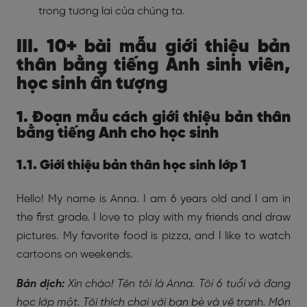
trong tương lai của chúng ta.
III. 10+ bài mẫu giới thiệu bản
thân bằng tiếng Anh sinh viên,
học sinh ấn tượng
1. Đoạn mẫu cách giới thiệu bản thân
bằng tiếng Anh cho học sinh
1.1. Giới thiệu bản thân học sinh lớp 1
Hello! My name is Anna. I am 6 years old and I am in
the first grade. I love to play with my friends and draw
pictures. My favorite food is pizza, and I like to watch
cartoons on weekends.
Bản dịch:
Xin chào! Tên tôi là Anna. Tôi 6 tuổi và đang
học lớp một. Tôi thích chơi với bạn bè và vẽ tranh. Món