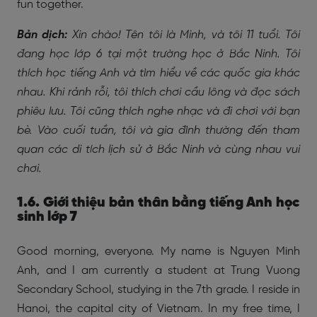
fun together.
Bản dịch:
Xin chào! Tên tôi là Minh, và tôi 11 tuổi. Tôi
đang học lớp 6 tại một trường học ở Bắc Ninh. Tôi
thích học tiếng Anh và tìm hiểu về các quốc gia khác
nhau. Khi rảnh rỗi, tôi thích chơi cầu lông và đọc sách
phiêu lưu. Tôi cũng thích nghe nhạc và đi chơi với bạn
bè. Vào cuối tuần, tôi và gia đình thường đến tham
quan các di tích lịch sử ở Bắc Ninh và cùng nhau vui
chơi.
1.6. Giới thiệu bản thân bằng tiếng Anh học
sinh lớp 7
Good morning, everyone. My name is Nguyen Minh
Anh, and I am currently a student at Trung Vuong
Secondary School, studying in the 7th grade. I reside in
Hanoi, the capital city of Vietnam. In my free time, I