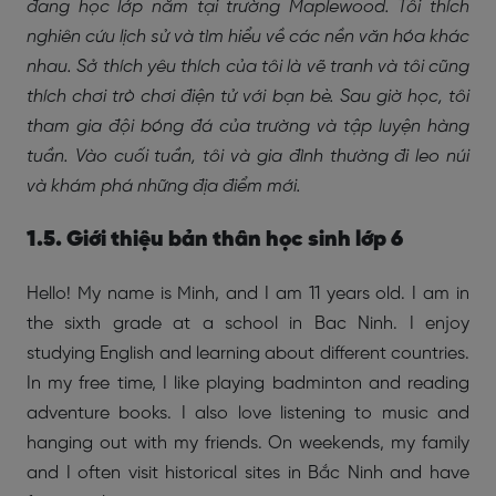
đang học lớp năm tại trường Maplewood. Tôi thích
nghiên cứu lịch sử và tìm hiểu về các nền văn hóa khác
nhau. Sở thích yêu thích của tôi là vẽ tranh và tôi cũng
thích chơi trò chơi điện tử với bạn bè. Sau giờ học, tôi
tham gia đội bóng đá của trường và tập luyện hàng
tuần. Vào cuối tuần, tôi và gia đình thường đi leo núi
và khám phá những địa điểm mới.
1.5. Giới thiệu bản thân học sinh lớp 6
Hello! My name is Minh, and I am 11 years old. I am in
the sixth grade at a school in Bac Ninh. I enjoy
studying English and learning about different countries.
In my free time, I like playing badminton and reading
adventure books. I also love listening to music and
hanging out with my friends. On weekends, my family
and I often visit historical sites in Bắc Ninh and have