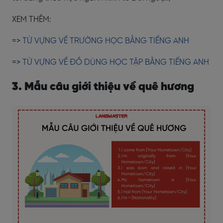
XEM THÊM:
=>
TỪ VỰNG VỀ TRƯỜNG HỌC BẰNG TIẾNG ANH
=>
TỪ VỰNG VỀ ĐỒ DÙNG HỌC TẬP BẰNG TIẾNG ANH
3. Mẫu câu giới thiệu về quê hương