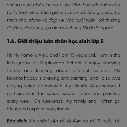
những cuộc phiêu lưu và bí ẩn. Môn học yêu thích của
tôi là toán vì tôi thích giải các câu đố. Sau giờ học, tôi
thích chơi piano và đạp xe. Vào cuối tuần, tôi thường
đi công viên cùng gia đình và chúng tôi đi dã ngoại.
1.4. Giới thiệu bản thân học sinh lớp 5
Hi! My name is Alex, and I am 10 years old. I am in the
fifth grade at Maplewood School. I enjoy studying
history and learning about different cultures. My
favorite hobby is drawing and painting, and I also love
playing video games with my friends. After school, I
participate in the school soccer team and practice
every week. On weekends, my family and I often go
hiking and explore new places.
Bản dịch:
Xin chào! Tên tôi là Alex và tôi 10 tuổi. Tôi