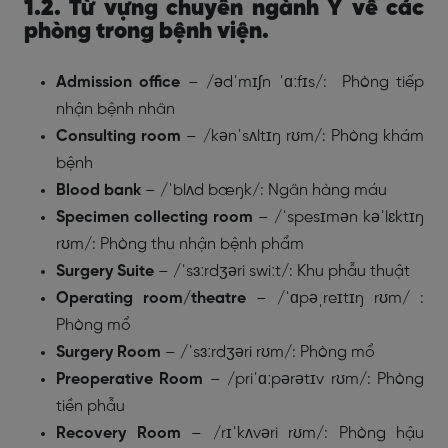
1.2. Từ vựng chuyên ngành Y về các
phòng trong bệnh viện.
Admission office
– /
ədˈmɪʃn ˈɑːfɪs
/: Phòng tiếp
nhận bệnh nhân
Consulting room
– /
kənˈsʌltɪŋ rʊm/
:
Phòng khám
bệnh
Blood bank
–
/ˈblʌd bæŋk/
: Ngân hàng máu
Specimen collecting room
– /ˈspesɪmən kəˈlɛktɪŋ
rʊm/: Phòng thu nhận bệnh phẩm
Surgery Suite
– /ˈsɜːrdʒəri swiːt/: Khu phẫu thuật
Operating room/theatre
– /ˈɑpəˌreɪtɪŋ rʊm/ :
Phòng mổ
Surgery Room
– /ˈsɜːrdʒəri rʊm/: Phòng mổ
Preoperative Room
– /priˈɑːpərətɪv rʊm/: Phòng
tiền phẫu
Recovery Room
– /rɪˈkʌvəri rʊm/: Phòng hậu