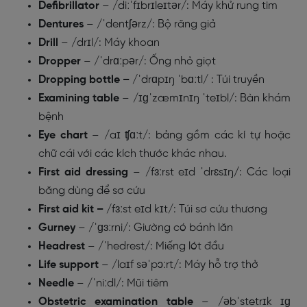
Defibrillator
– /diːˈfɪbrɪleɪtər/: Máy khử rung tim
Dentures
– /ˈdentʃərz/: Bộ răng giả
Drill
– /drɪl/: Máy khoan
Dropper
– /ˈdrɑːpər/: Ống nhỏ giọt
Dropping bottle –
/ˈdrɑpɪŋ ˈbɑːtl/ : Túi truyền
Examining table
– /ɪɡˈzæmɪnɪŋ ˈteɪbl/: Bàn khám
bệnh
Eye chart
– /aɪ ʧɑːt/: bảng gồm các kí tự hoặc
chữ cái với các kích thước khác nhau.
First aid dressing
– /fɜːrst eɪd ˈdrɛsɪŋ
/
: Các loại
băng dùng để sơ cứu
First aid kit –
/fɜːst eɪd kɪt/: Túi sơ cứu thương
Gurney
– /ˈɡɜːrni/: Giường có bánh lăn
Headrest
– /ˈhedrest/: Miếng lót đầu
Life support
– /laɪf səˈpɔːrt/: Máy hỗ trợ thở
Needle
– /ˈniːdl/: Mũi tiêm
Obstetric examination table
– /əbˈstetrɪk ɪɡ