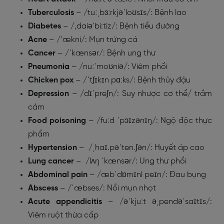
Tuberculosis
– /tuːˌbɜːrkjəˈloʊsɪs/: Bệnh lao
Diabetes
– /,daiə’bi:tiz/: Bệnh tiểu đường
Acne
– /’ækni/: Mụn trứng cá
Cancer
– /ˈkænsər/: Bệnh ung thư
Pneumonia
– /nuːˈmoʊniə/: Viêm phổi
Chicken
pox
– /ˈtʃɪkɪn pɑːks/: Bệnh thủy đậu
Depression
– /dɪˈpreʃn/: Suy nhược cơ thể/ trầm
cảm
Food
poisoning
– /fuːd ˈpɔɪzənɪŋ/: Ngộ độc thực
phẩm
Hypertension
– /ˌhaɪ.pəˈten.ʃən/: Huyết áp cao
Lung
cancer
– /lʌŋ ˈkænsər/: Ung thư phổi
Abdominal
pain
– /æbˈdɒmɪnl peɪn/: Đau bụng
Abscess
– /ˈæbses/: Nổi mụn nhọt
Acute
appendicitis
– /əˈkjuːt əˌpendəˈsaɪtɪs/:
Viêm ruột thừa cấp