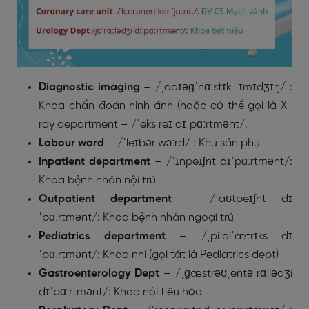
Diagnostic imaging
– /ˌdaɪəɡˈnɑːstɪk ˈɪmɪdʒɪŋ/ :
Khoa chẩn đoán hình ảnh (hoặc có thể gọi là X-
ray department – /ˈeks reɪ dɪˈpɑːrtmənt/.
Labour ward
– /ˈleɪbər wɔːrd/ : Khu sản phụ
Inpatient department
– /ˈɪnpeɪʃnt dɪˈpɑːrtmənt/:
Khoa bệnh nhân nội trú
Outpatient department
– /ˈaʊtpeɪʃnt dɪ
ˈpɑːrtmənt/: Khoa bệnh nhân ngoại trú
Pediatrics department
– /ˌpiːdiˈætrɪks dɪ
ˈpɑːrtmənt/: Khoa nhi (gọi tắt là Pediatrics dept)
Gastroenterology Dept
– /ˌɡæstrəʊˌentəˈrɑːlədʒi
dɪˈpɑːrtmənt/: Khoa nội tiêu hóa