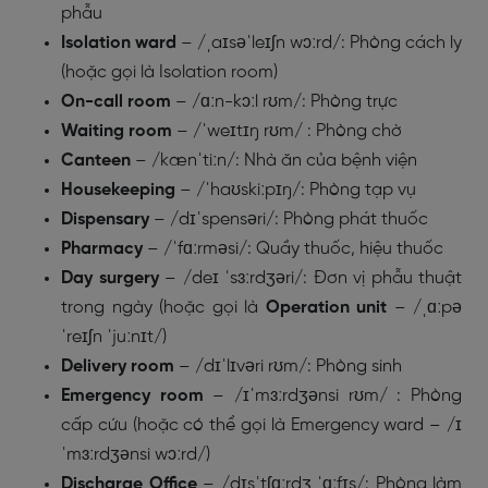
phẫu
Isolation ward
– /ˌaɪsəˈleɪʃn wɔːrd/: Phòng cách ly
(hoặc gọi là Isolation room)
On-call room
– /ɑːn-kɔːl rʊm/: Phòng trực
Waiting room
– /ˈweɪtɪŋ rʊm/ : Phòng chờ
Canteen
– /kænˈtiːn/: Nhà ăn của bệnh viện
Housekeeping
– /ˈhaʊskiːpɪŋ/: Phòng tạp vụ
Dispensary
– /dɪˈspensəri/: Phòng phát thuốc
Pharmacy
– /ˈfɑːrməsi/: Quầy thuốc, hiệu thuốc
Day surgery
– /deɪ ˈsɜːrdʒəri/: Đơn vị phẫu thuật
trong ngày (hoặc gọi là
Operation unit
– /ˌɑːpə
ˈreɪʃn ˈjuːnɪt/)
Delivery room
– /dɪˈlɪvəri rʊm/: Phòng sinh
Emergency room
– /ɪˈmɜːrdʒənsi rʊm/ : Phòng
cấp cứu (hoặc có thể gọi là Emergency ward – /ɪ
ˈmɜːrdʒənsi wɔːrd/)
Discharge Office
– /dɪsˈtʃɑːrdʒ ˈɑːfɪs/: Phòng làm