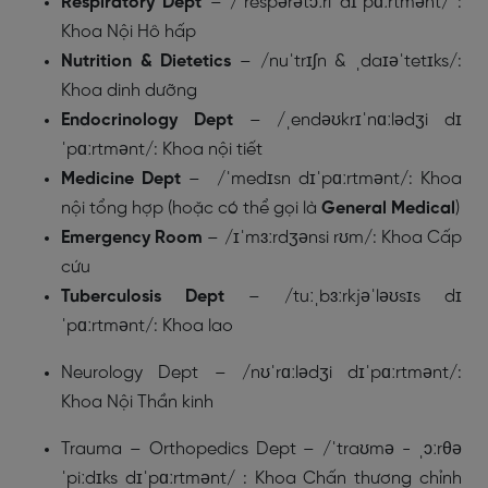
Respiratory Dept
– /ˈrespərətɔːri dɪˈpɑːrtmənt/ :
Khoa Nội Hô hấp
Nutrition & Dietetics
– /nuˈtrɪʃn & ˌdaɪəˈtetɪks/:
Khoa dinh dưỡng
Endocrinology Dept
– /ˌendəʊkrɪˈnɑːlədʒi dɪ
ˈpɑːrtmənt/: Khoa nội tiết
Medicine Dept
– /ˈmedɪsn dɪˈpɑːrtmənt/: Khoa
nội tổng hợp (hoặc có thể gọi là
General Medical
)
Emergency Room
– /ɪˈmɜːrdʒənsi rʊm/: Khoa Cấp
cứu
Tuberculosis Dept
– /tuːˌbɜːrkjəˈləʊsɪs dɪ
ˈpɑːrtmənt/: Khoa lao
Neurology Dept
– /nʊˈrɑːlədʒi dɪˈpɑːrtmənt/:
Khoa Nội Thần kinh
Trauma – Orthopedics Dept –
/ˈtraʊmə - ˌɔːrθə
ˈpiːdɪks dɪˈpɑːrtmənt/
: Khoa Chấn thương chỉnh