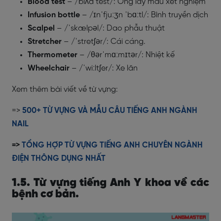
Blood test
– /blʌd test/: Ống lấy máu xét nghiệm
Infusion bottle
– /ɪnˈfjuːʒn ˈbɑːtl/: Bình truyền dịch
Scalpel
– /ˈskælpəl/: Dao phẫu thuật
Stretcher
– /ˈstretʃər/: Cái cáng.
Thermometer
– /θərˈmɑːmɪtər/: Nhiệt kế
Wheelchair
– /ˈwiːltʃer/: Xe lăn
Xem thêm bài viết về từ vựng:
=>
500+ TỪ VỰNG VÀ MẪU CÂU TIẾNG ANH NGÀNH
NAIL
=>
TỔNG HỢP TỪ VỰNG TIẾNG ANH CHUYÊN NGÀNH
ĐIỆN THÔNG DỤNG NHẤT
1.5. Từ vựng tiếng Anh Y khoa về các
bệnh cơ bản.