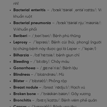
nhĩ
Bacterial enteritis
– /bækˈtɪəriəl ˌentəˈraɪtɪs/: Vi
khuẩn ruột
Bacterial pneumonia
– /bækˈtɪəriəl njuːˈməʊniə/:
Vi khuẩn phổi
Beriberi
– /ˌberiˈberi/: Bệnh phù thũng
Leprosy
– /ˈleprəsi/: Bệnh cùi (hủi, phong) (người
bị chứng bệnh này được gọi là Leper – /ˈlepər/)
Bilharzia
– /bɪlˈhɑːtsiə/: bệnh giun chỉ
Bleeding
– /ˈbliːdɪŋ/: Chảy máu
Gonorrhoea
– /ˌɡɑːnəˈriːə
/
: Bệnh lậu
Blindness
– /ˈblaɪndnəs/: Mù
Blister
– /ˈblɪstə(r)/: Phồng rộp
Breast nodule
– /brest ˈnɒdjuːl/: Hạch vú
Broken bone
– /ˈbrəʊkən bəʊn/: Gãy xương
Bronchitis
– /brɑːŋˈkaɪtɪs/: Bệnh viêm phế quản
Cancer
– /ˈkænsə(r)/: Bệnh ung thư