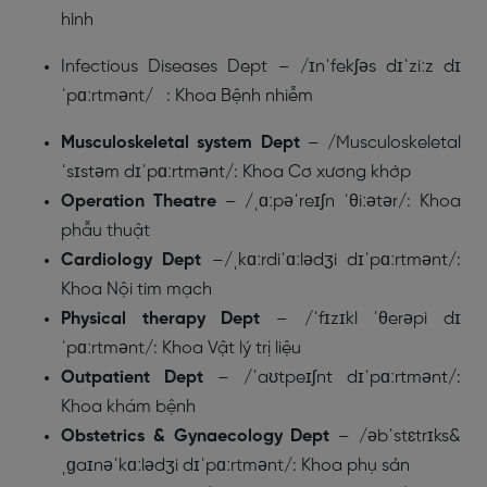
hình
Infectious Diseases Dept
– /ɪnˈfekʃəs dɪˈziːz dɪ
ˈpɑːrtmənt/ : Khoa Bệnh nhiễm
Musculoskeletal system Dept
– /Musculoskeletal
ˈsɪstəm dɪˈpɑːrtmənt/: Khoa Cơ xương khớp
Operation Theatre
– /ˌɑːpəˈreɪʃn ˈθiːətər/: Khoa
phẫu thuật
Cardiology Dept
–/ˌkɑːrdiˈɑːlədʒi dɪˈpɑːrtmənt/:
Khoa Nội tim mạch
Physical therapy Dept
– /ˈfɪzɪkl ˈθerəpi dɪ
ˈpɑːrtmənt/: Khoa Vật lý trị liệu
Outpatient Dept
– /ˈaʊtpeɪʃnt dɪˈpɑːrtmənt/:
Khoa khám bệnh
Obstetrics & Gynaecology Dept
– /əbˈstɛtrɪks&
ˌɡaɪnəˈkɑːlədʒi dɪˈpɑːrtmənt/: Khoa phụ sản