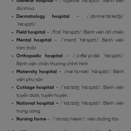
General hospital
–
/ˈdʒenrəl ˈhɑːspɪtl/
: Bệnh viện
đa khoa
Dermatology hospital
–
/ˌdɜːrməˈtɑːlədʒi/
ˈhɑːspɪtl/
Field hospital
– /
fiːld ˈhɑːspɪtl
/: Bệnh viện dã chiến
Mental hospital
–
/ˈmentl ˈhɑːspɪtl/: Bệnh viện
tâm thần
Orthopedic hospital
– /
ˌɔːrθəˈpiːdɪk
ˈhɑːspɪtl/
:
Bệnh viện chấn thương chỉnh hình
Maternity hospital
–
/məˈtɜːrnəti
ˈhɑːspɪtl/: Bệnh
viện phụ sản
Cottage hospital
– /
ˈkɑːtɪdʒ ˈhɑːspɪtl
/: Bệnh viện
tuyến dưới, tuyến huyện.
National hospital –
/
ˈkɑːtɪdʒ ˈhɑːspɪtl
/: Bệnh viện
trung ương
Nursing home
–
/ˈnɜːrsɪŋ həʊm/
: viện dưỡng lão