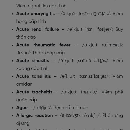
Viêm ngoại tim cấp tính
Acute
pharyngitis
– /əˈkjuːt ˌfer.ɪnˈdʒaɪ.t̬əs/: Viêm
họng cấp tính
Acute renal failure
– /əˈkjuːt ˈriːnl ˈfeɪljər/: Suy
thận cấp
Acute
rheumatic
fever
– /əˈkjuːt ruːˈmæt̬.ik
ˈfiːvər/: Thấp khớp cấp
Acute
sinusitis
– /əˈkjuːt ˌsaɪ.nəˈsaɪ.t̬əs/: Viêm
xoang cấp tính
Acute tonsillitis
– /əˈkjuːt ˌtɑːn.sɪˈlaɪ.t̬əs/: Viêm
amidan
Acute tracheitis
– /əˈkjuːt ˈtreɪ.kiə/: Viêm phế
quản cấp
Ague
– /ˈeɪɡjuː/: Bệnh sốt rét cơn
Allergic reaction
– /əˈlɜːrdʒɪk riˈækʃn/: Phản ứng
dị ứng