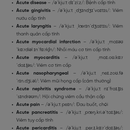
Acute
disease
– /əˈkjuːt dɪˈziːz/: Bệnh cấp tính
Acute
gingivitis
– /əˈkjuːt ˌdʒɪndʒɪˈvaɪtɪs/: Viêm
nướu cấp tính
Acute
laryngitis
– /əˈkjuːt ˌlærɪnˈdʒaɪtɪs/: Viêm
thanh quản cấp tính
Acute
myocardial
infarction
– /əˈkjuːt ˌmaɪəʊ
ˈkɑːrdiəl ɪnˈfɑːrkʃn/: Nhồi máu cơ tim cấp tính
Acute
myocarditis
– /əˈkjuːt ˌmaɪ.oʊ.kɑːr
ˈdaɪ.t̬əs/: Viêm cơ tim cấp
Acute
nasopharyngeal
– /əˈkjuːt ˌneɪ.zoʊ.fə
ˈrɪn.dʒi.əl/: Viêm mũi họng cấp (cảm thường)
Acute
nephritis
syndrome
– /əˈkjuːt nɪˈfraɪ.t̬ɪs
ˈsɪndrəʊm/: Hội chứng viêm cầu thận cấp
Acute
pain
– /əˈkjuːt peɪn/: Đau buốt, chói
Acute
pancreatitis
– /əˈkjuːt ˌpæŋ.kri.əˈtaɪ.t̬əs/:
Viêm tụy cấp tính
Acute
pericarditis
– /əˈkjuːt ˌper.ɪ.kɑːrˈdaɪ.t̬əs/: