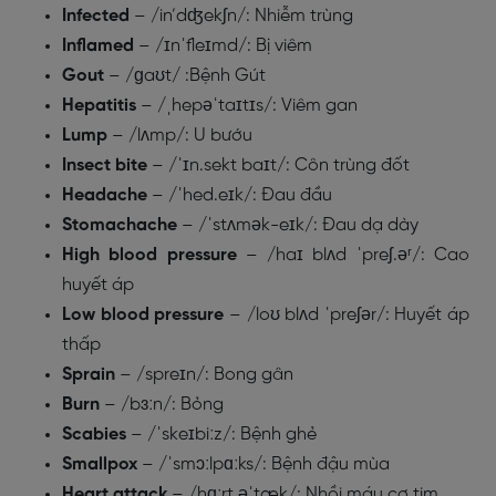
Infected
– /in’dʤekʃn/: Nhiễm trùng
Inflamed
– /ɪnˈfleɪmd/: Bị viêm
Gout
– /ɡaʊt/ :Bệnh Gút
Hepatitis
– /ˌhepəˈtaɪtɪs/: Viêm gan
Lump
– /lʌmp/: U bướu
Insect
bite
– /ˈɪn.sekt baɪt/: Côn trùng đốt
Headache
– /ˈhed.eɪk/: Đau đầu
Stomachache
– /ˈstʌmək-eɪk/: Đau dạ dày
High
blood
pressure
– /haɪ blʌd ˈpreʃ.əʳ/: Cao
huyết áp
Low
blood pressure
– /loʊ blʌd ˈpreʃər/: Huyết áp
thấp
Sprain
– /spreɪn/: Bong gân
Burn
– /bɜːn/: Bỏng
Scabies
– /ˈskeɪbiːz/: Bệnh ghẻ
Smallpox
– /ˈsmɔːlpɑːks/: Bệnh đậu mùa
Heart
attack
– /hɑːrt əˈtæk/: Nhồi máu cơ tim