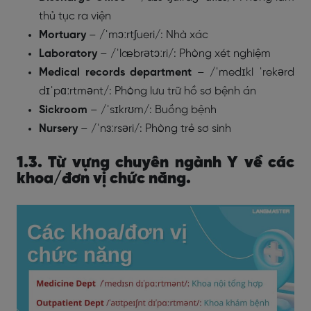
thủ tục ra viện
Mortuary
– /ˈmɔːrtʃueri/: Nhà xác
Laboratory
– /ˈlæbrətɔːri/: Phòng xét nghiệm
Medical records department
– /ˈmedɪkl ˈrekərd
dɪˈpɑːrtmənt/: Phòng lưu trữ hồ sơ bệnh án
Sickroom
– /ˈsɪkrʊm/: Buồng bệnh
Nursery
– /ˈnɜːrsəri/: Phòng trẻ sơ sinh
1.3. Từ vựng chuyên ngành Y về các
khoa/đơn vị chức năng.