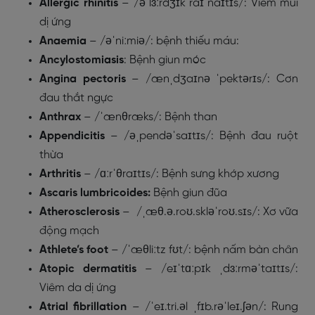
Allergic rhinitis
– /əˈlɜːrdʒɪk raɪˈnaɪtɪs/: Viêm mũi
dị ứng
Anaemia
– /əˈniːmiə/: bệnh thiếu máu:
Ancylostomiasis
: Bệnh giun móc
Angina pectoris
– /ænˌdʒaɪnə ˈpektərɪs/: Cơn
đau thắt ngực
Anthrax
– /ˈænθræks/: Bệnh than
Appendicitis
– /əˌpendəˈsaɪtɪs/: Bệnh đau ruột
thừa
Arthritis
– /ɑːrˈθraɪtɪs/: Bệnh sưng khớp xương
Ascaris lumbricoides:
Bệnh giun đũa
Atherosclerosis
– /ˌæθ.ə.roʊ.skləˈroʊ.sɪs/: Xơ vữa
động mạch
Athlete’s foot
– /ˈæθliːtz fʊt/: bệnh nấm bàn chân
Atopic dermatitis
– /eɪˈtɑːpɪk ˌdɜːrməˈtaɪtɪs/:
Viêm da dị ứng
Atrial fibrillation
– /ˈeɪ.tri.əl ˌfɪb.rəˈleɪ.ʃən/: Rung