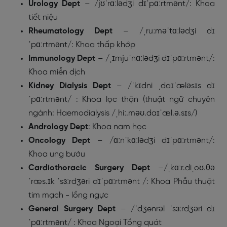
Urology Dept
– /jʊˈrɑːlədʒi dɪˈpɑːrtmənt/: Khoa
tiết niệu
Rheumatology Dept
– /ˌruːməˈtɑːlədʒi dɪ
ˈpɑːrtmənt/: Khoa thấp khớp
Immunology Dept
– /ˌɪmjuˈnɑːlədʒi dɪˈpɑːrtmənt/:
Khoa miễn dịch
Kidney Dialysis Dept
– /ˈkɪdni ˌdaɪˈæləsɪs dɪ
ˈpɑːrtmənt/ : Khoa lọc thận (thuật ngữ chuyên
ngành: Haemodialysis /ˌhiː.məʊ.daɪˈæl.ə.sɪs/)
Andrology Dept
: Khoa nam học
Oncology Dept
– /ɑːnˈkɑːlədʒi dɪˈpɑːrtmənt/:
Khoa ung bướu
Cardiothoracic Surgery Dept
–/ˌkɑːr.diˌoʊ.θə
ˈræs.ɪk ˈsɜːrdʒəri dɪˈpɑːrtmənt /: Khoa Phẫu thuật
tim mạch - lồng ngực
General Surgery Dept
– /ˈdʒenrəl ˈsɜːrdʒəri dɪ
ˈpɑːrtmənt/ : Khoa Ngoại Tổng quát