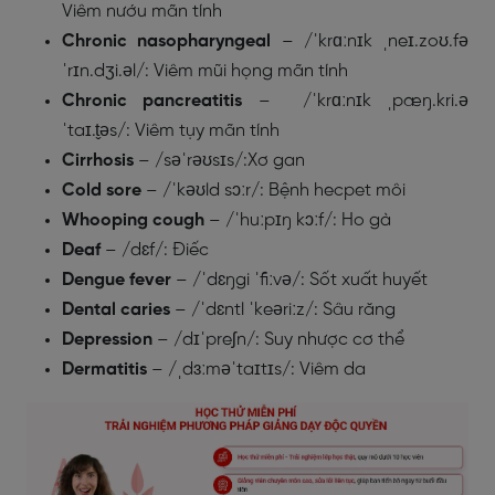
Viêm nướu mãn tính
Chronic nasopharyngeal
– /ˈkrɑːnɪk ˌneɪ.zoʊ.fə
ˈrɪn.dʒi.əl/: Viêm mũi họng mãn tính
Chronic pancreatitis
– /ˈkrɑːnɪk ˌpæŋ.kri.ə
ˈtaɪ.t̬əs/: Viêm tụy mãn tính
Cirrhosis
– /səˈrəʊsɪs/:Xơ gan
Cold sore
– /ˈkəʊld sɔːr/: Bệnh hecpet môi
Whooping cough
– /ˈhuːpɪŋ kɔːf/: Ho gà
Deaf
– /dɛf/: Điếc
Dengue fever
– /ˈdɛŋgi ˈfiːvə/: Sốt xuất huyết
Dental caries
– /ˈdɛntl ˈkeəriːz/: Sâu răng
Depression
– /dɪˈpreʃn/: Suy nhược cơ thể
Dermatitis
– /ˌdɜːməˈtaɪtɪs/: Viêm da