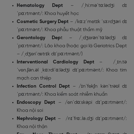
Hematology Dept
– /ˌhiːməˈtɑːlədʒi dɪ
ˈpɑːrtmənt/: Khoa huyết học
Cosmetic Surgery Dept
– /kɑːzˈmetɪk ˈsɜːrdʒəri dɪ
ˈpɑːrtmənt/: Khoa phẫu thuật thẩm mỹ
Gerontology Dep
t – /ˌdʒerənˈtɑːlədʒi dɪ
ˈpɑːrtmənt/: Lão khoa (hoặc gọi là Geriatrics Dept
– /ˌdʒeriˈætrɪk dɪˈpɑːrtmənt/)
Interventional Cardiology Dept
– /ˌɪn.tə
ˈven.ʃən.əl ˌkɑːrdiˈɑːlədʒi dɪˈpɑːrtmənt/: Khoa tim
mạch can thiệp
Infection Control Dept
– /ɪnˈfekʃn kənˈtrəʊl dɪ
ˈpɑːrtmənt/: Khoa kiểm soát nhiễm khuẩn
Endoscopy Dept
– /enˈdɑːskəpi dɪˈpɑːrtmənt/:
Khoa nội soi
Nephrology Dept
– /nɪˈfrɑː.lə.dʒi dɪˈpɑːrtmənt/:
Khoa nội thận