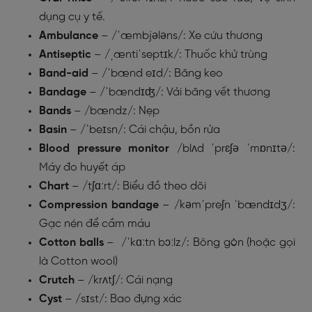
dụng cụ y tế.
Ambulance
– /ˈæmbjələns/: Xe cứu thương
Antiseptic
– /ˌæntiˈseptɪk/: Thuốc khử trùng
Band-aid
– /ˈbænd eɪd/: Băng keo
Bandage
– /ˈbændɪʤ/: Vải băng vết thương
Bands
– /bændz/: Nẹp
Basin
– /ˈbeɪsn/: Cái chậu, bồn rửa
Blood pressure monitor
/blʌd ˈprɛʃə ˈmɒnɪtə/:
Máy đo huyết áp
Chart
– /tʃɑːrt/: Biểu đồ theo dõi
Compression bandage
– /kəmˈpreʃn ˈbændɪdʒ/:
Gạc nén để cầm máu
Cotton balls
– /ˈkɑːtn bɔːlz/: Bông gòn (hoặc gọi
là Cotton wool)
Crutch
– /krʌtʃ/: Cái nạng
Cyst
– /sɪst/: Bao đựng xác