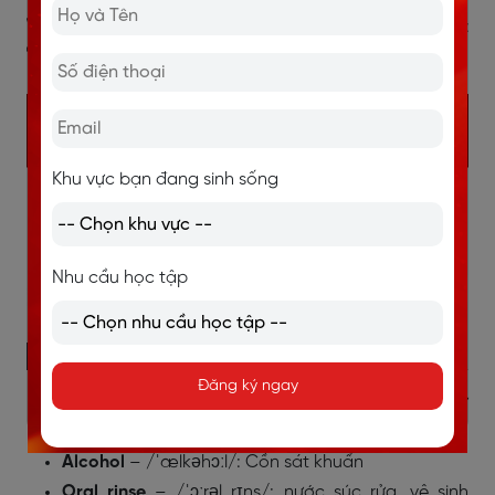
1.4. Từ vựng tiếng Anh Y tế về các
thiết bị y tế.
Khu vực bạn đang sinh sống
Nhu cầu học tập
Đăng ký ngay
Acid solution
– /ˈæsɪd səˈluːʃn/: dung dịch thử
axit.
Alcohol
– /ˈælkəhɔːl/: Cồn sát khuẩn
Oral rinse
– /ˈɔːrəl rɪns/: nước súc rửa, vệ sinh