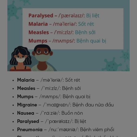
Malaria
– /məˈleriə/: Sốt rét
Measles
– /ˈmiːzlz/: Bệnh sởi
Mumps
– /mʌmps/: Bệnh quai bị
Migraine
– /ˈmaɪɡreɪn/: Bệnh đau nửa đầu
Nausea
– /ˈnɔːziə/: Buồn nôn
Paralysed
– /ˈpærəlaɪz/: Bị liệt
Pneumonia
– /nuːˈməʊniə/: Bệnh viêm phổi