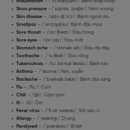
Rheumatism
– /ˈruːmətɪzəm/: Bệnh thấp khớp
Sinus
pressure
–/ˈsaɪnəs ˈpreʃər/: Viêm xoang
Skin
disease
– /skɪn dɪˈziːz/: Bệnh ngoài da
Smallpox
– /ˈsmɔːlpɑːks/: Bệnh đậu mùa
Sore
throat
– /sɔːr θrəʊt/: Đau họng
Sore
eyes
– /sɔːr aɪz/: Đau mắt
Stomach
ache
– /ˈstʌmək eɪk/: Đau dạ dày
Toothache
– /ˈtuːθeɪk/: Đau răng
Tuberculosis
– /tuːˌbɜːrkjəˈləʊsɪs/: Bệnh lao
Asthma
– /ˈæzmə/: Hen, suyễn
Backache
– /ˈbækeɪk bəʊn/: Bệnh đau lưng
Flu
– /fluː/: Cúm
Chill
– /tʃɪl/: Cảm lạnh
ill
– /ɪl/: Ốm
Fever
virus
– /’fi:və ‘vaiərəs/: Sốt siêu vi
Allergy
– /ˈælərdʒi/: Dị ứng
Paralysed
– /ˈpærəlaɪz/: Bị liệt