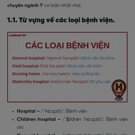
chuyên ngành Y
cơ bản nhất nhé.
1.1. Từ vựng về các loại bệnh viện.
Hospital –
/ˈhɑːspɪtl/: Bệnh viện
Children hospital
–
/ˈʧɪldrən ˈhɑːspɪtl/: Bệnh viện
nhi