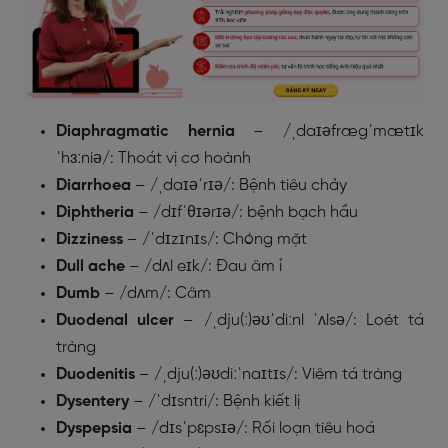
Diaphragmatic hernia
– /ˌdaɪəfrægˈmætɪk
ˈhɜːniə/: Thoát vị cơ hoành
Diarrhoea
– /ˌdaɪəˈrɪə/: Bệnh tiêu chảy
Diphtheria
– /dɪfˈθɪərɪə/: bệnh bạch hầu
Dizziness
– /ˈdɪzɪnɪs/: Chóng mặt
Dull ache
– /dʌl eɪk/: Đau âm ỉ
Dumb
– /dʌm/: Câm
Duodenal
ulcer
– /ˌdju(ː)əʊˈdiːnl ˈʌlsə/: Loét tá
tràng
Duodenitis
– /ˌdju(ː)əʊdiːˈnaɪtɪs/: Viêm tá tràng
Dysentery
– /ˈdɪsntri/: Bệnh kiết lị
Dyspepsia
– /dɪsˈpɛpsɪə/: Rối loạn tiêu hoá