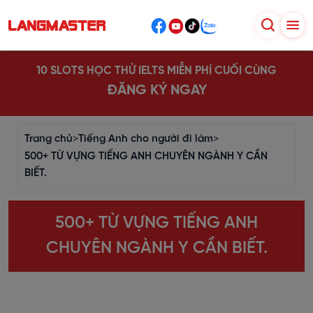
10 SLOTS HỌC THỬ IELTS MIỄN PHÍ CUỐI CÙNG
ĐĂNG KÝ NGAY
Trang chủ
>
Tiếng Anh cho người đi làm
>
500+ TỪ VỰNG TIẾNG ANH CHUYÊN NGÀNH Y CẦN
BIẾT.
500+ TỪ VỰNG TIẾNG ANH
CHUYÊN NGÀNH Y CẦN BIẾT.