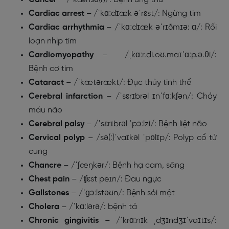
Cardiac arrest –
/ˈkɑːdɪæk əˈrɛst/: Ngừng tim
Cardiac arrhythmia
– /ˈkɑːdɪæk əˈrɪðmɪə: ɑ/: Rối
loạn nhịp tim
Cardiomyopathy
– /ˌkɑːr.di.oʊ.maɪˈɑːp.ə.θi/:
Bệnh cơ tim
Cataract
– /ˈkætərækt/: Đục thủy tinh thể
Cerebral infarction
– /ˈsɛrɪbrəl ɪnˈfɑːkʃən/: Chảy
máu não
Cerebral palsy
– /ˈsɛrɪbrəl ˈpɔːlzi/: Bệnh liệt não
Cervical polyp
– /sə(ː)ˈvaɪkəl ˈpɒlɪp/: Polyp cổ tử
cung
Chancre
– /ˈʃæŋkər/: Bệnh hạ cam, săng
Chest pain
– /ʧɛst peɪn/: Đau ngực
Gallstones
– /ˈɡɔːlstəʊn/: Bệnh sỏi mật
Cholera
– /ˈkɑːlərə/: bệnh tả
Chronic gingivitis
– /ˈkrɑːnɪk ˌdʒɪndʒɪˈvaɪtɪs/: