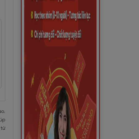
ao.
iúp
 từ