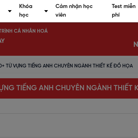
Khóa
Cảm nhận học
Test miễn
học
viên
phí
Ộ TRÌNH CÁ NHÂN HOÁ
AY
N
0+ TỪ VỰNG TIẾNG ANH CHUYÊN NGÀNH THIẾT KẾ ĐỒ HỌA
VỰNG TIẾNG ANH CHUYÊN NGÀNH THIẾT 