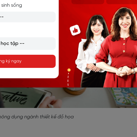
 sinh sống
ng ký ngay
hông dụng ngành thiết kế đồ họa