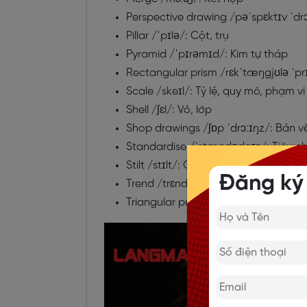
Perspective drawing /
pəˈspɛktɪv ˈdr
Pillar /
ˈpɪlə/
: Cột, trụ
Pyramid /
ˈpɪrəmɪd/
: Kim tự tháp
Rectangular prism /
rɛkˈtæŋgjʊlə ˈp
Scale /
skeɪl/
: Tỷ lệ, quy mô, phạm vi
Shell /
ʃɛl/
: Vỏ, lớp
Shop drawings /
ʃɒp ˈdrɔːɪŋz/
: Bản vẽ
Standardise /
ˈstændədaɪz/
: Tiêu 
Stilt /
stɪlt/
: Cột sàn nhà
Đăng ký
Trend /
trɛnd/
: Xu hướng
Triangular prism /
traɪˈæŋgjʊlə ˈprɪ