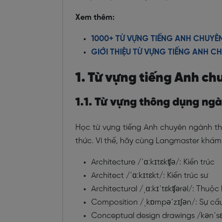
Xem thêm:
1000+ TỪ VỰNG TIẾNG ANH CHUYÊ
GIỚI THIỆU TỪ VỰNG TIẾNG ANH
1. Từ vựng tiếng Anh ch
1.1. Từ vựng thông dụng ngà
Học từ vựng tiếng Anh chuyên ngành th
thức. Vì thế, hãy cùng Langmaster khám
Architecture /
ˈɑːkɪtɛkʧə/
: Kiến trúc
Architect /
ˈɑːkɪtɛkt/
: Kiến trúc sư
Architectural /
ˌɑːkɪˈtɛkʧərəl/
: Thuộc 
Composition /
ˌkɒmpəˈzɪʃən/
: Sự cấ
Conceptual design drawings /
kənˈsɛ