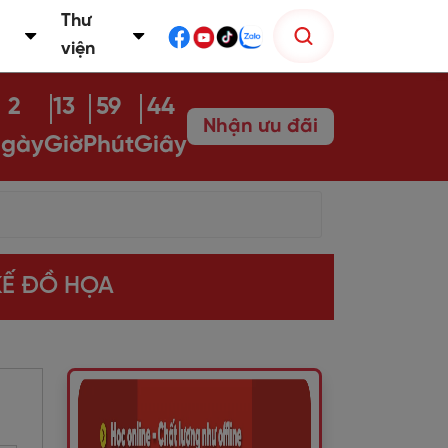
Thư
viện
2
13
59
43
Nhận ưu đãi
gày
Giờ
Phút
Giây
KẾ ĐỒ HỌA