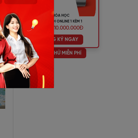
KHÓA HỌC
TIẾNG ANH ONLINE 1 KÈM 1
ƯU ĐÃI 10.000.000Đ
ĐĂNG KÝ NGAY
HỌC THỬ MIỄN PHÍ