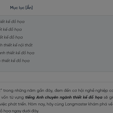
Mục lục
[Ẩn]
iết kế đồ họa
ết kế đồ họa
iết kế đồ họa
 thiết kế nội thất
nh thiết kế đồ họa
h thiết kế đồ họa
t” trong những năm gần đây, đem đến cơ hội nghề nghiệp c
g vốn từ vựng
tiếng Anh chuyên ngành thiết kế đồ họa
sẽ g
iệc phát triển. Hôm nay, hãy cùng Langmaster khám phá về
đồ họa ngay dưới đây.