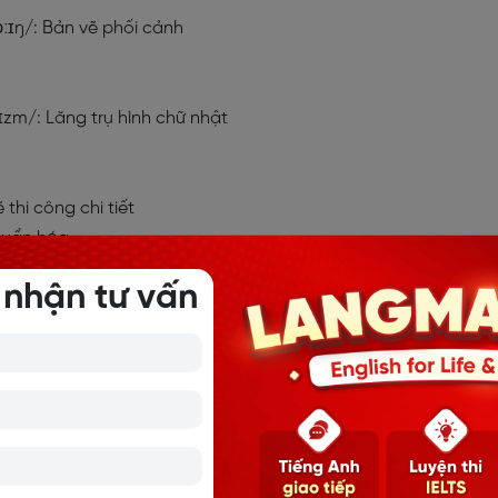
ɔːɪŋ/
: Bản vẽ phối cảnh
rɪzm/
: Lăng trụ hình chữ nhật
 thi công chi tiết
chuẩn hóa
 nhận tư vấn
zm/
: Lăng trụ tam giác