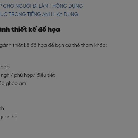
IẾP CHO NGƯỜI ĐI LÀM THÔNG DỤNG
DỤC TRONG TIẾNG ANH HAY DÙNG
ành thiết kế đồ họa
ngành thiết kế đồ họa để bạn có thể tham khảo:
y cập
ghi/ phù hợp/ điều tiết
: Bộ ghép âm
nh
 quan hệ