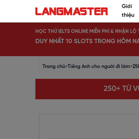
Giới
thiệu
HỌC THỬ IELTS ONLINE MIỄN PHÍ & NHẬN L
DUY NHẤT 10 SLOTS TRONG HÔM N
Trang chủ
>
Tiếng Anh cho người đi làm
>
25
250+ TỪ 