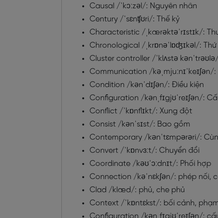
Causal /ˈkɔːzəl/: Nguyên nhân
Century /ˈsɛnʧʊri/: Thế kỷ
Characteristic /ˌkærəktəˈrɪstɪk/: Th
Chronological /ˌkrɒnəˈlɒʤɪkəl/: Thứ 
Cluster controller /ˈklʌstə kənˈtrəʊlə
Communication /kəˌmjuːnɪˈkeɪʃən/: S
Condition /kənˈdɪʃən/: Điều kiện
Configuration /kənˌfɪgjʊˈreɪʃən/: Cấ
Conflict /ˈkɒnflɪkt/: Xung đột
Consist /kənˈsɪst/: Bao gồm
Contemporary /kənˈtɛmpərəri/: Cùng
Convert /ˈkɒnvɜːt/: Chuyển đổi
Coordinate /kəʊˈɔːdnɪt/: Phối hợp
Connection /kəˈnɛkʃən/: phép nối, 
Clad /klæd/: phủ, che phủ
Context /ˈkɒntɛkst/: bối cảnh, phạm
Configuration /kənˌfɪgjʊˈreɪʃən/: cấ