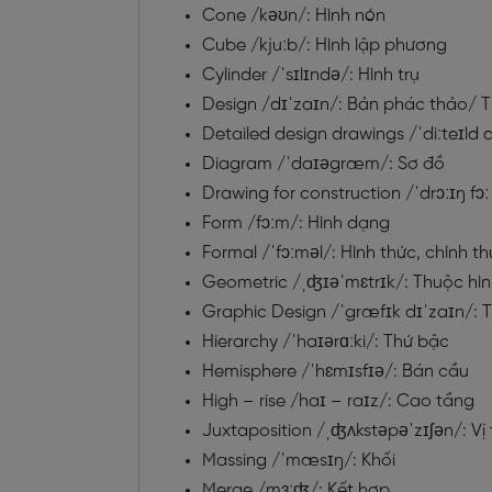
Cone /
kəʊn/
: Hình nón
Cube /
kjuːb/
: Hình lập phương
Cylinder /
ˈsɪlɪndə/
: Hình trụ
Design /
dɪˈzaɪn/
: Bản phác thảo/ T
Detailed design drawings /
ˈdiːteɪld 
Diagram /
ˈdaɪəgræm/
: Sơ đồ
Drawing for construction /
ˈdrɔːɪŋ fɔ
Form /
fɔːm/
: Hình dạng
Formal /
ˈfɔːməl/
: Hình thức, chính t
Geometric /
ˌʤɪəˈmɛtrɪk/
: Thuộc hì
Graphic Design /
ˈgræfɪk dɪˈzaɪn/
: 
Hierarchy /
ˈhaɪərɑːki/
: Thứ bậc
Hemisphere /
ˈhɛmɪsfɪə/
: Bán cầu
High – rise /
haɪ
–
raɪz/
: Cao tầng
Juxtaposition /
ˌʤʌkstəpəˈzɪʃən/
: Vị
Massing /
ˈmæsɪŋ/
: Khối
Merge /
mɜːʤ/
: Kết hợp