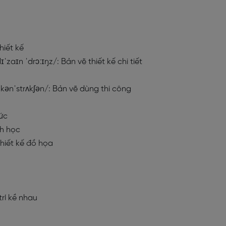
hiết kế
dɪˈzaɪn ˈdrɔːɪŋz/
: Bản vẽ thiết kế chi tiết
ː kənˈstrʌkʃən/
: Bản vẽ dùng thi công
hức
nh học
Thiết kế đồ họa
 trí kề nhau