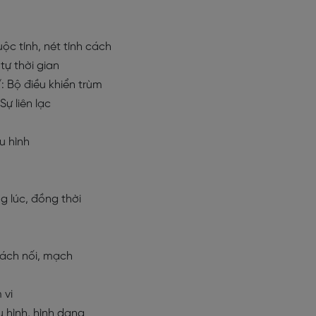
uộc tính, nét tính cách
tự thời gian
/: Bộ điều khiển trùm
ự liên lạc
u hình
 lúc, đồng thời
cách nối, mạch
 vi
u hình, hình dạng