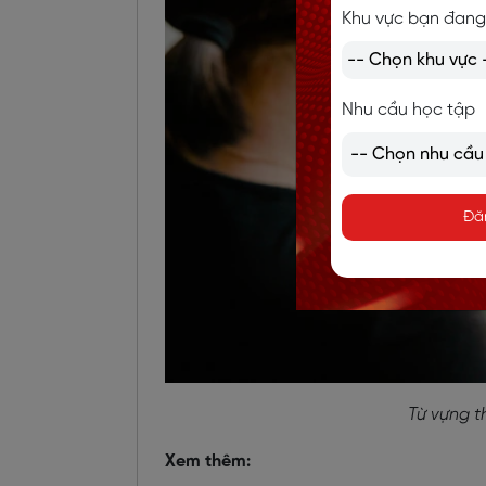
Khu vực bạn đang
Nhu cầu học tập
Đă
Từ vựng t
Xem thêm: