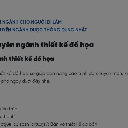
N NGÀNH CHO NGƯỜI ĐI LÀM
 CHUYÊN NGÀNH DƯỢC THÔNG DỤNG NHẤT
uyên ngành thiết kế đồ họa
nh thiết kế đồ họa
iết kế đồ họa sẽ giúp bạn nâng cao trình độ chuyên môn, k
 phá ngay dưới đây nhé.
kiến trúc
u thành
ptjʊəl dɪˈzaɪn ˈdrɔːɪŋz/
: Bản vẽ thiết kế cơ bản