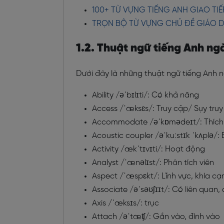
100+ TỪ VỰNG TIẾNG ANH GIAO T
TRỌN BỘ TỪ VỰNG CHỦ ĐỀ GIÁO 
1.2. Thuật ngữ tiếng Anh ng
Dưới đây là những thuật ngữ tiếng Anh 
Ability /əˈbɪlɪti/: Có khả năng
Access /ˈæksɛs/: Truy cập/ Sụy tru
Accommodate /əˈkɒmədeɪt/: Thích n
Acoustic coupler /əˈkuːstɪk ˈkʌplə/
Activity /ækˈtɪvɪti/: Hoạt động
Analyst /ˈænəlɪst/: Phân tích viên
Aspect /ˈæspɛkt/: Lĩnh vực, khía cạ
Associate /əˈsəʊʃɪɪt/: Có liên quan,
Axis /ˈæksɪs/: trục
Attach /əˈtæʧ/: Gắn vào, đính vào