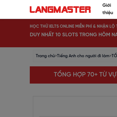
Giới
thiệu
HỌC THỬ IELTS ONLINE MIỄN PHÍ & NHẬN L
DUY NHẤT 10 SLOTS TRONG HÔM N
Trang chủ
>
Tiếng Anh cho người đi làm
>
TỔ
TỔNG HỢP 70+ TỪ V