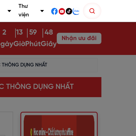
Thư
viện
2
13
59
47
Nhận ưu đãi
gày
Giờ
Phút
Giây
C THÔNG DỤNG NHẤT
ẶC THÔNG DỤNG NHẤT