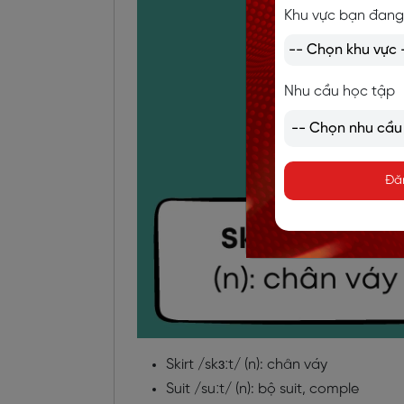
Khu vực bạn đang
Nhu cầu học tập
Đă
Skirt /skɜːt/ (n): chân váy
Suit /suːt/ (n): bộ suit, comple