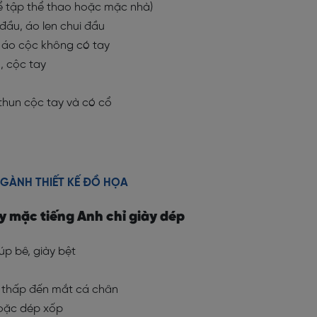
để tập thể thao hoặc mặc nhà)
i đầu, áo len chui đầu
, áo cộc không có tay
n, cộc tay
áo thun cộc tay và có cổ
NGÀNH THIẾT KẾ ĐỒ HỌA
y mặc tiếng Anh chỉ giày dép
búp bê, giày bệt
cổ thấp đến mắt cá chân
 hoặc dép xốp