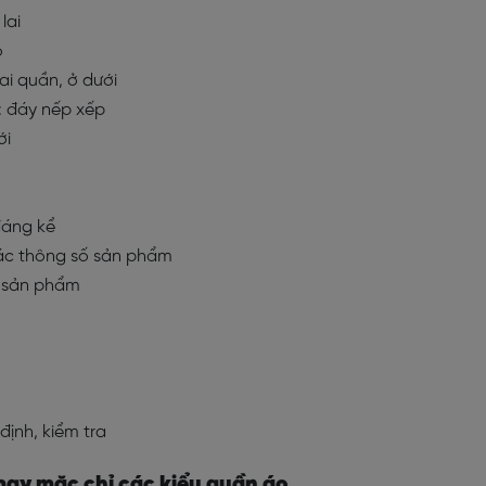
lai
o
lai quần, ở dưới
): đáy nếp xếp
ới
đáng kể
ác thông số sản phẩm
ại sản phẩm
 định, kiểm tra
may mặc chỉ các kiểu quần áo