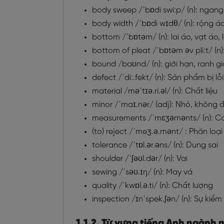
body sweep /ˈbɒdi swiːp/ (n): ngang 
body width /ˈbɒdi wɪdθ/ (n): rộng á
bottom /ˈbɒtəm/ (n): lai áo, vạt áo, 
bottom of pleat /ˈbɒtəm əv pliːt/ (n
bound
/baʊnd/ (n): giới hạn, ranh gi
defect /ˈdiː.fekt/ (n): Sản phẩm bị lỗi
material /məˈtɪə.ri.əl/ (n): Chất liệu
minor /ˈmaɪ.nər/ (adj): Nhỏ, không 
measurements /ˈmɛʒəmənts/ (n): C
(to) reject /ˈmeʒ.ə.mənt/ : Phân lo
tolerance /ˈtɒl.ər.əns/ (n): Dung sai
shoulder /ˈʃəʊl.dər/ (n): Vai
sewing /ˈsəʊ.ɪŋ/ (n): May vá
quality /ˈkwɒl.ə.ti/ (n): Chất lượng
inspection /ɪnˈspek.ʃən/ (n): Sự kiểm
1.1.2. Từ vựng tiếng Anh ngành 