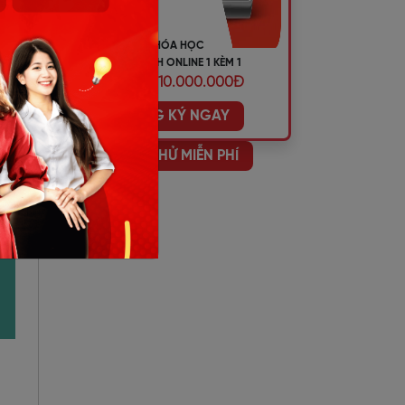
KHÓA HỌC
TIẾNG ANH ONLINE 1 KÈM 1
ƯU ĐÃI 10.000.000Đ
ĐĂNG KÝ NGAY
HỌC THỬ MIỄN PHÍ