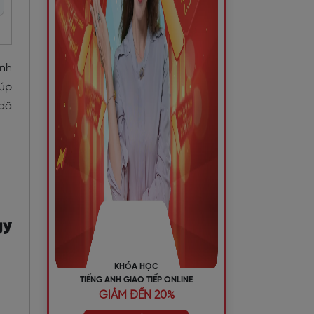
ành
iúp
 đã
gy
KHÓA HỌC
TIẾNG ANH GIAO TIẾP ONLINE
GIẢM ĐẾN 20%