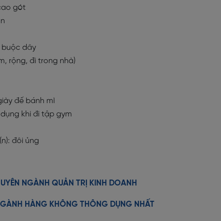
 cao gót
an
ng buộc dây
ềm, rộng, đi trong nhà)
 giày đế bánh mì
sử dụng khi đi tập gym
(n): đôi ủng
CHUYÊN NGÀNH QUẢN TRỊ KINH DOANH
 NGÀNH HÀNG KHÔNG THÔNG DỤNG NHẤT