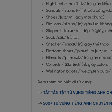
High heels /ˌhaɪ ˈhiːlz/ (n): giày kiểu
Sandals /ˈsændəl/ (n): dép xăng-đ
Shoes /ʃuːz/ (n): giày (nói chung)
Slip-ons /'slip,ɔn/ (n): giày lười khô
Slipper /ˈslɪp.ər/ (n): dép lê (giày, m
Sock /sɒk/ (n): tất
Sneaker /ˈsniːkə/ (n): giày thể thao
Platform shoes /ˈplætfɔːm ʃuːz/ (n):
Plimsolls /ˈplɪm.səlz/ (n): giày dép 
Oxfords /ˈɑːksfərd/ (n): giày oxford
Wellington boots /ˈwel.ɪŋ.tən buːts/ 
Xem thêm bài viết về từ vựng:
=>
TẤT TẦN TẬT TỪ VỰNG TIẾNG ANH 
=>
500+ TỪ VỰNG TIẾNG ANH CHUYÊN