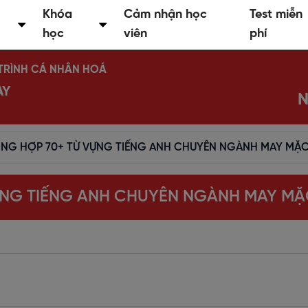
Khóa
Cảm nhận học
Test miễn
học
viên
phí
Ộ TRÌNH CÁ NHÂN HOÁ
AY
N
NG HỢP 70+ TỪ VỰNG TIẾNG ANH CHUYÊN NGÀNH MAY MẶ
ỰNG TIẾNG ANH CHUYÊN NGÀNH MAY M