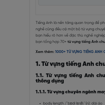
Tiếng Anh là nền tảng quan trọng để phá
nghề cũng đều có một bộ từ vựng chuyên 
bạn hiểu rõ hơn về đặc thù nghề nghiệp
bạn tổng hợp 70+
từ vựng tiếng Anh c
Xem thêm:
1000+ TỪ VỰNG TIẾNG ANH
1. Từ vựng tiếng Anh c
1.1. Từ vựng tiếng Anh c
thông dụng
1.1.1. Từ vựng chuyên ngành ma
body length /ˈbɒdi lɛŋθ/ (n): dài áo