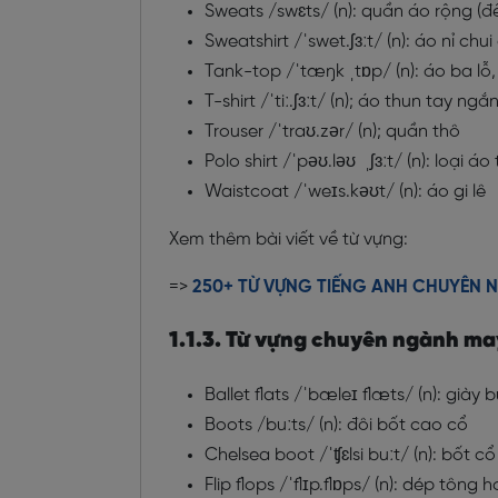
Sweats /swɛts/ (n): quần áo rộng (
Sweatshirt /ˈswet.ʃɜːt/ (n): áo nỉ chu
Tank-top /ˈtæŋk ˌtɒp/ (n): áo ba lỗ
T-shirt
/ˈtiː.ʃɜːt/ (n); áo thun tay ngắ
Trouser /ˈtraʊ.zər/ (n); quần thô
Polo shirt /ˈpəʊ.ləʊ ˌʃɜːt/ (n): loại 
Waistcoat /ˈweɪs.kəʊt/ (n): áo gi lê
Xem thêm bài viết về từ vựng:
=>
250+ TỪ VỰNG TIẾNG ANH CHUYÊN 
1.1.3. Từ vựng chuyên ngành ma
Ballet flats /ˈbæleɪ flæts/ (n): giày 
Boots /buːts/ (n): đôi bốt cao cổ
Chelsea boot /ˈʧɛlsi buːt/ (n): bốt 
Flip flops /ˈflɪp.flɒps/ (n): dép tông