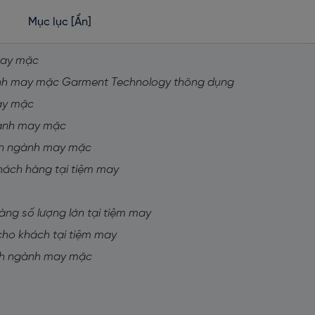
Mục lục
[Ẩn]
may mặc
gành may mặc Garment Technology thông dụng
may mặc
gành may mặc
yên ngành may mặc
 khách hàng tại tiệm may
hàng số lượng lớn tại tiệm may
 cho khách tại tiệm may
Anh ngành may mặc