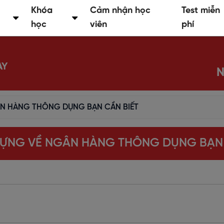
Khóa
Cảm nhận học
Test miễn
học
viên
phí
AY
N
ÂN HÀNG THÔNG DỤNG BẠN CẦN BIẾT
 VỰNG VỀ NGÂN HÀNG THÔNG DỤNG BẠN 