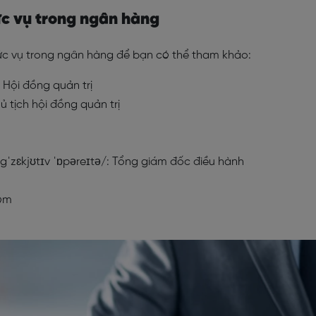
ức vụ trong ngân hàng
hức vụ trong ngân hàng để bạn có thể tham khảo:
: Hội đồng quản trị
 tịch hội đồng quản trị
 ɪgˈzɛkjʊtɪv ˈɒpəreɪtə/: Tổng giám đốc điều hành
hóm