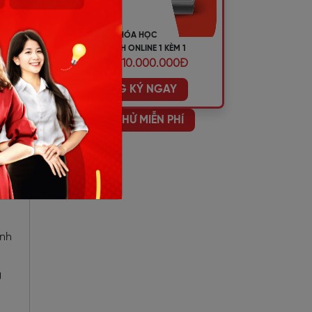
KHÓA HỌC
TIẾNG ANH ONLINE 1 KÈM 1
ƯU ĐÃI 10.000.000Đ
ĐĂNG KÝ NGAY
làm
HỌC THỬ MIỄN PHÍ
sản
anh
g