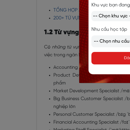
Khu vực bạn đang
TỔNG HỢP 3000 TỪ VỰNG TIẾNG 
200+ TỪ VỰNG TIẾNG ANH CHUYÊ
Nhu cầu học tập
1.2 Từ vựng tiếng Anh về các
Có
những
từ
vựng tiếng Anh chuyên n
việc trong ngân hàng nào? Cùng Langm
Đă
Accounting Controller /əˈkaʊntɪŋ kə
Product Development Specialist /p
phẩm
Market Development Specialist /mɑːkɪ
Big Business Customer Specialist
/b
nghiệp lớn
Personal Customer Specialist /bɪg ˈ
Financial Accounting Specialist /faɪ