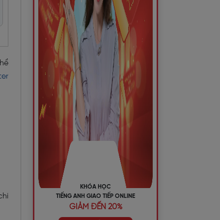
thể
er
KHÓA HỌC
chi
TIẾNG ANH GIAO TIẾP ONLINE
GIẢM ĐẾN 20%