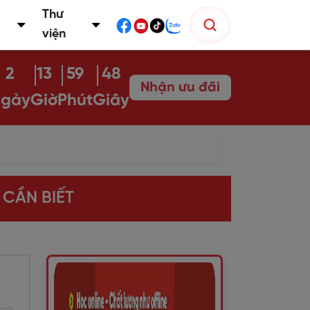
Thư
viện
2
13
59
47
Nhận ưu đãi
gày
Giờ
Phút
Giây
CẦN BIẾT