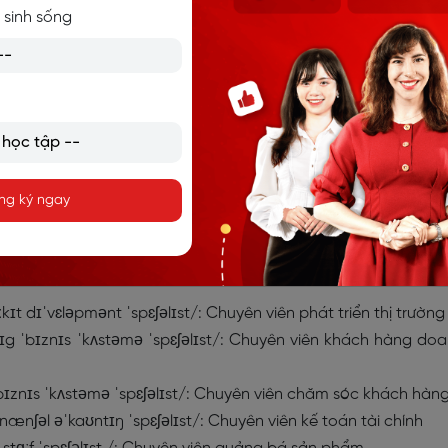
 sinh sống
ANH THÔNG DỤNG THEO CHỦ ĐỀ
N NGÀNH CÔNG NGHỆ THÔNG TIN
 vị trí làm việc trong ngân hàng
gành ngân hàng
nào? Có những từ vựng tiếng Anh về vị trí 
aster khám phá ngay dưới đây:
ng ký ngay
nˈtrəʊlə/: Kiểm soát viên kế toán
rɒdʌkt dɪˈvɛləpmənt ˈspɛʃəlɪst /: Chuyên viên phát triển 
t dɪˈvɛləpmənt ˈspɛʃəlɪst/: Chuyên viên phát triển thị trường
ɪg ˈbɪznɪs ˈkʌstəmə ˈspɛʃəlɪst/: Chuyên viên khách hàng do
bɪznɪs ˈkʌstəmə ˈspɛʃəlɪst/: Chuyên viên chăm sóc khách hàn
ˈnænʃəl əˈkaʊntɪŋ ˈspɛʃəlɪst/: Chuyên viên kế toán tài chính