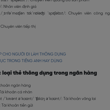
ŋ stɑːf ˈspɛʃəlɪst /: Chuyên viên quảng bá sản phẩm
/: Nhân viên định giá
 /ˌɪnfəˈmeɪʃən tɛkˈnɒləʤi ˈspɛʃəlɪst/: Chuyên viên công n
 Chuyên viên tiếp thị
IẾP CHO NGƯỜI ĐI LÀM THÔNG DỤNG
DỤC TRONG TIẾNG ANH HAY DÙNG
c loại thẻ thông dụng trong ngân hàng
 khoản ngân hàng
 Tài khoản cá nhân
/ˈkʌrənt əˈkaʊnt/ ˈʧɛkɪŋ əˈkaʊnt/: Tài khoản vãng lai
 Tài khoản tiền gửi