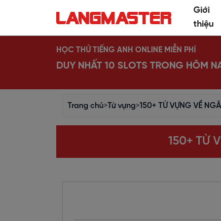
Giới
thiệu
HỌC THỬ TIẾNG ANH ONLINE MIỄN PHÍ
DUY NHẤT 10 SLOTS TRONG HÔM N
Trang chủ
>
Từ vựng
>
150+ TỪ VỰNG VỀ NG
150+ TỪ