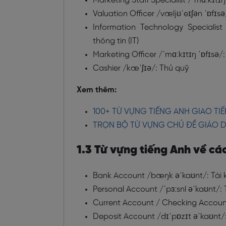
Marketing Staff Specialist /ˈmɑːkɪtɪ
Valuation Officer
/væljʊˈeɪʃən ˈɒfɪsə
Information Technology Specialist
thông tin (IT)
Marketing Officer /ˈmɑːkɪtɪŋ ˈɒfɪsə/:
Cashier /kæˈʃɪə/: Thủ quỹ
Xem thêm:
100+ TỪ VỰNG TIẾNG ANH GIAO T
TRỌN BỘ TỪ VỰNG CHỦ ĐỀ GIÁO 
1.3 Từ vựng tiếng Anh về cá
Bank Account /bæŋk əˈkaʊnt/: Tài
Personal Account /ˈpɜːsnl əˈkaʊnt/:
Current Account / Checking Account 
Deposit Account /dɪˈpɒzɪt əˈkaʊnt/: