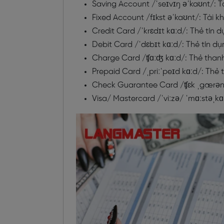
Saving Account /ˈseɪvɪŋ əˈkaʊnt/: T
Fixed Account /fɪkst əˈkaʊnt/: Tài 
Credit Card /ˈkrɛdɪt kɑːd/: Thẻ tín 
Debit Card /ˈdɛbɪt kɑːd/: Thẻ tín d
Charge Card /ʧɑːʤ kɑːd/: Thẻ than
Prepaid Card /ˌpriːˈpeɪd kɑːd/: Thẻ 
Check Guarantee Card /ʧɛk ˌgærənˈ
Visa/ Mastercard /ˈviːzə/ ˈmɑːstəˌkɑ