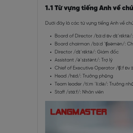
1.1 Từ vựng tiếng Anh về ch
Dưới đây là các từ vựng tiếng Anh về c
Board of Director /bɔːd ɒv dɪˈrɛktə/
Board chairman /bɔːd ˈʧeəmən/: Chủ
Director /dɪˈrɛktə/: Giám đốc
Assistant /əˈsɪstənt/: Trợ lý
Chief of Executive Operator
/ʧiːf ɒv
Head
/hɛd/: Trưởng phòng
Team leader /tiːm ˈliːdə/: Trưởng n
Staff
/stɑːf/: Nhân viên