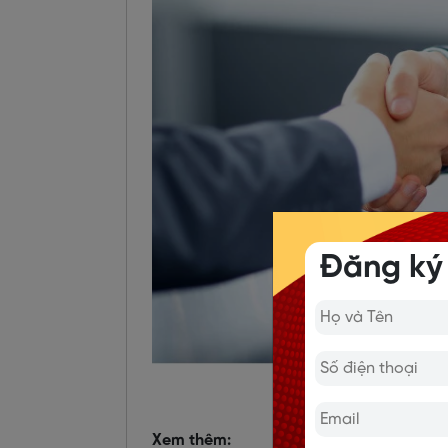
Đăng ký
Từ vựng tiế
Xem thêm: