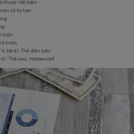
ài khoản tiết kiệm
khoản có kỳ hạn
dụng
ụng
h toán
trả trước
tiː kɑːd/: Thẻ đảm bảo
ːd/: Thẻ visa, mastercard