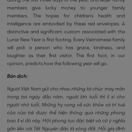
during the first three days of the year, and elder family
members give lucky money to younger family
members. The hopes for children's health and
intelligence are embodied by these red envelopes. A
distinctive and significant custom associated with the
Lunar New Year is first footing. Every Vietnamese family
will pick a person who has grace, kindness, and
laughter as their first visitor. The first foot, in our
opinion, predicts how the following year will go.
Bản dịch:
​Người Việt Nam gửi cho nhau những lời chúc may mắn
trong ba ngày đầu năm, người lớn tuổi thì lì xì cho
người nhỏ tuổi. Những hy vọng về sức khỏe và trí tuệ
của của trẻ được thể hiện thông qua những phong
bao lì xì đỏ này. Một phong tục đặc biệt và có ý nghĩa
gắn liền với Tết Nguyên đán là xông đất. Mỗi gia đình