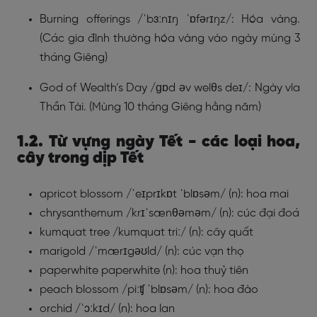
Burning offerings /ˈbɜːnɪŋ ˈɒfərɪŋz/: Hóa vàng.
(Các gia đình thường hóa vàng vào ngày mùng 3
tháng Giêng)
God of Wealth’s Day /ɡɒd əv welθs deɪ/: Ngày vía
Thần Tài. (Mùng 10 tháng Giêng hằng năm)
1.2. Từ vựng ngày Tết - các loại hoa,
cây trong dịp Tết
apricot blossom /ˈeɪprɪkɒt ˈblɒsəm/ (n): hoa mai
chrysanthemum /krɪˈsænθəməm/ (n): cúc đại đoá
kumquat tree /kumquat triː/ (n): cây quất
marigold /ˈmærɪgəʊld/ (n): cúc vạn thọ
paperwhite paperwhite (n): hoa thuỷ tiên
peach blossom /piːʧ ˈblɒsəm/ (n): hoa đào
orchid /ˈɔːkɪd/ (n): hoa lan