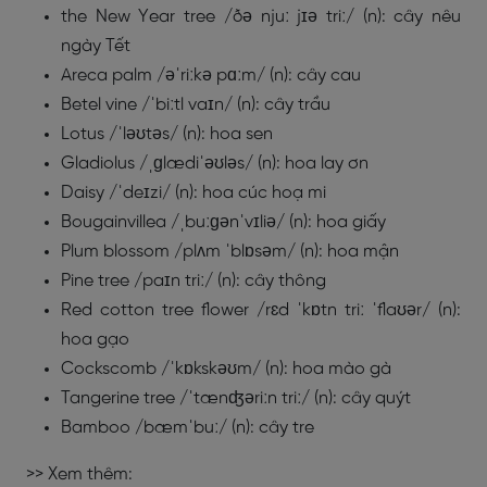
the New Year tree /ðə njuː jɪə triː/ (n): cây nêu
ngày Tết
Areca palm /əˈriːkə pɑːm/ (n): cây cau
Betel vine /ˈbiːtl vaɪn/ (n): cây trầu
Lotus /ˈləʊtəs/ (n): hoa sen
Gladiolus /ˌɡlædiˈəʊləs/ (n): hoa lay ơn
Daisy /ˈdeɪzi/ (n): hoa cúc hoạ mi
Bougainvillea /ˌbuːɡənˈvɪliə/ (n): hoa giấy
Plum blossom /plʌm ˈblɒsəm/ (n): hoa mận
Pine tree /paɪn triː/ (n): cây thông
Red cotton tree flower /rɛd ˈkɒtn triː ˈflaʊər/ (n):
hoa gạo
Cockscomb /ˈkɒkskəʊm/ (n): hoa mào gà
Tangerine tree /ˈtænʤəriːn triː/ (n): cây quýt
Bamboo /bæmˈbuː/ (n): cây tre
>> Xem thêm: