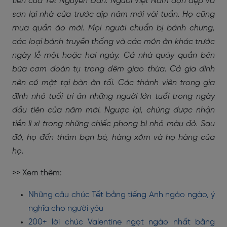
tiên của Tết Nguyên Đán. Người Việt Nam dọn dẹp và
sơn lại nhà cửa trước dịp năm mới vài tuần. Họ cũng
mua quần áo mới. Mọi người chuẩn bị bánh chưng,
các loại bánh truyền thống và các món ăn khác trước
ngày lễ một hoặc hai ngày. Cả nhà quây quần bên
bữa cơm đoàn tụ trong đêm giao thừa. Cả gia đình
nên có mặt tại bàn ăn tối. Các thành viên trong gia
đình nhỏ tuổi tri ân những người lớn tuổi trong ngày
đầu tiên của năm mới. Ngược lại, chúng được nhận
tiền lì xì trong những chiếc phong bì nhỏ màu đỏ. Sau
đó, họ đến thăm bạn bè, hàng xóm và họ hàng của
họ.
>> Xem thêm:
Những câu chúc Tết bằng tiếng Anh ngào ngào, ý
nghĩa cho người yêu
200+ lời chúc Valentine ngọt ngào nhất bằng