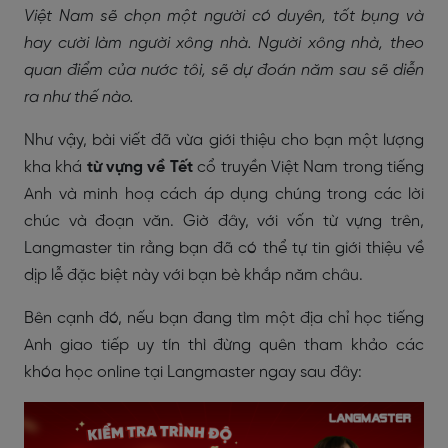
Việt Nam sẽ chọn một người có duyên, tốt bụng và
hay cười làm người xông nhà. Người xông nhà, theo
quan điểm của nước tôi, sẽ dự đoán năm sau sẽ diễn
ra như thế nào.​
Như vậy, bài viết đã vừa giới thiệu cho bạn một lượng
kha khá
từ vựng về Tết
cổ truyền Việt Nam trong tiếng
Anh và minh hoạ cách áp dụng chúng trong các lời
chúc và đoạn văn. Giờ đây, với vốn từ vựng trên,
Langmaster tin rằng bạn đã có thể tự tin giới thiệu về
dịp lễ đặc biệt này với bạn bè khắp năm châu.
Bên cạnh đó, nếu bạn đang tìm một địa chỉ học tiếng
Anh giao tiếp uy tín thì đừng quên tham khảo các
khóa học online tại Langmaster ngay sau đây: