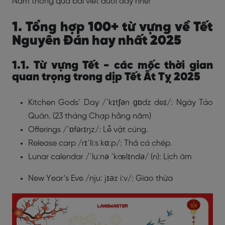
Nam thông qua bài viết dưới đây nhé!
1. Tổng hợp 100+ từ vựng về Tết
Nguyên Đán hay nhất 2025
1.1. Từ vựng Tết - các mốc thời gian
quan trọng trong dịp Tết Ất Tỵ 2025
Kitchen Gods’ Day /ˈkɪtʃən ɡɒdz deɪ/: Ngày Táo
Quân. (23 tháng Chạp hằng năm)
Offerings /ˈɒfərɪŋz/: Lễ vật cúng.
Release carp /rɪˈliːs kɑːp/: Thả cá chép.
Lunar calendar /ˈluːnə ˈkælɪndə/ (n): Lịch âm
New Year’s Eve /njuː jɪəz iːv/: Giao thừa