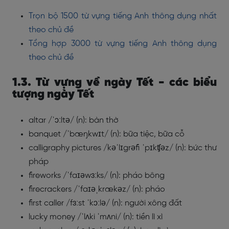
Trọn bộ 1500 từ vựng tiếng Anh thông dụng nhất
theo chủ đề
Tổng hợp 3000 từ vựng tiếng Anh thông dụng
theo chủ đề
1.3. Từ vựng về ngày Tết - các biểu
tượng ngày Tết
altar /ˈɔːltə/ (n): bàn thờ
banquet /ˈbæŋkwɪt/ (n): bữa tiệc, bữa cỗ
calligraphy pictures /kəˈlɪgrəfi ˈpɪkʧəz/ (n): bức thư
pháp
fireworks /ˈfaɪəwɜːks/ (n): pháo bông
firecrackers /ˈfaɪəˌkrækəz/ (n): pháo
first caller /fɜːst ˈkɔːlə/ (n): người xông đất
lucky money /ˈlʌki ˈmʌni/ (n): tiền lì xì