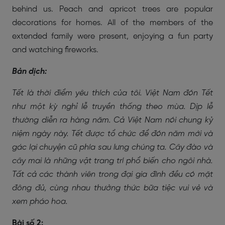
behind us. Peach and apricot trees are popular
decorations for homes. All of the members of the
extended family were present, enjoying a fun party
and watching fireworks.
Bản dịch:
Tết là thời điểm yêu thích của tôi. Việt Nam đón Tết
như một kỳ nghỉ lễ truyền thống theo mùa. Dịp lễ
thường diễn ra hàng năm. Cả Việt Nam nói chung kỷ
niệm ngày này. Tết được tổ chức để đón năm mới và
gác lại chuyện cũ phía sau lưng chúng ta. Cây đào và
cây mai là những vật trang trí phổ biến cho ngôi nhà.
Tất cả các thành viên trong đại gia đình đều có mặt
đông đủ, cùng nhau thưởng thức bữa tiệc vui vẻ và
xem pháo hoa.
Bài số 2: