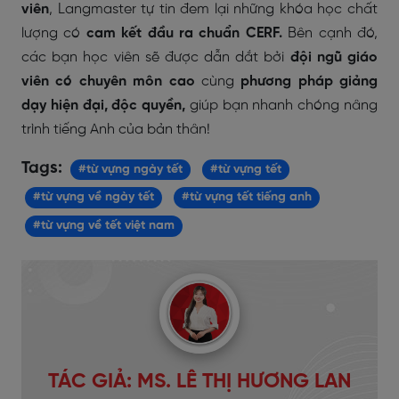
viên
, Langmaster tự tin đem lại những khóa học chất
lượng có
cam kết đầu ra chuẩn CERF.
Bên cạnh đó,
các bạn học viên sẽ được dẫn dắt bởi
đội ngũ giáo
viên có chuyên môn cao
cùng
phương pháp giảng
dạy hiện đại, độc quyền,
giúp bạn nhanh chóng nâng
trình tiếng Anh của bản thân!
Tags:
#từ vựng ngày tết
#từ vựng tết
#từ vựng về ngày tết
#từ vựng tết tiếng anh
#từ vựng về tết việt nam
TÁC GIẢ: MS. LÊ THỊ HƯƠNG LAN