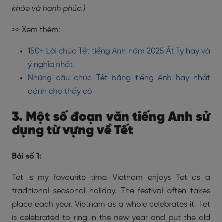
khỏe và hạnh phúc.)
>> Xem thêm:
150+ Lời chúc Tết tiếng Anh năm 2025 Ất Tỵ hay và
ý nghĩa nhất
Những câu chúc Tết bằng tiếng Anh hay nhất
dành cho thầy cô
3. Một số đoạn văn tiếng Anh sử
dụng từ vựng về Tết
Bài số 1:
Tet is my favourite time. Vietnam enjoys Tet as a
traditional seasonal holiday. The festival often takes
place each year. Vietnam as a whole celebrates it. Tet
is celebrated to ring in the new year and put the old