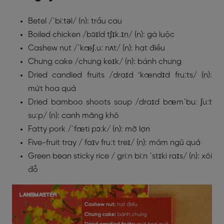
Betel /ˈbiːtəl/ (n): trầu cau
Boiled chicken /bɔɪld tʃɪk.ɪn/ (n): gà luộc
Cashew nut /ˈkæʃ.uː nʌt/ (n): hạt điều
Chưng cake /chưng keɪk/ (n): bánh chưng
Dried candied fruits /draɪd ‘kændɪd fruːts/ (n):
mứt hoa quả
Dried bamboo shoots soup /draɪd bæmˈbuː ʃuːt
suːp/ (n): canh măng khô
Fatty pork /ˈfæti pɔːk/ (n): mỡ lợn
Five-fruit tray / faɪv fruːt treɪ/ (n): mâm ngũ quả
Green bean sticky rice / griːn biːn ˈstɪki raɪs/ (n): xôi
đỗ