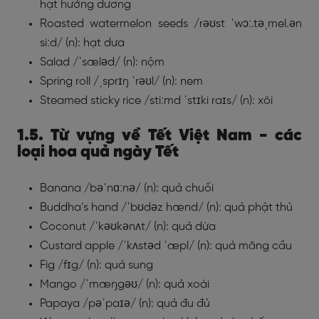
hạt hướng dương
Roasted watermelon seeds /rəʊst ˈwɔː.təˌmel.ən
siːd/ (n): hạt dưa
Salad /ˈsæləd/ (n): nộm
Spring roll /ˌsprɪŋ ˈrəʊl/ (n): nem
Steamed sticky rice /stiːmd ˈstɪki raɪs/ (n): xôi
1.5. Từ vựng về Tết Việt Nam - các
loại hoa quả ngày Tết
Banana /bəˈnɑːnə/ (n): quả chuối
Buddha’s hand /ˈbʊdəz hænd/ (n): quả phật thủ
Coconut /ˈkəʊkənʌt/ (n): quả dừa
Custard apple /ˈkʌstəd ˈæpl/ (n): quả mãng cầu
Fig /fɪg/ (n): quả sung
Mango /ˈmæŋgəʊ/ (n): quả xoài
Papaya /pəˈpaɪə/ (n): quả đu đủ