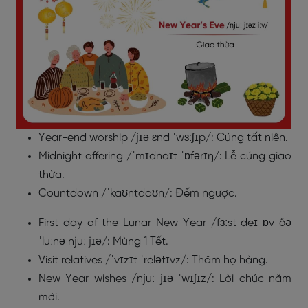
Year-end worship /jɪə ɛnd ˈwɜːʃɪp/: Cúng tất niên.
Midnight offering /ˈmɪdnaɪt ˈɒfərɪŋ/: Lễ cúng giao
thừa.
Countdown /ˈkaʊntdaʊn/: Đếm ngược.
First day of the Lunar New Year /fɜːst deɪ ɒv ðə
ˈluːnə njuː jɪə/: Mùng 1 Tết.
Visit relatives /ˈvɪzɪt ˈrelətɪvz/: Thăm họ hàng.
New Year wishes /njuː jɪə ˈwɪʃɪz/: Lời chúc năm
mới.