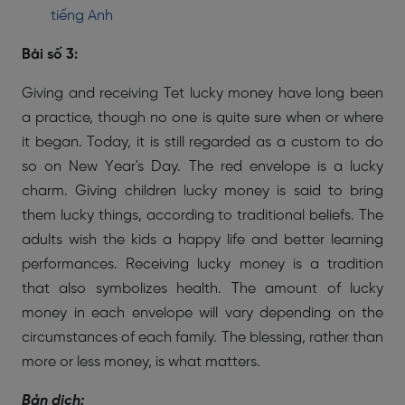
tiếng Anh
Bài số 3:
Giving and receiving Tet lucky money have long been
a practice, though no one is quite sure when or where
it began. Today, it is still regarded as a custom to do
so on New Year's Day. The red envelope is a lucky
charm. Giving children lucky money is said to bring
them lucky things, according to traditional beliefs. The
adults wish the kids a happy life and better learning
performances. Receiving lucky money is a tradition
that also symbolizes health. The amount of lucky
money in each envelope will vary depending on the
circumstances of each family. The blessing, rather than
more or less money, is what matters.
Bản dịch: