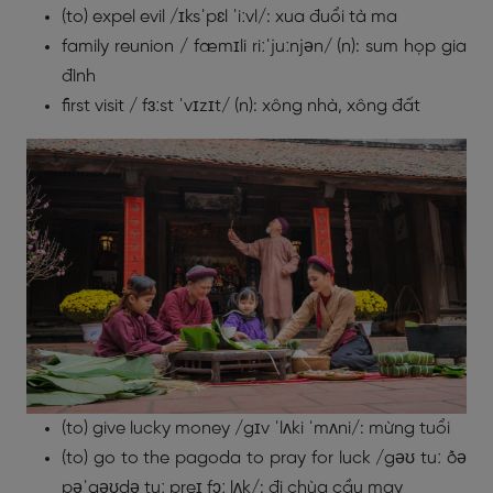
(to) expel evil /ɪksˈpɛl ˈiːvl/: xua đuổi tà ma
family reunion / fæmɪli riːˈjuːnjən/ (n): sum họp gia
đình
first visit / fɜːst ˈvɪzɪt/ (n): xông nhà, xông đất
(to) give lucky money /gɪv ˈlʌki ˈmʌni/: mừng tuổi
(to) go to the pagoda to pray for luck /gəʊ tuː ðə
pəˈgəʊdə tuː preɪ fɔː lʌk/: đi chùa cầu may