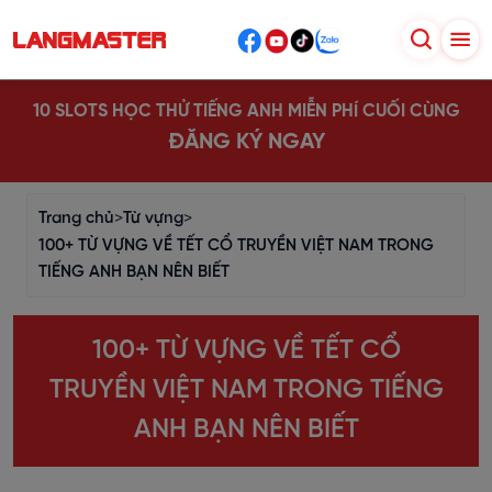
10 SLOTS HỌC THỬ TIẾNG ANH MIỄN PHÍ CUỐI CÙNG
ĐĂNG KÝ NGAY
Trang chủ
>
Từ vựng
>
100+ TỪ VỰNG VỀ TẾT CỔ TRUYỀN VIỆT NAM TRONG
TIẾNG ANH BẠN NÊN BIẾT
100+ TỪ VỰNG VỀ TẾT CỔ
TRUYỀN VIỆT NAM TRONG TIẾNG
ANH BẠN NÊN BIẾT