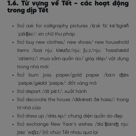
1.6. Từ vựng về Tết - các hoạt động
trong dịp Tết
(to) ask for calligraphy pictures /ɑːsk fɔː kəˈlɪgrəfi
ˈpɪkʧəz/: xin chữ thư pháp
(to) buy new clothes/ new shoes/ new household
items /baɪ njuː kləʊðz/njuː ʃuːz/njuː ˈhaʊshəʊld
ˈaɪtəmz/: mua sắm quần áo/ giày dép/ vật dụng
trong nhà mới
(to) burn joss paper/gold paper /bɜːn ʤɒs
ˈpeɪpə/gəʊld ˈpeɪpə/: đốt vàng mã
(to) depart /dɪˈpɑːt/: xuất hành
(to) decorate the house /dɛkəreɪt ðə haʊs/: trang
trí nhà cửa
(to) dress up /drɛs ʌp/: chưng diện quần áo đẹp
(to) exchange New Year’s wishes /ɪksˈʧeɪnʤ njuː
jɪəz ˈwɪʃɪz/ (n): chúc Tết nhau qua lại