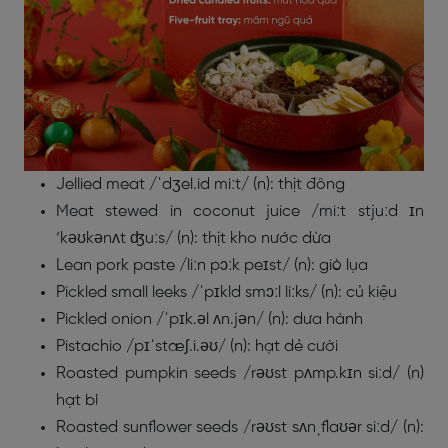
Jellied meat /ˈdʒel.id miːt/ (n): thịt đông
Meat stewed in coconut juice /miːt stjuːd ɪn
‘kəʊkənʌt ʤuːs/ (n): thịt kho nước dừa
Lean pork paste /liːn pɔːk peɪst/ (n): giò lụa
Pickled small leeks /ˈpɪkld smɔːl liːks/ (n): củ kiệu
Pickled onion /ˈpɪk.əl ʌn.jən/ (n): dưa hành
Pistachio /pɪˈstæʃ.i.əʊ/ (n): hạt dẻ cười
Roasted pumpkin seeds /rəʊst pʌmp.kɪn siːd/ (n)
hạt bí
Roasted sunflower seeds /rəʊst sʌnˌflaʊər siːd/ (n):