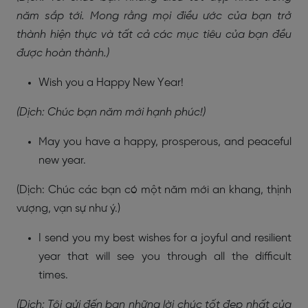
năm sắp tới. Mong rằng mọi điều ước của bạn trở
thành hiện thực và tất cả các mục tiêu của bạn đều
được hoàn thành.)
Wish you a Happy New Year!
(Dịch: Chúc bạn năm mới hạnh phúc!)
May you have a happy, prosperous, and peaceful
new year.
(Dịch: Chúc các bạn có một năm mới an khang, thịnh
vượng, vạn sự như ý.)
I send you my best wishes for a joyful and resilient
year that will see you through all the difficult
times.
(Dịch: Tôi gửi đến bạn những lời chúc tốt đẹp nhất của