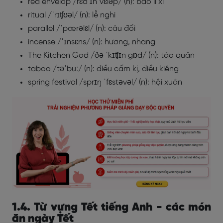
red envelop /rɛd ɪnˈvɛləp/ (n): bao lì xì
ritual /ˈrɪʧʊəl/ (n): lễ nghi
parallel /ˈpærəlɛl/ (n): câu đối
incense /ˈɪnsɛns/ (n): hương, nhang
The Kitchen God /ðə ˈkɪʧɪn gɒd/ (n): táo quân
taboo /təˈbuː/ (n): điều cấm kị, điều kiêng
spring festival /sprɪŋ ˈfɛstəvəl/ (n): hội xuân
1.4. Từ vựng Tết tiếng Anh - các món
ăn ngày Tết