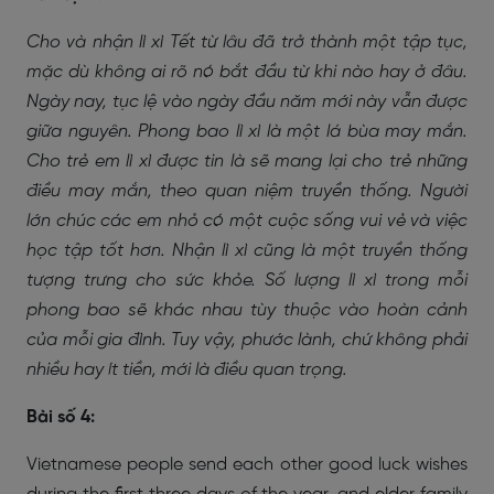
Cho và nhận lì xì Tết từ lâu đã trở thành một tập tục,
mặc dù không ai rõ nó bắt đầu từ khi nào hay ở đâu.
Ngày nay, tục lệ vào ngày đầu năm mới này vẫn được
giữa nguyên. Phong bao lì xì là một lá bùa may mắn.
Cho trẻ em lì xì được tin là sẽ mang lại cho trẻ những
điều may mắn, theo quan niệm truyền thống. Người
lớn chúc các em nhỏ có một cuộc sống vui vẻ và việc
học tập tốt hơn. Nhận lì xì cũng là một truyền thống
tượng trưng cho sức khỏe. Số lượng lì xì trong mỗi
phong bao sẽ khác nhau tùy thuộc vào hoàn cảnh
của mỗi gia đình. Tuy vậy, phước lành, chứ không phải
nhiều hay ít tiền, mới là điều quan trọng.
Bài số 4:
Vietnamese people send each other good luck wishes