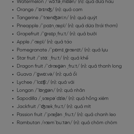
Watermelon /ˈwɔːtəˌmɛlən/ (n): quả dưa hấu
Orange /ˈɒrɪnʤ/ (n): quả cam
Tangerine /ˈtænʤəriːn/ (n): quả quýt
Pineapple /ˈpaɪnˌæpl/ (n): quả dứa (trái thơm)
Grapefruit /ˈɡreɪpˌfruːt/ (n): quả bưởi
Apple /ˈæpl/ (n): quả táo
Pomegranate /ˈpɒmɪˌɡrænɪt/ (n): quả lựu
Star fruit /ˈstɑː ˌfruːt/ (n): quả khế
Dragon fruit /ˈdræɡən ˌfruːt/ (n): quả thanh long
Guava /ˈɡwɑːvə/ (n): quả ổi
Lychee /ˈlaɪʧiː/ (n): quả vải
Longan /ˈlɒŋɡən/ (n): quả nhãn
Sapodilla /ˌsæpəˈdɪlə/ (n): quả hồng xiêm
Jackfruit /ˈʤækˌfruːt/ (n): quả mít
Passion fruit /ˈpæʃən ˌfruːt/ (n): quả chanh leo
Rambutan /ræmˈbuːtən/ (n): quả chôm chôm