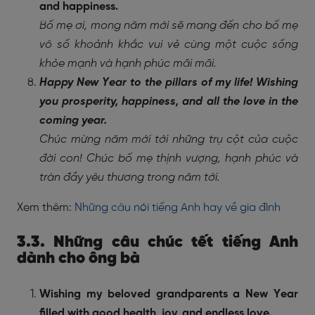
and happiness.
Bố mẹ ơi, mong năm mới sẽ mang đến cho bố mẹ
vô số khoảnh khắc vui vẻ cùng một cuộc sống
khỏe mạnh và hạnh phúc mãi mãi.
Happy New Year to the pillars of my life! Wishing
you prosperity, happiness, and all the love in the
coming year.
Chúc mừng năm mới tới những trụ cột của cuộc
đời con! Chúc bố mẹ thịnh vượng, hạnh phúc và
tràn đầy yêu thương trong năm tới.
Xem thêm:
Những câu nói tiếng Anh hay về gia đình
3.3. Những câu chúc tết tiếng Anh
dành cho ông bà
Wishing my beloved grandparents a New Year
filled with good health, joy, and endless love.