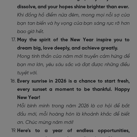
dissolve, and your hopes shine brighter than ever.
Khi đồng hồ điểm nửa đêm, mong mọi nỗi sợ của
bạn tan biến và hy vọng của bạn sáng rực rỡ hơn
bao giờ hết.
May the spirit of the New Year inspire you to
dream big, love deeply, and achieve greatly.
Mong tinh thần của năm mới truyền cảm hứng để
bạn mơ lớn, yêu sâu sắc và đạt được những điều
tuyệt vời.
Every sunrise in 2026 is a chance to start fresh,
every sunset a moment to be thankful. Happy
New Year!
Mỗi bình minh trong năm 2026 là cơ hội để bắt
đầu mới, mỗi hoàng hôn là khoảnh khắc để biết
ơn. Chúc mừng năm mới!
Here’s to a year of endless opportunities,