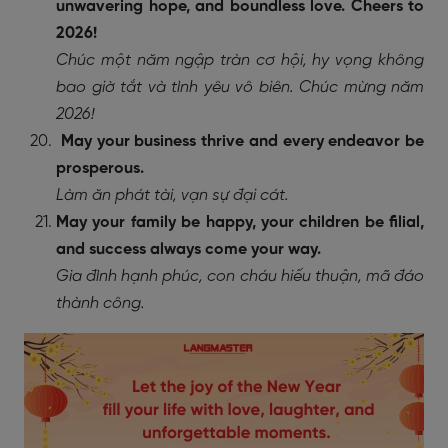
unwavering hope, and boundless love. Cheers to
2026!
Chúc một năm ngập tràn cơ hội, hy vọng không
bao giờ tắt và tình yêu vô biên. Chúc mừng năm
2026!
May your business thrive and every endeavor be
prosperous.
Làm ăn phát tài, vạn sự đại cát.
May your family be happy, your children be filial,
and success always come your way.
Gia đình hạnh phúc, con cháu hiếu thuận, mã đáo
thành công.