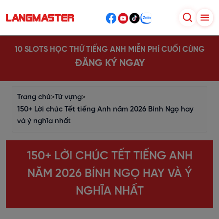
10 SLOTS HỌC THỬ TIẾNG ANH MIỄN PHÍ CUỐI CÙNG
ĐĂNG KÝ NGAY
Trang chủ
>
Từ vựng
>
150+ Lời chúc Tết tiếng Anh năm 2026 Bính Ngọ hay
và ý nghĩa nhất
150+ LỜI CHÚC TẾT TIẾNG ANH
NĂM 2026 BÍNH NGỌ HAY VÀ Ý
NGHĨA NHẤT