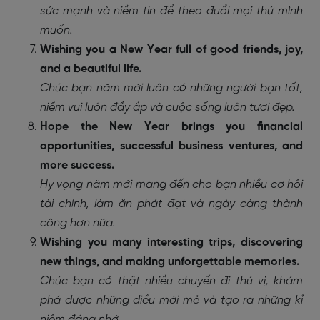
sức mạnh và niềm tin để theo đuổi mọi thứ mình
muốn.
Wishing you a New Year full of good friends, joy,
and a beautiful life.
Chúc bạn năm mới luôn có những người bạn tốt,
niềm vui luôn đầy ắp và cuộc sống luôn tươi đẹp.
Hope the New Year brings you financial
opportunities, successful business ventures, and
more success.
Hy vọng năm mới mang đến cho bạn nhiều cơ hội
tài chính, làm ăn phát đạt và ngày càng thành
công hơn nữa.
Wishing you many interesting trips, discovering
new things, and making unforgettable memories.
Chúc bạn có thật nhiều chuyến đi thú vị, khám
phá được những điều mới mẻ và tạo ra những kỉ
niệm đáng nhớ.