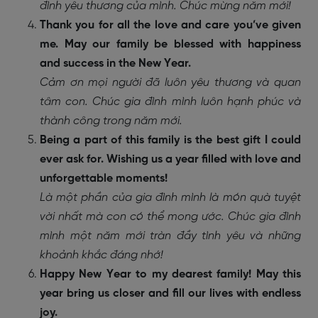
đình yêu thương của mình. Chúc mừng năm mới!
Thank you for all the love and care you’ve given
me. May our family be blessed with happiness
and success in the New Year.
Cảm ơn mọi người đã luôn yêu thương và quan
tâm con. Chúc gia đình mình luôn hạnh phúc và
thành công trong năm mới.
Being a part of this family is the best gift I could
ever ask for. Wishing us a year filled with love and
unforgettable moments!
Là một phần của gia đình mình là món quà tuyệt
vời nhất mà con có thể mong ước. Chúc gia đình
mình một năm mới tràn đầy tình yêu và những
khoảnh khắc đáng nhớ!
Happy New Year to my dearest family! May this
year bring us closer and fill our lives with endless
joy.