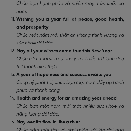
Chúc bạn hạnh phúc và nhiều may mắn suốt cả
năm.
Wishing you a year full of peace, good health,
and prosperity
Chúc một năm mới thật an khang thịnh vượng và
sức khỏe dồi dào.
May all your wishes come true this New Year
Chúc năm mới vạn sự như ý, mọi điều tốt lành đều
trở thành hiện thực.
A year of happiness and success awaits you
Cung hỷ phát tài, chúc bạn một năm đầy ắp hạnh
phúc và thành công.
Health and energy for an amazing year ahead
Chúc bạn một năm mới thật nhiều sức khỏe và
năng lượng dồi dào.
May wealth flow in like a river
Chúc năm mới tiền vô như nước, tài lộc dồi dào