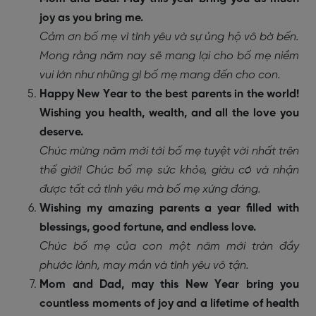
joy as you bring me.
Cảm ơn bố mẹ vì tình yêu và sự ủng hộ vô bờ bến.
Mong rằng năm nay sẽ mang lại cho bố mẹ niềm
vui lớn như những gì bố mẹ mang đến cho con.
Happy New Year to the best parents in the world!
Wishing you health, wealth, and all the love you
deserve.
Chúc mừng năm mới tới bố mẹ tuyệt vời nhất trên
thế giới! Chúc bố mẹ sức khỏe, giàu có và nhận
được tất cả tình yêu mà bố mẹ xứng đáng.
Wishing my amazing parents a year filled with
blessings, good fortune, and endless love.
Chúc bố mẹ của con một năm mới tràn đầy
phước lành, may mắn và tình yêu vô tận.
Mom and Dad, may this New Year bring you
countless moments of joy and a lifetime of health