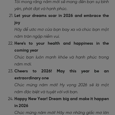
Tôi mong rằng năm mới sẽ mang đến bạn sự bình
yên, phát đạt và hạnh phúc.
Let your dreams soar in 2026 and embrace the
joy
Hãy để ước mơ của bạn bay xa và chúc bạn một
năm tràn ngập niềm vui.
Here’s to your health and happiness in the
coming year
Chúc bạn luôn mạnh khỏe và hạnh phúc trong
năm mới.
Cheers to 2026! May this year be an
extraordinary one
Chúc mừng năm mới! Hy vọng 2026 sẽ là một
năm đặc biệt và tuyệt vời với bạn.
Happy New Year! Dream big and make it happen
in 2026
Chúc mừng năm mới! Hãy mơ những giấc mơ lớn