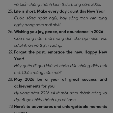
và biến chúng thành hiện thực trong năm 2026.
Life is short. Make every day count this New Year
Cuộc sống ngắn ngủi, hãy sống trọn vẹn từng
ngày trong năm mới nhé!
Wishing you joy, peace, and abundance in 2026
Cầu mong năm mới mang đến cho bạn niềm vui,
sự bình an và thịnh vượng.
Forget the past, embrace the new. Happy New
Year!
Hãy quên đi quá khứ và chào đón những điều mới
mẻ. Chúc mừng năm mới!
May 2026 be a year of great success and
achievements for you
Hy vọng năm 2026 sẽ là một năm thành công và
đạt được nhiều thành tựu với bạn.
Here’s to adventures and unforgettable moments