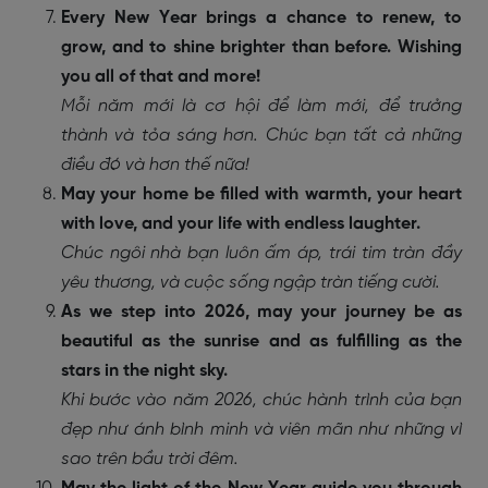
Every New Year brings a chance to renew, to
grow, and to shine brighter than before. Wishing
you all of that and more!
Mỗi năm mới là cơ hội để làm mới, để trưởng
thành và tỏa sáng hơn. Chúc bạn tất cả những
điều đó và hơn thế nữa!
May your home be filled with warmth, your heart
with love, and your life with endless laughter.
Chúc ngôi nhà bạn luôn ấm áp, trái tim tràn đầy
yêu thương, và cuộc sống ngập tràn tiếng cười.
As we step into 2026, may your journey be as
beautiful as the sunrise and as fulfilling as the
stars in the night sky.
Khi bước vào năm 2026, chúc hành trình của bạn
đẹp như ánh bình minh và viên mãn như những vì
sao trên bầu trời đêm.