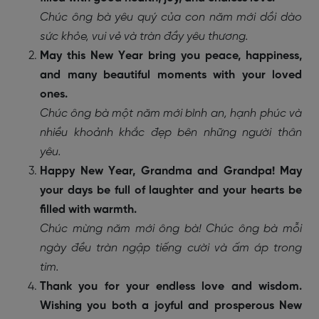
Chúc ông bà yêu quý của con năm mới dồi dào
sức khỏe, vui vẻ và tràn đầy yêu thương.
May this New Year bring you peace, happiness,
and many beautiful moments with your loved
ones.
Chúc ông bà một năm mới bình an, hạnh phúc và
nhiều khoảnh khắc đẹp bên những người thân
yêu.
Happy New Year, Grandma and Grandpa! May
your days be full of laughter and your hearts be
filled with warmth.
Chúc mừng năm mới ông bà! Chúc ông bà mỗi
ngày đều tràn ngập tiếng cười và ấm áp trong
tim.
Thank you for your endless love and wisdom.
Wishing you both a joyful and prosperous New