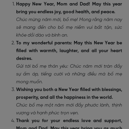
Happy New Year, Mom and Dad! May this year
bring you endless joy, good health, and peace.
Chúc mừng năm mới, bố mẹ! Mong rằng năm nay
sẽ mang đến cho bố mẹ niềm vui bất tận, sức
khỏe dồi dào và bình an.
To my wonderful parents: May this New Year be
filled with warmth, laughter, and all your heart
desires.
Gửi tới bố mẹ thân yêu: Chúc năm mới tràn đầy
sự ấm áp, tiếng cười và những điều mà bố mẹ
mong muốn.
Wishing you both a New Year filled with blessings,
prosperity, and all the happiness in the world.
Chúc bố mẹ một năm mới đầy phước lành, thịnh
vượng và hạnh phúc trọn vẹn.
Thank you for your endless love and support,
Mom and Dad. May this year bring you as much