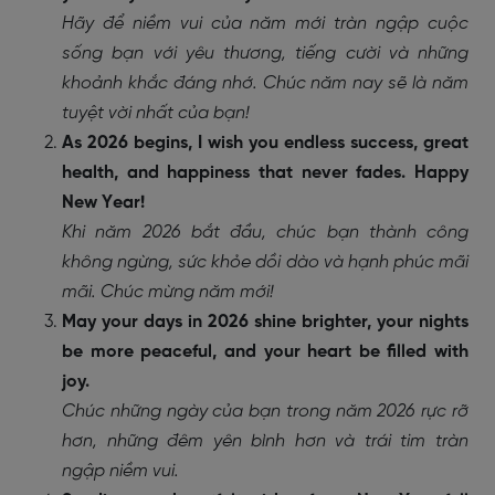
Hãy để niềm vui của năm mới tràn ngập cuộc
sống bạn với yêu thương, tiếng cười và những
khoảnh khắc đáng nhớ. Chúc năm nay sẽ là năm
tuyệt vời nhất của bạn!
As 2026 begins, I wish you endless success, great
health, and happiness that never fades. Happy
New Year!
Khi năm 2026 bắt đầu, chúc bạn thành công
không ngừng, sức khỏe dồi dào và hạnh phúc mãi
mãi. Chúc mừng năm mới!
May your days in 2026 shine brighter, your nights
be more peaceful, and your heart be filled with
joy.
Chúc những ngày của bạn trong năm 2026 rực rỡ
hơn, những đêm yên bình hơn và trái tim tràn
ngập niềm vui.