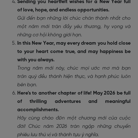
Sending you heartfelt wishes for a New Year full
of love, hope, and endless opportunities.
Gửi đến bạn những lời chúc chân thành nhất cho
một năm mới tràn đầy yêu thương, hy vọng và
những cơ hội không giới hạn.
In this New Year, may every dream you hold close
to your heart come true, and may happiness be
with you always.
Trong năm mới này, chúc mọi ước mơ mà bạn
trân quý đều thành hiện thực, và hạnh phúc luôn
bên bạn.
Here’s to another chapter of life! May 2026 be full
of thrilling adventures and meaningful
accomplishments.
Hãy cùng chào đón một chương mới của cuộc
đời! Chúc năm 2026 tràn ngập những chuyến
phiêu lưu thú vị và thành tựu ý nghĩa.