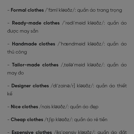
-
Formal clothes
/’fɔml kləʊðz/: quần áo trang trọng
-
Ready-made clothes
/’redi’meid kləʊðz/: quần áo
được may sẵn
-
Handmade clothes
/’hændmeid kləʊðz/: quần áo
thủ công
-
Tailor-made clothes
/,teilə’meid kləʊðz/: quần áo
may đo
-
Designer clothes
/di’zainə/r] kləʊðz/: quần áo thiết
kế
-
Nice clothes
/nais kləʊðz/: quần áo đẹp
-
Cheap clothes
/t∫ip kləʊðz/: quần áo rẻ tiền
-
Expensive clothes
/iks’pensiv kləʊðz/: quần áo đắt