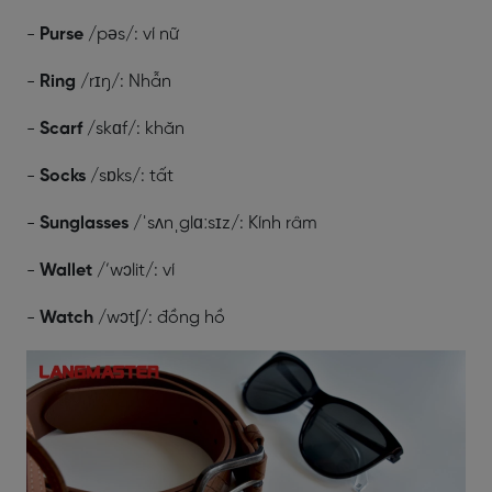
-
Purse
/pəs/: ví nữ
-
Ring
/rɪŋ/: Nhẫn
-
Scarf
/skɑf/: khăn
-
Socks
/sɒks/: tất
-
Sunglasses
/ˈsʌnˌglɑːsɪz/: Kính râm
-
Wallet
/’wɔlit/: ví
-
Watch
/wɔtʃ/: đồng hồ