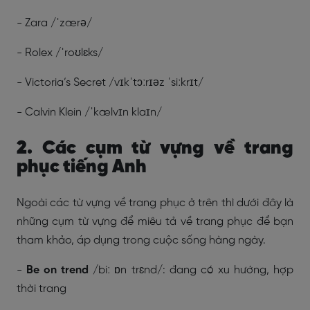
- Zara /ˈzærə/
- Rolex /ˈroʊlɛks/
- Victoria’s Secret /vɪkˈtɔːrɪəz ˈsiːkrɪt/
- Calvin Klein /ˈkælvɪn klaɪn/
2. Các cụm từ vựng về trang
phục tiếng Anh
Ngoài các từ vựng về trang phục ở trên thì dưới đây là
những cụm từ vựng để miêu tả về trang phục để bạn
tham khảo, áp dụng trong cuộc sống hàng ngày.
-
Be on trend
/
biː ɒn trɛnd/
: đang có xu hướng, hợp
thời trang