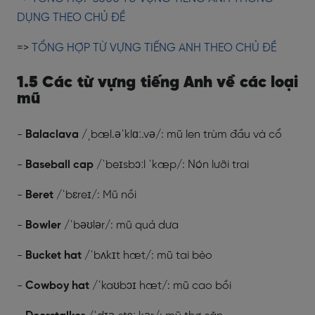
DỤNG THEO CHỦ ĐỀ
=>
TỔNG HỢP TỪ VỰNG TIẾNG ANH THEO CHỦ ĐỀ
1.5 Các từ vựng tiếng Anh về các loại
mũ
-
Balaclava
/ˌbæl.əˈklɑː.və/: mũ len trùm đầu và cổ
-
Baseball cap
/ˈbeɪsbɔːl ˈkæp/: Nón lưỡi trai
-
Beret
/ˈbɛreɪ/: Mũ nồi
-
Bowler
/ˈbəʊlər/: mũ quả dưa
-
Bucket hat
/ˈbʌkɪt hæt/: mũ tai bèo
-
Cowboy hat
/ˈkaʊbɔɪ hæt/: mũ cao bồi