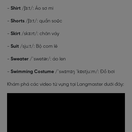
-
Shirt
/ʃɜːt/: Áo sơ mi
-
Shorts
/ʃɔ:t/: quần soóc
-
Skirt
/skɜːrt/: chân váy
-
Suit
/sjuːt/: Bộ com lê
-
Sweater
/ˈswetər/: áo len
-
Swimming Costume
/ˈswɪmɪŋ ˈkɒstjuːm/: Đồ bơi
Khám phá các video từ vựng tại Langmaster dưới đây: