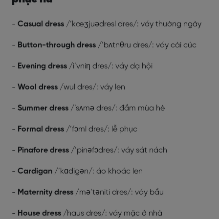
-
Casual dress
/’kæʒjuədresl dres/: váy thường ngày
-
Button-through dress
/’bʌtnθru dres/: váy cài cúc
-
Evening dress
/i’vniη dres/: váy dạ hội
-
Wool dress
/wul dres/: váy len
-
Summer dress
/’sʌmə dres/: đầm mùa hè
-
Formal dress
/’fɔml dres/: lễ phục
-
Pinafore dress
/’pinəfɔdres/: váy sát nách
-
Cardigan
/’kɑdigən/: áo khoác len
-
Maternity dress
/mə’təniti dres/: váy bầu
-
House dress
/haus dres/: váy mặc ở nhà