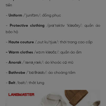
tiền
-
Uniform
/’junifɔm/: đồng phục
-
Protective clothing
/prə’tektiv ‘kləʊðiŋ/: quần áo
bảo hộ
-
Haute couture
/,out ku’tjuə/: thời trang cao cấp
- Warm clothes
/wɔ:m kləʊðz/: quần áo ấm
-
Anorak
/´ænə¸ræk/: áo khoác có mũ
-
Bathrobe
/ˈbɑːθrəʊb/: áo choàng tắm
-
Belt
/belt/: thắt lưng