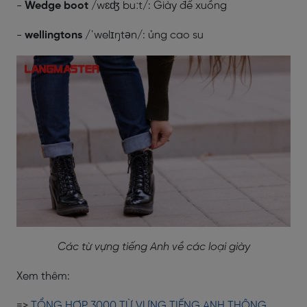
-
Wedge boot
/wɛʤ buːt/: Giày đế xuồng
-
wellingtons
/ˈwelɪŋtən/: ủng cao su
Các từ vựng tiếng Anh về các loại giày
Xem thêm:
=>
TỔNG HỢP 3000 TỪ VỰNG TIẾNG ANH THÔNG