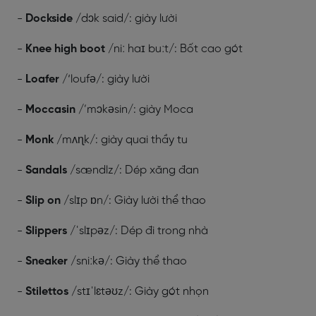
-
Dockside
/dɔk said/: giày lười
-
Knee high boot
/niː haɪ buːt/: Bốt cao gót
-
Loafer
/‘loufə/: giày lười
-
Moccasin
/’mɔkəsin/: giày Moca
-
Monk
/mʌɳk/: giày quai thầy tu
-
Sandals
/sændlz/: Dép xăng đan
-
Slip on
/slɪp ɒn/: Giày lười thể thao
-
Slippers
/ˈslɪpəz/: Dép đi trong nhà
-
Sneaker
/sniːkə/: Giày thể thao
-
Stilettos
/stɪˈlɛtəʊz/: Giày gót nhọn