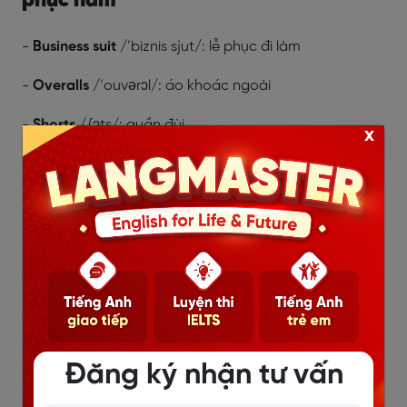
phục nam
-
Business suit
/’biznis sjut/: lễ phục đi làm
-
Overalls
/’ouvərɔl/: áo khoác ngoài
-
Shorts
/∫ɔts/: quần đùi
x
-
Denims
/’denim/: đồ bằng vải bò
-
Jeans
/dʒinz/: quần jean
-
Pullover
/’pulouvə/: áo len chui đầu
-
Sweater
/’swetə/: áo len dài tay
-
Tie
/tai/: cà vạt
-
Tailcoat
/’teil’kout/: áo đuôi tôm
Đăng ký nhận tư vấn
-
Tuxedo
/tʌk’sidou/: áo mốc-kinh