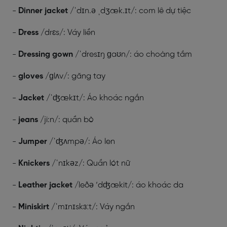
-
Dinner jacket
/ˈdɪn.ə ˌdʒæk.ɪt/: com lê dự tiệc
-
Dress
/drɛs/: Váy liền
-
Dressing gown
/ˈdresɪŋ ɡaʊn/: áo choàng tắm
-
gloves
/ɡlʌv/: găng tay
-
Jacket
/ˈʤækɪt/: Áo khoác ngắn
-
jeans
/ji:n/: quần bò
-
Jumper
/ˈʤʌmpə/: Áo len
-
Knickers
/ˈnɪkəz/: Quần lót nữ
-
Leather jacket
/leðə ‘dʤækit/: áo khoác da
-
Miniskirt
/ˈmɪnɪskɜːt/: Váy ngắn