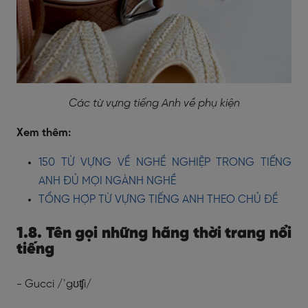
Các từ vựng tiếng Anh về phụ kiện
Xem thêm:
150 TỪ VỰNG VỀ NGHỀ NGHIỆP TRONG TIẾNG
ANH ĐỦ MỌI NGÀNH NGHỀ
TỔNG HỢP TỪ VỰNG TIẾNG ANH THEO CHỦ ĐỀ
1.8. Tên gọi những hãng thời trang nổi
tiếng
- Gucci /ˈgʊʧi/