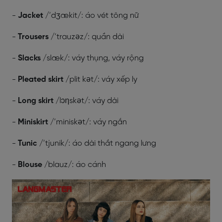
-
Jacket
/’dʒækit/: áo vét tông nữ
-
Trousers
/’trauzəz/: quần dài
-
Slacks
/slæk/: váy thụng, váy rộng
-
Pleated skirt
/plit kət/: váy xếp ly
-
Long skirt
/lɔηskət/: váy dài
-
Miniskirt
/’miniskət/: váy ngắn
-
Tunic
/’tjunik/: áo dài thắt ngang lưng
-
Blouse
/blauz/: áo cánh