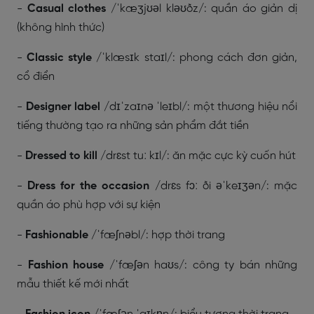
-
Casual clothes
/
ˈkæʒjʊəl kləʊðz/
: quần áo giản dị
(không hình thức)
-
Classic style
/
ˈklæsɪk staɪl/
: phong cách đơn giản,
cổ điển
-
Designer label
/
dɪˈzaɪnə ˈleɪbl/
: một thương hiệu nổi
tiếng thường tạo ra những sản phẩm đắt tiền
-
Dressed to kill
/
drɛst tuː kɪl/
: ăn mặc cực kỳ cuốn hút
-
Dress for the occasion
/
drɛs fɔː ði əˈkeɪʒən/
: mặc
quần áo phù hợp với sự kiện
-
Fashionable
/
ˈfæʃnəbl/
: hợp thời trang
-
Fashion house
/
ˈfæʃən haʊs
/: công ty bán những
mẫu thiết kế mới nhất