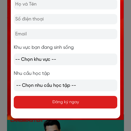
-
Three-piece suit
/’θri’pisjut/: set đồ nam gồm quần,
áo gile và áo vét tông
-
Sweatshirt
/’swet∫ə:t/: Áo len thun
- Polo shirt
/’poulou∫ə:t/: Áo phông có cổ
Khu vực bạn đang sinh sống
-
T-shirt
/’ti:’∫ə:t/: áo phông; áo thun ngắn tay
-
Training suit
/’treiniηsjut/: Bộ đồ tập
Nhu cầu học tập
-
Trunks
/trʌηk/: Quần sooc thể thao
-
Bathing trunks
/’beiðiηtrʌηk/: Quần sooc
Đăng ký ngay
-
Swimming trunks
/’swimiηtrʌηk/: Quần bơi