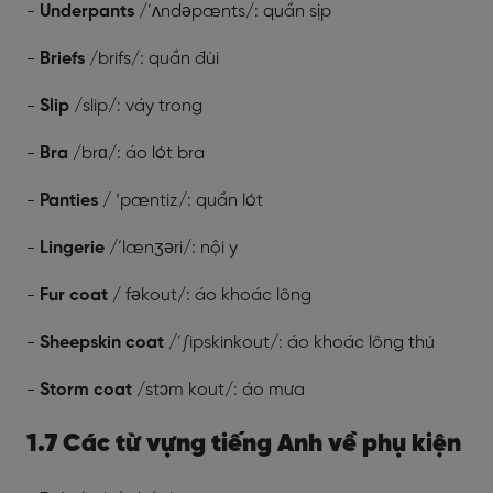
-
Underpants
/’ʌndəpænts/: quần sịp
-
Briefs
/brifs/: quần đùi
-
Slip
/slip/: váy trong
-
Bra
/brɑ/: áo lót bra
-
Panties
/ ‘pæntiz/: quần lót
-
Lingerie
/’lænʒəri/: nội y
-
Fur coat
/ fəkout/: áo khoác lông
-
Sheepskin coat
/’∫ipskinkout/: áo khoác lông thú
-
Storm coat
/stɔm kout/: áo mưa
1.7 Các từ vựng tiếng Anh về phụ kiện