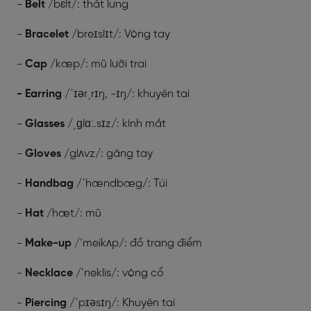
-
Belt
/bɛlt/: thắt lưng
-
Bracelet
/breɪslɪt/: Vòng tay
-
Cap
/kæp/: mũ lưỡi trai
- Earring
/ˈɪərˌrɪŋ, -ɪŋ/: khuyên tai
-
Glasses
/ˌɡlɑː.sɪz/: kính mắt
-
Gloves
/glʌvz/: găng tay
-
Handbag
/ˈhændbæg/: Túi
-
Hat
/hæt/: mũ
-
Make-up
/’meikʌp/: đồ trang điểm
-
Necklace
/’neklis/: vòng cổ
-
Piercing
/ˈpɪəsɪŋ/: Khuyên tai