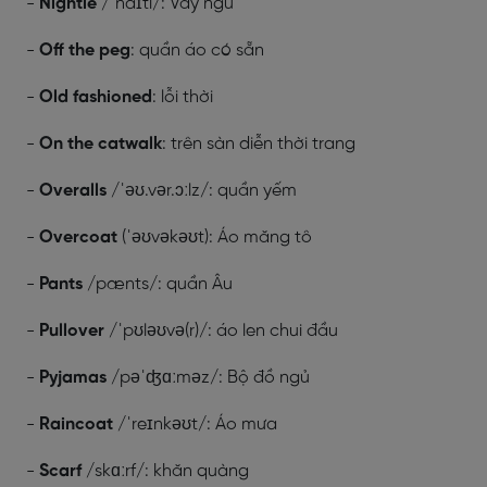
-
Nightie
/ˈnaɪti/: Váy ngủ
-
Off the peg
: quần áo có sẵn
-
Old fashioned
: lỗi thời
-
On the catwalk
: trên sàn diễn thời trang
-
Overalls
/ˈəʊ.vər.ɔːlz/: quần yếm
-
Overcoat
(ˈəʊvəkəʊt): Áo măng tô
-
Pants
/pænts/: quần Âu
-
Pullover
/ˈpʊləʊvə(r)/: áo len chui đầu
-
Pyjamas
/pəˈʤɑːməz/: Bộ đồ ngủ
-
Raincoat
/ˈreɪnkəʊt/: Áo mưa
-
Scarf
/skɑːrf/: khăn quàng