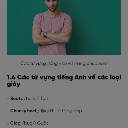
Các từ vựng tiếng Anh về trang phục nam
1.4 Các từ vựng tiếng Anh về các loại
giày
-
Boots
/buːts/: Bốt
-
Chunky heel
/ˈʧʌŋki hiːl/: Giày, dép
-
Clog
/klɒg/: Guốc