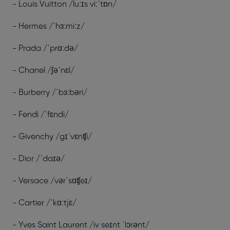
- Louis Vuitton /luːɪs viːˈtɒn/
- Hermes /ˈhɜːmiːz/
- Prada /ˈprɑːdə/
- Chanel /ʃəˈnɛl/
- Burberry /ˈbɜːbəri/
- Fendi /ˈfɛndi/
- Givenchy /gɪˈvɛnʧi/
- Dior /ˈdaɪə/
- Versace /vərˈsɑʧeɪ/
- Cartier /ˈkɑːtjɛ/
- Yves Saint Laurent /iv seɪnt ˈlɔrənt/