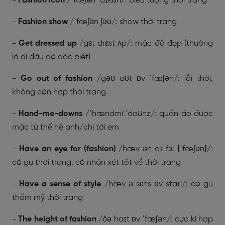
-
Fashion icon
/
ˈfæʃən ˈaɪkɒn/
: biểu tượng thời trang
-
Fashion show
/
ˈfæʃən ʃəʊ/
: show thời trang
-
Get dressed up
/
gɛt drɛst ʌp/
: mặc đồ đẹp (thường
là đi đâu đó đặc biệt)
-
Go out of fashion
/
gəʊ aʊt ɒv ˈfæʃən/
: lỗi thời,
không còn hợp thời trang
-
Hand-me-downs
/
ˈhændmiːˈdaʊnz/
: quần áo được
mặc từ thế hệ anh/chị tới em
-
Have an eye for (fashion)
/
hæv ən aɪ fɔː
(
ˈfæʃən
)/
:
có gu thời trang, có nhận xét tốt về thời trang
-
Have a sense of style
/
hæv ə sɛns ɒv staɪl/
: có gu
thẩm mỹ thời trang
-
The height of fashion
/
ðə haɪt ɒv ˈfæʃən/
: cực kì hợp