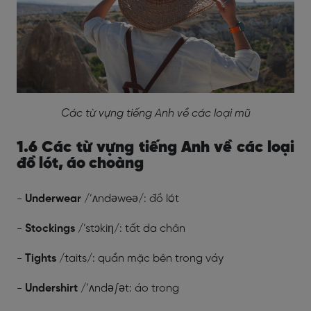
Các từ vựng tiếng Anh về các loại mũ
1.6 Các từ vựng tiếng Anh về các loại
đồ lót, áo choàng
-
Underwear
/’ʌndəweə/: đồ lót
-
Stockings
/’stɔkiη/: tất da chân
-
Tights
/taits/: quần mặc bên trong váy
-
Undershirt
/’ʌndə∫ət: áo trong