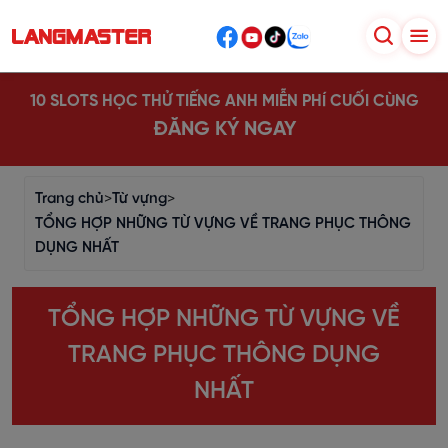
10 SLOTS HỌC THỬ TIẾNG ANH MIỄN PHÍ CUỐI CÙNG
ĐĂNG KÝ NGAY
Trang chủ
>
Từ vựng
>
TỔNG HỢP NHỮNG TỪ VỰNG VỀ TRANG PHỤC THÔNG
DỤNG NHẤT
TỔNG HỢP NHỮNG TỪ VỰNG VỀ
TRANG PHỤC THÔNG DỤNG
NHẤT