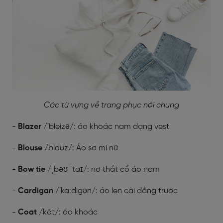
Các từ vựng về trang phục nói chung
-
Blazer
/´bleizə/: áo khoác nam dạng vest
-
Blouse
/blaʊz/: Áo sơ mi nữ
-
Bow tie
/ˌbəʊ ˈtaɪ/: nơ thắt cổ áo nam
-
Cardigan
/´ka:digən/: áo len cài đằng trước
-
Coat
/kōt/: áo khoác