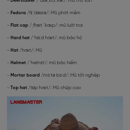
-
Deerstalker
/ˈdɪəˌstɔː.kər/: mũ thợ săn
-
Fedora
/fɪˈdəʊrə/: Mũ phớt mềm
-
Flat cap
/ˌflæt ˈkæp/: mũ lưỡi trai
-
Hard hat
/ˈhɑːd hæt/: mũ bảo hộ
-
Hat
/hæt/: Mũ
-
Helmet
/ˈhelmɪt/: mũ bảo hiểm
-
Mortar board
/mɔːtə bɔːd/: Mũ tốt nghiệp
-
Top hat
/tɒp hæt/: Mũ chóp cao