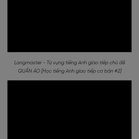
Langmaster - Từ vựng tiếng Anh giao tiếp chủ đề
QUẦN ÁO [Học tiếng Anh giao tiếp cơ bản #2]