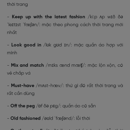
thời trang
-
Keep up with the latest fashion
/
kiːp ʌp wɪð ðə
ˈleɪtɪst ˈfæʃən/
: mặc theo phong cách thời trang mới
nhất
-
Look good in
/
lʊk gʊd ɪn/
: mặc quần áo hợp với
mình
-
Mix and match
/
mɪks ænd mæʧ/
: mặc lộn xộn, có
vẻ chắp vá
-
Must-have
/
mʌst-hæv/
: thứ gì đó rất thời trang và
rất cần dùng
-
Off the peg
/
ɒf ðə pɛg/
: quần áo có sẵn
-
Old fashioned
/
əʊld ˈfæʃənd/
: lỗi thời