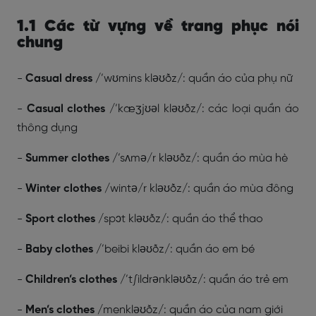
1.1 Các từ vựng về trang phục nói
chung
-
Casual dress
/’wʊmins kləʊðz/: quần áo của phụ nữ
-
Casual clothes
/’kæʒjʊəl kləʊðz/: các loại quần áo
thông dụng
-
Summer clothes
/’sʌmə/r kləʊðz/: quần áo mùa hè
-
Winter clothes
/wintə/r kləʊðz/: quần áo mùa đông
-
Sport clothes
/spɔt kləʊðz/: quần áo thể thao
-
Baby clothes
/’beibi kləʊðz/: quần áo em bé
-
Children’s clothes
/’t∫ildrənkləʊðz/: quần áo trẻ em
-
Men’s clothes
/menkləʊðz/: quần áo của nam giới