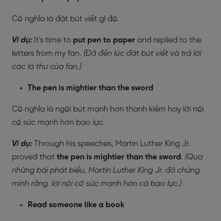
Có nghĩa là đặt bút viết gì đó.
Ví dụ:
It's time to
put pen to paper
and replied to the
letters from my fan.
(Đã đến lúc đặt bút viết và trả lời
các lá thư của fan.)
The pen is mightier than the sword
Có nghĩa là ngòi bút mạnh hơn thanh kiếm hay lời nói
có sức mạnh hơn bạo lực.
Ví dụ:
Through his speeches, Martin Luther King Jr.
proved that
the pen is mightier than the sword
. (Qua
những bài phát biểu, Martin Luther King Jr. đã chứng
minh rằng lời nói có sức mạnh hơn cả bạo lực.)
Read someone like a book