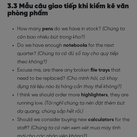
3.3 Mẫu câu giao tiếp khi kiểm kê văn
phòng phẩm
How many
pens
do we have in stock?
(Chúng ta
còn bao nhiêu bút trong kho?)
Do we have enough
notebooks
for the next
quarter?
(Chúng ta có đủ sổ tay cho quý tiếp
theo không?)
Excuse me, are there any broken
file trays
that
need to be replaced?
(Cho mình hỏi, có khay
đựng tài liệu nào bị hỏng cần thay thế không?)
I think we should order more
highlighters
, they are
running low.
(Tôi nghĩ chúng ta nên đặt thêm bút
dạ quang, chúng sắp hết rồi.)
Should we consider buying new
calculators
for the
staff?
(Chúng ta có nên xem xét mua máy tính
mới cho các nhân viên không?)