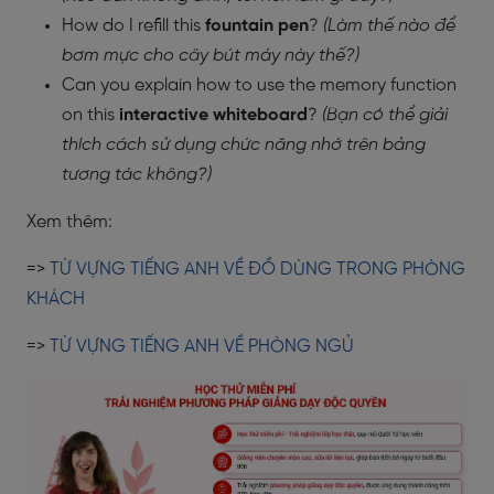
How do I refill this
fountain pen
?
(Làm thế nào để
bơm mực cho cây bút máy này thế?)
Can you explain how to use the memory function
on this
interactive whiteboard
?
(Bạn có thể giải
thích cách sử dụng chức năng nhớ trên bảng
tương tác không?)
Xem thêm:
=>
TỪ VỰNG TIẾNG ANH VỀ ĐỒ DÙNG TRONG PHÒNG
KHÁCH
=>
TỪ VỰNG TIẾNG ANH VỀ PHÒNG NGỦ