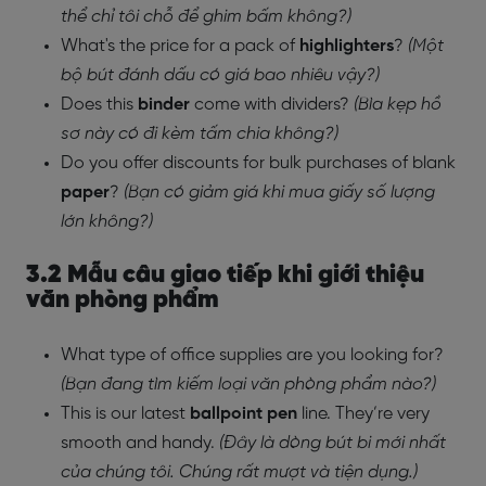
thể chỉ tôi chỗ để ghim bấm không?)
What's the price for a pack of
highlighters
?
(Một
bộ bút đánh dấu có giá bao nhiêu vậy?)
Does this
binder
come with dividers?
(Bìa kẹp hồ
sơ này có đi kèm tấm chia không?)
Do you offer discounts for bulk purchases of blank
paper
?
(Bạn có giảm giá khi mua giấy số lượng
lớn không?)
3.2 Mẫu câu giao tiếp khi giới thiệu
văn phòng phẩm
What type of office supplies are you looking for?
(Bạn đang tìm kiếm loại văn phòng phẩm nào?)
This is our latest
ballpoint pen
line. They’re very
smooth and handy.
(Đây là dòng bút bi mới nhất
của chúng tôi. Chúng rất mượt và tiện dụng.)