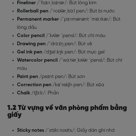
Fineliner
/ˈfaɪnˌlaɪnər/: Bút lông kim
Rollerball pen
/ˈroʊlərˌbɔːl pen/: Bút bi nước
Permanent marker
/ˈpɜːrmənənt ˈmɑːrkər/: Bút
lông dầu
Color pencil
/ˈkʌlər ˈpensl/: Bút chì màu
Drawing pen
/ˈdrɔːɪŋ pen/: Bút vẽ
Gel ink pen
/dʒel ɪŋk pen/: Bút mực gel
Watercolor pencil
/ˈwɔːtərˌkʌlər ˈpensl/: Bút chì
màu
Paint pen
/peɪnt pen/: Bút sơn
Correction pen
/kəˈrekʃn pen/: Bút xóa
Chalk
/tʃɔːk/: Phấn
1.2 Từ vựng về văn phòng phẩm bằng
giấy
Sticky notes
/ˈstɪki noʊts/: Giấy dán ghi nhớ