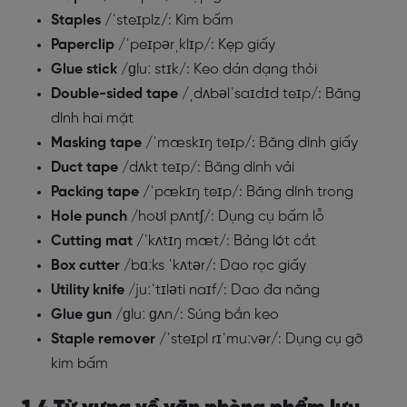
Staples
/ˈsteɪplz/: Kim bấm
Paperclip
/ˈpeɪpərˌklɪp/: Kẹp giấy
Glue stick
/ɡluː stɪk/: Keo dán dạng thỏi
Double-sided tape
/ˌdʌbəlˈsaɪdɪd teɪp/: Băng
dính hai mặt
Masking tape
/ˈmæskɪŋ teɪp/: Băng dính giấy
Duct tape
/dʌkt teɪp/: Băng dính vải
Packing tape
/ˈpækɪŋ teɪp/: Băng dính trong
Hole punch
/hoʊl pʌntʃ/: Dụng cụ bấm lỗ
Cutting mat
/ˈkʌtɪŋ mæt/: Bảng lót cắt
Box cutter
/bɑːks ˈkʌtər/: Dao rọc giấy
Utility knife
/juːˈtɪləti naɪf/: Dao đa năng
Glue gun
/ɡluː ɡʌn/: Súng bắn keo
Staple remover
/ˈsteɪpl rɪˈmuːvər/: Dụng cụ gỡ
kim bấm