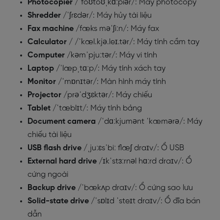
Photocopier
/ˈfoʊtoʊˌkɑːpiər/: Máy photocopy
Shredder
/ˈʃrɛdər/: Máy hủy tài liệu
Fax machine
/fæks məˈʃiːn/: Máy fax
Calculator
/ /ˈkæl.kjə.leɪ.tər/: Máy tính cầm tay
Computer
/kəmˈpjuːtər/: Máy vi tính
Laptop
/ˈlæpˌtɑːp/: Máy tính xách tay
Monitor
/ˈmɒnɪtər/: Màn hình máy tính
Projector
/prəˈdʒɛktər/: Máy chiếu
Tablet
/ˈtæblɪt/: Máy tính bảng
Document camera
/ˈdɑːkjumənt ˈkæmərə/: Máy
chiếu tài liệu
USB flash drive
/ˌjuːɛsˈbiː flæʃ draɪv/: Ổ USB
External hard drive
/ɪkˈstɜːrnəl hɑːrd draɪv/: Ổ
cứng ngoài
Backup drive
/ˈbækʌp draɪv/: Ổ cứng sao lưu
Solid-state drive
/ˈsɒlɪd ˈsteɪt draɪv/: Ổ đĩa bán
dẫn