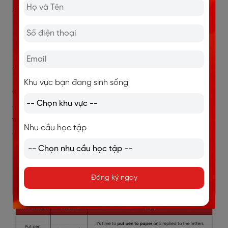
Trong giao tiếp, thành ngữ được xem là một đơn vị
ngôn ngữ sáng tạo và mang đến hiệu quả diễn đạt tự
nhiên nhất. Do đó việc hiểu biết đa dạng thành ngữ sẽ
là một lợi thế lớn giúp bạn truyền đạt và lắng nghe
thông tin một cách chính xác hơn.
Khu vực bạn đang sinh sống
Chính vì thế, bên cạnh từ vựng và mẫu câu giao tiếp,
đừng quên ghi nhớ cả 6 thành ngữ sử dụng các từ
vựng liên quan đến văn phòng phẩm sau đây để nâng
Nhu cầu học tập
cao khả năng biểu đạt của bản thân hơn nhé.
Đăng ký ngay