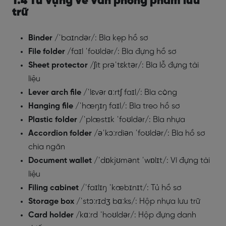
1.4 Từ vựng về văn phòng phẩm lưu
trữ
Binder
/ˈbaɪndər/: Bìa kẹp hồ sơ
File folder
/faɪl ˈfoʊldər/: Bìa đựng hồ sơ
Sheet protector
/ʃit prəˈtɛktər/: Bìa lỗ đựng tài
liệu
Lever arch file
/ˈlɛvər ɑːrtʃ faɪl/: Bìa còng
Hanging file
/ˈhæŋɪŋ faɪl/: Bìa treo hồ sơ
Plastic folder
/ˈplæstɪk ˈfoʊldər/: Bìa nhựa
Accordion folder
/əˈkɔːrdiən ˈfoʊldər/: Bìa hồ sơ
chia ngăn
Document wallet
/ˈdɒkjʊmənt ˈwɒlɪt/: Ví đựng tài
liệu
Filing cabinet
/ˈfaɪlɪŋ ˈkæbɪnɪt/: Tủ hồ sơ
Storage box
/ˈstɔːrɪdʒ bɑːks/: Hộp nhựa lưu trữ
Card holder
/kɑːrd ˈhoʊldər/: Hộp đựng danh