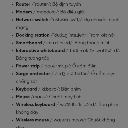
Router
/ˈraʊtər/: Bộ định tuyến
Modem
/ˈmoʊdəm/: Bộ điều giải
Network switch
/ˈnɛtwɜrk swɪtʃ/: Bộ chuyển mạch
mạng
Docking station
/ˈdɑːkɪŋ ˈsteɪʃən/: Trạm kết nối
Smartboard
/smɑːrt bɔːrd/: Bảng thông minh
Interactive whiteboard
/ˌɪntəˈræktɪv ˈwaɪtbɔːrd/:
Bảng tương tác
Power strip
/ˈpaʊər strɪp/: Ổ cắm điện
Surge protector
/sɜːrdʒ prəˈtɛktər/: Ổ cắm điện
chống sét
Keyboard
/ˈkiːbɔːrd/: Bàn phím
Mouse
/maʊs/: Chuột máy tính
Wireless keyboard
/ˈwaɪərlɪs ˈkiːbɔːrd/: Bàn phím
không dây
Wireless mouse
/ˈwaɪərlɪs maʊs/: Chuột không
dây