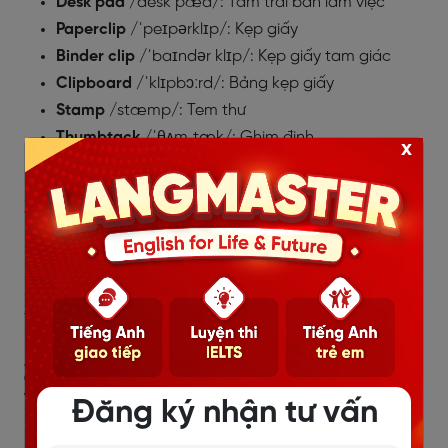
Desk pad
/desk pæd/: Tấm trải bàn làm việc
Paperclip
/ˈpeɪpərklɪp/: Kẹp giấy
Binder clip
/ˈbaɪndər klɪp/: Kẹp giấy tam giác
Clipboard
/ˈklɪpbɔːrd/: Bảng kẹp giấy
Stamp
/stæmp/: Tem thư
Thumbtack
/ˈθʌmˌtæk/: Ghim đinh
x
Staples
/ˈsteɪplz/: Ghim bấm
Xem thêm:
=>
TỪ VỰNG VỀ ĐỒ DÙNG HỌC TẬP TIẾNG ANH
=>
TỪ VỰNG VỀ CÁC VẬT DỤNG TRONG NHÀ BẰNG
TIẾNG ANH
2. Thành ngữ sử dụng các từ
vựng liên quan đến văn phòng
Đăng ký nhận tư vấn
phẩm