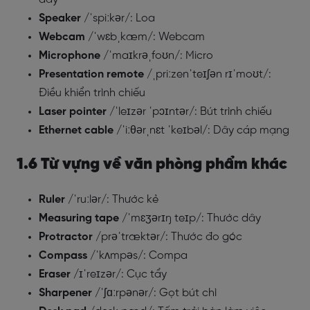
Speaker
/ˈspiːkər/: Loa
Webcam
/ˈwɛbˌkæm/: Webcam
Microphone
/ˈmaɪkrəˌfoʊn/: Micro
Presentation remote
/ˌpriːzenˈteɪʃən rɪˈmoʊt/:
Điều khiển trình chiếu
Laser pointer
/ˈleɪzər ˈpɔɪntər/: Bút trình chiếu
Ethernet cable
/ˈiːθərˌnɛt ˈkeɪbəl/: Dây cáp mạng
1.6 Từ vựng về văn phòng phẩm khác
Ruler
/ˈruːlər/: Thước kẻ
Measuring tape
/ˈmɛʒərɪŋ teɪp/: Thước dây
Protractor
/prəˈtræktər/: Thước đo góc
Compass
/ˈkʌmpəs/: Compa
Eraser
/ɪˈreɪzər/: Cục tẩy
Sharpener
/ˈʃɑːrpənər/: Gọt bút chì