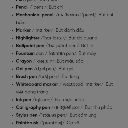
Pencil
/ˈpensl/: Bút chì
Mechanical pencil
/məˈkænɪkl ˈpensl/: Bút chì
bấm
Marker
/ˈmɑːrkər/: Bút đánh dấu
Highlighter
/ˈhaɪˌlaɪtər/: Bút dạ quang
Ballpoint pen
/ˈbɔːlpɔɪnt pen/: Bút bi
Fountain
pen /ˈfaʊntən pen/: Bút máy
Crayon
/ˈkreɪˌɑːn/: Bút màu sáp
Gel pen
/dʒel pen/: Bút gel
Brush pen
/brʌʃ pen/: Bút lông
Whiteboard marker
/ˈwaɪtbɔːrd ˈmɑːrkər/: Bút
viết bảng trắng
Ink pen
/ɪŋk pen/: Bút mực nước
Calligraphy pen
/kəˈlɪɡrəfi pen/: Bút thư pháp
Stylus pen
/ˈstaɪləs pen/: Bút cảm ứng
Paintbrush
/ˈpeɪntbrʌʃ/: Cọ vẽ