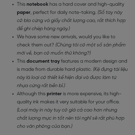
This
notebook
has a hard cover and high-quality
paper
, perfect for daily note-taking.
(Sổ tay này
có bìa cứng và giấy chất lượng cao, rất thích hợp
để ghi chép hàng ngày.)
We have some new arrivals, would you like to
check them out?
(Chúng tôi có một số sản phẩm
mới về, bạn có muốn thử không?)
This
document tray
features a modern design and
is made from durable hard plastic.
(Kệ đựng tài liệu
này là loại có thiết kế hiện đại và được làm từ
nhựa cứng rất bền bỉ.)
Although this
printer
is more expensive, its high-
quality ink makes it very suitable for your office.
(Loại máy in này tuy có giá cả cao hơn nhưng
chất lượng mực in tốt nên tôi nghĩ sẽ rất phù hợp
cho văn phòng của bạn.)