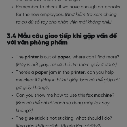
Remember to check if we have enough notebooks
for the new employees.
(Nhớ kiểm tra xem chúng
ta có đủ sổ tay cho nhân viên mới không nhé.)
3.4 Mẫu câu giao tiếp khi gặp vấn đề
với văn phòng phẩm
The
printer
is out of
paper
, where can I find more?
(Máy in hết giấy, tôi có thể tìm thêm giấy ở đâu?)
There's a
paper
jam in the
printer
, can you help
me clear it?
(Máy in bị kẹt giấy, bạn có thể giúp tôi
gỡ giấy không?)
Can you show me how to use this
fax machine
?
(Bạn có thể chỉ tôi cách sử dụng máy fax này
không?)
The
glue stick
is not sticking, what should I do?
(Keo dán không dính, tôi nên làm gì đây?)