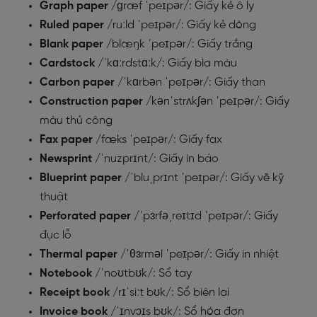
Graph paper
/ɡræf ˈpeɪpər/: Giấy kẻ ô ly
Ruled paper
/ruːld ˈpeɪpər/: Giấy kẻ dòng
Blank paper
/blæŋk ˈpeɪpər/: Giấy trắng
Cardstock
/ˈkɑːrdstɑːk/: Giấy bìa màu
Carbon paper
/ˈkɑrbən ˈpeɪpər/: Giấy than
Construction paper
/kənˈstrʌkʃən ˈpeɪpər/: Giấy
màu thủ công
Fax paper
/fæks ˈpeɪpər/: Giấy fax
Newsprint
/ˈnuzprɪnt/: Giấy in báo
Blueprint paper
/ˈbluˌprɪnt ˈpeɪpər/: Giấy vẽ kỹ
thuật
Perforated paper
/ˈpɜrfəˌreɪtɪd ˈpeɪpər/: Giấy
đục lỗ
Thermal paper
/ˈθɜrməl ˈpeɪpər/: Giấy in nhiệt
Notebook
/ˈnoʊtbʊk/: Sổ tay
Receipt book
/rɪˈsiːt bʊk/: Sổ biên lai
Invoice book
/ˈɪnvɔɪs bʊk/: Sổ hóa đơn