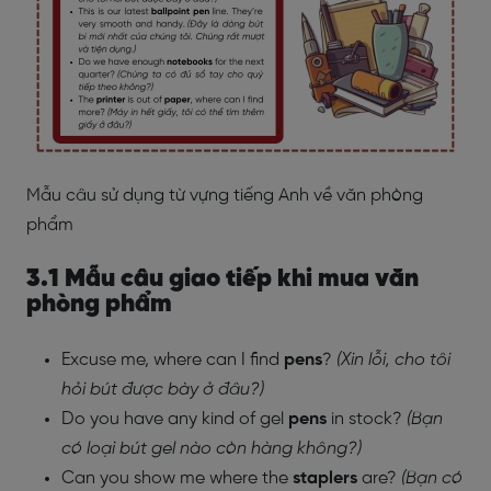
Mẫu câu sử dụng từ vựng tiếng Anh về văn phòng
phẩm
3.1 Mẫu câu giao tiếp khi mua văn
phòng phẩm
Excuse me, where can I find
pens
?
(Xin lỗi, cho tôi
hỏi bút được bày ở đâu?)
Do you have any kind of gel
pens
in stock?
(Bạn
có loại bút gel nào còn hàng không?)
Can you show me where the
staplers
are?
(Bạn có