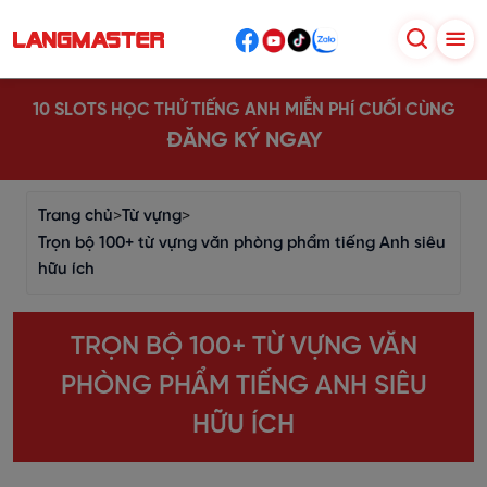
10 SLOTS HỌC THỬ TIẾNG ANH MIỄN PHÍ CUỐI CÙNG
ĐĂNG KÝ NGAY
Trang chủ
>
Từ vựng
>
Trọn bộ 100+ từ vựng văn phòng phẩm tiếng Anh siêu
hữu ích
TRỌN BỘ 100+ TỪ VỰNG VĂN
PHÒNG PHẨM TIẾNG ANH SIÊU
HỮU ÍCH