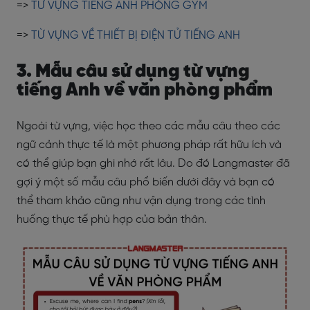
=>
TỪ VỰNG TIẾNG ANH PHÒNG GYM
=>
TỪ VỰNG VỀ THIẾT BỊ ĐIỆN TỬ TIẾNG ANH
3. Mẫu câu sử dụng từ vựng
tiếng Anh về văn phòng phẩm
Ngoài từ vựng, việc học theo các mẫu câu theo các
ngữ cảnh thực tế là một phương pháp rất hữu ích và
có thể giúp bạn ghi nhớ rất lâu. Do đó Langmaster đã
gợi ý một số mẫu câu phổ biến dưới đây và bạn có
thể tham khảo cũng như vận dụng trong các tình
huống thực tế phù hợp của bản thân.