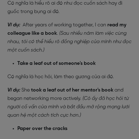
Có nghĩa là hiểu rõ ai đó như đọc cuốn sách hay đi
guốc trong bụng ai đó.
Ví dụ:
After years of working together, I can
read my
colleague like a book
.
(Sau nhiều năm làm việc cùng
nhau, tôi có thể hiểu rõ đồng nghiệp của mình như đọc
một cuốn sách.)
Take a leaf out of someone's book
Có nghĩa là học hỏi, làm theo gương của ai đó.
Ví dụ:
She
took a leaf out of her mentor's book
and
began networking more actively.
(Cô ấy đã học hỏi từ
người cố vấn của mình và bắt đầu mở rộng mạng lưới
quan hệ một cách tích cực hơn.)
Paper over the cracks