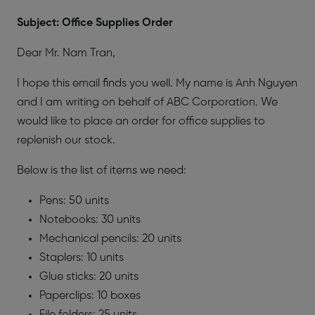
Subject: Office Supplies Order
Dear Mr. Nam Tran,
I hope this email finds you well. My name is Anh Nguyen
and I am writing on behalf of ABC Corporation. We
would like to place an order for office supplies to
replenish our stock.
Below is the list of items we need:
Pens: 50 units
Notebooks: 30 units
Mechanical pencils: 20 units
Staplers: 10 units
Glue sticks: 20 units
Paperclips: 10 boxes
File folders: 25 units