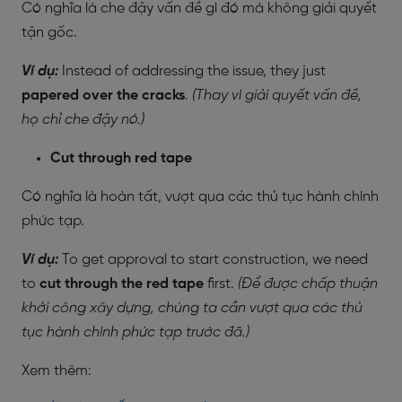
Có nghĩa là che đậy vấn đề gì đó mà không giải quyết
tận gốc.
Ví dụ:
Instead of addressing the issue, they just
papered over the cracks
.
(Thay vì giải quyết vấn đề,
họ chỉ che đậy nó.)
Cut through red tape
Có nghĩa là hoàn tất, vượt qua các thủ tục hành chính
phức tạp.
Ví dụ:
To get approval to start construction, we need
to
cut through the red tape
first.
(Để được chấp thuận
khởi công xây dựng, chúng ta cần vượt qua các thủ
tục hành chính phức tạp trước đã.)
Xem thêm: