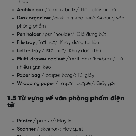
thiếp
Archive box
/ˈɑːrkaɪv bɑːks/: Hộp giấy lưu trữ
Desk organizer
/dɛsk ˈɔːrɡənaɪzər/: Kệ đựng văn
phòng phẩm
Pen holder
/pɛn ˈhoʊldər/: Giá đựng bút
File tray
/faɪl treɪ/: Khay đựng tài liệu
Letter tray
/ˈlɛtər treɪ/: Khay đựng thư
Multi-drawer cabinet
/ˈmʌlti drɔːr ˈkæbɪnɪt/: Tủ
nhiều ngăn kéo
Paper bag
/ˈpeɪpər bæɡ/: Túi giấy
Wrapping paper
/ˈræpɪŋ ˈpeɪpər/: Giấy gói
1.5 Từ vựng về văn phòng phẩm điện
tử
Printer
/ˈprɪntər/: Máy in
Scanner
/ˈskænər/: Máy quét