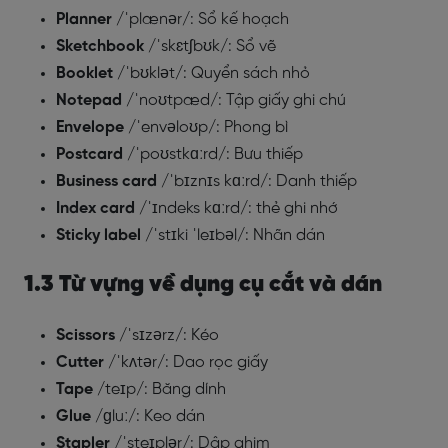
Planner
/ˈplænər/: Sổ kế hoạch
Sketchbook
/ˈskɛtʃbʊk/: Sổ vẽ
Booklet
/ˈbʊklət/: Quyển sách nhỏ
Notepad
/ˈnoʊtpæd/: Tập giấy ghi chú
Envelope
/ˈenvəloʊp/: Phong bì
Postcard
/ˈpoʊstkɑːrd/: Bưu thiếp
Business card
/ˈbɪznɪs kɑːrd/: Danh thiếp
Index card
/ˈɪndeks kɑːrd/: thẻ ghi nhớ
Sticky label
/ˈstɪki ˈleɪbəl/: Nhãn dán
1.3 Từ vựng về dụng cụ cắt và dán
Scissors
/ˈsɪzərz/: Kéo
Cutter
/ˈkʌtər/: Dao rọc giấy
Tape
/teɪp/: Băng dính
Glue
/ɡluː/: Keo dán
Stapler
/ˈsteɪplər/: Dập ghim