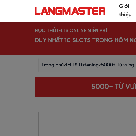
Giới
thiệu
HỌC THỬ IELTS ONLINE MIỄN PHÍ
DUY NHẤT 10 SLOTS TRONG HÔM N
Trang chủ
>
IELTS Listening
>
5000+ Từ vựng 
5000+ TỪ VỰ