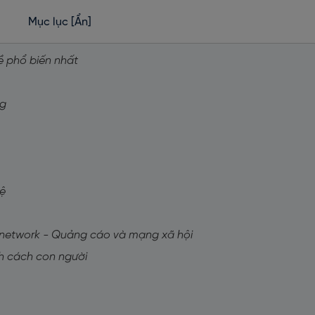
Mục lục
[Ẩn]
ề phổ biến nhất
ng
ệ
l network - Quảng cáo và mạng xã hội
nh cách con người