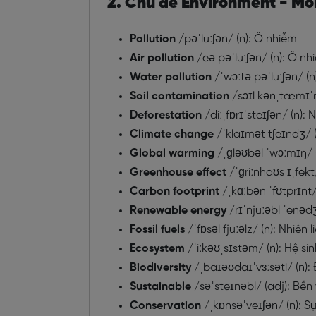
2. Chủ đề Environment - Mô
Pollution
/pəˈluːʃən/ (n): Ô nhiễm
Air pollution
/eə pəˈluːʃən/ (n): Ô n
Water pollution
/ˈwɔːtə pəˈluːʃən/ 
Soil contamination
/sɔɪl kənˌtæmɪˈn
Deforestation
/diːˌfɒrɪˈsteɪʃən/ (n):
Climate change
/ˈklaɪmət tʃeɪndʒ/ (
Global warming
/ˌɡləʊbəl ˈwɔːmɪŋ/ 
Greenhouse effect
/ˈɡriːnhaʊs ɪˌfekt
Carbon footprint
/ˌkɑːbən ˈfʊtprɪnt
Renewable energy
/rɪˈnjuːəbl ˈenədʒ
Fossil fuels
/ˈfɒsəl fjuːəlz/ (n): Nhiên
Ecosystem
/ˈiːkəʊˌsɪstəm/ (n): Hệ sin
Biodiversity
/ˌbaɪəʊdaɪˈvɜːsəti/ (n):
Sustainable
/səˈsteɪnəbl/ (adj): Bền
Conservation
/ˌkɒnsəˈveɪʃən/ (n): S