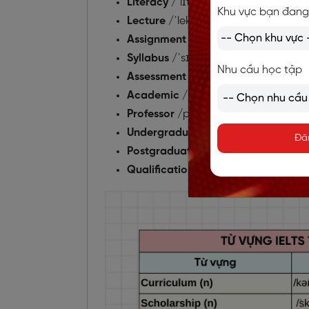
Literacy
/ˈlɪtərəsi/ (n): Sự biết chữ,
Khu vực bạn đang
Lecture
/ˈlektʃər/ (n): Bài giảng
Assignment
/əˈsaɪnmənt/ (n): Bài t
Syllabus
/ˈsɪləbəs/ (n): Đề cương m
Nhu cầu học tập
Assessment
/əˈsesmənt/ (n): Bài kiể
Academic
/ˌækəˈdemɪk/ (adj): Học
Professor
/prəˈfesər/ (n): Giáo sư
Undergraduate
/ˌʌndəˈɡrædʒuət/ (n
Đă
Postgraduate
/ˌpəʊstˈɡrædʒuət/ (n)
Qualification
/ˌkwɒlɪfɪˈkeɪʃən/ (n):