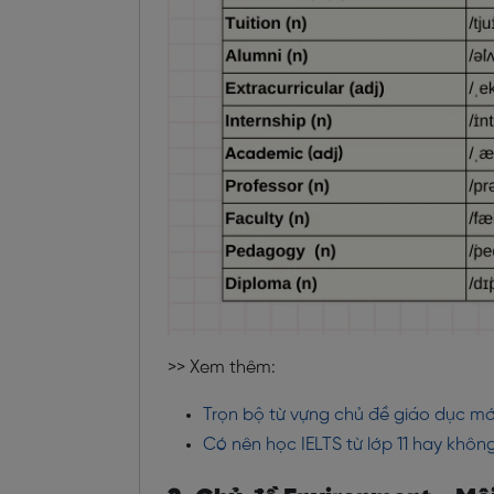
>> Xem thêm:
Trọn bộ từ vựng chủ đề giáo dục mớ
Có nên học IELTS từ lớp 11 hay khôn