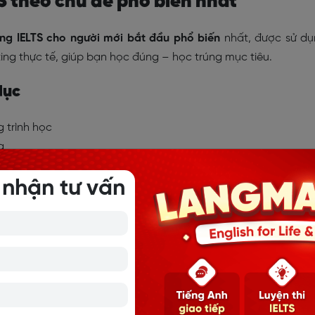
TS theo chủ đề phổ biến nhất
ựng IELTS cho người mới bắt đầu phổ biến
nhất, được sử d
ting thực tế, giúp bạn học đúng – học trúng mục tiêu.
dục
g trình học
g
 nhận tư vấn
ạm
 chứng chỉ
ng ký nhập học
(adj): Ngoại khóa
hoa