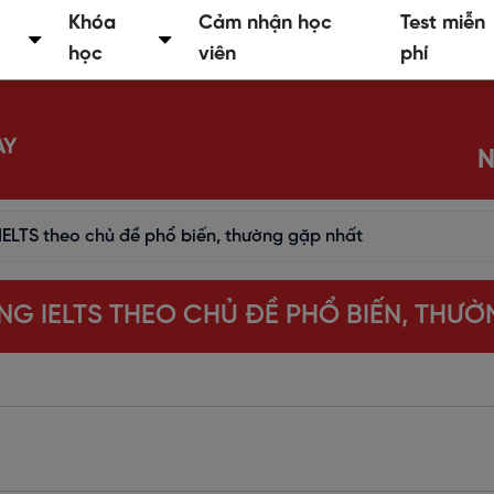
Khóa
Cảm nhận học
Test miễn
học
viên
phí
AY
N
IELTS theo chủ đề phổ biến, thường gặp nhất
NG IELTS THEO CHỦ ĐỀ PHỔ BIẾN, THƯ