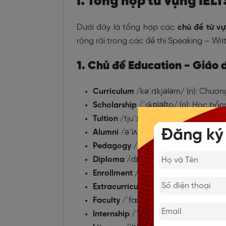
I. Tổng hợp từ vựng IEL
Dưới đây là tổng hợp các
chủ đề từ v
rộng rãi trong các đề thi Speaking – Wri
1. Chủ đề Education - Giáo 
Curriculum
/kəˈrɪkjələm/ (n): Chươn
Scholarship
/ˈskɒləʃɪp/ (n): Học bổn
Tuition
/tjuˈɪʃən/ (n): Học phí
Đăng ký
Alumni
/əˈlʌmnaɪ/ (n): Cựu sinh viên
Pedagogy
/ˈpedəɡɒdʒi/ (n): Sư ph
Diploma
/dɪˈpləʊmə/ (n): Văn bằng,
Enrollment
/ɪnˈrəʊlmənt/ (n): Sự đă
Extracurricular
/ˌekstrəkəˈrɪkjələr/ 
Faculty
/ˈfækəlti/ (n): Giảng viên, k
Internship
/ˈɪntɜːnʃɪp/ (n): Thực tập