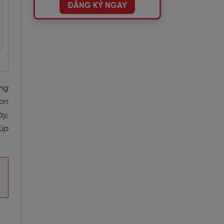
ĐĂNG KÝ NGAY
ăng
hơn
ày,
iúp