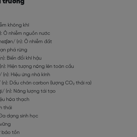
i trường
hiễm không khí
(n): Ô nhiễm nguồn nước
eɪʃən/ (n): Ô nhiễm đất
 Nạn phá rừng
n): Biến đổi khí hậu
(n): Hiện tượng nóng lên toàn cầu
/ (n): Hiệu ứng nhà kính
/ (n): Dấu chân carbon (lượng CO₂ thải ra)
i/ (n): Năng lượng tái tạo
 liệu hóa thạch
h thái
 Đa dạng sinh học
 vững
ự bảo tồn