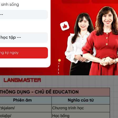
 khả năng đọc viết
 sinh sống
ập được giao
ôn học
m tra, đánh giá
 thuật
): Sinh viên chưa tốt nghiệp
ng ký ngay
: Học viên sau đại học
 Trình độ chuyên môn