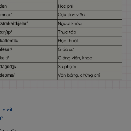
i nhất
g?