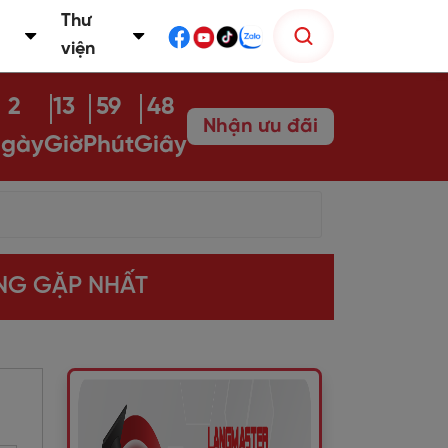
Thư
viện
2
13
59
47
Nhận ưu đãi
gày
Giờ
Phút
Giây
ỜNG GẶP NHẤT