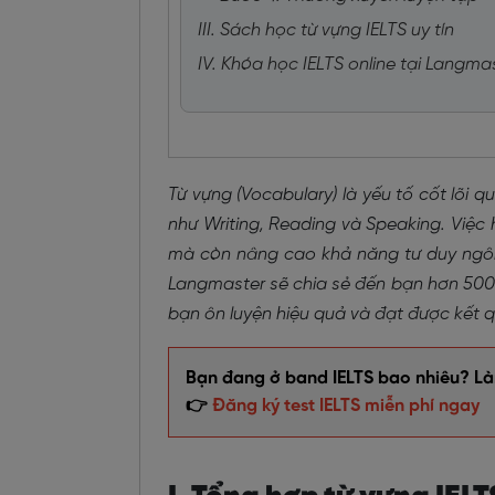
III. Sách học từ vựng IELTS uy tín
IV. Khóa học IELTS online tại Langma
Từ vựng (Vocabulary) là yếu tố cốt lõi q
như Writing, Reading và Speaking. Việc 
mà còn nâng cao khả năng tư duy ngôn n
Langmaster sẽ chia sẻ đến bạn hơn 5000
bạn ôn luyện hiệu quả và đạt được kết q
Bạn đang ở band IELTS bao nhiêu? Làm
👉
Đăng ký test IELTS miễn phí ngay