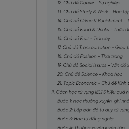
12. Chủ đề Career - Sự nghiệp
13. Chủ đề Study & Work - Học tậ
14. Chủ đề Crime & Punishment - 
15. Chủ đề Food & Drinks - Thức 
16. Chủ đề Fruit - Trái cây
17. Chủ đề Transportation - Giao 
18. Chủ đề Fashion - Thời trang
19. Chủ đề Social Issues - Vấn đề 
20. Chủ đề Science - Khoa học
21. Topic Economic - Chủ đề Kinh 
II. Cách học từ vựng IELTS hiệu quả 
Bước 1: Học thường xuyên, ghi nh
Bước 2: Lập bản đồ tư duy từ vựng
Bước 3: Học từ đồng nghĩa
Bước 4: Thường xuyên luyện tập