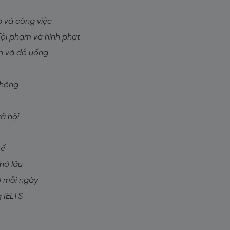
p và công việc
Tội phạm và hình phạt
ăn và đồ uống
thông
xã hội
tế
nhớ lâu
ớ mỗi ngày
 IELTS