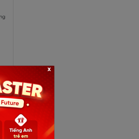
ụng
x