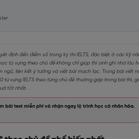
ster
uyết định đến điểm số trong kỳ thi IELTS, đặc biệt ở các kỹ n
học từ vựng theo chủ đề không chỉ giúp thí sinh ghi nhớ lâu 
gữ, liên kết ý tưởng và viết bài mạch lạc. Trong bài viết n
 từ vựng IELTS theo từng chủ đề thường gặp trong bài thi, g
uả tốt nhất.
 bài test miễn phí và nhận ngay lộ trình học cá nhân hóa.