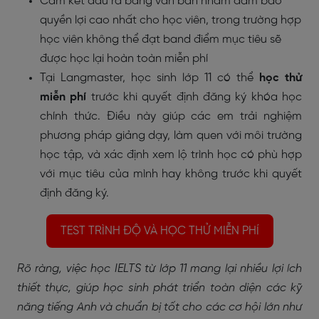
Cam kết đầu ra bằng văn bản
nhằm đảm bảo
quyền lợi cao nhất cho học viên, trong trường hợp
học viên không thể đạt band điểm mục tiêu sẽ
được học lại hoàn toàn miễn phí
Tại
Langmaster
, học sinh lớp 11 có thể
học thử
miễn phí
trước khi quyết định đăng ký khóa học
chính thức. Điều này giúp các em trải nghiệm
phương pháp giảng dạy, làm quen với môi trường
học tập, và xác định xem lộ trình học có phù hợp
với mục tiêu của mình hay không trước khi quyết
định đăng ký.
TEST TRÌNH ĐỘ VÀ HỌC THỬ MIỄN PHÍ
Rõ ràng, việc học IELTS từ lớp 11 mang lại nhiều lợi ích
thiết thực, giúp học sinh phát triển toàn diện các kỹ
năng tiếng Anh và chuẩn bị tốt cho các cơ hội lớn như