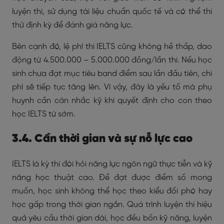
luyện thi, sử dụng tài liệu chuẩn quốc tế và có thể thi
thử định kỳ để đánh giá năng lực.
Bên cạnh đó, lệ phí thi IELTS cũng không hề thấp, dao
động từ 4.500.000 – 5.000.000 đồng/lần thi. Nếu học
sinh chưa đạt mục tiêu band điểm sau lần đầu tiên, chi
phí sẽ tiếp tục tăng lên. Vì vậy, đây là yếu tố mà phụ
huynh cần cân nhắc kỹ khi quyết định cho con theo
học IELTS từ sớm.
3.4. Cần thời gian và sự nỗ lực cao
IELTS là kỳ thi đòi hỏi năng lực ngôn ngữ thực tiễn và kỹ
năng học thuật cao. Để đạt được điểm số mong
muốn, học sinh không thể học theo kiểu đối phó hay
học gấp trong thời gian ngắn. Quá trình luyện thi hiệu
quả yêu cầu thời gian dài, học đều bốn kỹ năng, luyện