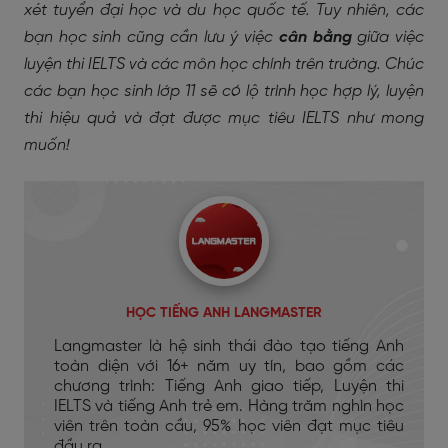
xét tuyển đại học và du học quốc tế. Tuy nhiên, các
bạn học sinh cũng cần lưu ý việc
cân bằng
giữa việc
luyện thi IELTS và các môn học chính trên trường. Chúc
các bạn học sinh lớp 11 sẽ có lộ trình học hợp lý, luyện
thi hiệu quả và đạt được mục tiêu IELTS như mong
muốn!
HỌC TIẾNG ANH LANGMASTER
Langmaster là hệ sinh thái đào tạo tiếng Anh
toàn diện với 16+ năm uy tín, bao gồm các
chương trình: Tiếng Anh giao tiếp, Luyện thi
IELTS và tiếng Anh trẻ em. Hàng trăm nghìn học
viên trên toàn cầu, 95% học viên đạt mục tiêu
đầu ra.