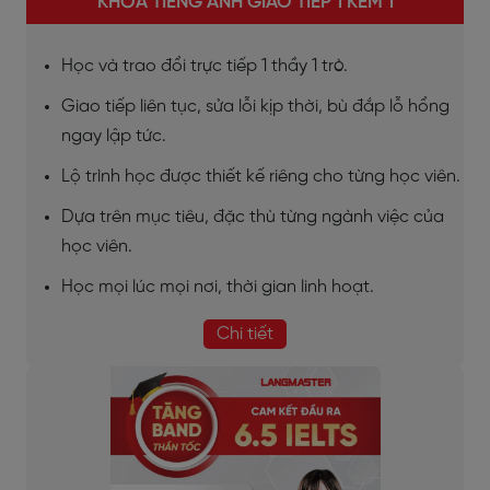
KHÓA TIẾNG ANH GIAO TIẾP 1 KÈM 1
Học và trao đổi trực tiếp 1 thầy 1 trò.
Giao tiếp liên tục, sửa lỗi kịp thời, bù đắp lỗ hổng
ngay lập tức.
Lộ trình học được thiết kế riêng cho từng học viên.
Dựa trên mục tiêu, đặc thù từng ngành việc của
học viên.
Học mọi lúc mọi nơi, thời gian linh hoạt.
Chi tiết