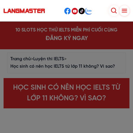
10 SLOTS HỌC THỬ IELTS MIỄN PHÍ CUỐI CÙNG
ĐĂNG KÝ NGAY
Trang chủ
>
Luyện thi IELTS
>
Học sinh có nên học IELTS từ lớp 11 không? Vì sao?
HỌC SINH CÓ NÊN HỌC IELTS TỪ
LỚP 11 KHÔNG? VÌ SAO?