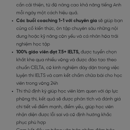
cần cải thiện, từ đó nâng cao khả năng tiếng Anh
mỗi ngày một cách hiệu quả.
Các buổi coaching 1-1 với chuyên gia
sẽ giúp bạn
củng cố kiến thức, ôn tập chuyên sâu những nội
dung hoặc kỹ năng còn yếu và cá nhân hóa trải
nghiệm học tập
100% giáo viên đạt 7.5+ IELTS,
được tuyển chọn
khắt khe qua nhiều vòng và được đào tạo theo
chuẩn CELTA, có kinh nghiệm dày dặn trong việc
luyện thi IELTS và cam kết chấm chữa bài cho học
viên trong vòng 24h
Thi thử định kỳ
giúp học viên làm quen với áp lực
phòng thi, kết quả sẽ được phân tích và đánh giá
chi tiết về điểm mạnh, điểm yếu, giúp học viên
nhận diện được lỗi sai và có định hướng khắc
phục phù hợp