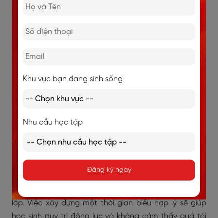
Khu vực bạn đang sinh sống
Nhu cầu học tập
4.1. Quản lý thời gian học IELTS hiệu quả
Để việc học IELTS đạt hiệu quả cao, học sinh lớp 11 cần
Đăng ký ngay
phải lên kế hoạch học tập rõ ràng và chi tiết, sao cho
có thể cân bằng với lịch học các môn học khác trên
lớp. Việc xây dựng một thời gian biểu hợp lý sẽ giúp
học sinh duy trì động lực và không cảm thấy quá tải