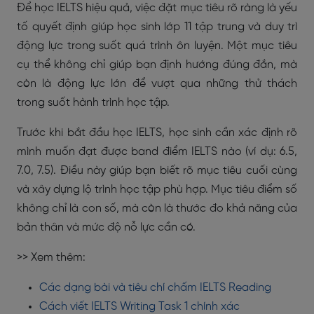
Để học IELTS hiệu quả, việc đặt mục tiêu rõ ràng là yếu
tố quyết định giúp học sinh lớp 11 tập trung và duy trì
động lực trong suốt quá trình ôn luyện. Một mục tiêu
cụ thể không chỉ giúp bạn định hướng đúng đắn, mà
còn là động lực lớn để vượt qua những thử thách
trong suốt hành trình học tập.
Trước khi bắt đầu học IELTS, học sinh cần xác định rõ
mình muốn đạt được band điểm IELTS nào (ví dụ: 6.5,
7.0, 7.5). Điều này giúp bạn biết rõ mục tiêu cuối cùng
và xây dựng lộ trình học tập phù hợp. Mục tiêu điểm số
không chỉ là con số, mà còn là thước đo khả năng của
bản thân và mức độ nỗ lực cần có.
>> Xem thêm:
Các dạng bài và tiêu chí chấm IELTS Reading
Cách viết IELTS Writing Task 1 chính xác