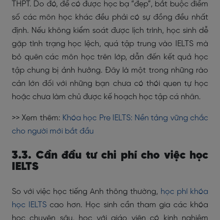
THPT. Do đó, để có được học bạ “đẹp”, bắt buộc điểm
số các môn học khác đều phải có sự đồng đều nhất
định. Nếu không kiểm soát được lịch trình, học sinh dễ
gặp tình trạng học lệch, quá tập trung vào IELTS mà
bỏ quên các môn học trên lớp, dẫn đến kết quả học
tập chung bị ảnh hưởng. Đây là một trong những rào
cản lớn đối với những bạn chưa có thói quen tự học
hoặc chưa làm chủ được kế hoạch học tập cá nhân.
>> Xem thêm:
Khóa học Pre IELTS: Nền tảng vững chắc
cho người mới bắt đầu
3.3. Cần đầu tư chi phí cho việc học
IELTS
So với việc học tiếng Anh thông thường,
học phí khóa
học IELTS
cao hơn. Học sinh cần tham gia các khóa
học chuyên sâu, học với giáo viên có kinh nghiệm