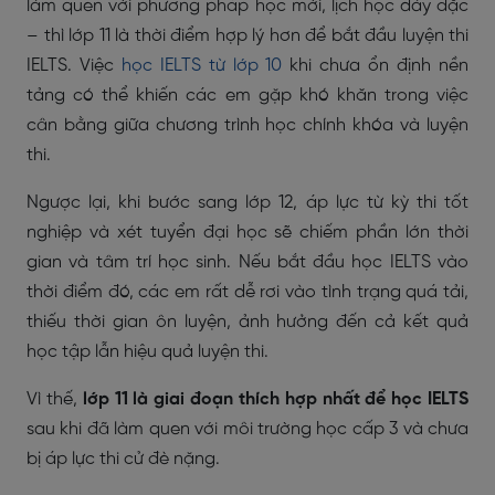
làm quen với phương pháp học mới, lịch học dày đặc
– thì lớp 11 là thời điểm hợp lý hơn để bắt đầu luyện thi
IELTS. V
iệc
học IELTS từ lớp 10
khi chưa ổn định nền
tảng có thể khiến các em gặp khó khăn trong việc
cân bằng giữa chương trình học chính khóa và luyện
thi.
Ngược lại, khi bước sang lớp 12, áp lực từ kỳ thi tốt
nghiệp và xét tuyển đại học sẽ chiếm phần lớn thời
gian và tâm trí học sinh. Nếu bắt đầu học IELTS vào
thời điểm đó, các em rất dễ rơi vào tình trạng quá tải,
thiếu thời gian ôn luyện, ảnh hưởng đến cả kết quả
học tập lẫn hiệu quả luyện thi.
Vì thế,
lớp 11 là giai đoạn thích hợp nhất để học IELTS
sau khi đã làm quen với môi trường học cấp 3 và chưa
bị áp lực thi cử đè nặng.