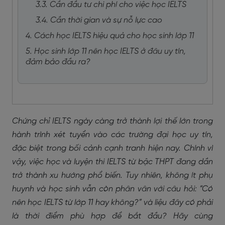
3.3. Cần đầu tư chi phí cho việc học IELTS
3.4. Cần thời gian và sự nỗ lực cao
4. Cách học IELTS hiệu quả cho học sinh lớp 11
5. Học sinh lớp 11 nên học IELTS ở đâu uy tín,
đảm bảo đầu ra?
Chứng chỉ IELTS ngày càng trở thành lợi thế lớn trong
hành trình xét tuyển vào các trường đại học uy tín,
đặc biệt trong bối cảnh cạnh tranh hiện nay. Chính vì
vậy, việc học và luyện thi IELTS từ bậc THPT đang dần
trở thành xu hướng phổ biến. Tuy nhiên, không ít phụ
huynh và học sinh vẫn còn phân vân với câu hỏi: “Có
nên học IELTS từ lớp 11 hay không?” và liệu đây có phải
là thời điểm phù hợp để bắt đầu? Hãy cùng