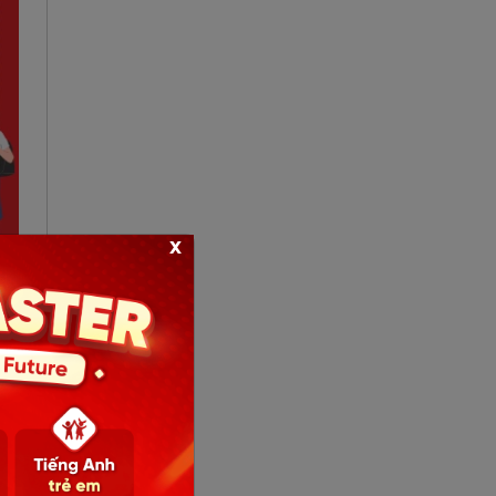
x
oặc
.