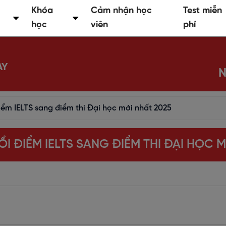
Khóa
Cảm nhận học
Test miễn
học
viên
phí
AY
N
iểm IELTS sang điểm thi Đại học mới nhất 2025
I ĐIỂM IELTS SANG ĐIỂM THI ĐẠI HỌC M