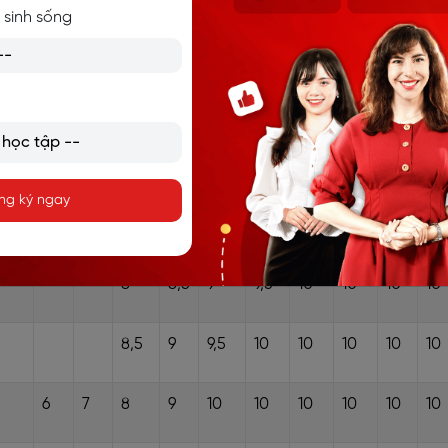
trình đào tạo bằng tiếng Anh
hoặc liên kết quốc tế
 sinh sống
hỗ trợ học phí
tại các trường tư thục, quốc tế
IELTS tại một số trường Đại học sau đây:
Quy đổi điểm IELTS
4.0
4.5
5.0
5.5
6.0
6.5
7.0
7.5
8.0
8.
ng ký ngay
9.0
8
8,5
9
9,5
10
10
10
10
8,5
9
9,5
10
10
10
10
10
6
7
8
9
10
10
10
10
10
10