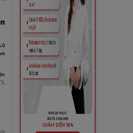
ôn
4.0
ịnh
ặc
TS,
KHÓA HỌC
IELTS ONLINE
GIẢM ĐẾN 18%
tốt