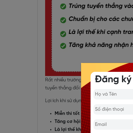
Đăng ký
Rất nhiều trường Đại học hiện nay áp d
tuyển thẳng đối với các thí sinh có điểm
Lợi ích khi sử dụng chứng chỉ IELTS xét t
Miễn thi tốt nghiệp môn tiếng Anh
,
Tăng cơ hội trúng tuyển thẳng
vào 
Là lợi thế khi cạnh tranh vào ngành