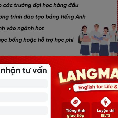
 nhận tư vấn
ụng cơ chế quy đổi điểm thi IELTS sang điểm thi tiếng Anh h
 IELTS cao. Mức quy đổi điểm sẽ có sự khác nhau ở mỗi trường
uyển Đại học:
 tiết kiệm thời gian và giảm áp lực thi cử
các trường đại học hàng đầu
 hot
như Kinh tế, Ngoại thương, CNTT, Quốc tế học,...