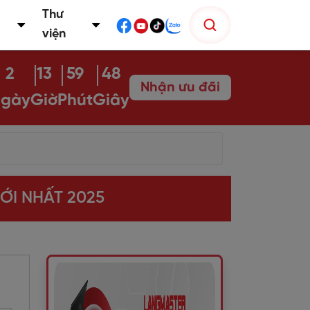
Thư
viện
2
13
59
47
Nhận ưu đãi
gày
Giờ
Phút
Giây
ỚI NHẤT 2025