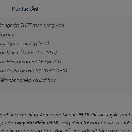
Mục lục
[Ẩn]
 tốt nghiệp THPT môn tiếng Anh
Đại học
 học Ngoại Thương (FTU)
học Kinh tế Quốc dân (NEU)
 học Bách khoa Hà Nội (HUST)
i học Quốc gia Hà Nội (ĐHQGHN)
 điểm tốt nghiệp và Đại học
g chứng chỉ tiếng Anh quốc tế như
IELTS
để xét tuyển đại 
ậy, cách
quy đổi điểm IELTS
sang điểm thi đại học và tốt ngh
ử và phụ huynh quan tâm. Bài viết sau đây sẽ tổng hợp đầy 