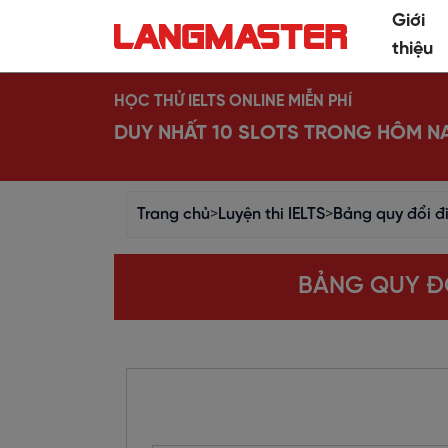
Giới
thiệu
HỌC THỬ IELTS ONLINE MIỄN PHÍ
DUY NHẤT 10 SLOTS TRONG HÔM N
Trang chủ
>
Luyện thi IELTS
>
Bảng quy đổi đ
BẢNG QUY ĐỔ