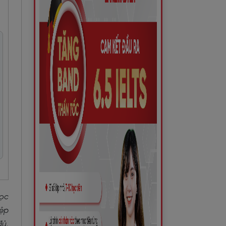
học
iệp
đủ,