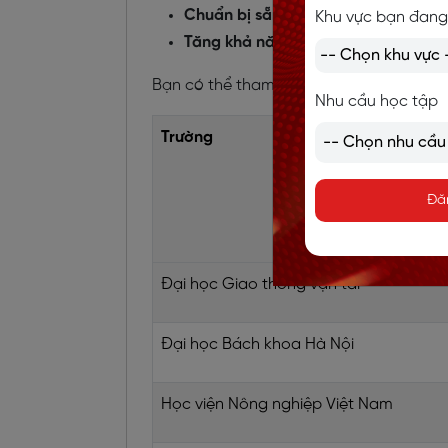
Chuẩn bị sẵn sàng cho các chương 
Khu vực bạn đang
Tăng khả năng nhận học bổng hoặc 
Bạn có thể tham khảo mức quy đổi điểm 
Nhu cầu học tập
Trường
Đă
Đại học Giao thông vận tải
Đại học Bách khoa Hà Nội
Học viện Nông nghiệp Việt Nam