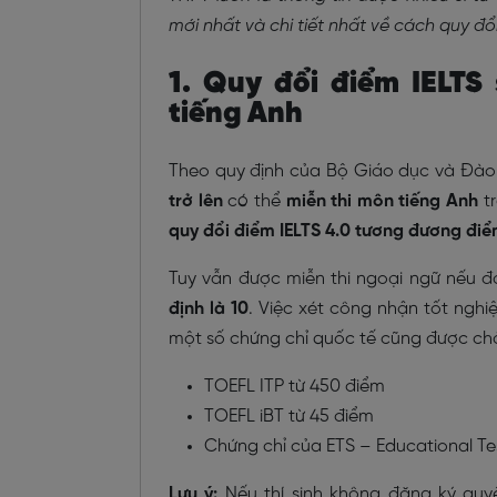
mới nhất và chi tiết nhất về cách quy đổ
1. Quy đổi điểm IELTS
tiếng Anh
Theo quy định của Bộ Giáo dục và Đào t
trở lên
có thể
miễn thi môn tiếng Anh
tr
quy đổi điểm IELTS 4.0 tương đương đi
Tuy vẫn được miễn thi ngoại ngữ nếu đ
định là 10
. Việc xét công nhận tốt nghi
một số chứng chỉ quốc tế cũng được chấ
TOEFL ITP từ 450 điểm
TOEFL iBT từ 45 điểm
Chứng chỉ của ETS – Educational Tes
Lưu ý:
Nếu thí sinh không đăng ký quyề