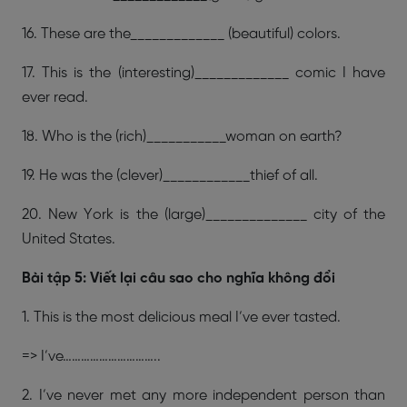
16. These are the_____________ (beautiful) colors.
17. This is the (interesting)_____________ comic I have
ever read.
18. Who is the (rich)___________woman on earth?
19. He was the (clever)____________thief of all.
20. New York is the (large)______________ city of the
United States.
Bài tập 5: Viết lại câu sao cho nghĩa không đổi
1. This is the most delicious meal I’ve ever tasted.
=> I’ve…………………………..
2. I’ve never met any more independent person than