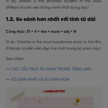
Ví dụ: William is the smartest student in the class.
(William là sinh viên thông minh nhất trong lớp.)
1.2. So sánh hơn nhất với tính từ dài
Công thức: S1 + V + the + most + adj + N
Ví dụ: Orlando is the most handsome actor in this film.
(Orlando là diễn viên đẹp trai nhất trong bộ phim này.)
Xem thêm:
=>
CÁC CẤU TRÚC SO SÁNH TRONG TIẾNG ANH
=>
SO SÁNH NHẤT VÀ SO SÁNH HƠN