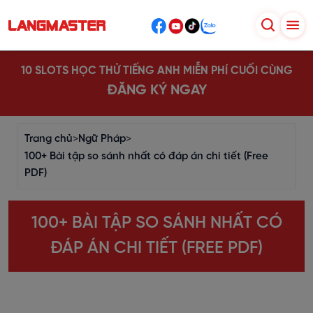
10 SLOTS HỌC THỬ TIẾNG ANH MIỄN PHÍ CUỐI CÙNG
ĐĂNG KÝ NGAY
Trang chủ
>
Ngữ Pháp
>
100+ Bài tập so sánh nhất có đáp án chi tiết (Free
PDF)
100+ BÀI TẬP SO SÁNH NHẤT CÓ
ĐÁP ÁN CHI TIẾT (FREE PDF)