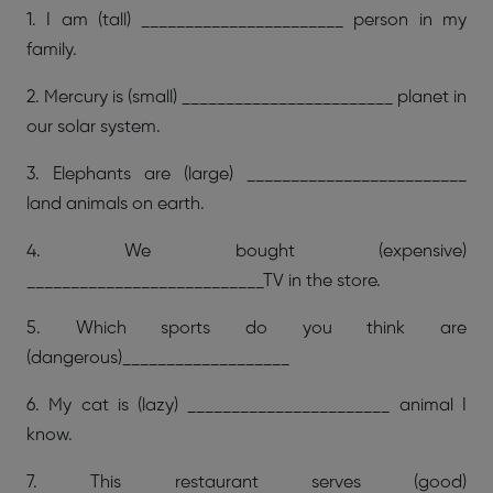
1. I am (tall) _______________________ person in my
family.
2. Mercury is (small) ________________________ planet in
our solar system.
3. Elephants are (large) _________________________
land animals on earth.
4. We bought (expensive)
___________________________TV in the store.
5. Which sports do you think are
(dangerous)___________________
6. My cat is (lazy) _______________________ animal I
know.
7. This restaurant serves (good)