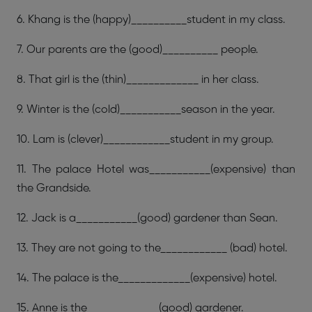
6. Khang is the (happy)__________student in my class.
7. Our parents are the (good)__________ people.
8. That girl is the (thin)_____________ in her class.
9. Winter is the (cold)___________season in the year.
10. Lam is (clever)____________student in my group.
11. The palace Hotel was___________(expensive) than
the Grandside.
12. Jack is a___________(good) gardener than Sean.
13. They are not going to the____________ (bad) hotel.
14. The palace is the_____________(expensive) hotel.
15. Anne is the_____________(good) gardener.