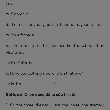
Kris.
=> George is…………………………
3. There isn’t anybody as kind-hearted as your father.
=> Your father is……………………
4. There is no better teacher in this school than
Mrs.Yulian.
=> Mrs.Yulian is……………………………..
5. Have you got any smaller than that one?
=> Is this…………………………………?
Bài tập 6: Chọn dạng đúng của tính từ
1. Of the three dresses, I like the violet one (better/