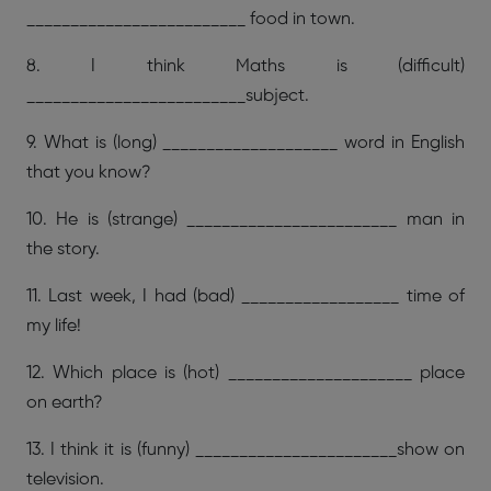
_________________________ food in town.
8. I think Maths is (difficult)
_________________________subject.
9. What is (long) ____________________ word in English
that you know?
10. He is (strange) ________________________ man in
the story.
11. Last week, I had (bad) __________________ time of
my life!
12. Which place is (hot) _____________________ place
on earth?
13. I think it is (funny) _______________________show on
television.