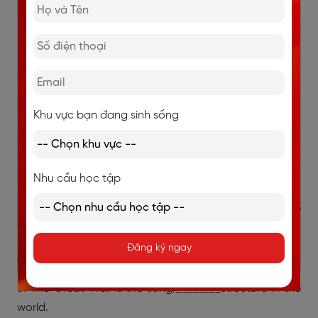
Khóa học tiếng Anh giao tiếp dành riêng cho
người đi làm
Khóa học tiếng Anh giao tiếp TRỰC TUYẾN NHÓM
Test trình độ tiếng Anh miễn phí
Đăng ký nhận tài liệu tiếng Anh
Khu vực bạn đang sinh sống
Bài tập 4: Điền dạng đúng của tính từ trong ngoặc
1. Everest is the (high)_________mountain in the world.
2. Huong is the (short)__________girl in our class.
Nhu cầu học tập
3. The Amazon River is the (deep)_________iver in the
world.
Đăng ký ngay
4. Summer is the (hot)__________ season in the year.
5. The Great Wall is the (long)________structure in the
world.