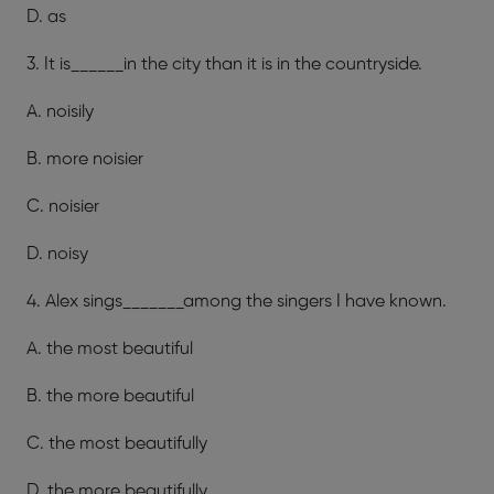
D. as
3. It is______in the city than it is in the countryside.
A. noisily
B. more noisier
C. noisier
D. noisy
4. Alex sings_______among the singers I have known.
A. the most beautiful
B. the more beautiful
C. the most beautifully
D. the more beautifully