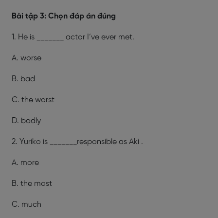
Bài tập 3: Chọn đáp án đúng
1. He is _______ actor I’ve ever met.
A. worse
B. bad
C. the worst
D. badly
2. Yuriko is _______responsible as Aki .
A. more
B. the most
C. much