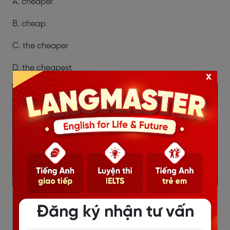
A. cheaper
B. cheap
C. the cheaper
D. the cheapest
x
>> ĐĂNG KÝ CÁC KHOÁ HỌC TIẾNG ANH
Đăng ký nhận tư vấn
Khóa học tiếng Anh giao tiếp TRỰC TUYẾN 1 kèm 1