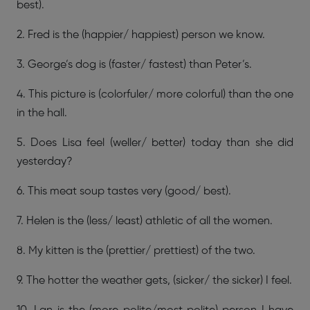
best).
2. Fred is the (happier/ happiest) person we know.
3. George’s dog is (faster/ fastest) than Peter’s.
4. This picture is (colorfuler/ more colorful) than the one
in the hall.
5. Does Lisa feel (weller/ better) today than she did
yesterday?
6. This meat soup tastes very (good/ best).
7. Helen is the (less/ least) athletic of all the women.
8. My kitten is the (prettier/ prettiest) of the two.
9. The hotter the weather gets, (sicker/ the sicker) I feel.