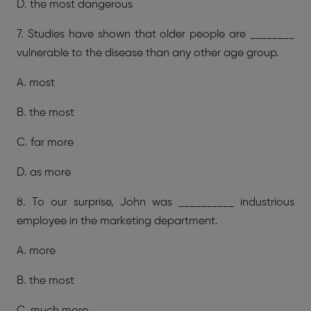
D. the most dangerous
7. Studies have shown that older people are ________
vulnerable to the disease
than any other age group.
A. most
B. the most
C. far more
D. as more
8. To our surprise, John was __________ industrious
employee in the marketing
department.
A. more
B. the most
C. much more