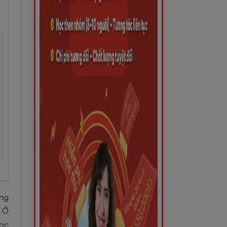
ếng
. Ở
học