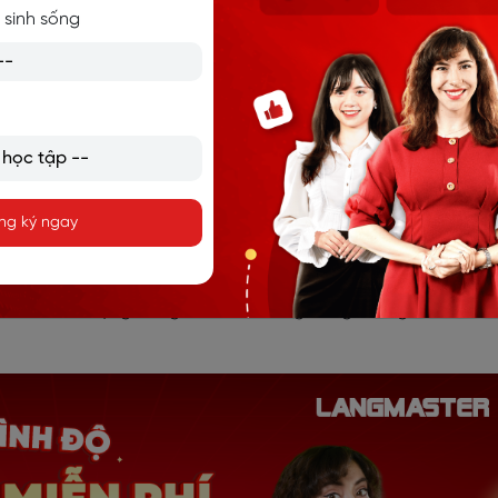
 sinh sống
g công thức so sánh hơn
à một đại từ nhân xưng được làm chủ ngữ chứ không phải tân n
hay với tất cả số lượng thì người hay vật còn lại sẽ thêm E
 the school. (Cô y cao hơn bất kỳ ai khác trong trường.)
ng ký ngay
 sau “than” hay “as” có thể bỏ được nếu 2 chủ ngữ này gi
 so…as để sử dụng trong so sánh không bằng nhưng as…as kh