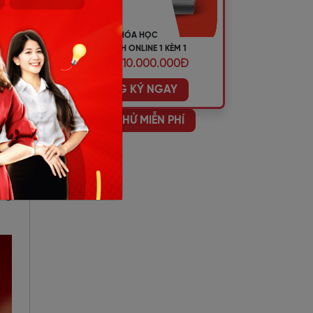
KHÓA HỌC
TIẾNG ANH ONLINE 1 KÈM 1
gữ
ƯU ĐÃI 10.000.000Đ
lse
ĐĂNG KÝ NGAY
HỌC THỬ MIỄN PHÍ
ống
ông