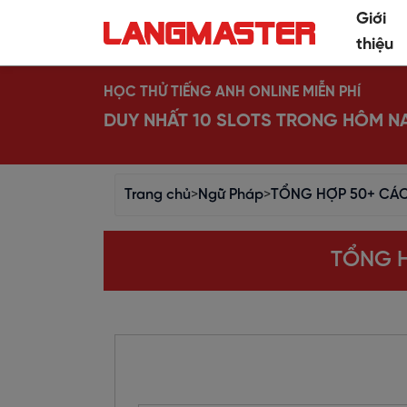
Giới
thiệu
HỌC THỬ TIẾNG ANH ONLINE MIỄN PHÍ
DUY NHẤT 10 SLOTS TRONG HÔM N
Trang chủ
>
Ngữ Pháp
>
TỔNG HỢP 50+ CÁC
TỔNG H