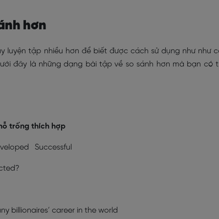
sánh hơn
y luyện tập nhiều hơn để biết được cách sử dụng như như 
. Dưới đây là những dạng bài tập về so sánh hơn mà bạn có 
hỗ trống thích hợp
eloped Successful
ected?
billionaires’ career in the world