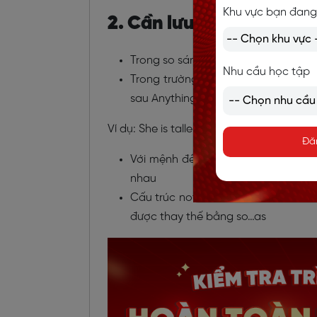
Khu vực bạn đang
2. Cần lưu ý khi sử dụn
Trong so sánh hơn thì sau “than” l
Nhu cầu học tập
Trong trường hợp so sánh một người 
sau Anything/Anybody
Ví dụ: She is taller than anybody else in
Đă
Với mệnh đề quan hệ, chủ ngữ đằng
nhau
Cấu trúc not as…as = cấu trúc not
được thay thế bằng so…as