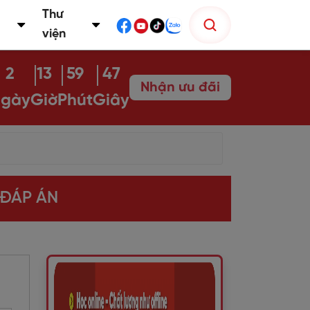
Thư
viện
2
13
59
46
Nhận ưu đãi
gày
Giờ
Phút
Giây
 ĐÁP ÁN