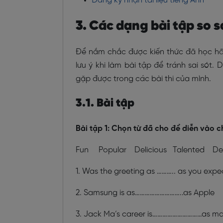
Đăng ký nhận tài liệu tiếng Anh
3. Các dạng bài tập so 
Để nắm chắc được kiến thức đã học hã
lưu ý khi làm bài tập để tránh sai sót
gặp được trong các bài thi của mình.
3.1. Bài tập
Bài tập 1: Chọn từ đã cho để diễn vào c
Fun Popular Delicious Talented Dev
1. Was the greeting as ……….. as you exp
2. Samsung is as………………………..as Apple
3. Jack Ma’s career is…………………………as many 