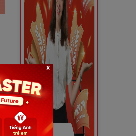
x
vấn