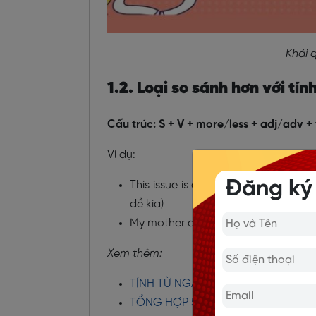
Khái 
1.2. Loại so sánh hơn với tín
Cấu trúc: S + V + more/less + adj/adv 
Ví dụ:
Đăng ký
This issue is even more complicate
đề kia)
My mother drives more carefully than 
Xem thêm:
TÍNH TỪ NGẮN LÀ GÌ? CÁCH PHÂN B
TỔNG HỢP 50 TÍNH TỪ DÀI TRONG 