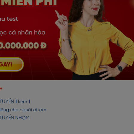
H
TUYẾN 1 kèm 1
iêng cho người đi làm
C TUYẾN NHÓM