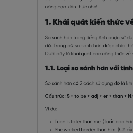
nâng cao kiến thức nhé!
1. Khái quát kiến thức v
So sánh hơn trong tiếng Anh được sử dụng
đó. Trong đó so sánh hơn được chia thành
Dưới đây là khái quát các công thức về
1.1. Loại so sánh hơn với tín
So sánh hơn có 2 cách sử dụng đó là khi
Cấu trúc: S + to be + adj + er + than + 
Ví dụ:
Tuan is taller than me. (Tuấn cao hơn
She worked harder than him. (Cô ấy 