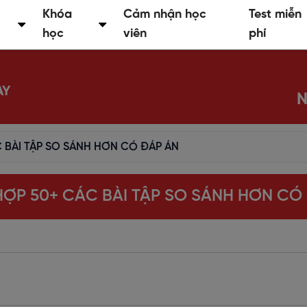
Khóa
Cảm nhận học
Test miễn
học
viên
phí
AY
N
 BÀI TẬP SO SÁNH HƠN CÓ ĐÁP ÁN
ỢP 50+ CÁC BÀI TẬP SO SÁNH HƠN CÓ