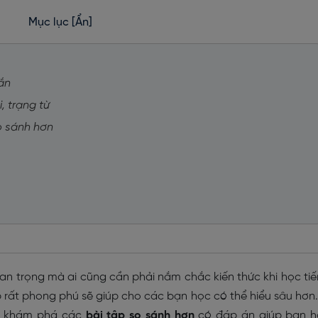
Mục lục
[Ẩn]
gắn
i, trạng từ
so sánh hơn
n trọng mà ai cũng cần phải nắm chắc kiến thức khi học ti
p rất phong phú sẽ giúp cho các bạn học có thể hiểu sâu hơn
er khám phá các
bài tập so sánh hơn
có đáp án giúp bạn 