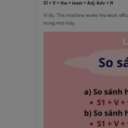
S1 + V + the + least + Adj/Adv + N
Ví dụ. This machine works the least effi
trong nhà máy.