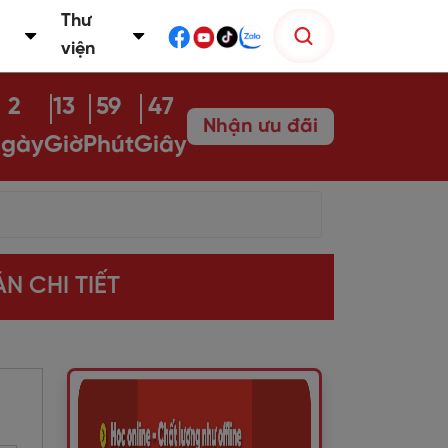
Thư
viện
2
13
59
45
Nhận ưu đãi
gày
Giờ
Phút
Giây
N CHI TIẾT