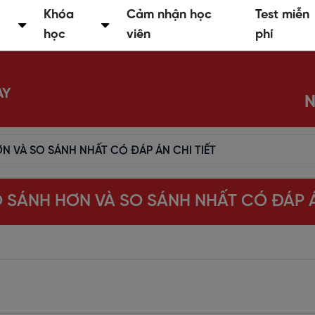
Khóa
Cảm nhận học
Test miễn
học
viên
phí
AY
N
ƠN VÀ SO SÁNH NHẤT CÓ ĐÁP ÁN CHI TIẾT
O SÁNH HƠN VÀ SO SÁNH NHẤT CÓ ĐÁP Á