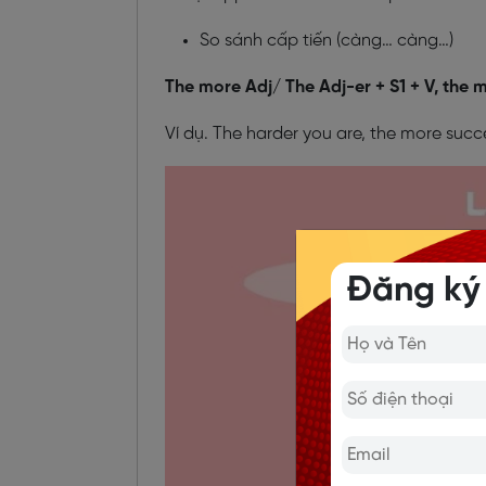
So sánh cấp tiến (càng… càng…)
The more Adj/ The Adj-er + S1 + V, the 
Ví dụ. The harder you are, the more succ
Đăng ký