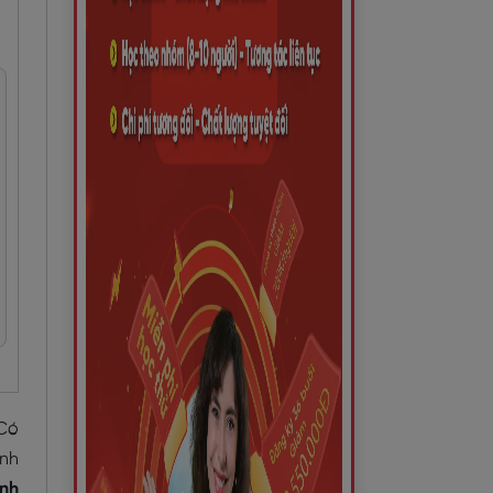
 Có
ính
ánh