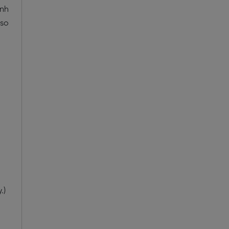
ính
 so
.)