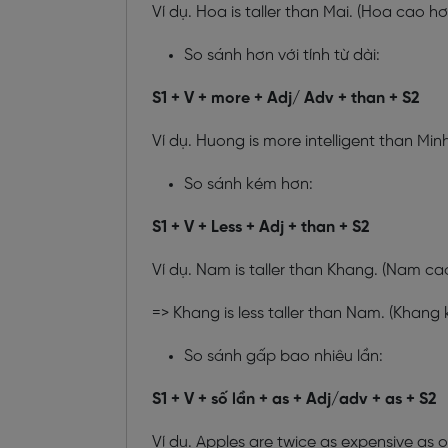
Ví dụ. Hoa is taller than Mai. (Hoa cao hơ
So sánh hơn với tính từ dài:
S1 + V + more + Adj/ Adv + than + S2
Ví dụ. Huong is more intelligent than Mi
So sánh kém hơn:
S1 + V + Less + Adj + than + S2
Ví dụ. Nam is taller than Khang. (Nam c
=> Khang is less taller than Nam. (Khan
So sánh gấp bao nhiêu lần:
S1 + V + số lần + as + Adj/adv + as + S2
Ví dụ. Apples are twice as expensive as 