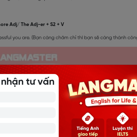
more Adj/ The Adj-er + S2 + V
essful you are. (Bạn càng chăm chỉ thì bạn sẽ càng thành côn
 nhận tư vấn