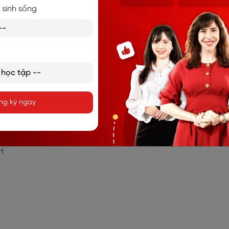
 sinh sống
ng ký ngay
Cấu trúc so sánh hơn
H