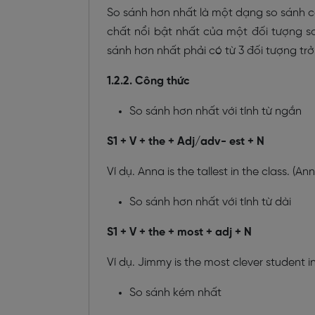
So sánh hơn nhất là một dạng so sánh cơ
chất nổi bật nhất của một đối tượng so
sánh hơn nhất phải có từ 3 đối tượng trở 
1.2.2. Công thức
So sánh hơn nhất với tính từ ngắn
S1 + V + the + Adj/adv- est + N
Ví dụ. Anna is the tallest in the class. (A
So sánh hơn nhất với tính từ dài
S1 + V + the + most + adj + N
Ví dụ. Jimmy is the most clever student i
So sánh kém nhất