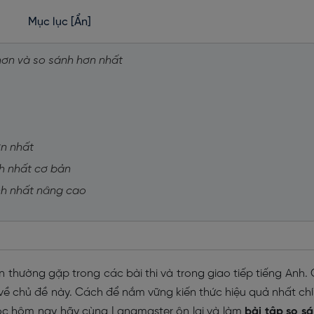
Mục lục
[Ẩn]
 hơn và so sánh hơn nhất
ơn nhất
nh nhất cơ bản
ánh nhất nâng cao
 thường gặp trong các bài thi và trong giao tiếp tiếng Anh.
 về chủ đề này. Cách để nắm vững kiến thức hiệu quả nhất ch
học hôm nay hãy cùng Langmaster ôn lại và làm
bài tập so s