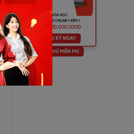
KHÓA HỌC
TIẾNG ANH ONLINE 1 KÈM 1
ƯU ĐÃI 10.000.000Đ
ĐĂNG KÝ NGAY
HỌC THỬ MIỄN PHÍ