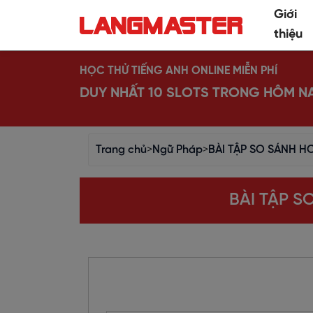
Giới
thiệu
HỌC THỬ TIẾNG ANH ONLINE MIỄN PHÍ
DUY NHẤT 10 SLOTS TRONG HÔM N
Trang chủ
>
Ngữ Pháp
>
BÀI TẬP SO SÁNH H
BÀI TẬP S