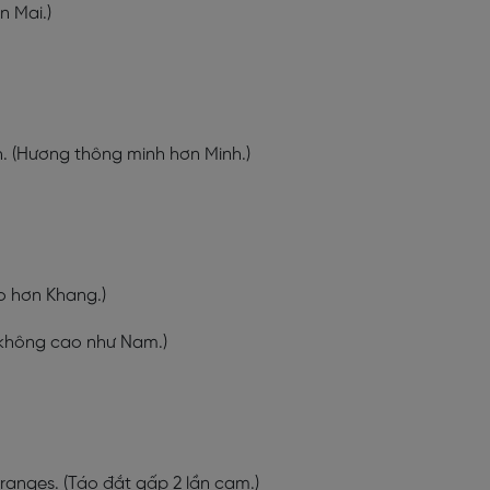
n Mai.)
nh. (Hương thông minh hơn Minh.)
ao hơn Khang.)
g không cao như Nam.)
oranges. (Táo đắt gấp 2 lần cam.)