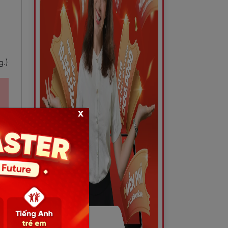
g.)
x