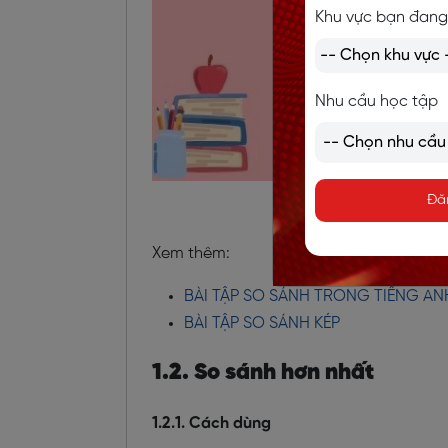
Khu vực bạn đang
Nhu cầu học tập
Đă
Xem thêm:
BÀI TẬP SO SÁNH TRONG TIẾNG AN
BÀI TẬP SO SÁNH KÉP
1.2. So sánh hơn nhất
1.2.1. Cách dùng