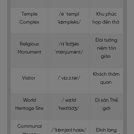
Temple
/ə ˈtempl
Khu phức
Complex
ˈkɒmpleks/
hợp đền thờ
Đài tưởng
Religious
/rɪˈlɪdʒəs
niệm tôn
Monument
ˈmɒnjumənt/
giáo
Khách thăm
Visitor
/ˈvɪz.ɪ.tər/
quan
World
/ wɜːld
Di sản Thế
Heritage Site
'herɪtɪdʒ/
giới
Communal
/ˈkɒmjʊnl haʊs/
Đình làng