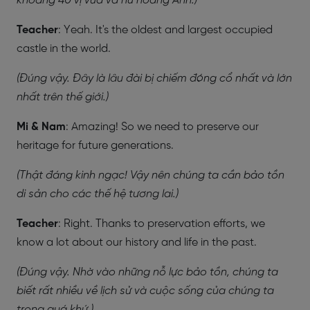
khoảng 40 vị vua và nữ hoàng Anh.)
Teacher
: Yeah. It's the oldest and largest occupied
castle in the world.
(Đúng vậy. Đây là lâu đài bị chiếm đóng cổ nhất và lớn
nhất trên thế giới.)
Mi & Nam
: Amazing! So we need to preserve our
heritage for future generations.
(Thật đáng kinh ngạc! Vậy nên chúng ta cần bảo tồn
di sản cho các thế hệ tương lai.)
Teacher
: Right. Thanks to preservation efforts, we
know a lot about our history and life in the past.
(Đúng vậy. Nhờ vào những nỗ lực bảo tồn, chúng ta
biết rất nhiều về lịch sử và cuộc sống của chúng ta
trong quá khứ.)