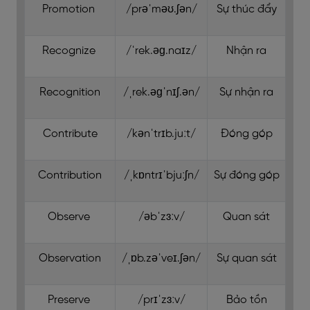
Promotion
/prəˈməʊ.ʃən/
Sự thúc đẩy
Recognize
/ˈrek.əɡ.naɪz/
Nhận ra
Recognition
/ˌrek.əɡˈnɪʃ.ən/
Sự nhận ra
Contribute
/kənˈtrɪb.juːt/
Đóng góp
Contribution
/ˌkɒntrɪˈbjuːʃn/
Sự đóng góp
Observe
/əbˈzɜːv/
Quan sát
Observation
/ˌɒb.zəˈveɪ.ʃən/
Sự quan sát
Preserve
/prɪˈzɜːv/
Bảo tồn