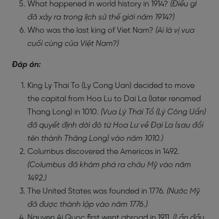
What happened in world history in 1914?
(Điều gì
đã xảy ra trong lịch sử thế giới năm 1914?)
Who was the last king of Viet Nam?
(Ai là vị vua
cuối cùng của Việt Nam?)
Đáp án:
King Ly Thai To (Ly Cong Uan) decided to move
the capital from Hoa Lu to Dai La (later renamed
Thang Long) in 1010.
(Vua Lý Thái Tổ (Lý Công Uẩn)
đã quyết định dời đô từ Hoa Lư về Đại La (sau đổi
tên thành Thăng Long) vào năm 1010.)
Columbus discovered the Americas in 1492.
(Columbus đã khám phá ra châu Mỹ vào năm
1492.)
The United States was founded in 1776.
(Nước Mỹ
đã được thành lập vào năm 1776.)
Nguyen Ai Quoc first went abroad in 1911.
(Lần đầu