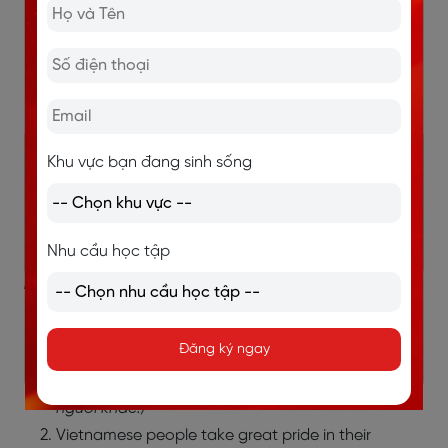
Đáp án:
Khu vực bạn đang sinh sống
4.
1.
2.well
3.
5.
Thanks
heritage
preserved
magnificent
occupie
to
Nhu cầu học tập
Dịch:
The best way to preserve our cultural
heritage
is
Đăng ký ngay
to share it with others.
(Cách tốt nhất để bảo tồn
di sản văn hóa của chúng ta là chia sẻ nó với
người khác.)
Vietnamese people take great pride in their