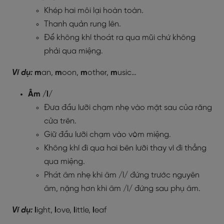
Khép hai môi lại hoàn toàn.
Thanh quản rung lên.
Để không khí thoát ra qua mũi chứ không
phải qua miệng.
Ví dụ:
m
an,
m
oon,
m
other,
m
usic…
Âm /l/
Đưa đầu lưỡi chạm nhẹ vào mặt sau của răng
cửa trên.
Giữ đầu lưỡi chạm vào vòm miệng.
Không khí đi qua hai bên lưỡi thay vì đi thẳng
qua miệng.
Phát âm nhẹ khi âm /l/ đứng trước nguyên
âm, nặng hơn khi âm /l/ đứng sau phụ âm.
Ví dụ:
l
ight,
l
ove,
l
ittle,
l
eaf