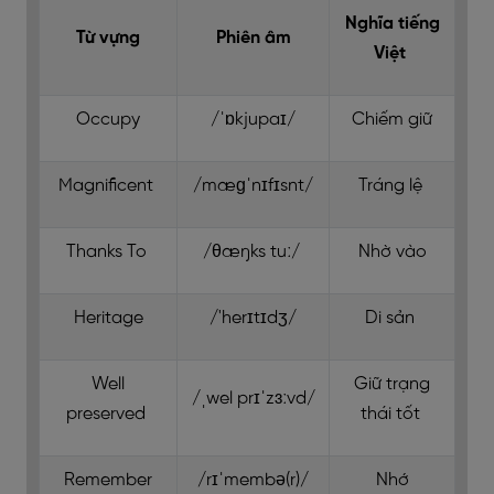
Nghĩa tiếng
Từ vựng
Phiên âm
Việt
Occupy
/ˈɒkjupaɪ/
Chiếm giữ
Magnificent
/mæɡˈnɪfɪsnt/
Tráng lệ
Thanks To
/θæŋks tuː/
Nhờ vào
Heritage
/'herɪtɪdʒ/
Di sản
Well
Giữ trạng
/ˌwel prɪˈzɜːvd/
preserved
thái tốt
Remember
/rɪˈmembə(r)/
Nhớ