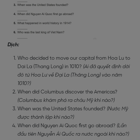
Dịch:
Who decided to move our capital from Hoa Lu to
Dai La (Thang Long) in 1010?
(Ai đã quyết định dời
đô từ Hoa Lư về Đại La (Thăng Long) vào năm
1010?)
When did Columbus discover the Americas?
(Columbus khám phá ra châu Mỹ khi nào?)
When was the United States founded?
(Nước Mỹ
được thành lập khi nào?)
When did Nguyen Ai Quoc first go abroad?
(Lần
đầu tiên Nguyễn Ái Quốc ra nước ngoài khi nào?)