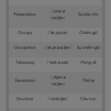
/ˌprez.ə
Preservation
Sự bảo tồn
ˈveɪ.ʃən/
Occupy
/ˈɒk.jə.paɪ/
Chiếm giữ
Occupation
/ˌɒk.jəˈpeɪ.ʃən/
Sự chiếm giữ
Takeaway
/ˈteɪk.ə.weɪ/
Mang về
/ˌdʒen.ə
Generation
Thế hệ
ˈreɪ.ʃən/
Structure
/ˈstrʌk.tʃər/
Cấu trúc