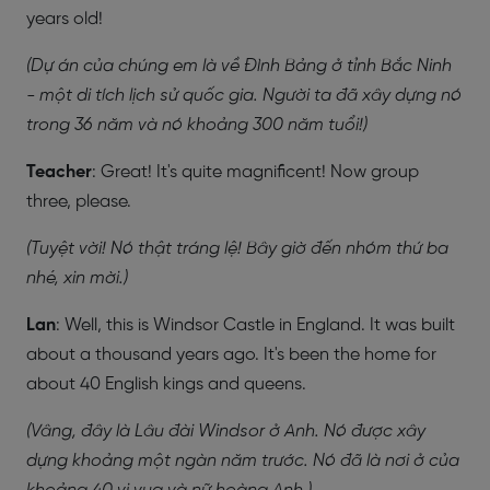
years old!
(Dự án của chúng em là về Đình Bảng ở tỉnh Bắc Ninh
- một di tích lịch sử quốc gia. Người ta đã xây dựng nó
trong 36 năm và nó khoảng 300 năm tuổi!)
Teacher
: Great! It's quite magnificent! Now group
three, please.
(Tuyệt vời! Nó thật tráng lệ! Bây giờ đến nhóm thứ ba
nhé, xin mời.)
Lan
: Well, this is Windsor Castle in England. It was built
about a thousand years ago. It's been the home for
about 40 English kings and queens.
(Vâng, đây là Lâu đài Windsor ở Anh. Nó được xây
dựng khoảng một ngàn năm trước. Nó đã là nơi ở của