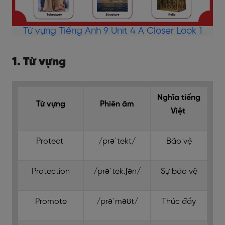
Từ vựng Tiếng Anh 9 Unit 4 A Closer Look 1
1. Từ vựng
Nghĩa tiếng
Từ vựng
Phiên âm
Việt
Protect
/prəˈtekt/
Bảo vệ
Protection
/prəˈtek.ʃən/
Sự bảo vệ
Promote
/prəˈməʊt/
Thúc đẩy