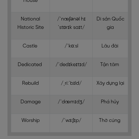
House
National
/ˈnæʃənəl hɪ
Di sản Quốc
Historic Site
ˈstɒrɪk saɪt/
gia
Castle
/ˈkɑːsl
Lâu đài
Dedicated
/ˈdedɪkeɪtɪd/
Tận tâm
Rebuild
/ˌriːˈbɪld/
Xây dựng lại
Damage
/ˈdæmɪdʒ/
Phá hủy
Worship
/ˈwɜːʃɪp/
Thờ cúng