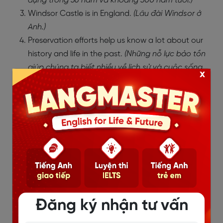
dựng trong 36 năm và khoảng 300 năm tuổi.)
Windsor Castle is in England.
(Lâu đài Windsor ở
Anh.)
Preservation efforts help us know a lot about our
history and life in the past.
(Những nỗ lực bảo tồn
giúp chúng ta biết nhiều về lịch sử và cuộc sống
x
trong quá khứ.)
Bài tập 3: Complete each sentence with a word or a
phrase from the box. (Hoàn thành các câu sau với
một từ hoặc một cụm từ trong hộp.)
Đăng ký nhận tư vấn