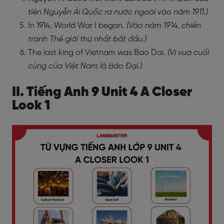
tiên Nguyễn Ái Quốc ra nước ngoài vào năm 1911.)
In 1914, World War I began.
(Vào năm 1914, chiến
tranh Thế giới thứ nhất bắt đầu.)
The last king of Vietnam was Bao Dai.
(Vị vua cuối
cùng của Việt Nam là Bảo Đại.)
II. Tiếng Anh 9 Unit 4 A Closer
Look 1