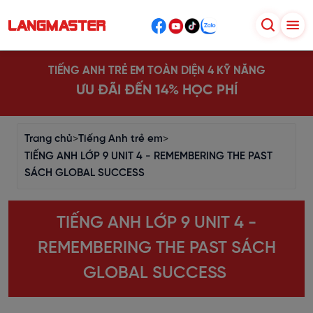
TIẾNG ANH TRẺ EM TOÀN DIỆN 4 KỸ NĂNG
ƯU ĐÃI ĐẾN 14% HỌC PHÍ
Trang chủ
>
Tiếng Anh trẻ em
>
TIẾNG ANH LỚP 9 UNIT 4 - REMEMBERING THE PAST
SÁCH GLOBAL SUCCESS
TIẾNG ANH LỚP 9 UNIT 4 -
REMEMBERING THE PAST SÁCH
GLOBAL SUCCESS