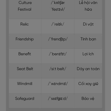
Culture
/ˈkʌltʃər
Lễ hội văn
Festival
ˈfestɪvl/
hóa
Relic
/ˈrelɪk/
Di vật
Friendship
/ˈfrendʃɪp/
Tình bạn
Benefit
/ˈbenɪfɪt/
Lợi ích
Seat Belt
/siːt belt/
Dây an toàn
Windmill
/ˈwɪndmɪl/
Cối xay gió
Safeguard
/ˈseɪfɡɑːd/
Bảo vệ