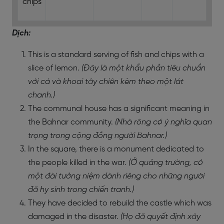
chips
Dịch:
This is a standard serving of fish and chips with a
slice of lemon.
(Đây là một khẩu phần tiêu chuẩn
với cá và khoai tây chiên kèm theo một lát
chanh.)
The communal house has a significant meaning in
the Bahnar community.
(Nhà rông có ý nghĩa quan
trọng trong cộng đồng người Bahnar.)
In the square, there is a monument dedicated to
the people killed in the war.
(Ở quảng trường, có
một đài tưởng niệm dành riêng cho những người
đã hy sinh trong chiến tranh.)
They have decided to rebuild the castle which was
damaged in the disaster.
(Họ đã quyết định xây