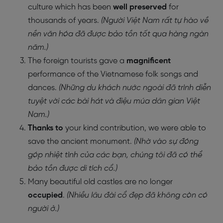
culture which has been
well preserved
for
thousands of years.
(Người Việt Nam rất tự hào về
nền văn hóa đã được bảo tồn tốt qua hàng ngàn
năm.)
The foreign tourists gave a
magnificent
performance of the Vietnamese folk songs and
dances.
(Những du khách nước ngoài đã trình diễn
tuyệt vời các bài hát và điệu múa dân gian Việt
Nam.)
Thanks to
your kind contribution, we were able to
save the ancient monument.
(Nhờ vào sự đóng
góp nhiệt tình của các bạn, chúng tôi đã có thể
bảo tồn được di tích cổ.)
Many beautiful old castles are no longer
occupied
.
(Nhiều lâu đài cổ đẹp đã không còn có
người ở.)