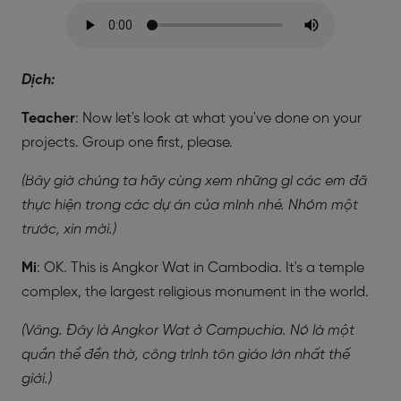
Dịch:
Teacher
: Now let's look at what you've done on your
projects. Group one first, please.
(Bây giờ chúng ta hãy cùng xem những gì các em đã
thực hiện trong các dự án của mình nhé. Nhóm một
trước, xin mời.)
Mi
: OK. This is Angkor Wat in Cambodia. It's a temple
complex, the largest religious monument in the world.
(Vâng. Đây là Angkor Wat ở Campuchia. Nó là một
quần thể đền thờ, công trình tôn giáo lớn nhất thế
giới.)