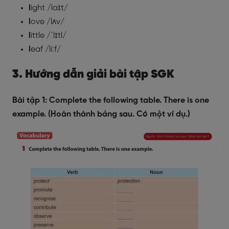
l
ight /laɪt/
l
ove /lʌv/
l
ittle /ˈlɪtl/
l
eaf /liːf/
3. Hướng dẫn giải bài tập SGK
Bài tập 1: Complete the following table. There is one
example. (Hoàn thành bảng sau. Có một ví dụ.)