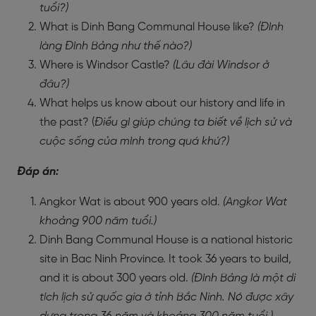
tuổi?)
What is Dinh Bang Communal House like?
(Đình
làng Đình Bảng như thế nào?)
Where is Windsor Castle?
(Lâu đài Windsor ở
đâu?)
What helps us know about our history and life in
the past? (
Điều gì giúp chúng ta biết về lịch sử và
cuộc sống của mình trong quá khứ?)
Đáp án:
Angkor Wat is about 900 years old.
(Angkor Wat
khoảng 900 năm tuổi.)
Dinh Bang Communal House is a national historic
site in Bac Ninh Province. It took 36 years to build,
and it is about 300 years old.
(Đình Bảng là một di
tích lịch sử quốc gia ở tỉnh Bắc Ninh. Nó được xây