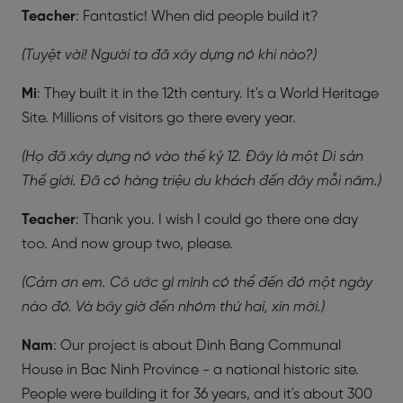
Teacher
: Fantastic! When did people build it?
(Tuyệt vời! Người ta đã xây dựng nó khi nào?)
Mi
: They built it in the 12th century. It's a World Heritage
Site. Millions of visitors go there every year.
(Họ đã xây dựng nó vào thế kỷ 12. Đây là một Di sản
Thế giới. Đã có hàng triệu du khách đến đây mỗi năm.)
Teacher
: Thank you. I wish I could go there one day
too. And now group two, please.
(Cảm ơn em. Cô ước gì mình có thể đến đó một ngày
nào đó. Và bây giờ đến nhóm thứ hai, xin mời.)
Nam
: Our project is about Dinh Bang Communal
House in Bac Ninh Province - a national historic site.
People were building it for 36 years, and it's about 300