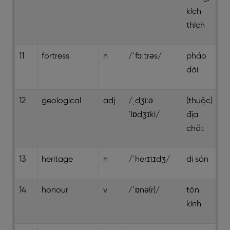
kích
thích
11
fortress
n
/ˈfɔːtrəs/
pháo
đài
12
geological
adj
/ˌdʒiːə
(thuộc)
ˈlɒdʒɪkl/
địa
chất
13
heritage
n
/ˈherɪtɪdʒ/
di sản
14
honour
v
/ˈɒnə(r)/
tôn
kính