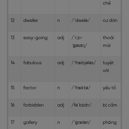
chế
12
dweller
n
/ˈdwelə/
cư dân
13
easy-going
adj
/ˈiːzi-
thoải
ˈɡəʊɪŋ/
mái
14
fabulous
adj
/ˈfæbjələs/
tuyệt
vời
15
factor
n
/ˈfæktə/
yếu tố
16
forbidden
adj
/fəˈbɪdn/
bị cấm
17
gallery
n
/ˈɡæləri/
phòng