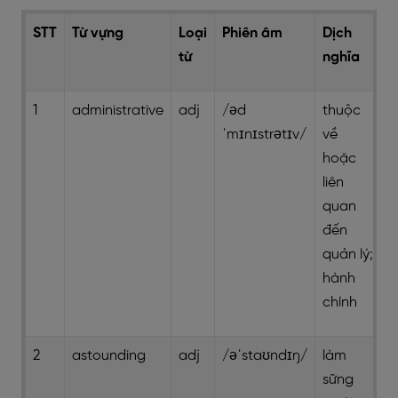
STT
Từ vựng
Loại
Phiên âm
Dịch
từ
nghĩa
1
administrative
adj
/əd
thuộc
ˈmɪnɪstrətɪv/
về
hoặc
liên
quan
đến
quản lý;
hành
chính
2
astounding
adj
/əˈstaʊndɪŋ/
làm
sững