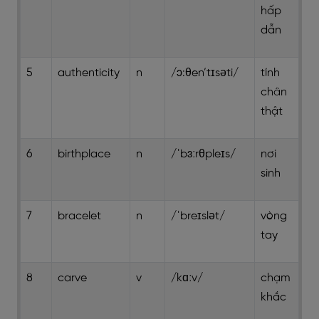
hấp
dẫn
5
authenticity
n
/ɔ:θen’tɪsəti/
tính
chân
thật
6
birthplace
n
/ˈbɜːrθpleɪs/
nơi
sinh
7
bracelet
n
/ˈbreɪslət/
vòng
tay
8
carve
v
/kɑːv/
chạm
khắc