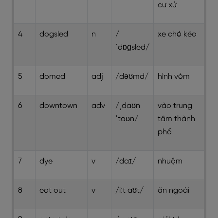
cư xử
4
dogsled
n
/
xe chó kéo
ˈdɒɡsled/
5
domed
adj
/dəʊmd/
hình vòm
6
downtown
adv
/ˌdaʊn
vào trung
ˈtaʊn/
tâm thành
phố
7
dye
v
/daɪ/
nhuộm
8
eat out
v
/iːt aʊt/
ăn ngoài