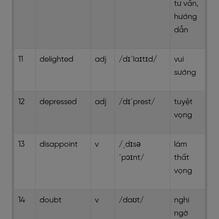
tư vấn,
hướng
dẫn
11
delighted
adj
/dɪˈlaɪtɪd/
vui
sướng
12
depressed
adj
/dɪˈprest/
tuyệt
vọng
13
disappoint
v
/ˌdɪsə
làm
ˈpɔɪnt/
thất
vọng
14
doubt
v
/daʊt/
nghi
ngờ