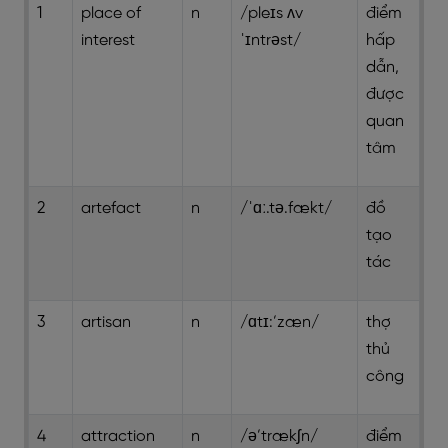
1
place of
n
/pleɪs ʌv
điểm
interest
ˈɪntrəst/
hấp
dẫn,
được
quan
tâm
2
artefact
n
/ˈɑː.tə.fækt/
đồ
tạo
tác
3
artisan
n
/ɑtɪ:’zæn/
thợ
thủ
công
4
attraction
n
/ə’trækʃn/
điểm