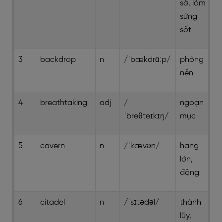
sờ, làm
sửng
sốt
3
backdrop
n
/ˈbækdrɑːp/
phông
nền
4
breathtaking
adj
/
ngoạn
ˈbreθteɪkɪŋ/
mục
5
cavern
n
/ˈkævən/
hang
lớn,
động
6
citadel
n
/ˈsɪtədəl/
thành
lũy,