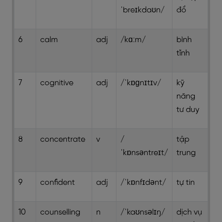
ˈbreɪkdaʊn/
đổ
6
calm
adj
/kɑːm/
bình
tĩnh
7
cognitive
adj
/ˈkɒɡnɪtɪv/
kỹ
năng
tư duy
8
concentrate
v
/
tập
ˈkɒnsəntreɪt/
trung
9
confident
adj
/ˈkɒnfɪdənt/
tự tin
10
counselling
n
/ˈkaʊnsəlɪŋ/
dịch vụ