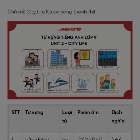
Chủ đề: City Life (Cuộc sống thành thị)
STT
Từ vựng
Loại
Phiên âm
Dịch
từ
nghĩa
1
affordable
adj
/əˈfɔːdəbl/
(giá)