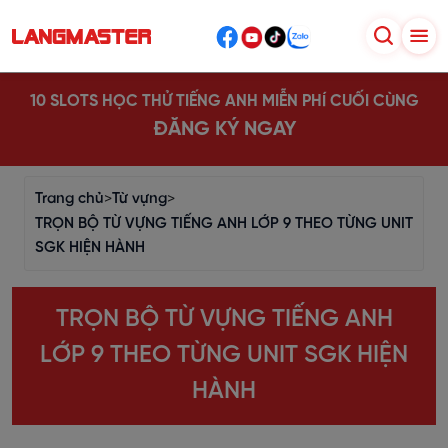
10 SLOTS HỌC THỬ TIẾNG ANH MIỄN PHÍ CUỐI CÙNG
ĐĂNG KÝ NGAY
Trang chủ
>
Từ vựng
>
TRỌN BỘ TỪ VỰNG TIẾNG ANH LỚP 9 THEO TỪNG UNIT
SGK HIỆN HÀNH
TRỌN BỘ TỪ VỰNG TIẾNG ANH
LỚP 9 THEO TỪNG UNIT SGK HIỆN
HÀNH