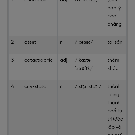
hợp lý,
phải
chăng
2
asset
n
/ˈæset/
tài sản
3
catastrophic
adj
/ˌkætə
thảm
ˈstrɒfɪk/
khốc
4
city-state
n
/ˌsɪt̬.i ˈsteɪt/
thành
bang,
thành
phố tự
trị (độc
lập và