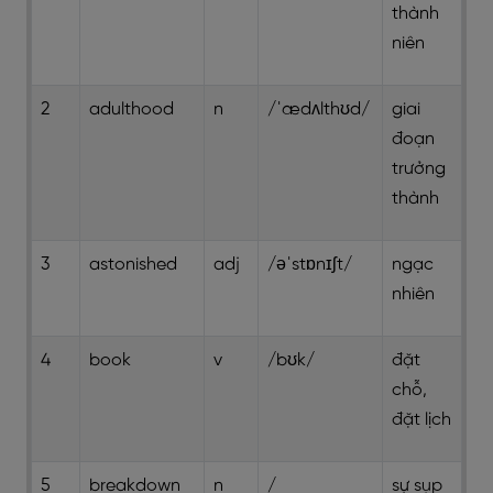
thành
niên
2
adulthood
n
/ˈædʌlthʊd/
giai
đoạn
trưởng
thành
3
astonished
adj
/əˈstɒnɪʃt/
ngạc
nhiên
4
book
v
/bʊk/
đặt
chỗ,
đặt lịch
5
breakdown
n
/
sự sụp