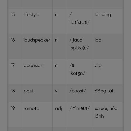
15
lifestyle
n
/
lối sống
ˈlaɪfstaɪl/
16
loudspeaker
n
/ˌlaʊd
loa
ˈspiːkə(r)/
17
occasion
n
/ə
dịp
ˈkeɪʒn/
18
post
v
/pəʊst/
đăng tải
19
remote
adj
/rɪˈməʊt/
xa xôi, hẻo
lánh