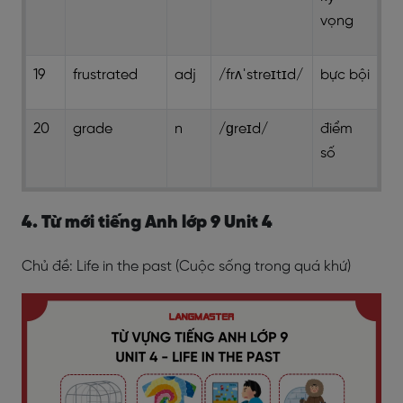
vọng
19
frustrated
adj
/frʌˈstreɪtɪd/
bực bội
20
grade
n
/ɡreɪd/
điểm
số
4. Từ mới tiếng Anh lớp 9 Unit 4
Chủ đề: Life in the past (Cuộc sống trong quá khứ)