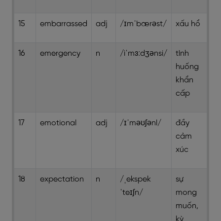
15
embarrassed
adj
/ɪmˈbærəst/
xấu hổ
16
emergency
n
/iˈmɜːdʒənsi/
tình
huống
khẩn
cấp
17
emotional
adj
/ɪˈməʊʃənl/
đầy
cảm
xúc
18
expectation
n
/ˌekspek
sự
ˈteɪʃn/
mong
muốn,
kỳ