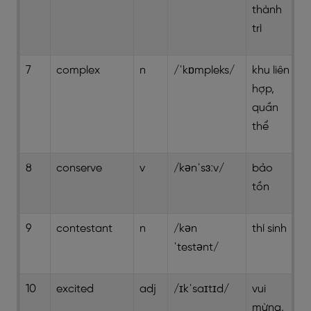
thành
trì
7
complex
n
/ˈkɒmpleks/
khu liên
hợp,
quần
thể
8
conserve
v
/kənˈsɜːv/
bảo
tồn
9
contestant
n
/kən
thí sinh
ˈtestənt/
10
excited
adj
/ɪkˈsaɪtɪd/
vui
mừng,