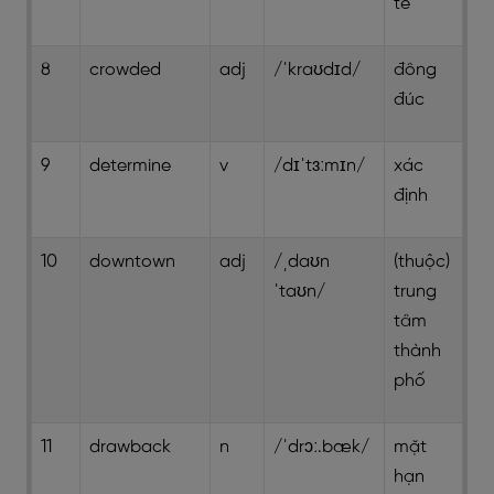
tế
8
crowded
adj
/ˈkraʊdɪd/
đông
đúc
9
determine
v
/dɪˈtɜːmɪn/
xác
định
10
downtown
adj
/ˌdaʊn
(thuộc)
ˈtaʊn/
trung
tâm
thành
phố
11
drawback
n
/ˈdrɔː.bæk/
mặt
hạn