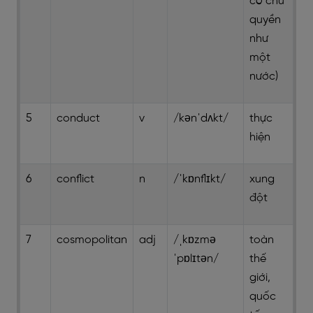
có chủ
quyền
như
một
nước)
5
conduct
v
/kənˈdʌkt/
thực
hiện
6
conflict
n
/ˈkɒnﬂɪkt/
xung
đột
7
cosmopolitan
adj
/ˌkɒzmə
toàn
ˈpɒlɪtən/
thế
giới,
quốc