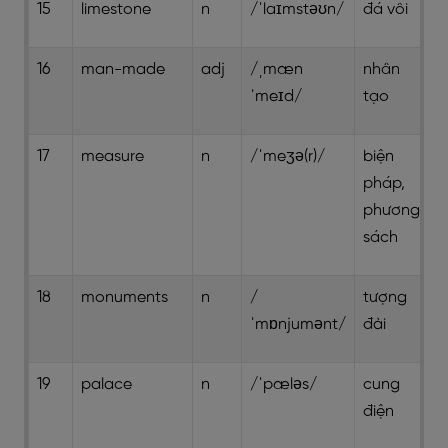
15
limestone
n
/ˈlaɪmstəʊn/
đá vôi
16
man-made
adj
/ˌmæn
nhân
ˈmeɪd/
tạo
17
measure
n
/ˈmeʒə(r)/
biện
pháp,
phương
sách
18
monuments
n
/
tượng
ˈmɒnjumənt/
đài
19
palace
n
/ˈpæləs/
cung
điện