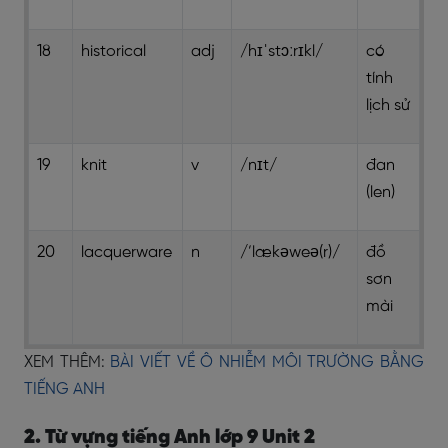
18
historical
adj
/hɪˈstɔːrɪkl/
có
tính
lịch sử
19
knit
v
/nɪt/
đan
(len)
20
lacquerware
n
/’lækəweə(r)/
đồ
sơn
mài
XEM THÊM:
BÀI VIẾT VỀ Ô NHIỄM MÔI TRƯỜNG BẰNG
TIẾNG ANH
2. Từ vựng tiếng Anh lớp 9 Unit 2