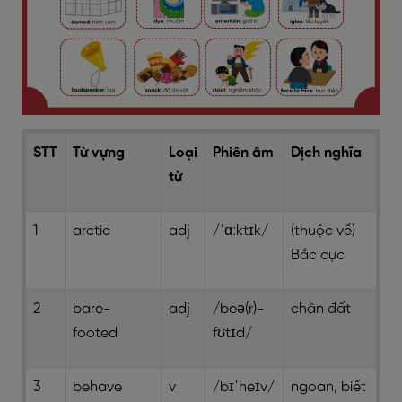
STT
Từ vựng
Loại
Phiên âm
Dịch nghĩa
từ
1
arctic
adj
/ˈɑːktɪk/
(thuộc về)
Bắc cực
2
bare-
adj
/beə(r)-
chân đất
footed
fʊtɪd/
3
behave
v
/bɪˈheɪv/
ngoan, biết