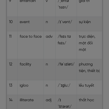
9
entertain
v
/ˌentə
giải trí
ˈteɪn/
10
event
n
/ɪˈvent/
sự kiện
11
face to face
adv
/feɪs tʊ
trực diện,
feɪs/
mặt đối
mặt
12
facility
n
/fəˈsɪləti/
phương
tiện, thiết bị
13
igloo
n
/ˈɪɡluː/
lều tuyết
14
illiterate
adj
/ɪ
thất học
ˈlɪtərət/