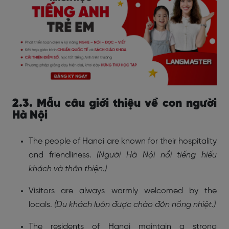
2.3. Mẫu câu giới thiệu về con người
Hà Nội
The people of Hanoi are known for their hospitality
and friendliness.
(Người Hà Nội nổi tiếng hiếu
khách và thân thiện.)
Visitors are always warmly welcomed by the
locals.
(Du khách luôn được chào đón nồng nhiệt.)
The residents of Hanoi maintain a strong