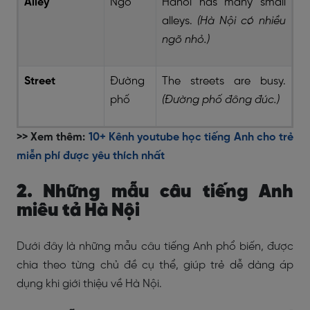
Alley
Ngõ
Hanoi has many small
alleys.
(Hà Nội có nhiều
ngõ nhỏ.)
Street
Đường
The streets are busy.
phố
(Đường phố đông đúc.)
>> Xem thêm:
10+ Kênh youtube học tiếng Anh cho trẻ
miễn phí được yêu thích nhất
2. Những mẫu câu tiếng Anh
miêu tả Hà Nội
Dưới đây là những mẫu câu tiếng Anh phổ biến, được
chia theo từng chủ đề cụ thể, giúp trẻ dễ dàng áp
dụng khi giới thiệu về Hà Nội.