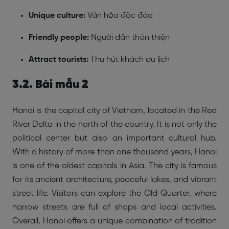
Unique culture:
Văn hóa độc đáo
Friendly people:
Người dân thân thiện
Attract tourists:
Thu hút khách du lịch
3.2. Bài mẫu 2
Hanoi is the capital city of Vietnam, located in the Red
River Delta in the north of the country. It is not only the
political center but also an important cultural hub.
With a history of more than one thousand years, Hanoi
is one of the oldest capitals in Asia. The city is famous
for its ancient architecture, peaceful lakes, and vibrant
street life. Visitors can explore the Old Quarter, where
narrow streets are full of shops and local activities.
Overall, Hanoi offers a unique combination of tradition