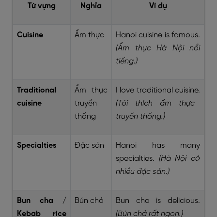
Từ vựng
Nghĩa
Ví dụ
Cuisine
Ẩm thực
Hanoi cuisine is famous.
(Ẩm thực Hà Nội nổi
tiếng.)
Traditional
Ẩm thực
I love traditional cuisine.
cuisine
truyền
(Tôi thích ẩm thực
thống
truyền thống.)
Specialties
Đặc sản
Hanoi has many
specialties.
(Hà Nội có
nhiều đặc sản.)
Bun cha /
Bún chả
Bun cha is delicious.
Kebab rice
(Bún chả rất ngon.)