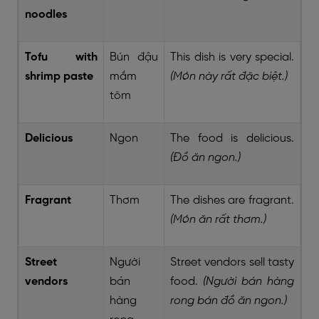
noodles
Tofu with
Bún đậu
This dish is very special.
shrimp paste
mắm
(Món này rất đặc biệt.)
tôm
Delicious
Ngon
The food is delicious.
(Đồ ăn ngon.)
Fragrant
Thơm
The dishes are fragrant.
(Món ăn rất thơm.)
Street
Người
Street vendors sell tasty
vendors
bán
food.
(Người bán hàng
hàng
rong bán đồ ăn ngon.)