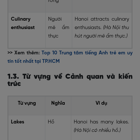
rong
Culinary
Người
Hanoi attracts culinary
enthusiast
mê ẩm
enthusiasts.
(Hà Nội thu
thực
hút người mê ẩm thực.)
>> Xem thêm:
Top 10 Trung tâm tiếng Anh trẻ em uy
tín tốt nhất tại TP.HCM
1.3. Từ vựng về Cảnh quan và kiến
trúc
Từ vựng
Nghĩa
Ví dụ
Lakes
Hồ
Hanoi has many lakes.
(Hà Nội có nhiều hồ.)