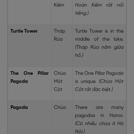
Kiếm
Hoàn Kiếm rất nổi
tiếng.)
Turtle Tower
Tháp
Turtle Tower is in the
Rùa
middle of the lake.
(Tháp Rùa nằm giữa
hồ.)
The One Pillar
Chùa
The One Pillar Pagoda
Pagoda
Một
is unique.
(Chùa Một
Cột
Cột rất đặc biệt.)
Pagoda
Chùa
There are many
pagodas in Hanoi.
(Có nhiều chùa ở Hà
Nội.)