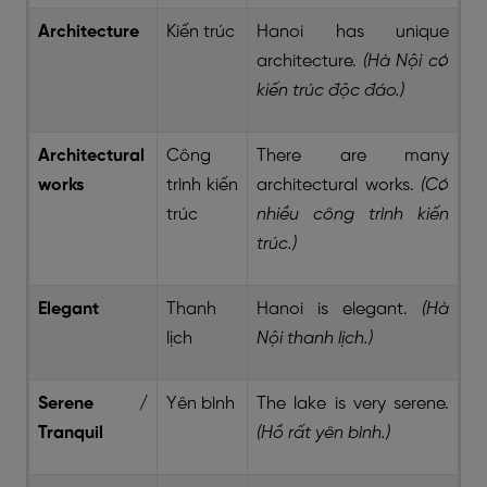
Architecture
Kiến trúc
Hanoi has unique
architecture.
(Hà Nội có
kiến trúc độc đáo.)
Architectural
Công
There are many
works
trình kiến
architectural works.
(Có
trúc
nhiều công trình kiến
trúc.)
Elegant
Thanh
Hanoi is elegant.
(Hà
lịch
Nội thanh lịch.)
Serene /
Yên bình
The lake is very serene.
Tranquil
(Hồ rất yên bình.)