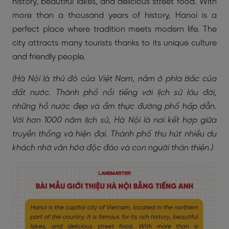
history, beautiful lakes, and delicious street food. With
more than a thousand years of history, Hanoi is a
perfect place where tradition meets modern life. The
city attracts many tourists thanks to its unique culture
and friendly people.
(Hà Nội là thủ đô của Việt Nam, nằm ở phía Bắc của
đất nước. Thành phố nổi tiếng với lịch sử lâu đời,
những hồ nước đẹp và ẩm thực đường phố hấp dẫn.
Với hơn 1000 năm lịch sử, Hà Nội là nơi kết hợp giữa
truyền thống và hiện đại. Thành phố thu hút nhiều du
khách nhờ văn hóa độc đáo và con người thân thiện.)