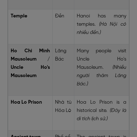
Temple
Đền
Hanoi has many
temples.
(Hà Nội có
nhiều đền.)
Ho Chi Minh
Lăng
Many people visit
Mausoleum /
Bác
Uncle Ho’s
Uncle Ho’s
Mausoleum.
(Nhiều
Mausoleum
người thăm Lăng
Bác.)
Hoa Lo Prison
Nhà tù
Hoa Lo Prison is a
Hỏa Lò
historical site.
(Đây là
di tích lịch sử.)