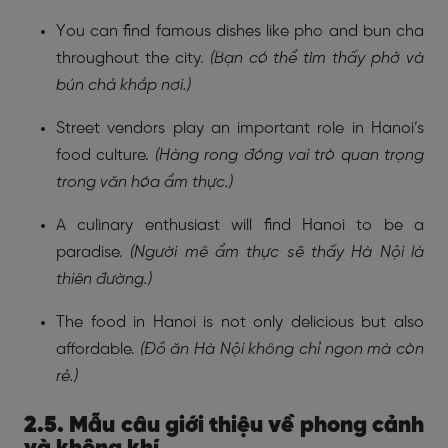
You can find famous dishes like pho and bun cha
throughout the city.
(Bạn có thể tìm thấy phở và
bún chả khắp nơi.)
Street vendors play an important role in Hanoi’s
food culture.
(Hàng rong đóng vai trò quan trọng
trong văn hóa ẩm thực.)
A culinary enthusiast will find Hanoi to be a
paradise.
(Người mê ẩm thực sẽ thấy Hà Nội là
thiên đường.)
The food in Hanoi is not only delicious but also
affordable.
(Đồ ăn Hà Nội không chỉ ngon mà còn
rẻ.)
2.5. Mẫu câu giới thiệu về phong cảnh