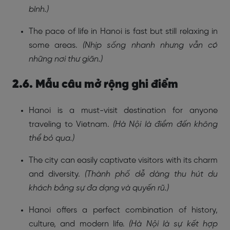
bình.)
The pace of life in Hanoi is fast but still relaxing in
some areas.
(Nhịp sống nhanh nhưng vẫn có
những nơi thư giãn.)
2.6. Mẫu câu mở rộng ghi điểm
Hanoi is a must-visit destination for anyone
traveling to Vietnam.
(Hà Nội là điểm đến không
thể bỏ qua.)
The city can easily captivate visitors with its charm
and diversity.
(Thành phố dễ dàng thu hút du
khách bằng sự đa dạng và quyến rũ.)
Hanoi offers a perfect combination of history,
culture, and modern life.
(Hà Nội là sự kết hợp