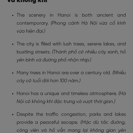
và không khí
The scenery in Hanoi is both ancient and
contemporary.
(Phong cảnh Hà Nội vừa cổ kính
vừa hiện đại.)
The city is filled with lush trees, serene lakes, and
bustling streets.
(Thành phố có nhiều cây xanh, hồ
yên bình và đường phố nhộn nhịp.)
Many trees in Hanoi are over a century old.
(Nhiều
cây có tuổi đời hơn 100 năm.)
Hanoi has a unique and timeless atmosphere.
(Hà
Nội có không khí đặc trưng và vượt thời gian.)
Despite the traffic congestion, parks and lakes
provide a peaceful escape.
(Mặc dù tắc đường,
công viên và hồ vẫn mang lại không gian yên