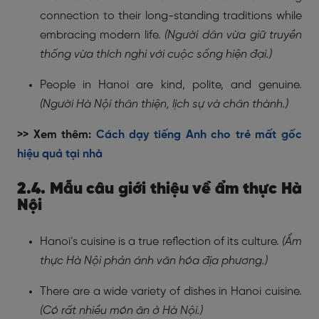
connection to their long-standing traditions while
embracing modern life.
(Người dân vừa giữ truyền
thống vừa thích nghi với cuộc sống hiện đại.)
People in Hanoi are kind, polite, and genuine.
(Người Hà Nội thân thiện, lịch sự và chân thành.)
>> Xem thêm:
Cách dạy tiếng Anh cho trẻ mất gốc
hiệu quả tại nhà
2.4. Mẫu câu giới thiệu về ẩm thực Hà
Nội
Hanoi’s cuisine is a true reflection of its culture.
(Ẩm
thực Hà Nội phản ánh văn hóa địa phương.)
There are a wide variety of dishes in Hanoi cuisine.
(Có rất nhiều món ăn ở Hà Nội.)