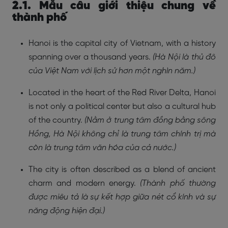
2.1. Mẫu câu giới thiệu chung về
thành phố
Hanoi is the capital city of Vietnam, with a history
spanning over a thousand years.
(Hà Nội là thủ đô
của Việt Nam với lịch sử hơn một nghìn năm.)
Located in the heart of the Red River Delta, Hanoi
is not only a political center but also a cultural hub
of the country.
(Nằm ở trung tâm đồng bằng sông
Hồng, Hà Nội không chỉ là trung tâm chính trị mà
còn là trung tâm văn hóa của cả nước.)
The city is often described as a blend of ancient
charm and modern energy.
(Thành phố thường
được miêu tả là sự kết hợp giữa nét cổ kính và sự
năng động hiện đại.)