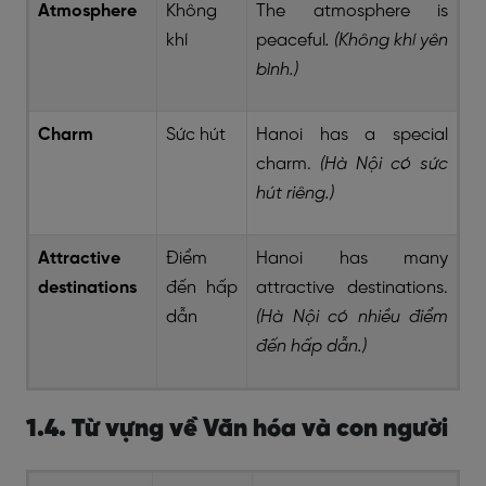
Atmosphere
Không
The atmosphere is
khí
peaceful
. (Không khí yên
bình.)
Charm
Sức hút
Hanoi has a special
charm.
(Hà Nội có sức
hút riêng.)
Attractive
Điểm
Hanoi has many
destinations
đến hấp
attractive destinations.
dẫn
(Hà Nội có nhiều điểm
đến hấp dẫn.)
1.4. Từ vựng về Văn hóa và con người