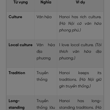
Từ vựng
Nghĩa
Ví dụ
Culture
Văn hóa
Hanoi has rich culture.
(Hà Nội có văn hóa
phong phú.)
Local culture
Văn hóa
I love local culture.
(Tôi
địa
thích văn hóa địa
phương
phương.)
Tradition
Truyền
Hanoi keeps its
thống
traditions.
(Hà Nội giữ
gìn truyền thống.)
Long-
Truyền
Hanoi has long-
standing
thống lâu
standing traditions.
(Hà