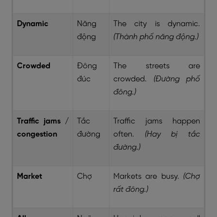
Dynamic
Năng
The city is dynamic.
động
(Thành phố năng động.)
Crowded
Đông
The streets are
đúc
crowded.
(Đường phố
đông.)
Traffic jams /
Tắc
Traffic jams happen
congestion
đường
often.
(Hay bị tắc
đường.)
Market
Chợ
Markets are busy.
(Chợ
rất đông.)