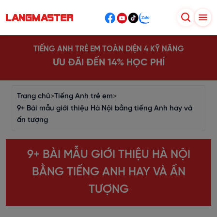
TIẾNG ANH TRẺ EM TOÀN DIỆN 4 KỸ NĂNG
ƯU ĐÃI ĐẾN 14% HỌC PHÍ
Trang chủ
>
Tiếng Anh trẻ em
>
9+ Bài mẫu giới thiệu Hà Nội bằng tiếng Anh hay và
ấn tượng
9+ BÀI MẪU GIỚI THIỆU HÀ NỘI
BẰNG TIẾNG ANH HAY VÀ ẤN
TƯỢNG