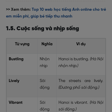
>> Xem thêm:
Top 10 web học tiếng Anh online cho trẻ
em miễn phí, giúp bé tiếp thu nhanh
1.5. Cuộc sống và nhịp sống
Từ vựng
Nghĩa
Ví dụ
Bustling
Nhộn
Hanoi is bustling.
(Hà Nội
nhịp
nhộn nhịp.)
Lively
Sôi
The streets are lively.
động
(Đường phố sôi động.)
Vibrant
Sôi
Hanoi is vibrant.
(Hà Nội
động
sôi động.)