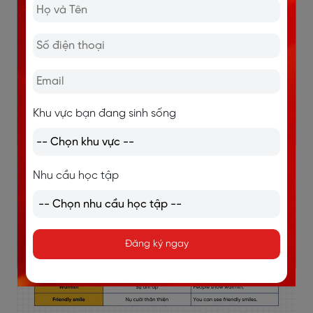
những nụ cười thân
thiện.)
Genuine
Chân
People are genuine.
thành
(Người dân rất chân
Khu vực bạn đang sinh sống
thành.)
Nhu cầu học tập
Đăng ký ngay