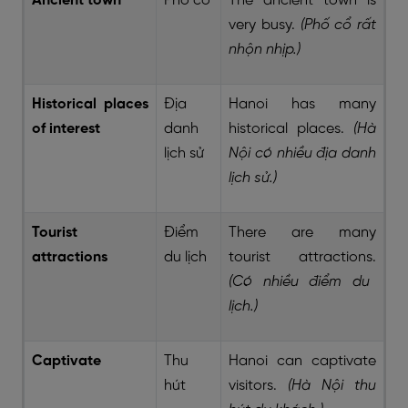
Ancient town
Phố cổ
The ancient town is
very busy.
(Phố cổ rất
nhộn nhịp.)
Historical places
Địa
Hanoi has many
of interest
danh
historical places.
(Hà
lịch sử
Nội có nhiều địa danh
lịch sử.)
Tourist
Điểm
There are many
attractions
du lịch
tourist attractions.
(Có nhiều điểm du
lịch.)
Captivate
Thu
Hanoi can captivate
hút
visitors.
(Hà Nội thu