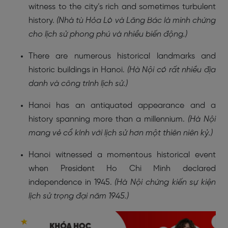
witness to the city’s rich and sometimes turbulent
history.
(Nhà tù Hỏa Lò và Lăng Bác là minh chứng
cho lịch sử phong phú và nhiều biến động.)
There are numerous historical landmarks and
historic buildings in Hanoi.
(Hà Nội có rất nhiều địa
danh và công trình lịch sử.)
Hanoi has an antiquated appearance and a
history spanning more than a millennium.
(Hà Nội
mang vẻ cổ kính với lịch sử hơn một thiên niên kỷ.)
Hanoi witnessed a momentous historical event
when President Ho Chi Minh declared
independence in 1945.
(Hà Nội chứng kiến sự kiện
lịch sử trọng đại năm 1945.)