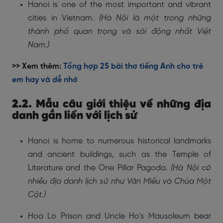
Hanoi is one of the most important and vibrant
cities in Vietnam.
(Hà Nội là một trong những
thành phố quan trọng và sôi động nhất Việt
Nam.)
>> Xem thêm:
Tổng hợp 25 bài thơ tiếng Anh cho trẻ
em hay và dễ nhớ
2.2. Mẫu câu giới thiệu về những địa
danh gắn liền với lịch sử
Hanoi is home to numerous historical landmarks
and ancient buildings, such as the Temple of
Literature and the One Pillar Pagoda.
(Hà Nội có
nhiều địa danh lịch sử như Văn Miếu và Chùa Một
Cột.)
Hoa Lo Prison and Uncle Ho’s Mausoleum bear