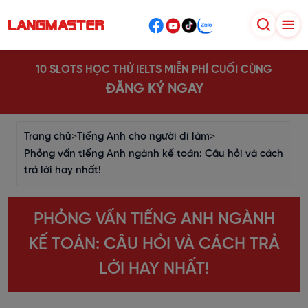
10 SLOTS HỌC THỬ IELTS MIỄN PHÍ CUỐI CÙNG
ĐĂNG KÝ NGAY
Trang chủ
>
Tiếng Anh cho người đi làm
>
Phỏng vấn tiếng Anh ngành kế toán: Câu hỏi và cách
trả lời hay nhất!
PHỎNG VẤN TIẾNG ANH NGÀNH
KẾ TOÁN: CÂU HỎI VÀ CÁCH TRẢ
LỜI HAY NHẤT!