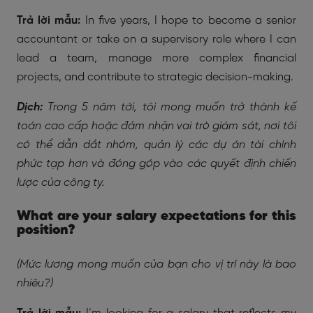
Trả lời mẫu:
In five years, I hope to become a senior
accountant or take on a supervisory role where I can
lead a team, manage more complex financial
projects, and contribute to strategic decision-making.
Dịch:
Trong 5 năm tới, tôi mong muốn trở thành kế
toán cao cấp hoặc đảm nhận vai trò giám sát, nơi tôi
có thể dẫn dắt nhóm, quản lý các dự án tài chính
phức tạp hơn và đóng góp vào các quyết định chiến
lược của công ty.
What are your salary expectations for this
position?
(Mức lương mong muốn của bạn cho vị trí này là bao
nhiêu?)