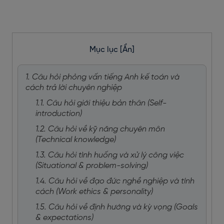
Mục lục
[Ẩn]
1. Câu hỏi phỏng vấn tiếng Anh kế toán và
cách trả lời chuyên nghiệp
1.1. Câu hỏi giới thiệu bản thân (Self-
introduction)
1.2. Câu hỏi về kỹ năng chuyên môn
(Technical knowledge)
1.3. Câu hỏi tình huống và xử lý công việc
(Situational & problem-solving)
1.4. Câu hỏi về đạo đức nghề nghiệp và tính
cách (Work ethics & personality)
1.5. Câu hỏi về định hướng và kỳ vọng (Goals
& expectations)