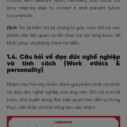
consult with relevant team members, and trace the
error step-by-step to correct it and prevent future
occurrences.
Dịch:
Tôi sẽ kiểm tra lại chứng từ gốc, trao đổi với các
thành viên liên quan và lần theo sai sót từng bước để
khắc phục và phòng tránh tái diễn.
1.4. Câu hỏi về đạo đức nghề nghiệp
và tính cách (Work ethics &
personality)
Nhóm câu hỏi này nhằm đánh giá phẩm chất cá nhân
và đạo đức nghề nghiệp của ứng viên. Đối với vị trí kế
toán, nhà tuyển dụng đặc biệt quan tâm đến sự trung
thực, cẩn thận và khả năng làm việc nhóm.