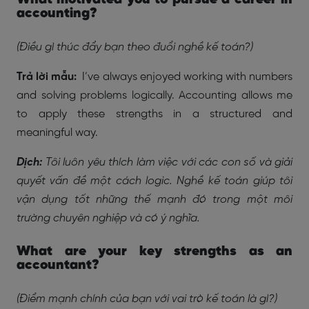
accounting?
(Điều gì thúc đẩy bạn theo đuổi nghề kế toán?)
Trả lời mẫu:
I’ve always enjoyed working with numbers
and solving problems logically. Accounting allows me
to apply these strengths in a structured and
meaningful way.
Dịch:
Tôi luôn yêu thích làm việc với các con số và giải
quyết vấn đề một cách logic. Nghề kế toán giúp tôi
vận dụng tốt những thế mạnh đó trong một môi
trường chuyên nghiệp và có ý nghĩa.
What are your key strengths as an
accountant?
(Điểm mạnh chính của bạn với vai trò kế toán là gì?)