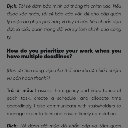
Dịch:
Tôi sẽ đảm bảo mình có thông tin chính xác. Nếu
được xác nhận, tôi sẽ báo cáo vấn đề cho cấp quản
lý hoặc bộ phận phù hợp, vì duy trì các tiêu chuẩn đạo
đức là điều quan trọng đối với sự liêm chính của công
ty.
How do you prioritize your work when you
have multiple deadlines?
(Bạn ưu tiên công việc như thế nào khi có nhiều nhiệm
vụ cần hoàn thành?)
Trả lời mẫu:
I assess the urgency and importance of
each task, create a schedule, and allocate time
accordingly. I also communicate with stakeholders to
manage expectations and ensure timely completion.
Dịch:
Tôi đánh giá mức độ khẩn cấp và tầm quan