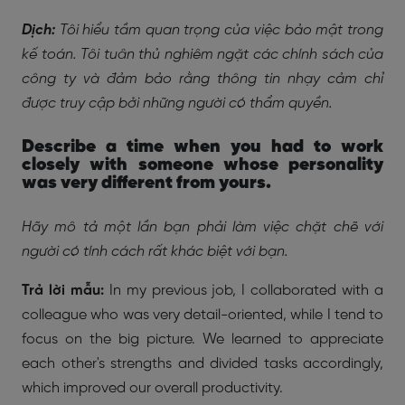
Dịch:
Tôi hiểu tầm quan trọng của việc bảo mật trong
kế toán. Tôi tuân thủ nghiêm ngặt các chính sách của
công ty và đảm bảo rằng thông tin nhạy cảm chỉ
được truy cập bởi những người có thẩm quyền.
Describe a time when you had to work
closely with someone whose personality
was very different from yours.
Hãy mô tả một lần bạn phải làm việc chặt chẽ với
người có tính cách rất khác biệt với bạn.
Trả lời mẫu:
In my previous job, I collaborated with a
colleague who was very detail-oriented, while I tend to
focus on the big picture. We learned to appreciate
each other's strengths and divided tasks accordingly,
which improved our overall productivity.