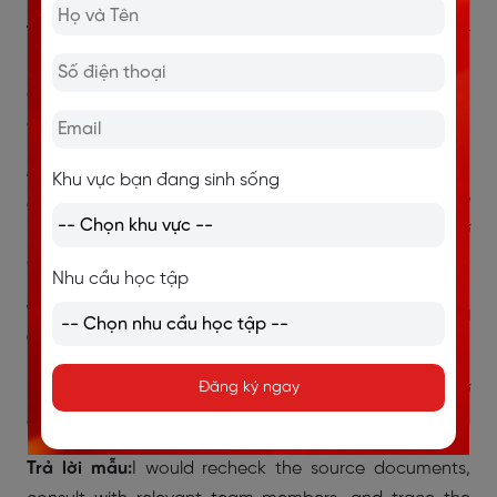
Trả lời mẫu:
I use task management tools like Trello or
Excel checklists to plan ahead and track progress. I
also communicate with stakeholders regularly to
adjust priorities if needed.
Dịch:
Tôi sử dụng công cụ quản lý công việc như Trello
Khu vực bạn đang sinh sống
hoặc bảng checklist trong Excel để lên kế hoạch và
theo dõi tiến độ. Tôi cũng thường xuyên trao đổi với
các bên liên quan để điều chỉnh thứ tự ưu tiên nếu cần.
Nhu cầu học tập
What would you do if you found a
discrepancy in financial data?
Đăng ký ngay
(Bạn sẽ làm gì nếu phát hiện sai lệch trong dữ liệu tài
chính?)
Trả lời mẫu:
I would recheck the source documents,