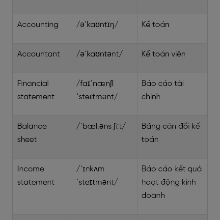
Accounting
/əˈkaʊntɪŋ/
Kế toán
Accountant
/əˈkaʊntənt/
Kế toán viên
Financial
/faɪˈnænʃl
Báo cáo tài
statement
ˈsteɪtmənt/
chính
Balance
/ˈbæl.əns ʃiːt/
Bảng cân đối kế
sheet
toán
Income
/ˈɪnkʌm
Báo cáo kết quả
statement
ˈsteɪtmənt/
hoạt động kinh
doanh