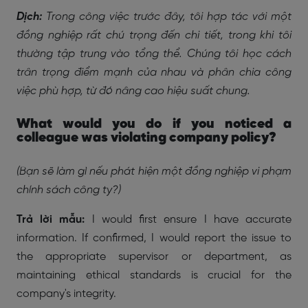
Dịch:
Trong công việc trước đây, tôi hợp tác với một
đồng nghiệp rất chú trọng đến chi tiết, trong khi tôi
thường tập trung vào tổng thể. Chúng tôi học cách
trân trọng điểm mạnh của nhau và phân chia công
việc phù hợp, từ đó nâng cao hiệu suất chung.
What would you do if you noticed a
colleague was violating company policy?
(Bạn sẽ làm gì nếu phát hiện một đồng nghiệp vi phạm
chính sách công ty?)
Trả lời mẫu:
I would first ensure I have accurate
information. If confirmed, I would report the issue to
the appropriate supervisor or department, as
maintaining ethical standards is crucial for the
company's integrity.