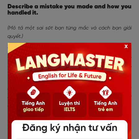
Describe a mistake you made and how you
handled it.
(Mô tả một sai sót bạn từng mắc và cách bạn giải
quyết.)
x
Trả lời mẫu:
I once entered a wrong invoice number
which affected the reconciliation. I immediately
reported it, corrected the entry, and reviewed the
process to avoid repeating the mistake.
Dịch:
Tôi từng nhập sai số hóa đơn khiến việc đối chiếu
bị sai lệch. Tôi đã báo cáo ngay, chỉnh sửa bút toán và
rà soát lại quy trình để tránh sai sót lặp lại.
How do you manage multiple deadlines?
Đăng ký nhận tư vấn
(Bạn quản lý nhiều hạn chót như thế nào?)