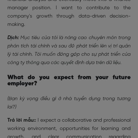
manager position. I want to contribute to the
company’s growth through data-driven decision-
making.
Dịch:
Mục tiêu của tôi là nâng cao chuyên môn trong
phân tích tài chính và sau đó phát triển lên vị trí quản
lý tài chính. Tôi muốn đóng góp cho sự phát triển của
công ty thông qua các quyết định dựa trên dữ liệu.
What do you expect from your future
employer?
(Bạn kỳ vọng điều gì ở nhà tuyển dụng trong tương
lai?)
Trả lời mẫu::
I expect a collaborative and professional
working environment, opportunities for learning and
growth, and clear communication regarding