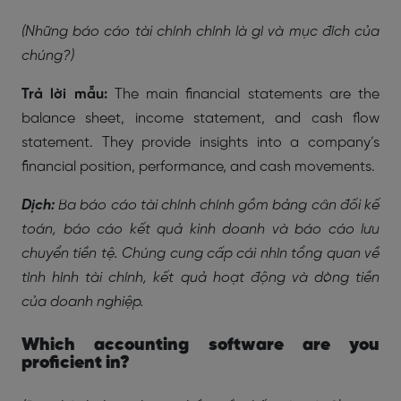
(Những báo cáo tài chính chính là gì và mục đích của
chúng?)
Trả lời mẫu:
The main financial statements are the
balance sheet, income statement, and cash flow
statement. They provide insights into a company’s
financial position, performance, and cash movements.
Dịch:
Ba báo cáo tài chính chính gồm bảng cân đối kế
toán, báo cáo kết quả kinh doanh và báo cáo lưu
chuyển tiền tệ. Chúng cung cấp cái nhìn tổng quan về
tình hình tài chính, kết quả hoạt động và dòng tiền
của doanh nghiệp.
Which accounting software are you
proficient in?