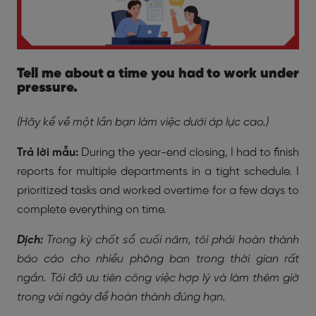
Tell me about a time you had to work under
pressure.
(Hãy kể về một lần bạn làm việc dưới áp lực cao.)
Trả lời mẫu:
During the year-end closing, I had to finish
reports for multiple departments in a tight schedule. I
prioritized tasks and worked overtime for a few days to
complete everything on time.
Dịch:
Trong kỳ chốt sổ cuối năm, tôi phải hoàn thành
báo cáo cho nhiều phòng ban trong thời gian rất
ngắn. Tôi đã ưu tiên công việc hợp lý và làm thêm giờ
trong vài ngày để hoàn thành đúng hạn.