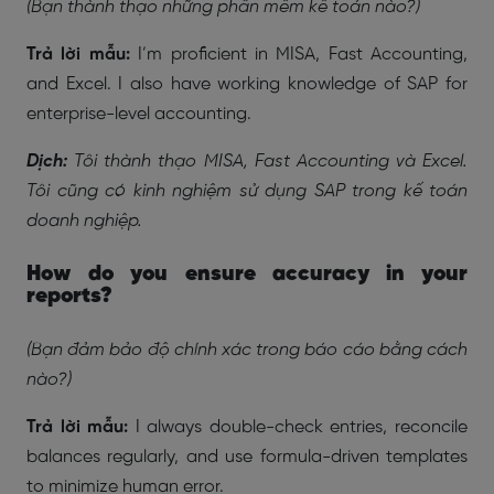
(Bạn thành thạo những phần mềm kế toán nào?)
Trả lời mẫu:
I’m proficient in MISA, Fast Accounting,
and Excel. I also have working knowledge of SAP for
enterprise-level accounting.
Dịch:
Tôi thành thạo MISA, Fast Accounting và Excel.
Tôi cũng có kinh nghiệm sử dụng SAP trong kế toán
doanh nghiệp.
How do you ensure accuracy in your
reports?
(Bạn đảm bảo độ chính xác trong báo cáo bằng cách
nào?)
Trả lời mẫu:
I always double-check entries, reconcile
balances regularly, and use formula-driven templates
to minimize human error.