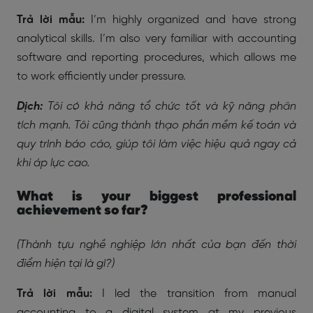
Trả lời mẫu:
I’m highly organized and have strong
analytical skills. I’m also very familiar with accounting
software and reporting procedures, which allows me
to work efficiently under pressure.
Dịch:
Tôi có khả năng tổ chức tốt và kỹ năng phân
tích mạnh. Tôi cũng thành thạo phần mềm kế toán và
quy trình báo cáo, giúp tôi làm việc hiệu quả ngay cả
khi áp lực cao.
What is your biggest professional
achievement so far?
(Thành tựu nghề nghiệp lớn nhất của bạn đến thời
điểm hiện tại là gì?)
Trả lời mẫu:
I led the transition from manual
accounting to a digital system at my previous