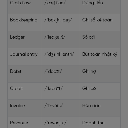
Cash flow
/kæʃ fləʊ/
Dòng tiền
Bookkeeping
/ˈbʊkˌkiː.pɪŋ/
Ghi sổ kế toán
Ledger
/ˈledʒə(r)/
Sổ cái
Journal entry
/ˈdʒɜːnl ˈentri/
Bút toán nhật ký
Debit
/ˈdebɪt/
Ghi nợ
Credit
/ˈkredɪt/
Ghi có
Invoice
/ˈɪnvɔɪs/
Hóa đơn
Revenue
/ˈrevənjuː/
Doanh thu