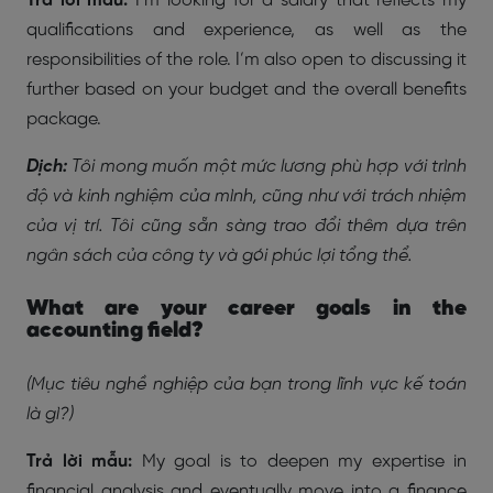
Trả lời mẫu:
I’m looking for a salary that reflects my
qualifications and experience, as well as the
responsibilities of the role. I’m also open to discussing it
further based on your budget and the overall benefits
package.
Dịch:
Tôi mong muốn một mức lương phù hợp với trình
độ và kinh nghiệm của mình, cũng như với trách nhiệm
của vị trí. Tôi cũng sẵn sàng trao đổi thêm dựa trên
ngân sách của công ty và gói phúc lợi tổng thể.
What are your career goals in the
accounting field?
(Mục tiêu nghề nghiệp của bạn trong lĩnh vực kế toán
là gì?)
Trả lời mẫu:
My goal is to deepen my expertise in
financial analysis and eventually move into a finance