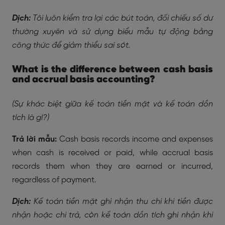
Dịch:
Tôi luôn kiểm tra lại các bút toán, đối chiếu số dư
thường xuyên và sử dụng biểu mẫu tự động bằng
công thức để giảm thiểu sai sót.
What is the difference between cash basis
and accrual basis accounting?
(Sự khác biệt giữa kế toán tiền mặt và kế toán dồn
tích là gì?)
Trả lời mẫu:
Cash basis records income and expenses
when cash is received or paid, while accrual basis
records them when they are earned or incurred,
regardless of payment.
Dịch:
Kế toán tiền mặt ghi nhận thu chi khi tiền được
nhận hoặc chi trả, còn kế toán dồn tích ghi nhận khi