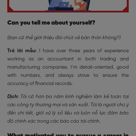
Can you tell me about yourself?
(Bạn có thể giới thiệu đôi chút về bản thân không?)
Trả lời mẫu:
I have over three years of experience
working as an accountant in both trading and
manufacturing companies. I’m detail-oriented, good
with numbers, and always strive to ensure the
accuracy of financial records.
Dịch:
Tôi có hơn ba năm kinh nghiệm làm kế toán tại
các công ty thương mại và sản xuất. Tôi là người chú ý
đến chi tiết, giỏi xử lý số liệu và luôn nỗ lực đảm bảo
độ chính xác trong các báo cáo tài chính.
What motivated you to pursue a career in