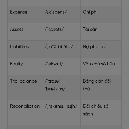
Expense
/ɪkˈspens/
Chi phí
Assets
/ˈæsets/
Tài sản
Liabilities
/ˌlaɪəˈbɪlətiz/
Nợ phải trả
Equity
/ˈekwɪti/
Vốn chủ sở hữu
Trial balance
/ˈtraɪəl
Bảng cân đối
ˈbæl.əns/
thử
Reconciliation
/ˌrekənsɪliˈeɪʃn/
Đối chiếu sổ
sách