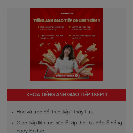
KHÓA TIẾNG ANH GIAO TIẾP 1 KÈM 1
Học và trao đổi trực tiếp 1 thầy 1 trò.
Giao tiếp liên tục, sửa lỗi kịp thời, bù đắp lỗ hổng
ngay lập tức.