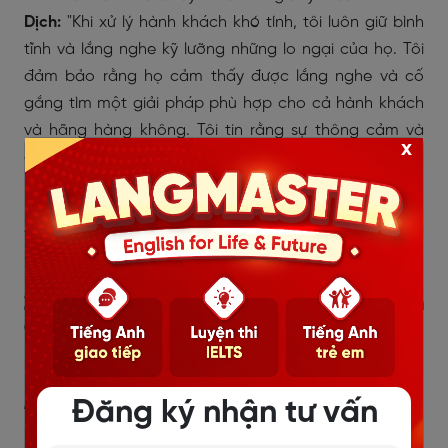
Dịch:
"Khi xử lý hành khách khó tính, tôi luôn giữ bình
tĩnh và lắng nghe kỹ lưỡng những lo ngại của họ. Tôi
đảm bảo rằng họ cảm thấy được lắng nghe và cố
gắng tìm một giải pháp phù hợp cho cả hành khách
và hãng hàng không. Tôi tin rằng sự thông cảm và
x
giao tiếp rõ ràng là chìa khóa để giải quyết bất kỳ tình
huống nào."
Xem ngay:
100+ Tình huống giao tiếp tiếng Anh công
sở thông dụng nhất cho người đi làm
2.4. How would you handle an
emergency situation during a flight?
(Bạn sẽ xử lý tình huống khẩn cấp trong chuyến bay
như thế nào?)
Đăng ký nhận tư vấn
Hướng dẫn trả lời:
"In an emergency situation, I would