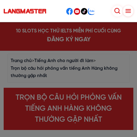
10 SLOTS HỌC THỬ IELTS MIỄN PHÍ CUỐI CÙNG
ĐĂNG KÝ NGAY
Trang chủ
>
Tiếng Anh cho người đi làm
>
Trọn bộ câu hỏi phỏng vấn tiếng Anh Hàng không
thường gặp nhất
TRỌN BỘ CÂU HỎI PHỎNG VẤN
TIẾNG ANH HÀNG KHÔNG
THƯỜNG GẶP NHẤT