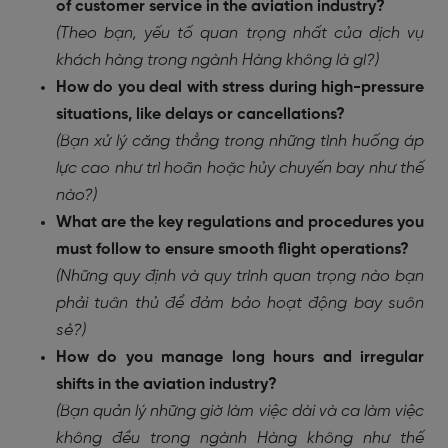
of customer service in the aviation industry?
(Theo bạn, yếu tố quan trọng nhất của dịch vụ
khách hàng trong ngành Hàng không là gì?)
How do you deal with stress during high-pressure
situations, like delays or cancellations?
(Bạn xử lý căng thẳng trong những tình huống áp
lực cao như trì hoãn hoặc hủy chuyến bay như thế
nào?)
What are the key regulations and procedures you
must follow to ensure smooth flight operations?
(Những quy định và quy trình quan trọng nào bạn
phải tuân thủ để đảm bảo hoạt động bay suôn
sẻ?)
How do you manage long hours and irregular
shifts in the aviation industry?
(Bạn quản lý những giờ làm việc dài và ca làm việc
không đều trong ngành Hàng không như thế