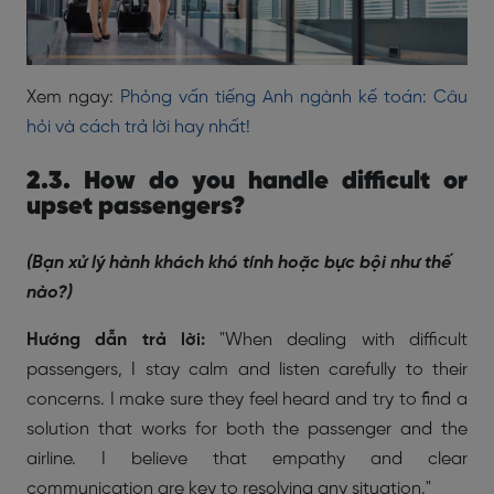
Xem ngay:
Phỏng vấn tiếng Anh ngành kế toán: Câu
hỏi và cách trả lời hay nhất!
2.3. How do you handle difficult or
upset passengers?
(Bạn xử lý hành khách khó tính hoặc bực bội như thế
nào?)
Hướng dẫn trả lời:
"When dealing with difficult
passengers, I stay calm and listen carefully to their
concerns. I make sure they feel heard and try to find a
solution that works for both the passenger and the
airline. I believe that empathy and clear
communication are key to resolving any situation."