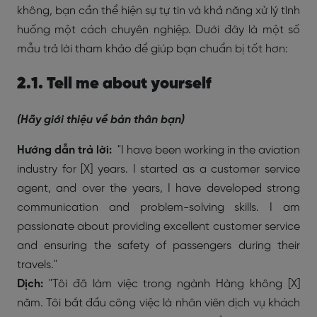
không, bạn cần thể hiện sự tự tin và khả năng xử lý tình
huống một cách chuyên nghiệp. Dưới đây là một số
mẫu trả lời tham khảo để giúp bạn chuẩn bị tốt hơn:
2.1. Tell me about yourself
(Hãy giới thiệu về bản thân bạn)
Hướng dẫn trả lời:
"I have been working in the aviation
industry for [X] years. I started as a customer service
agent, and over the years, I have developed strong
communication and problem-solving skills. I am
passionate about providing excellent customer service
and ensuring the safety of passengers during their
travels."
Dịch:
"Tôi đã làm việc trong ngành Hàng không [X]
năm. Tôi bắt đầu công việc là nhân viên dịch vụ khách