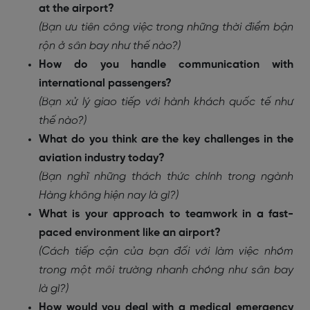
at the airport?
(Bạn ưu tiên công việc trong những thời điểm bận
rộn ở sân bay như thế nào?)
How do you handle communication with
international passengers?
(Bạn xử lý giao tiếp với hành khách quốc tế như
thế nào?)
What do you think are the key challenges in the
aviation industry today?
(Bạn nghĩ những thách thức chính trong ngành
Hàng không hiện nay là gì?)
What is your approach to teamwork in a fast-
paced environment like an airport?
(Cách tiếp cận của bạn đối với làm việc nhóm
trong một môi trường nhanh chóng như sân bay
là gì?)
How would you deal with a medical emergency