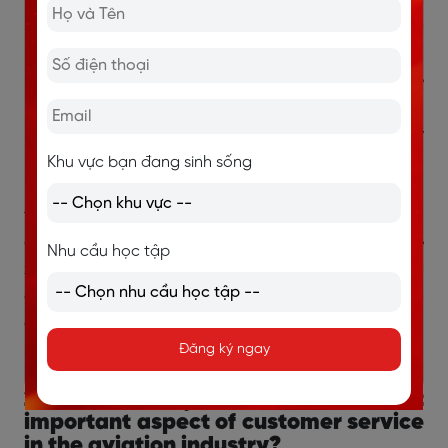
stay calm and follow all the standard operating
procedures. I would work closely with the crew to
manage the situation, ensure the safety of the
passengers, and provide clear instructions to
passengers. I have been trained in emergency
protocols and am ready to act swiftly if needed."
Khu vực bạn đang sinh sống
Dịch:
"Trong một tình huống khẩn cấp, tôi sẽ giữ bình
tĩnh và tuân thủ tất cả các quy trình vận hành tiêu
chuẩn. Tôi sẽ làm việc chặt chẽ với phi hành đoàn để
Nhu cầu học tập
xử lý tình huống, đảm bảo an toàn cho hành khách và
cung cấp các chỉ dẫn rõ ràng cho hành khách. Tôi đã
được huấn luyện về các quy trình khẩn cấp và sẵn
sàng hành động nhanh chóng nếu cần thiết."
Đăng ký ngay
2.5. What do you think is the most
important aspect of customer service
in the aviation industry?