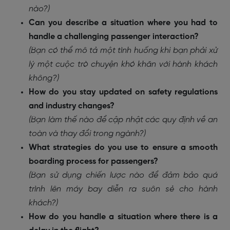
nào?)
Can you describe a situation where you had to
handle a challenging passenger interaction?
(Bạn có thể mô tả một tình huống khi bạn phải xử
lý một cuộc trò chuyện khó khăn với hành khách
không?)
How do you stay updated on safety regulations
and industry changes?
(Bạn làm thế nào để cập nhật các quy định về an
toàn và thay đổi trong ngành?)
What strategies do you use to ensure a smooth
boarding process for passengers?
(Bạn sử dụng chiến lược nào để đảm bảo quá
trình lên máy bay diễn ra suôn sẻ cho hành
khách?)
How do you handle a situation where there is a