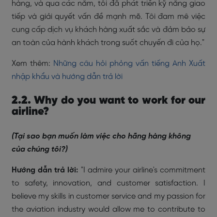
hàng, và qua các năm, tôi đã phát triển kỹ năng giao
tiếp và giải quyết vấn đề mạnh mẽ. Tôi đam mê việc
cung cấp dịch vụ khách hàng xuất sắc và đảm bảo sự
an toàn của hành khách trong suốt chuyến đi của họ."
Xem thêm:
Những câu hỏi phỏng vấn tiếng Anh Xuất
nhập khẩu và hướng dẫn trả lời
2.2. Why do you want to work for our
airline?
(Tại sao bạn muốn làm việc cho hãng hàng không
của chúng tôi?)
Hướng dẫn trả lời:
"I admire your airline's commitment
to safety, innovation, and customer satisfaction. I
believe my skills in customer service and my passion for
the aviation industry would allow me to contribute to