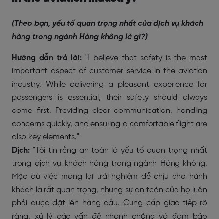
(Theo bạn, yếu tố quan trọng nhất của dịch vụ khách
hàng trong ngành Hàng không là gì?)
Hướng dẫn trả lời:
"I believe that safety is the most
important aspect of customer service in the aviation
industry. While delivering a pleasant experience for
passengers is essential, their safety should always
come first. Providing clear communication, handling
concerns quickly, and ensuring a comfortable flight are
also key elements."
Dịch:
"Tôi tin rằng an toàn là yếu tố quan trọng nhất
trong dịch vụ khách hàng trong ngành Hàng không.
Mặc dù việc mang lại trải nghiệm dễ chịu cho hành
khách là rất quan trọng, nhưng sự an toàn của họ luôn
phải được đặt lên hàng đầu. Cung cấp giao tiếp rõ
ràng, xử lý các vấn đề nhanh chóng và đảm bảo