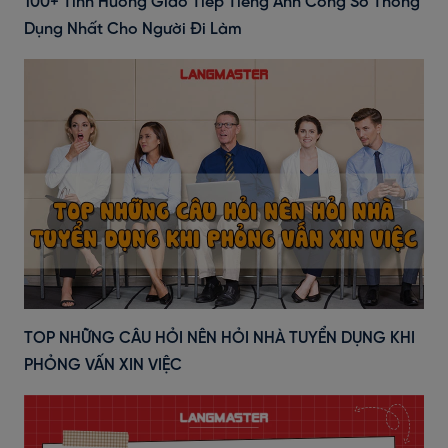
100+ Tình Huống Giao Tiếp Tiếng Anh Công Sở Thông
Dụng Nhất Cho Người Đi Làm
TOP NHỮNG CÂU HỎI NÊN HỎI NHÀ TUYỂN DỤNG KHI
PHỎNG VẤN XIN VIỆC