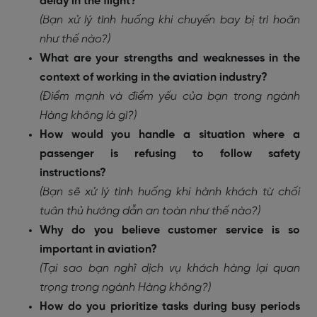
delay in the flight?
(Bạn xử lý tình huống khi chuyến bay bị trì hoãn
như thế nào?)
What are your strengths and weaknesses in the
context of working in the aviation industry?
(Điểm mạnh và điểm yếu của bạn trong ngành
Hàng không là gì?)
How would you handle a situation where a
passenger is refusing to follow safety
instructions?
(Bạn sẽ xử lý tình huống khi hành khách từ chối
tuân thủ hướng dẫn an toàn như thế nào?)
Why do you believe customer service is so
important in aviation?
(Tại sao bạn nghĩ dịch vụ khách hàng lại quan
trọng trong ngành Hàng không?)
How do you prioritize tasks during busy periods