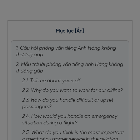
Mục lục
[Ẩn]
1. Câu hỏi phỏng vấn tiếng Anh Hàng không
thường gặp
2. Mẫu trả lời phỏng vấn tiếng Anh Hàng không
thường gặp
2.1. Tell me about yourself
2.2. Why do you want to work for our airline?
2.3. How do you handle difficult or upset
passengers?
2.4. How would you handle an emergency
situation during a flight?
2.5. What do you think is the most important
aspect of customer service in the aviation