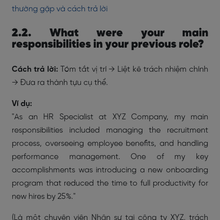
thường gặp và cách trả lời
2.2. What were your main
responsibilities in your previous role?
Cách trả lời:
Tóm tắt vị trí → Liệt kê trách nhiệm chính
→ Đưa ra thành tựu cụ thể.
Ví dụ:
"As an HR Specialist at XYZ Company, my main
responsibilities included managing the recruitment
process, overseeing employee benefits, and handling
performance management. One of my key
accomplishments was introducing a new onboarding
program that reduced the time to full productivity for
new hires by 25%."
(Là một chuyên viên Nhân sự tại công ty XYZ, trách