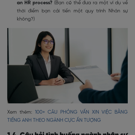
an HR process?
(Bạn có thể đưa ra một ví dụ về
thời điểm bạn cải tiến một quy trình Nhân sự
không?)
Xem thêm:
100+ CÂU PHỎNG VẤN XIN VIỆC BẰNG
TIẾNG ANH THEO NGÀNH CỰC ẤN TƯỢNG