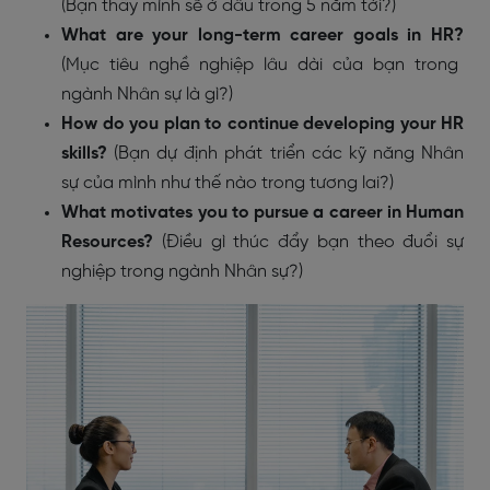
(Bạn thấy mình sẽ ở đâu trong 5 năm tới?)
What are your long-term career goals in HR?
(Mục tiêu nghề nghiệp lâu dài của bạn trong
ngành Nhân sự là gì?)
How do you plan to continue developing your HR
skills?
(Bạn dự định phát triển các kỹ năng Nhân
sự của mình như thế nào trong tương lai?)
What motivates you to pursue a career in Human
Resources?
(Điều gì thúc đẩy bạn theo đuổi sự
nghiệp trong ngành Nhân sự?)