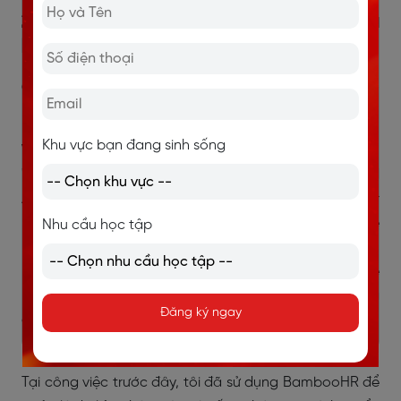
2.3. What HR tools or systems are you
proficient in?
Cách trả lời:
Liệt kê công cụ → Mô tả cách sử dụng →
Minh chứng hiệu quả.
Khu vực bạn đang sinh sống
Ví dụ:
"I am proficient in using BambooHR, Workday, and
ADP. At my previous job, I used BambooHR for
managing employee data and streamlining the
Nhu cầu học tập
recruitment process, resulting in a 30% reduction in
hiring time. I also utilized Workday for performance
reviews and ADP for payroll management, ensuring
Đăng ký ngay
accurate and timely payroll processing."
(Tôi thành thạo sử dụng BambooHR, Workday và ADP.
Tại công việc trước đây, tôi đã sử dụng BambooHR để