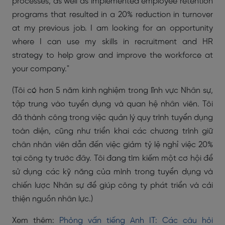
processes, as well as implemented employee retention
programs that resulted in a 20% reduction in turnover
at my previous job. I am looking for an opportunity
where I can use my skills in recruitment and HR
strategy to help grow and improve the workforce at
your company."
(Tôi có hơn 5 năm kinh nghiệm trong lĩnh vực Nhân sự,
tập trung vào tuyển dụng và quan hệ nhân viên. Tôi
đã thành công trong việc quản lý quy trình tuyển dụng
toàn diện, cũng như triển khai các chương trình giữ
chân nhân viên dẫn đến việc giảm tỷ lệ nghỉ việc 20%
tại công ty trước đây. Tôi đang tìm kiếm một cơ hội để
sử dụng các kỹ năng của mình trong tuyển dụng và
chiến lược Nhân sự để giúp công ty phát triển và cải
thiện nguồn nhân lực.)
Xem thêm:
Phỏng vấn tiếng Anh IT: Các câu hỏi