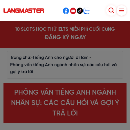
10 SLOTS HỌC THỬ IELTS MIỄN PHÍ CUỐI CÙNG
ĐĂNG KÝ NGAY
Trang chủ
>
Tiếng Anh cho người đi làm
>
Phỏng vấn tiếng Anh ngành nhân sự: các câu hỏi và
gợi ý trả lời
PHỎNG VẤN TIẾNG ANH NGÀNH
NHÂN SỰ: CÁC CÂU HỎI VÀ GỢI Ý
TRẢ LỜI