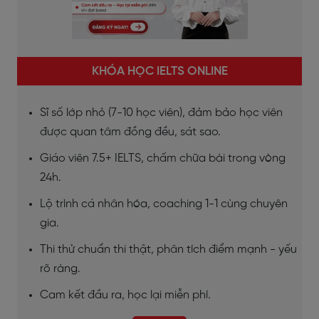
KHÓA HỌC IELTS ONLINE
Sĩ số lớp nhỏ (7-10 học viên), đảm bảo học viên
được quan tâm đồng đều, sát sao.
Giáo viên 7.5+ IELTS, chấm chữa bài trong vòng
24h.
Lộ trình cá nhân hóa, coaching 1-1 cùng chuyên
gia.
Thi thử chuẩn thi thật, phân tích điểm mạnh - yếu
rõ ràng.
Cam kết đầu ra, học lại miễn phí.