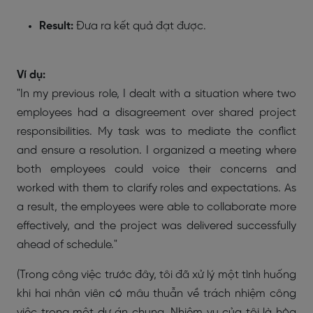
Result:
Đưa ra kết quả đạt được.
Ví dụ:
"In my previous role, I dealt with a situation where two
employees had a disagreement over shared project
responsibilities. My task was to mediate the conflict
and ensure a resolution. I organized a meeting where
both employees could voice their concerns and
worked with them to clarify roles and expectations. As
a result, the employees were able to collaborate more
effectively, and the project was delivered successfully
ahead of schedule."
(Trong công việc trước đây, tôi đã xử lý một tình huống
khi hai nhân viên có mâu thuẫn về trách nhiệm công
việc trong một dự án chung. Nhiệm vụ của tôi là hòa