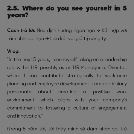
2.5. Where do you see yourself in 5
years?
Cách trả lời:
Nêu định hướng ngắn hạn → Kết hợp với
tầm nhìn dài hạn → Liên kết với giá trị công ty.
Ví dụ:
"In the next 5 years, I see myself taking on a leadership
role within HR, possibly as an HR Manager or Director,
where I can contribute strategically to workforce
planning and employee development. I am particularly
passionate about creating a positive work
environment, which aligns with your company’s
commitment to fostering a culture of engagement
and innovation."
(Trong 5 năm tới, tôi thấy mình sẽ đảm nhận vai trò