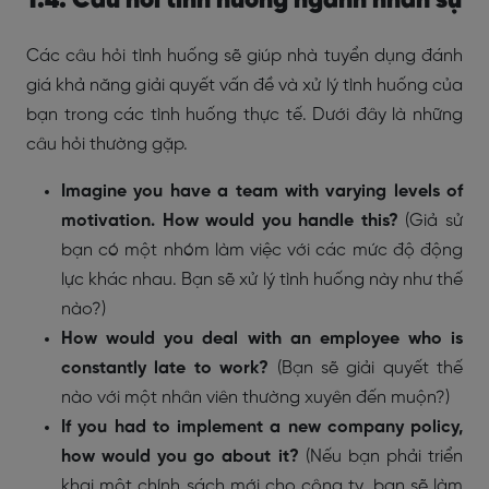
1.4. Câu hỏi tình huống ngành nhân sự
Các câu hỏi tình huống sẽ giúp nhà tuyển dụng đánh
giá khả năng giải quyết vấn đề và xử lý tình huống của
bạn trong các tình huống thực tế. Dưới đây là những
câu hỏi thường gặp.
Imagine you have a team with varying levels of
motivation. How would you handle this?
(Giả sử
bạn có một nhóm làm việc với các mức độ động
lực khác nhau. Bạn sẽ xử lý tình huống này như thế
nào?)
How would you deal with an employee who is
constantly late to work?
(Bạn sẽ giải quyết thế
nào với một nhân viên thường xuyên đến muộn?)
If you had to implement a new company policy,
how would you go about it?
(Nếu bạn phải triển
khai một chính sách mới cho công ty, bạn sẽ làm