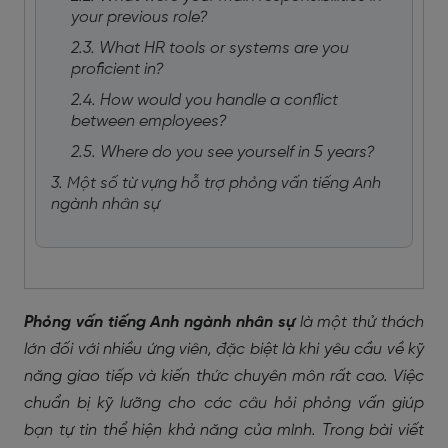
your previous role?
2.3. What HR tools or systems are you
proficient in?
2.4. How would you handle a conflict
between employees?
2.5. Where do you see yourself in 5 years?
3. Một số từ vựng hỗ trợ phỏng vấn tiếng Anh
ngành nhân sự
Phỏng vấn tiếng Anh ngành nhân sự
là một thử thách
lớn đối với nhiều ứng viên, đặc biệt là khi yêu cầu về kỹ
năng giao tiếp và kiến thức chuyên môn rất cao. Việc
chuẩn bị kỹ lưỡng cho các câu hỏi phỏng vấn giúp
bạn tự tin thể hiện khả năng của mình. Trong bài viết