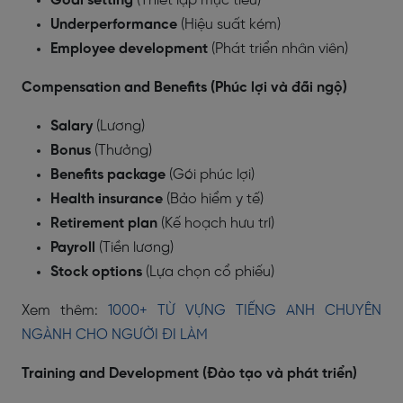
Goal setting
(Thiết lập mục tiêu)
Underperformance
(Hiệu suất kém)
Employee development
(Phát triển nhân viên)
Compensation and Benefits (Phúc lợi và đãi ngộ)
Salary
(Lương)
Bonus
(Thưởng)
Benefits package
(Gói phúc lợi)
Health insurance
(Bảo hiểm y tế)
Retirement plan
(Kế hoạch hưu trí)
Payroll
(Tiền lương)
Stock options
(Lựa chọn cổ phiếu)
Xem thêm:
1000+ TỪ VỰNG TIẾNG ANH CHUYÊN
NGÀNH CHO NGƯỜI ĐI LÀM
Training and Development (Đào tạo và phát triển)