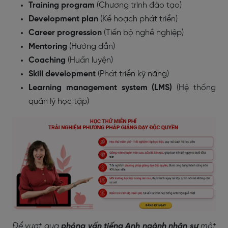
Training program
(Chương trình đào tạo)
Development plan
(Kế hoạch phát triển)
Career progression
(Tiến bộ nghề nghiệp)
Mentoring
(Hướng dẫn)
Coaching
(Huấn luyện)
Skill development
(Phát triển kỹ năng)
Learning management system (LMS)
(Hệ thống
quản lý học tập)
Để vượt qua
phỏng vấn tiếng Anh ngành nhân sự
một