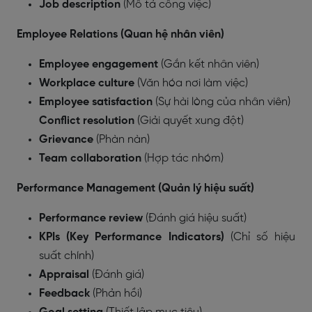
Job description
(Mô tả công việc)
Employee Relations (Quan hệ nhân viên)
Employee engagement
(Gắn kết nhân viên)
Workplace culture
(Văn hóa nơi làm việc)
Employee satisfaction
(Sự hài lòng của nhân viên)
Conflict resolution
(Giải quyết xung đột)
Grievance
(Phàn nàn)
Team collaboration
(Hợp tác nhóm)
Performance Management (Quản lý hiệu suất)
Performance review
(Đánh giá hiệu suất)
KPIs (Key Performance Indicators)
(Chỉ số hiệu
suất chính)
Appraisal
(Đánh giá)
Feedback
(Phản hồi)