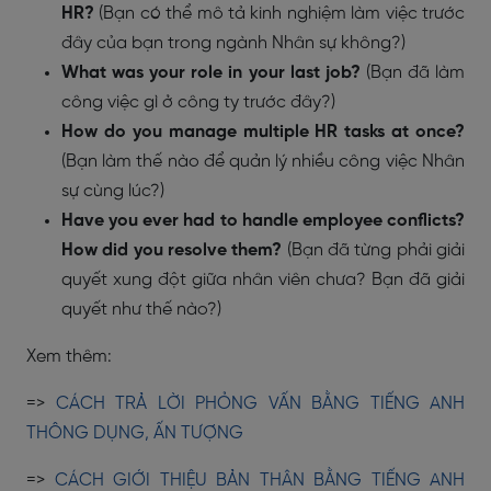
HR?
(Bạn có thể mô tả kinh nghiệm làm việc trước
đây của bạn trong ngành Nhân sự không?)
What was your role in your last job?
(Bạn đã làm
công việc gì ở công ty trước đây?)
How do you manage multiple HR tasks at once?
(Bạn làm thế nào để quản lý nhiều công việc Nhân
sự cùng lúc?)
Have you ever had to handle employee conflicts?
How did you resolve them?
(Bạn đã từng phải giải
quyết xung đột giữa nhân viên chưa? Bạn đã giải
quyết như thế nào?)
Xem thêm:
=>
CÁCH TRẢ LỜI PHỎNG VẤN BẰNG TIẾNG ANH
THÔNG DỤNG, ẤN TƯỢNG
=>
CÁCH GIỚI THIỆU BẢN THÂN BẰNG TIẾNG ANH