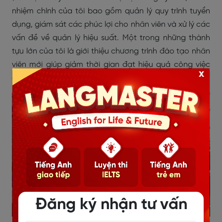
nhiệm chính của tôi bao gồm quản lý quy trình tuyển
dụng, giám sát các phúc lợi cho nhân viên và xử lý các
vấn đề về quản lý hiệu suất. Một trong những thành
tựu lớn của tôi là giới thiệu chương trình đào tạo nhân
viên mới giúp giảm thời gian đạt hiệu quả công việc
x
đầy đủ của nhân viên mới xuống 25%.)
Đăng ký nhận tư vấn