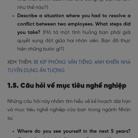
như thế nào?)
Describe a situation where you had to resolve a
conflict between two employees. What steps did
you take?
(Mô tả một tình huống bạn phải giải
quyết xung đột giữa hai nhân viên. Bạn đã thực
hiện những bước gì?)
XEM THÊM:
BÍ KÍP PHỎNG VẤN TIẾNG ANH KHIẾN NHÀ
TUYỂN DỤNG ẤN TƯỢNG
1.5. Câu hỏi về mục tiêu nghề nghiệp
Những câu hỏi này nhằm tìm hiểu về kế hoạch dài hạn
và mục tiêu nghề nghiệp của bạn trong ngành Nhân
sự.
Where do you see yourself in the next 5 years?