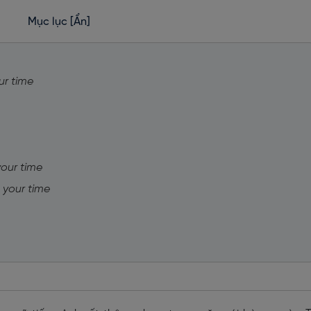
Mục lục
[Ẩn]
ur time
your time
 your time