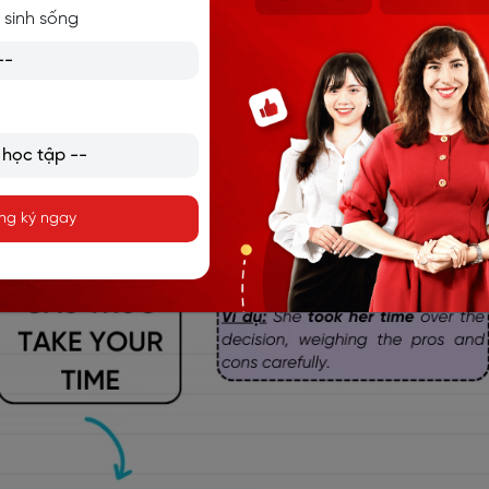
ặc làm việc một cách cẩn thận. Dưới đây là cấu trúc và ví
 sinh sống
 dụng cụm từ này:
ng ký ngay