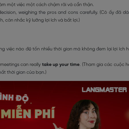
làm một việc một cách chậm rãi và cẩn thận.
ecision, weighing the pros and cons carefully. (Cô ấy đã d
, cân nhắc kỹ lưỡng lợi ích và bất lợi.)
 việc nào đó tốn nhiều thời gian mà không đem lại lợi ích 
meetings can really
take up your time
. (Tham gia các cuộc 
ất thời gian của bạn.)