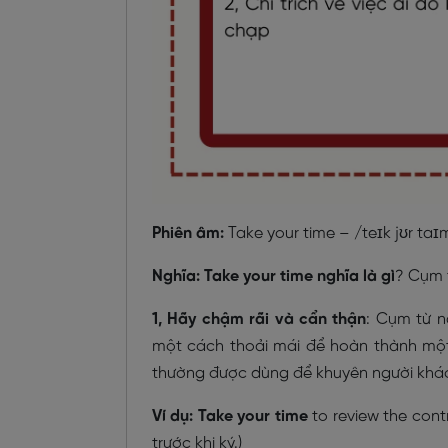
Phiên âm:
Take your time – /teɪk jʊr taɪ
Nghĩa:
Take your time nghĩa là gì
? Cụm t
1, Hãy chậm rãi và cẩn thận
: Cụm từ n
một cách thoải mái để hoàn thành một 
thường được dùng để khuyên người khác 
Ví dụ: Take your time
to review the cont
trước khi ký.)