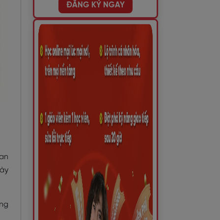
ĐĂNG KÝ NGAY
ian
này
ồng