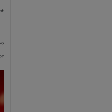
ành
hay
họp