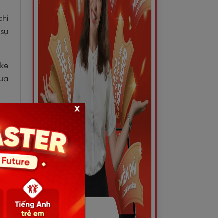
chỉ
 sự
ike
hưa
x
 tả