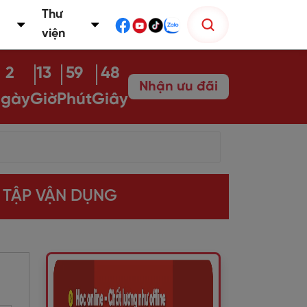
Thư
viện
2
13
59
47
Nhận ưu đãi
gày
Giờ
Phút
Giây
I TẬP VẬN DỤNG