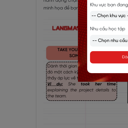
hành động chậm rãi, không gấp gáp, ho
Khu vực bạn đang
minh họa để bạn hiểu rõ hơn về cách sử
Nhu cầu học tập
Đă