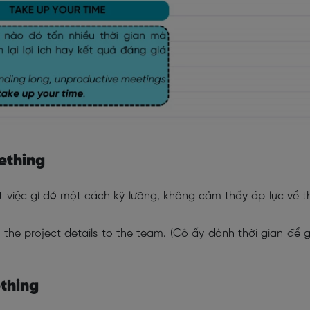
ething
 việc gì đó một cách kỹ lưỡng, không cảm thấy áp lực về t
g
the project details to the team. (Cô ấy dành thời gian để g
ething