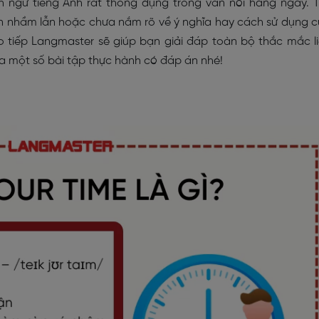
h ngữ tiếng Anh rất thông dụng trong văn nói hàng ngày. 
òn nhầm lẫn hoặc chưa nắm rõ về ý nghĩa hay cách sử dụng 
o tiếp Langmaster sẽ giúp bạn giải đáp toàn bộ thắc mắc l
a một số bài tập thực hành có đáp án nhé!