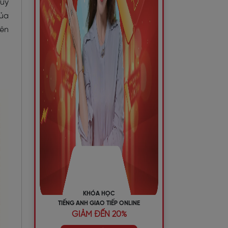
Tuy
của
iên
KHÓA HỌC
TIẾNG ANH GIAO TIẾP ONLINE
GIẢM ĐẾN 20%