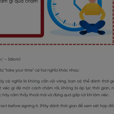
m/ – (idiom)
ừ "take your time" có hai nghĩa khác nhau:
ày có nghĩa là không cần vội vàng, bạn có thể dành thời g
việc gì đó một cách chậm rãi, không bị áp lực thời gian, 
hãy cảm thấy thoải mái và đừng quá gấp rút khi làm việc.
ract before signing it. (Hãy dành thời gian để xem xét hợp đ