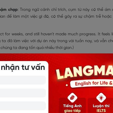
chậm chạp
: Trong ngữ cảnh chỉ trích, cụm từ này có thể ám 
ian để làm một việc gì đó, có thể gây ra sự chậm trễ hoặc
 for weeks, and still haven't made much progress. It feels l
ta đã làm việc với dự án này trong vài tuần nay, và vẫn c
 chúng ta đang tốn quá nhiều thời gian.)
 nhận tư vấn
E ĐƠN GIẢN VÀ ĐẦY ĐỦ NHẤT
BIỆT BY THE TIME VỚI WHEN/ UNTIL
dụng Take your time
 cấu trúc và cách dùng khác nhau trong tiếng Anh để diễn