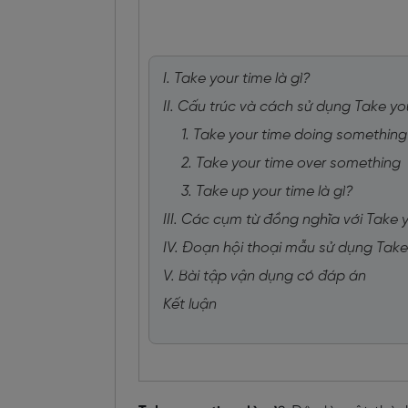
I. Take your time là gì?
II. Cấu trúc và cách sử dụng Take yo
1. Take your time doing something
2. Take your time over something
3. Take up your time là gì?
III. Các cụm từ đồng nghĩa với Take 
IV. Đoạn hội thoại mẫu sử dụng Take
V. Bài tập vận dụng có đáp án
Kết luận