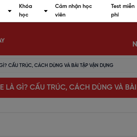
Khóa
Cảm nhận học
Test miễn
học
viên
phí
AY
N
 GÌ? CẤU TRÚC, CÁCH DÙNG VÀ BÀI TẬP VẬN DỤNG
E LÀ GÌ? CẤU TRÚC, CÁCH DÙNG VÀ BÀ