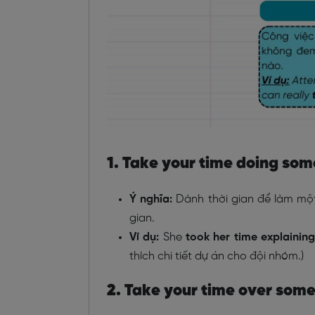
1. Take your time doing som
Ý nghĩa:
Dành thời gian để làm một
gian.
Ví dụ:
She
took her time explainin
thích chi tiết dự án cho đội nhóm.)
2. Take your time over som