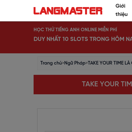
Giới
thiệu
HỌC THỬ TIẾNG ANH ONLINE MIỄN PHÍ
DUY NHẤT 10 SLOTS TRONG HÔM N
Trang chủ
>
Ngữ Pháp
>
TAKE YOUR TIME LÀ
TAKE YOUR TIM