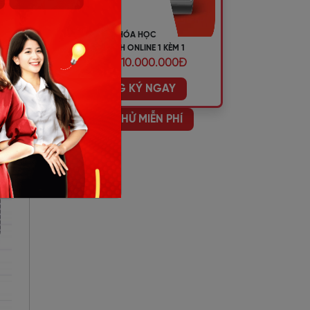
 dụ
KHÓA HỌC
TIẾNG ANH ONLINE 1 KÈM 1
ƯU ĐÃI 10.000.000Đ
ĐĂNG KÝ NGAY
HỌC THỬ MIỄN PHÍ