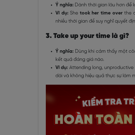
Ý nghĩa:
Dành thời gian lâu hơn để 
Ví dụ:
She
took her time over
the d
nhiều thời gian để suy nghĩ quyết định
3. Take up your time là gì?
Ý nghĩa:
Dùng khi cảm thấy một công
kết quả đáng giá nào.
Ví dụ:
Attending long, unproductive 
dài và không hiệu quả thực sự làm m