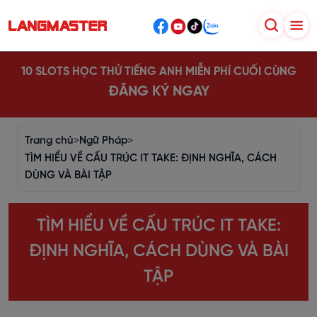
10 SLOTS HỌC THỬ TIẾNG ANH MIỄN PHÍ CUỐI CÙNG
ĐĂNG KÝ NGAY
Trang chủ
>
Ngữ Pháp
>
TÌM HIỂU VỀ CẤU TRÚC IT TAKE: ĐỊNH NGHĨA, CÁCH
DÙNG VÀ BÀI TẬP
TÌM HIỂU VỀ CẤU TRÚC IT TAKE:
ĐỊNH NGHĨA, CÁCH DÙNG VÀ BÀI
TẬP