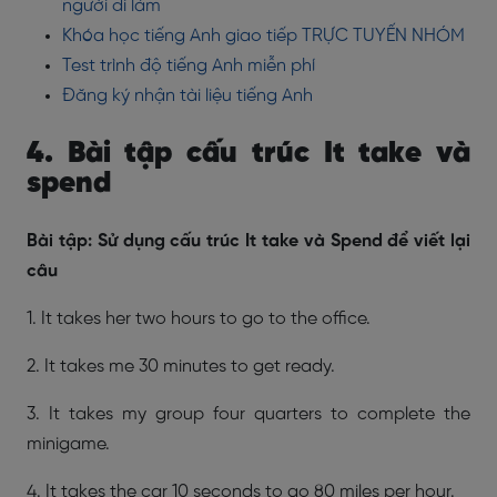
người đi làm
Khóa học tiếng Anh giao tiếp TRỰC TUYẾN NHÓM
Test trình độ tiếng Anh miễn phí
Đăng ký nhận tài liệu tiếng Anh
4. Bài tập cấu trúc It take và
spend
Bài tập: Sử dụng cấu trúc It take và Spend để viết lại
câu
1. It takes her two hours to go to the office.
2. It takes me 30 minutes to get ready.
3. It takes my group four quarters to complete the
minigame.
4. It takes the car 10 seconds to go 80 miles per hour.