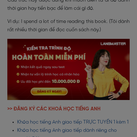
Cấu trúc này được dùng khi muốn diễn tả ai đó dành
thời gian hay tiền bạc để làm cái gì đó.
Ví dụ: I spend a lot of time reading this book. (Tôi dành
rất nhiều thời gian để đọc cuốn sách này.)
>> ĐĂNG KÝ CÁC KHOÁ HỌC TIẾNG ANH
Khóa học tiếng Anh giao tiếp TRỰC TUYẾN 1 kèm 1
Khóa học tiếng Anh giao tiếp dành riêng cho