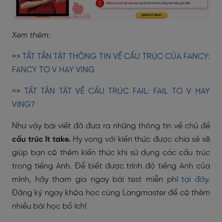
Xem thêm:
=>
TẤT TẦN TẬT THÔNG TIN VỀ CẤU TRÚC CỦA FANCY:
FANCY TO V HAY VING
=>
TẤT TẦN TẬT VỀ CẤU TRÚC FAIL: FAIL TO V HAY
VING?
Như vậy bài viết đã đưa ra những thông tin về chủ đề
cấu trúc It take.
Hy vọng với kiến thức được chia sẻ sẽ
giúp bạn có thêm kiến thức khi sử dụng các cấu trúc
trong tiếng Anh. Để biết được trình độ tiếng Anh của
mình, hãy tham gia ngay bài test miễn phí
tại đây
.
Đăng ký ngay khóa học cùng Langmaster để có thêm
nhiều bài học bổ ích!