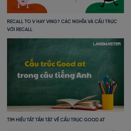
RECALL TO V HAY VING? CÁC NGHĨA VÀ CẤU TRÚC
VỚI RECALL
TÌM HIỂU TẤT TẦN TẬT VỀ CẤU TRÚC GOOD AT