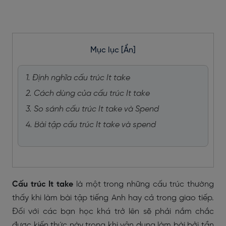
Mục lục
[Ẩn]
1. Định nghĩa cấu trúc It take
2. Cách dùng của cấu trúc It take
3. So sánh cấu trúc It take và Spend
4. Bài tập cấu trúc It take và spend
Cấu trúc It take
là một trong những cấu trúc thường
thấy khi làm bài tập tiếng Anh hay cả trong giao tiếp.
Đối với các bạn học khá trở lên sẽ phải nắm chắc
được kiến thức này trong khi vận dụng làm bài bởi tần