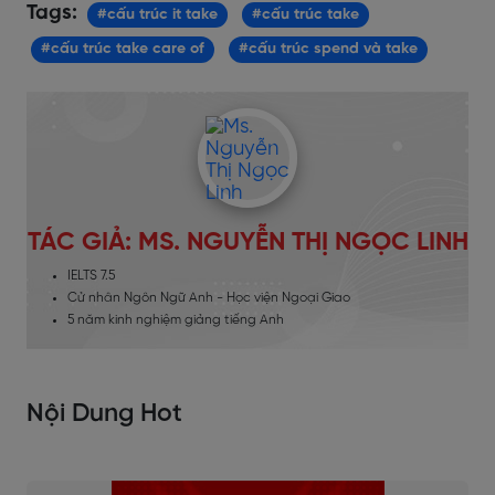
Tags:
#cấu trúc it take
#cấu trúc take
#cấu trúc take care of
#cấu trúc spend và take
TÁC GIẢ: MS. NGUYỄN THỊ NGỌC LINH
IELTS 7.5
Cử nhân Ngôn Ngữ Anh - Học viện Ngoại Giao
5 năm kinh nghiệm giảng tiếng Anh
Nội Dung Hot