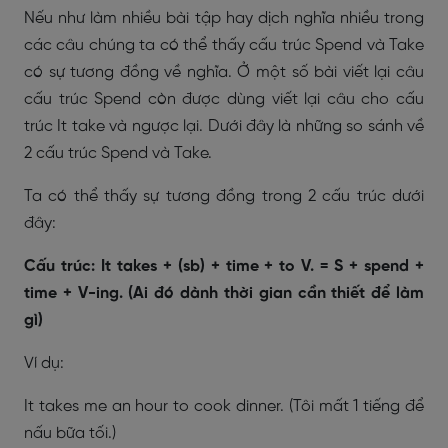
Nếu như làm nhiều bài tập hay dịch nghĩa nhiều trong
các câu chúng ta có thể thấy cấu trúc Spend và Take
có sự tương đồng về nghĩa. Ở một số bài viết lại câu
cấu trúc Spend còn được dùng viết lại câu cho cấu
trúc It take và ngược lại. Dưới đây là những so sánh về
2 cấu trúc Spend và Take.
Ta có thể thấy sự tương đồng trong 2 cấu trúc dưới
đây:
Cấu trúc: It takes + (sb) + time + to V. = S + spend +
time + V-ing. (Ai đó dành thời gian cần thiết để làm
gì)
Ví dụ:
It takes me an hour to cook dinner. (Tôi mất 1 tiếng để
nấu bữa tối.)