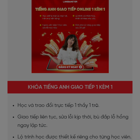
KHÓA TIẾNG ANH GIAO TIẾP 1 KÈM 1
Học và trao đổi trực tiếp 1 thầy 1 trò.
Giao tiếp liên tục, sửa lỗi kịp thời, bù đắp lỗ hổng
ngay lập tức.
Lộ trình học được thiết kế riêng cho từng học viên.