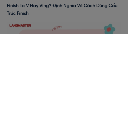
Finish To V Hay Ving? Định Nghĩa Và Cách Dùng Cấu
Trúc Finish
Fancy Là Gì? Cấu Trúc Fancy To V Hay Ving?