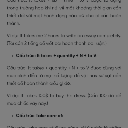
Cấu trúc: It takes + sb + time + to V được sử dụng
trong trường hợp khi nói về một khoảng thời gian cần
thiết đối với một hành động nào đó cho ai cần hoàn
thành.
Ví dụ: It takes me 2 hours to write an essay completely.
(Tôi cần 2 tiếng để viết bài hoàn thành bài luận.)
Cấu trúc: It takes + quantity + N + to V
.
Cấu trúc: It takes + quantity + N + to V được dùng với
mục đích diễn tả một số lượng đồ vật hay sự vật cần
thiết để hoàn thành điều gì đó.
Ví dụ: It takes 100$ to buy this dress. (Cần 100 đô để
mua chiếc váy này.)
Cấu trúc Take care of: