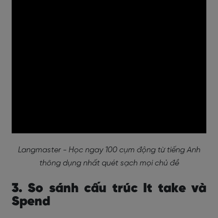
Langmaster - Học ngay 100 cụm động từ tiếng Anh
thông dụng nhất quét sạch mọi chủ đề
3. So sánh cấu trúc It take và
Spend