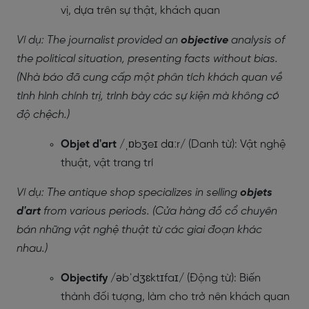
vị, dựa trên sự thật, khách quan
Ví dụ: The journalist provided an
objective
analysis of
the political situation, presenting facts without bias.
(Nhà báo đã cung cấp một phân tích khách quan về
tình hình chính trị, trình bày các sự kiện mà không có
độ chệch.)
Objet d'art
/ˌɒbʒeɪ dɑːr/ (Danh từ): Vật nghệ
thuật, vật trang trí
Ví dụ: The antique shop specializes in selling
objets
d'art
from various periods. (Cửa hàng đồ cổ chuyên
bán những vật nghệ thuật từ các giai đoạn khác
nhau.)
Objectify
/əbˈdʒɛktɪfaɪ/ (Động từ): Biến
thành đối tượng, làm cho trở nên khách quan