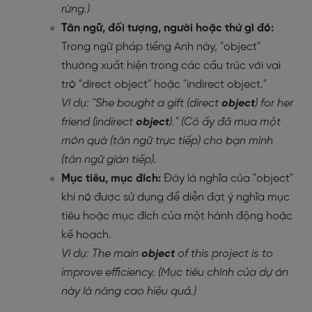
rừng.)
Tân ngữ, đối tượng, người hoặc thứ gì đó:
Trong ngữ pháp tiếng Anh này, "object"
thường xuất hiện trong các cấu trúc với vai
trò "direct object" hoặc "indirect object."
Ví dụ: "She bought a gift (direct
object
) for her
friend (indirect
object
)." (Cô ấy đã mua một
món quà (tân ngữ trực tiếp) cho bạn mình
(tân ngữ gián tiếp).
Mục tiêu, mục đích:
Đây là nghĩa của "object"
khi nó được sử dụng để diễn đạt ý nghĩa mục
tiêu hoặc mục đích của một hành động hoặc
kế hoạch.
Ví dụ: The main
object
of this project is to
improve efficiency. (Mục tiêu chính của dự án
này là nâng cao hiệu quả.)