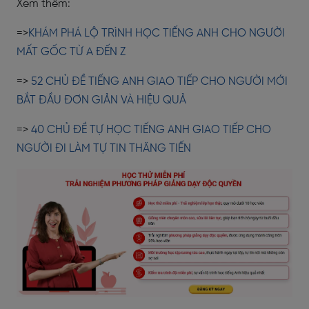
Xem thêm:
=>
KHÁM PHÁ LỘ TRÌNH HỌC TIẾNG ANH CHO NGƯỜI
MẤT GỐC TỪ A ĐẾN Z
=>
52 CHỦ ĐỀ TIẾNG ANH GIAO TIẾP CHO NGƯỜI MỚI
BẮT ĐẦU ĐƠN GIẢN VÀ HIỆU QUẢ
=>
40 CHỦ ĐỀ TỰ HỌC TIẾNG ANH GIAO TIẾP CHO
NGƯỜI ĐI LÀM TỰ TIN THĂNG TIẾN