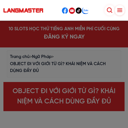
10 SLOTS HỌC THỬ TIẾNG ANH MIỄN PHÍ CUỐI CÙNG
ĐĂNG KÝ NGAY
Trang chủ
>
Ngữ Pháp
>
OBJECT ĐI VỚI GIỚI TỪ GÌ? KHÁI NIỆM VÀ CÁCH
DÙNG ĐẦY ĐỦ
OBJECT ĐI VỚI GIỚI TỪ GÌ? KHÁI
NIỆM VÀ CÁCH DÙNG ĐẦY ĐỦ