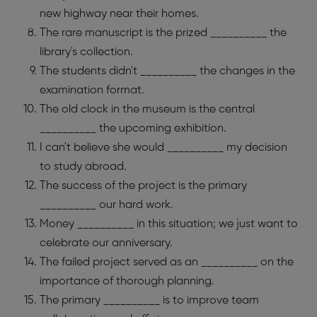
new highway near their homes.
The rare manuscript is the prized __________ the
library's collection.
The students didn't __________ the changes in the
examination format.
The old clock in the museum is the central
__________ the upcoming exhibition.
I can't believe she would __________ my decision
to study abroad.
The success of the project is the primary
__________ our hard work.
Money __________ in this situation; we just want to
celebrate our anniversary.
The failed project served as an __________ on the
importance of thorough planning.
The primary __________ is to improve team