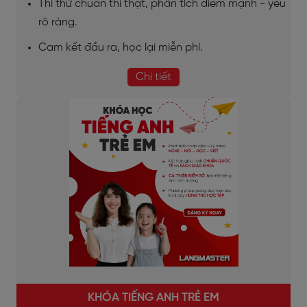
Thi thử chuẩn thi thật, phân tích điểm mạnh - yếu
rõ ràng.
Cam kết đầu ra, học lại miễn phí.
Chi tiết
KHÓA TIẾNG ANH TRẺ EM