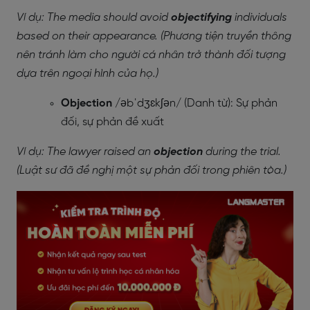
Ví dụ: The media should avoid
objectifying
individuals
based on their appearance. (Phương tiện truyền thông
nên tránh làm cho người cá nhân trở thành đối tượng
dựa trên ngoại hình của họ.)
Objection
/əbˈdʒɛkʃən/ (Danh từ): Sự phản
đối, sự phản đề xuất
Ví dụ: The lawyer raised an
objection
during the trial.
(Luật sư đã đề nghị một sự phản đối trong phiên tòa.)