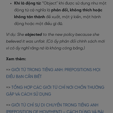
Khi là động từ:
“Object" khi được sử dụng như một
động từ có nghĩa là
phản đối, không thích hoặc
không tán thành
đề xuất, một ý kiến, một hành
động hoặc một điều gì đó.
Ví dụ:
She
objected
to the new policy because she
believed it was unfair. (Cô ấy phản đối chính sách mới
vì cô ấy nghĩ rằng nó là không công bằng.)
Xem thêm:
=>
GIỚI TỪ TRONG TIẾNG ANH: PREPOSITIONS MỌI
ĐIỀU BẠN CẦN BIẾT
=>
TỔNG HỢP CÁC GIỚI TỪ CHỈ NƠI CHỐN THƯỜNG
GẶP VÀ CÁCH SỬ DỤNG
=>
GIỚI TỪ CHỈ SỰ DI CHUYỂN TRONG TIẾNG ANH
(PREPOSITION OF MOVEMENT) – CÁCH DÙNG VÀ BÀI