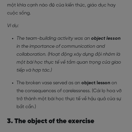
một khía cạnh nào đó của kiến thức, giáo dục hay
cuộc sống.
Ví dụ:
The team-building activity was an
object lesson
in the importance of communication and
collaboration. (Hoạt động xây dựng đội nhóm là
một bài học thực tế về tầm quan trọng của giao
tiếp và hợp tác.)
The broken vase served as an
object lesson
on
the consequences of carelessness. (Cái lọ hoa vỡ
trở thành một bài học thực tế về hậu quả của sự
bất cẩn.)
3. The object of the exercise