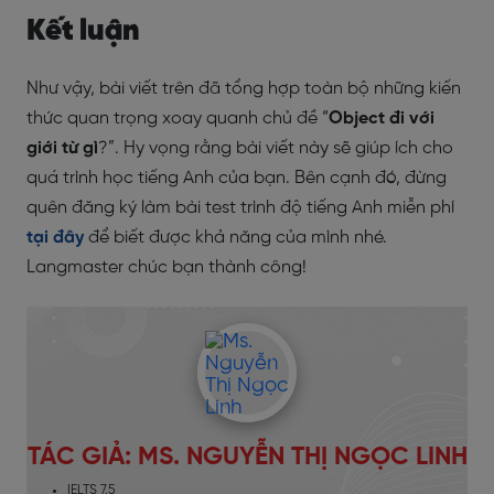
Kết luận
Như vậy, bài viết trên đã tổng hợp toàn bộ những kiến
thức quan trọng xoay quanh chủ đề “
Object đi với
giới từ gì
?”. Hy vọng rằng bài viết này sẽ giúp ích cho
quá trình học tiếng Anh của bạn. Bên cạnh đó, đừng
quên đăng ký làm bài test trình độ tiếng Anh miễn phí
tại đây
để biết được khả năng của mình nhé.
Langmaster chúc bạn thành công!
TÁC GIẢ: MS. NGUYỄN THỊ NGỌC LINH
IELTS 7.5