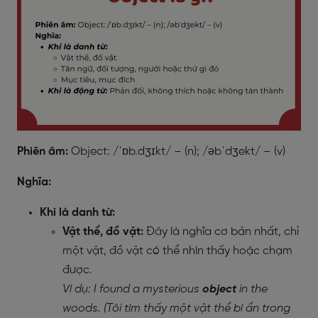
Phiên âm:
Object: /ˈɒb.dʒɪkt/ – (n); /əbˈdʒekt/ – (v)
Nghĩa:
Khi là danh từ:
Vật thể, đồ vật:
Đây là nghĩa cơ bản nhất, chỉ
một vật, đồ vật có thể nhìn thấy hoặc chạm
được.
Ví dụ: I found a mysterious
object
in the
woods. (Tôi tìm thấy một vật thể bí ẩn trong