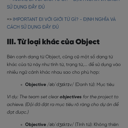
SỬ DỤNG ĐẦY ĐỦ
=>
IMPORTANT ĐI VỚI GIỚI TỪ GÌ? - ĐỊNH NGHĨA VÀ
CÁCH SỬ DỤNG ĐẦY ĐỦ
III. Từ loại khác của Object
Bên cạnh dạng từ Object, cũng có một số dạng từ
khác của từ này như tính từ, trạng từ,... để sử dụng vào
nhiều ngữ cảnh khác nhau sao cho phù hợp:
Objective
/əbˈdʒɛktɪv/ (Danh từ): Mục tiêu
Ví dụ: The team set clear
objectives
for the project to
achieve. (Đội đã đặt ra mục tiêu rõ ràng cho dự án để
đạt được.)
Objective
/əbˈdʒɛktɪv/ (Tính từ): Không thiên