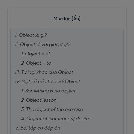
Mục lục
[Ẩn]
I. Object là gì?
II. Object đi với giới từ gì?
1. Object + of
2. Object + to
III. Từ loại khác của Object
IV. Một số cấu trúc với Object
1. Something is no object
2. Object lesson
3. The object of the exercise
4. Object of (someone's) desire
V. Bài tập có đáp án