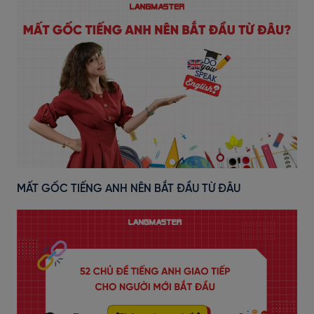
MẤT GỐC TIẾNG ANH NÊN BẮT ĐẦU TỪ ĐÂU