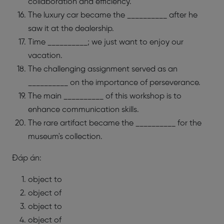
collaboration and efficiency.
The luxury car became the __________ after he
saw it at the dealership.
Time __________; we just want to enjoy our
vacation.
The challenging assignment served as an
__________ on the importance of perseverance.
The main __________ of this workshop is to
enhance communication skills.
The rare artifact became the __________ for the
museum's collection.
Đáp án:
object to
object of
object to
object of