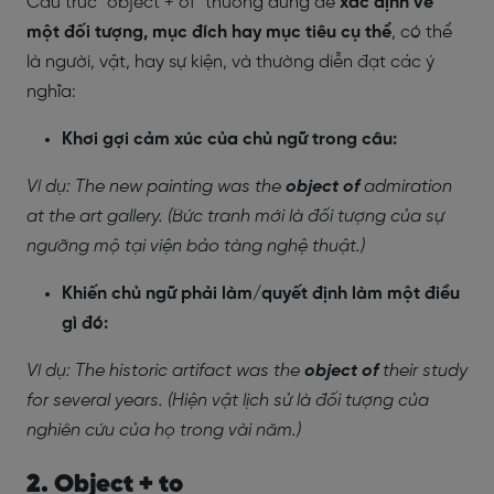
Cấu trúc "object + of" thường dùng để
xác định về
một đối tượng, mục đích hay mục tiêu cụ thể
, có thể
là người, vật, hay sự kiện, và thường diễn đạt các ý
nghĩa:
Khơi gợi cảm xúc của chủ ngữ trong câu:
Ví dụ:
The new painting was the
object of
admiration
at the art gallery. (Bức tranh mới là đối tượng của sự
ngưỡng mộ tại viện bảo tàng nghệ thuật.)
Khiến chủ ngữ phải làm/quyết định làm một điều
gì đó:
Ví dụ:
The historic artifact was the
object of
their study
for several years. (Hiện vật lịch sử là đối tượng của
nghiên cứu của họ trong vài năm.)
2. Object + to