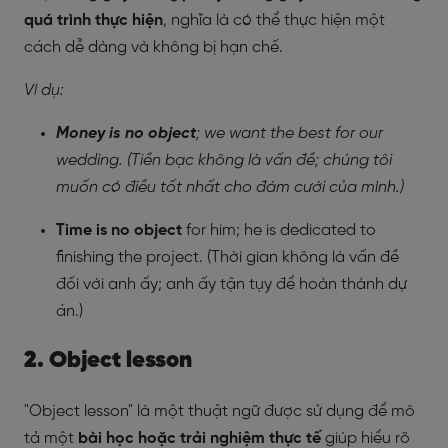
quá trình thực hiện
, nghĩa là có thể thực hiện một
cách dễ dàng và không bị hạn chế.
Ví dụ:
Money is no object
; we want the best for our
wedding. (Tiền bạc không là vấn đề; chúng tôi
muốn có điều tốt nhất cho đám cưới của mình.)
Time is no object
for him; he is dedicated to
finishing the project. (Thời gian không là vấn đề
đối với anh ấy; anh ấy tận tụy để hoàn thành dự
án.)
2. Object lesson
"Object lesson" là một thuật ngữ được sử dụng để mô
tả một
bài học hoặc trải nghiệm thực tế
giúp hiểu rõ