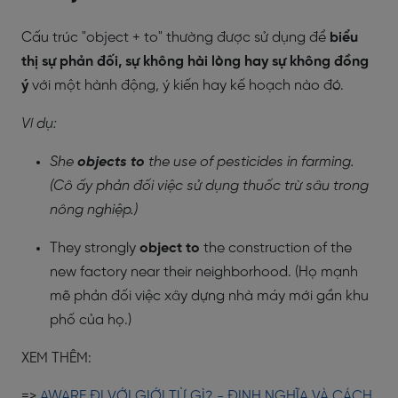
Cấu trúc "object + to" thường được sử dụng để
biểu
thị sự phản đối, sự không hài lòng hay sự không đồng
ý
với một hành động, ý kiến hay kế hoạch nào đó.
Ví dụ:
She
objects to
the use of pesticides in farming.
(Cô ấy phản đối việc sử dụng thuốc trừ sâu trong
nông nghiệp.)
They strongly
object to
the construction of the
new factory near their neighborhood. (Họ mạnh
mẽ phản đối việc xây dựng nhà máy mới gần khu
phố của họ.)
XEM THÊM:
=>
AWARE ĐI VỚI GIỚI TỪ GÌ? - ĐỊNH NGHĨA VÀ CÁCH