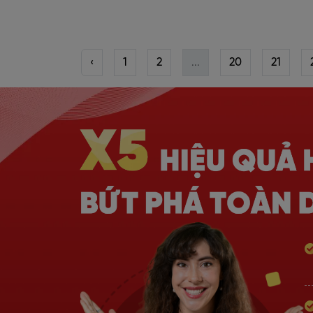
‹
1
2
...
20
21