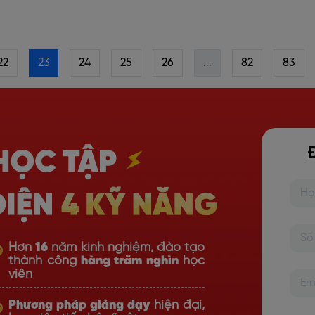
22
23
24
25
26
...
82
83
Hơn
16
năm kinh nghiệm, đào tạo
thành công
hàng trăm nghìn
học
viên
Phương pháp giảng dạy
hiện đại,