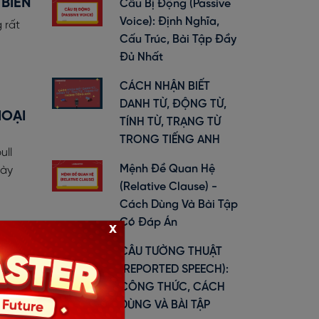
 BIẾN
Câu Bị Động (Passive
Voice): Định Nghĩa,
 rất
Cấu Trúc, Bài Tập Đầy
Đủ Nhất
CÁCH NHẬN BIẾT
DANH TỪ, ĐỘNG TỪ,
HOẠI
TÍNH TỪ, TRẠNG TỪ
TRONG TIẾNG ANH
ull
Mệnh Đề Quan Hệ
này
(Relative Clause) -
Cách Dùng Và Bài Tập
Có Đáp Án
x
 ĐÁP
CÂU TƯỜNG THUẬT
(REPORTED SPEECH):
 các
CÔNG THỨC, CÁCH
r nhé!
DÙNG VÀ BÀI TẬP