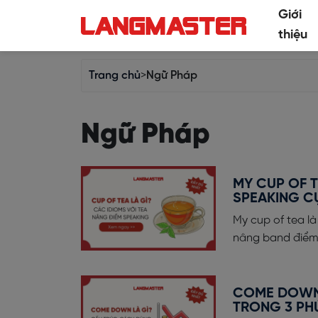
Giới
thiệu
Trang chủ
>
Ngữ Pháp
Ngữ Pháp
MY CUP OF T
SPEAKING C
My cup of tea l
nâng band điểm 
COME DOWN
TRONG 3 PH