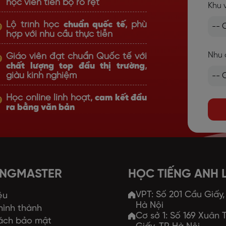
học viên tiến bộ rõ rệt
Khu 
Lộ trình học
chuẩn quốc tế
, phù
hợp với nhu cầu thực tiễn
Nhu 
Giáo viên đạt chuẩn Quốc tế với
chất lượng top đầu thị trường
,
giàu kinh nghiệm
Học online linh hoạt,
cam kết đầu
ra bằng văn bản
ANGMASTER
HỌC TIẾNG ANH
VPT: Số 201 Cầu Giấy
ệu
Hà Nội
 hình thành
Cơ sở 1: Số 169 Xuân
ách bảo mật