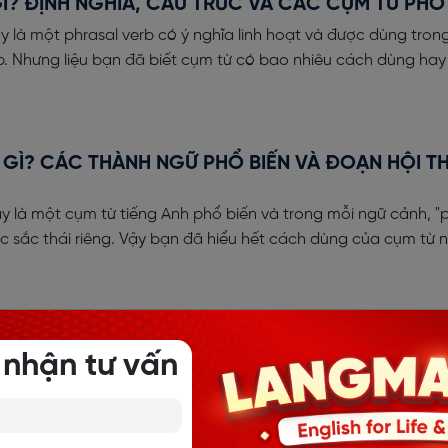
GÌ? ĐỊNH NGHĨA, CẤU TRÚC VÀ CÁC CỤM TỪ PHỔ
ây là một phrasal verb có ý nghĩa linh hoạt và được dùng trong
p. Nhưng liệu bạn đã biết cụm từ có bao nhiêu cách dùng hay
 GÌ? CÁC THÀNH NGỮ PHỔ BIẾN VÀ ĐOẠN HỘI T
Đây là một cụm từ tiếng Anh phổ biến và trong mỗi ngữ cảnh, "p
c sắc thái riêng. Vậy bạn đã hiểu hết cách dùng của cụm từ 
N TRONG TIẾNG ANH: CẤU TRÚC VÀ BÀI TẬP CÓ
 nhận tư vấn
h hơn rất phổ biến trong cả tiếng Anh giao tiếp hằng ngày và
ành ra 10 phút để nắm chắc phần kiến thức này với Langmaste