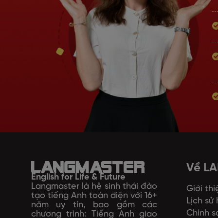
Về L
English for Life & Future
Langmaster là hệ sinh thái đào
Giới thi
tạo tiếng Anh toàn diện với 16+
Lịch sử
năm uy tín, bao gồm các
Chính s
chương trình: Tiếng Anh giao