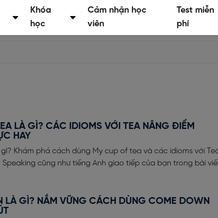
Khóa
Cảm nhận học
Test miễn
học
viên
phí
EA LÀ GÌ? CÁC IDIOMS VỚI TEA NÂNG ĐIỂM
ỰC HAY
à gì? Khám phá cách dùng My cup of tea và các idioms với Te
Speaking cũng như tiếng Anh giao tiếp của bạn trong bài viế
 LÀ GÌ? NẮM VỮNG CÁCH DÙNG COME DOWN
ÚT