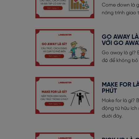
Come down là g
nâng trình giao 
GO AWAY LÀ
VỚI GO AWA
Go away là gì? 
đó để không bỏ l
MAKE FOR LÀ
PHÚT
Make for là gì? 
động từ hữu ích
dưới đây.