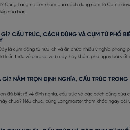
ì? Cùng Langmaster khám phá cách dùng cụm từ Come dow
tiếp của bạn.
 GÌ? CẤU TRÚC, CÁCH DÙNG VÀ CỤM TỪ PHỔ BI
Y
Đây là cụm động từ hữu ích và ẩn chứa nhiều ý nghĩa phong 
ỡ kiến thức về phrasal verb này, hãy khám phá ngay bài viết 
 GÌ? NẮM TRỌN ĐỊNH NGHĨA, CẤU TRÚC TRONG 
Bạn đã biết rõ về định nghĩa, cấu trúc và các cách dùng của 
 này chưa? Nếu chưa, cùng Langmaster tham khảo ngay bài v