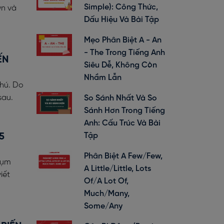
Simple): Công Thức,
n và
Dấu Hiệu Và Bài Tập
Mẹo Phân Biệt A - An
- The Trong Tiếng Anh
ẾN
Siêu Dễ, Không Còn
Nhầm Lẫn
phú. Do
sau.
So Sánh Nhất Và So
Sánh Hơn Trong Tiếng
Anh: Cấu Trúc Và Bài
5
Tập
Phân Biệt A Few/Few,
cụm
A Little/Little, Lots
iết
Of/A Lot Of,
Much/Many,
Some/Any