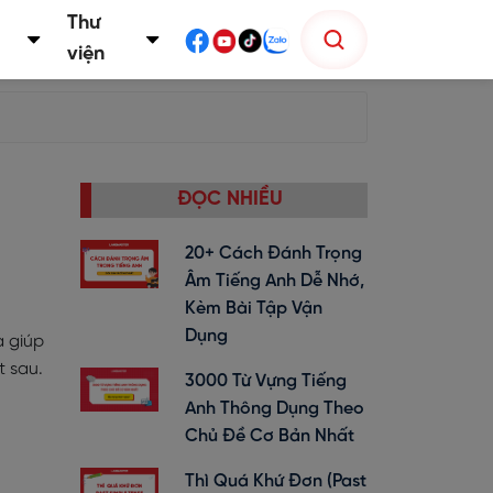
Thư
viện
ĐỌC NHIỀU
20+ Cách Đánh Trọng
Âm Tiếng Anh Dễ Nhớ,
Kèm Bài Tập Vận
Dụng
a giúp
t sau.
3000 Từ Vựng Tiếng
Anh Thông Dụng Theo
Chủ Đề Cơ Bản Nhất
Thì Quá Khứ Đơn (past