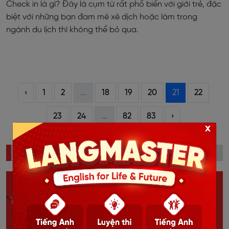
Check in là gì? Đây là cụm từ rất phổ biến với giới trẻ, đặc
biệt với những bạn đam mê xê dịch hoặc làm trong
ngành du lịch thì không thể bỏ qua.
‹
1
2
...
18
19
20
21
22
23
24
...
82
83
›
x
ĐỌC NHIỀU