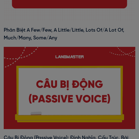
Phân Biệt A Few/Few, A Little/Little, Lots Of/A Lot Of,
Much/Many, Some/Any
Câu Bị Động (Passive Voice): Định Nghĩa, Cấu Trúc, Bài