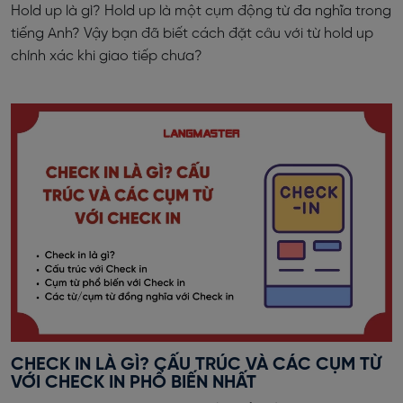
Hold up là gì? Hold up là một cụm động từ đa nghĩa trong
tiếng Anh? Vậy bạn đã biết cách đặt câu với từ hold up
chính xác khi giao tiếp chưa?
CHECK IN LÀ GÌ? CẤU TRÚC VÀ CÁC CỤM TỪ
VỚI CHECK IN PHỔ BIẾN NHẤT