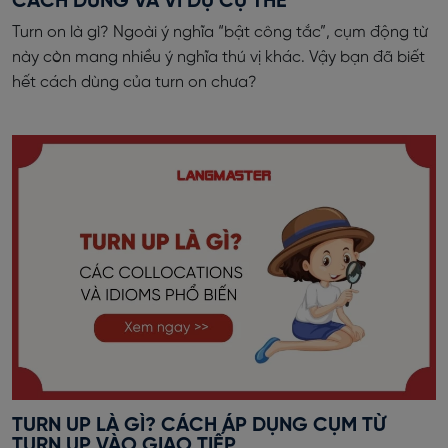
CÁCH DÙNG VÀ VÍ DỤ CỤ THỂ
Turn on là gì? Ngoài ý nghĩa “bật công tắc”, cụm động từ
này còn mang nhiều ý nghĩa thú vị khác. Vậy bạn đã biết
hết cách dùng của turn on chưa?
TURN UP LÀ GÌ? CÁCH ÁP DỤNG CỤM TỪ
TURN UP VÀO GIAO TIẾP