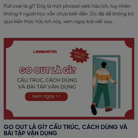
Pull over là gì? Đây là một phrasal verb hữu ích, tuy nhiên
không ít người học vẫn chưa biết đến. Do đó để không bỏ
qua kiến thức hữu ích này, xem ngay bài viết sau.
GO OUT LÀ GÌ? CẤU TRÚC, CÁCH DÙNG VÀ
BÀI TẬP VẬN DỤNG