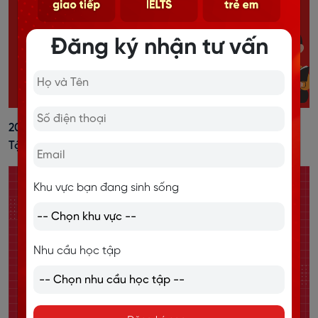
Đăng ký nhận tư vấn
20+ Cách Đánh Trọng Âm Tiếng Anh Dễ Nhớ, Kèm Bài
Tập Vận Dụng
Khu vực bạn đang sinh sống
Nhu cầu học tập