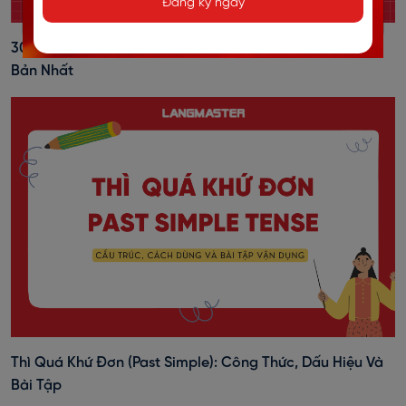
Đăng ký ngay
3000 Từ Vựng Tiếng Anh Thông Dụng Theo Chủ Đề Cơ
Bản Nhất
Thì Quá Khứ Đơn (past Simple): Công Thức, Dấu Hiệu Và
Bài Tập